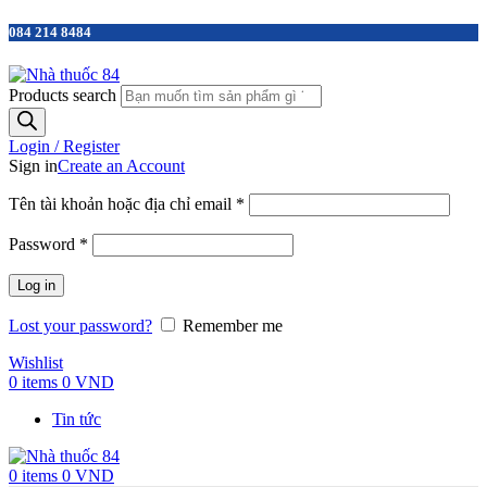
084 214 8484
Products search
Login / Register
Sign in
Create an Account
Tên tài khoản hoặc địa chỉ email
*
Password
*
Log in
Lost your password?
Remember me
Wishlist
0
items
0
VND
Tin tức
0
items
0
VND