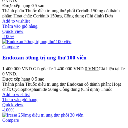
0 VND.
Được xếp hạng
0
5 sao
Thành phần Thuốc điều trị ung thư phổi Cerinib 150mg có thành
phần: Hoạt chất: Ceritinib 150mg Công dụng (Chỉ định) Đơn
Add to wishlist
Thêm vào giỏ hàng
Quick view
-100%
Compare
Endoxan 50mg trị ung thư 100 viên
1.400.000
VND
Giá gốc là: 1.400.000 VND.
0
VND
Giá hiện tại là:
0 VND.
Được xếp hạng
0
5 sao
Thành phần Thuốc điều trị ung thư Endoxan có thành phần: Hoạt
chất: Cyclophosphamide 50mg Công dụng (Chỉ định) Thuốc
Add to wishlist
Thêm vào giỏ hàng
Quick view
-100%
Compare