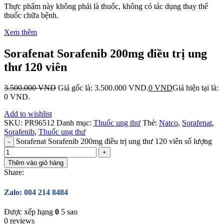
Thực phẩm này không phải là thuốc, không có tác dụng thay thế
thuốc chữa bệnh.
Xem thêm
Sorafenat Sorafenib 200mg điều trị ung
thư 120 viên
3.500.000
VND
Giá gốc là: 3.500.000 VND.
0
VND
Giá hiện tại là:
0 VND.
Add to wishlist
SKU:
PR96512
Danh mục:
Thuốc ung thư
Thẻ:
Natco
,
Sorafenat
,
Sorafenib
,
Thuốc ung thư
Sorafenat Sorafenib 200mg điều trị ung thư 120 viên số lượng
Thêm vào giỏ hàng
Share:
Zalo: 084 214 8484
Được xếp hạng
0
5 sao
0 reviews