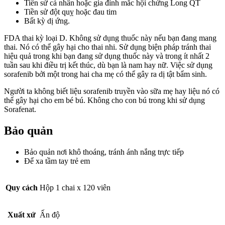
Tiền sử cá nhân hoặc gia đình mắc hội chứng Long QT
Tiền sử đột quỵ hoặc đau tim
Bất kỳ dị ứng.
FDA thai kỳ loại D. Không sử dụng thuốc này nếu bạn đang mang
thai. Nó có thể gây hại cho thai nhi. Sử dụng biện pháp tránh thai
hiệu quả trong khi bạn đang sử dụng thuốc này và trong ít nhất 2
tuần sau khi điều trị kết thúc, dù bạn là nam hay nữ. Việc sử dụng
sorafenib bởi một trong hai cha mẹ có thể gây ra dị tật bẩm sinh.
Người ta không biết liệu sorafenib truyền vào sữa mẹ hay liệu nó có
thể gây hại cho em bé bú. Không cho con bú trong khi sử dụng
Sorafenat.
Bảo quản
Bảo quản nơi khô thoáng, tránh ánh nắng trực tiếp
Để xa tầm tay trẻ em
Quy cách
Hộp 1 chai x 120 viên
Xuất xứ
Ấn độ