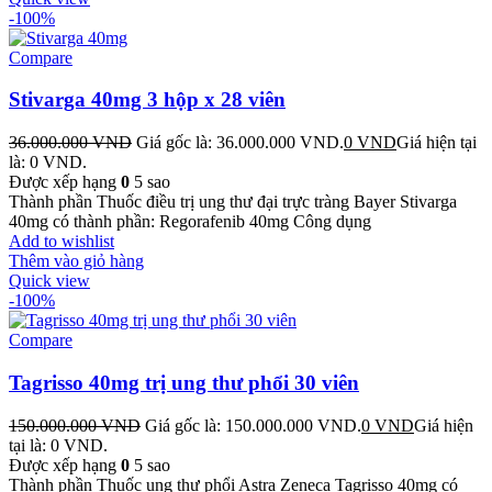
-100%
Compare
Stivarga 40mg 3 hộp x 28 viên
36.000.000
VND
Giá gốc là: 36.000.000 VND.
0
VND
Giá hiện tại
là: 0 VND.
Được xếp hạng
0
5 sao
Thành phần Thuốc điều trị ung thư đại trực tràng Bayer Stivarga
40mg có thành phần: Regorafenib 40mg Công dụng
Add to wishlist
Thêm vào giỏ hàng
Quick view
-100%
Compare
Tagrisso 40mg trị ung thư phổi 30 viên
150.000.000
VND
Giá gốc là: 150.000.000 VND.
0
VND
Giá hiện
tại là: 0 VND.
Được xếp hạng
0
5 sao
Thành phần Thuốc ung thư phổi Astra Zeneca Tagrisso 40mg có