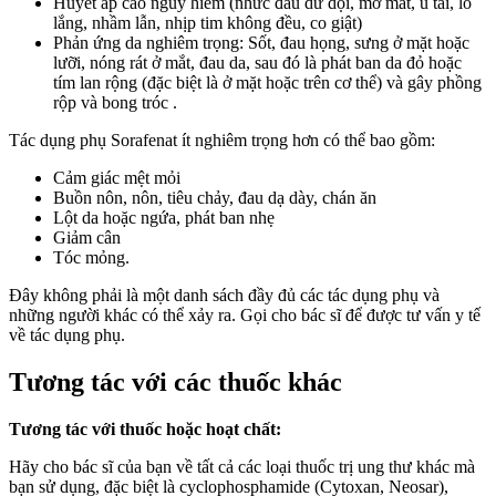
Huyết áp cao nguy hiểm (nhức đầu dữ dội, mờ mắt, ù tai, lo
lắng, nhầm lẫn, nhịp tim không đều, co giật)
Phản ứng da nghiêm trọng: Sốt, đau họng, sưng ở mặt hoặc
lưỡi, nóng rát ở mắt, đau da, sau đó là phát ban da đỏ hoặc
tím lan rộng (đặc biệt là ở mặt hoặc trên cơ thể) và gây phồng
rộp và bong tróc .
Tác dụng phụ Sorafenat ít nghiêm trọng hơn có thể bao gồm:
Cảm giác mệt mỏi
Buồn nôn, nôn, tiêu chảy, đau dạ dày, chán ăn
Lột da hoặc ngứa, phát ban nhẹ
Giảm cân
Tóc mỏng.
Đây không phải là một danh sách đầy đủ các tác dụng phụ và
những người khác có thể xảy ra. Gọi cho bác sĩ để được tư vấn y tế
về tác dụng phụ.
Tương tác với các thuốc khác
Tương tác với thuốc hoặc hoạt chất:
Hãy cho bác sĩ của bạn về tất cả các loại thuốc trị ung thư khác mà
bạn sử dụng, đặc biệt là cyclophosphamide (Cytoxan, Neosar),