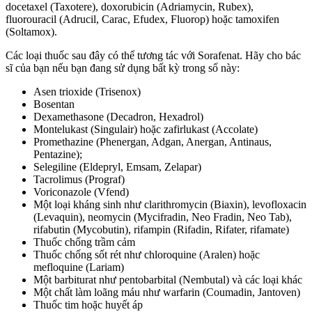
docetaxel (Taxotere), doxorubicin (Adriamycin, Rubex),
fluorouracil (Adrucil, Carac, Efudex, Fluorop) hoặc tamoxifen
(Soltamox).
Các loại thuốc sau đây có thể tương tác với Sorafenat. Hãy cho bác
sĩ của bạn nếu bạn đang sử dụng bất kỳ trong số này:
Asen trioxide (Trisenox)
Bosentan
Dexamethasone (Decadron, Hexadrol)
Montelukast (Singulair) hoặc zafirlukast (Accolate)
Promethazine (Phenergan, Adgan, Anergan, Antinaus,
Pentazine);
Selegiline (Eldepryl, Emsam, Zelapar)
Tacrolimus (Prograf)
Voriconazole (Vfend)
Một loại kháng sinh như clarithromycin (Biaxin), levofloxacin
(Levaquin), neomycin (Mycifradin, Neo Fradin, Neo Tab),
rifabutin (Mycobutin), rifampin (Rifadin, Rifater, rifamate)
Thuốc chống trầm cảm
Thuốc chống sốt rét như chloroquine (Aralen) hoặc
mefloquine (Lariam)
Một barbiturat như pentobarbital (Nembutal) và các loại khác
Một chất làm loãng máu như warfarin (Coumadin, Jantoven)
Thuốc tim hoặc huyết áp