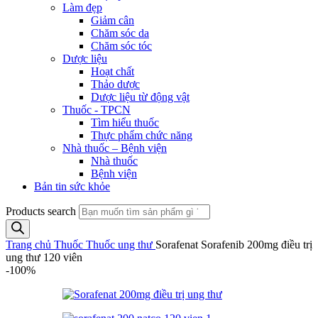
Làm đẹp
Giảm cân
Chăm sóc da
Chăm sóc tóc
Dược liệu
Hoạt chất
Thảo dược
Dược liệu từ động vật
Thuốc - TPCN
Tìm hiểu thuốc
Thực phẩm chức năng
Nhà thuốc – Bệnh viện
Nhà thuốc
Bệnh viện
Bản tin sức khỏe
Products search
Trang chủ
Thuốc
Thuốc ung thư
Sorafenat Sorafenib 200mg điều trị
ung thư 120 viên
-100%