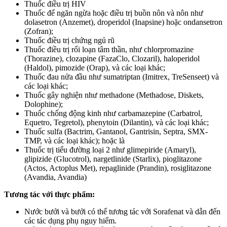
Thuốc điều trị HIV
Thuốc để ngăn ngừa hoặc điều trị buồn nôn và nôn như
dolasetron (Anzemet), droperidol (Inapsine) hoặc ondansetron
(Zofran);
Thuốc điều trị chứng ngủ rũ
Thuốc điều trị rối loạn tâm thần, như chlorpromazine
(Thorazine), clozapine (FazaClo, Clozaril), haloperidol
(Haldol), pimozide (Orap), và các loại khác;
Thuốc đau nửa đầu như sumatriptan (Imitrex, TreSenseet) và
các loại khác;
Thuốc gây nghiện như methadone (Methadose, Diskets,
Dolophine);
Thuốc chống động kinh như carbamazepine (Carbatrol,
Equetro, Tegretol), phenytoin (Dilantin), và các loại khác;
Thuốc sulfa (Bactrim, Gantanol, Gantrisin, Septra, SMX-
TMP, và các loại khác); hoặc là
Thuốc trị tiểu đường loại 2 như glimepiride (Amaryl),
glipizide (Glucotrol), nargetlinide (Starlix), pioglitazone
(Actos, Actoplus Met), repaglinide (Prandin), rosiglitazone
(Avandia, Avandia)
Tương tác với thực phẩm:
Nước bưởi và bưởi có thể tương tác với Sorafenat và dẫn đến
các tác dụng phụ nguy hiểm.