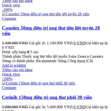
Thêm vào giỏ hàng
Quick view
-100%
Compare
Casodex 50mg điều trị ung thư tiền liệt tuyến 28
viên
1.100.000
VND
Giá gốc là: 1.100.000 VND.
0
VND
Giá hiện tại là:
0 VND.
Được xếp hạng
0
5 sao
Thành phần Thuốc ung thư tiền liệt tuyến Astra Zeneca Casodex
50mg có thành phần: Bicalutamide 50mg Công dụng (Chỉ
Add to wishlist
Thêm vào giỏ hàng
Quick view
-100%
Compare
Cerinib 150mg điều trị ung thư phổi 30 viên
5.000.000
VND
Giá gốc là: 5.000.000 VND.
0
VND
Giá hiện tại là: