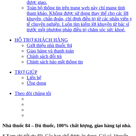
được giao.
Toàn bộ thông tin trên trang web này chỉ mang tính
tham khảo. Không được sử dụng thay thế cho các lời
khuyên, chẩn đoán, chỉ định điều trị từ các nhân viên y
tế chuyên nghiệp. Luôn tìm kiếm lời khuyên từ bác sĩ
trước một phương pháp điều trị chăm sóc sức khoẻ.
HỖ TRỢ KHÁCH HÀNG
Giới thiệu nhà thuốc 84
Giao hàng và thanh toán
Chính sách đổi trả
Chính sách bảo mật thông tin
TRỢ GIÚP
Liên hệ
Ứng dụng
Theo dõi chúng tôi
Nhà thuốc 84 – Đủ thuốc, 100% chất lượng, giao hàng tại nhà.
* Xem chi tiết ưu đãi. Các hạn chế được áp dụng. Giá cả, khuyến