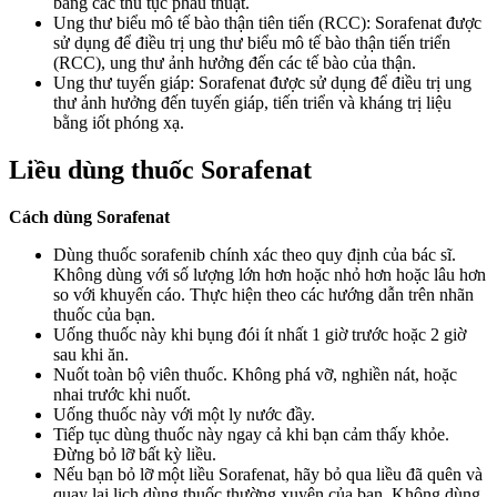
bằng các thủ tục phẫu thuật.
Ung thư biểu mô tế bào thận tiên tiến (RCC): Sorafenat được
sử dụng để điều trị ung thư biểu mô tế bào thận tiến triển
(RCC), ung thư ảnh hưởng đến các tế bào của thận.
Ung thư tuyến giáp: Sorafenat được sử dụng để điều trị ung
thư ảnh hưởng đến tuyến giáp, tiến triển và kháng trị liệu
bằng iốt phóng xạ.
Liều dùng thuốc Sorafenat
Cách dùng Sorafenat
Dùng thuốc sorafenib chính xác theo quy định của bác sĩ.
Không dùng với số lượng lớn hơn hoặc nhỏ hơn hoặc lâu hơn
so với khuyến cáo. Thực hiện theo các hướng dẫn trên nhãn
thuốc của bạn.
Uống thuốc này khi bụng đói ít nhất 1 giờ trước hoặc 2 giờ
sau khi ăn.
Nuốt toàn bộ viên thuốc. Không phá vỡ, nghiền nát, hoặc
nhai trước khi nuốt.
Uống thuốc này với một ly nước đầy.
Tiếp tục dùng thuốc này ngay cả khi bạn cảm thấy khỏe.
Đừng bỏ lỡ bất kỳ liều.
Nếu bạn bỏ lỡ một liều Sorafenat, hãy bỏ qua liều đã quên và
quay lại lịch dùng thuốc thường xuyên của bạn. Không dùng