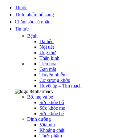
Thuốc
Thực phẩm bổ sung
Chăm sóc cá nhân
Tin tức
Bệnh
Da liễu
Nội tiết
Ung thư
Thần kinh
Tiêu hóa
Gan mật
Truyền nhiễm
Cơ xương khớp
Huyết áp – Tim mạch
Bố, mẹ và bé
Sức khỏe bố
Sức khỏe mẹ
Sức khỏe bé
Dinh dưỡng
Vitamin
Khoáng chất
Thực phẩm