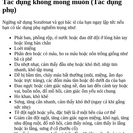
Tác dụng không mong muốn (Tác dụng
phụ)
Ngừng sử dụng Sorafenat và gọi bác sĩ của bạn ngay lập tức nếu
bạn có tác dụng phụ nghiêm trọng như:
Phát ban, phồng rộp, rỉ nước hoặc đau dữ dội ở lòng bàn tay
hoặc lòng bàn chân
Loét miệng
Phân đen hoặc có máu, ho ra máu hoặc nôn trông giống như
bã cà phê
Da nhợt nhạt, cảm thấy đầu nhẹ hoặc khó thở, nhịp tim
nhanh, khó tập trung
Dễ bị bầm tím, chảy máu bất thường (mũi, miệng, âm đạo
hoặc trực tràng), các đốm màu tím hoặc đỏ dưới da của bạn
Đau ngực hoặc cảm giác nặng nề, đau lan đến cánh tay hoặc
vai, buồn nôn, đổ mồ hôi, cảm giác ốm yếu nói chung
Ho khan, khò khè
Sưng, tăng cân nhanh, cảm thấy khó thở (ngay cả khi gắng
sức nhẹ)
Tê đột ngột hoặc yếu, đặc biệt là ở một bên của cơ thể
Giảm cân đột ngột, tăng cảm giác ngon miệng, khó ngủ, tăng
nhu động ruột, đổ mồ hôi, cảm thấy nóng, cảm thấy lo lắng
hoặc lo lắng, sưng ở cổ (bướu cổ)