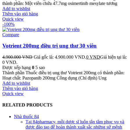
thành phần: Một viên chứa 47.7mg osimertinib mesylate tương
Add to wishlist
Thêm vào giỏ hàng
Quick view
-100%
Compare
Votrient 200mg điều trị ung thư 30 viên
4.900.000
VND
Giá gốc là: 4.900.000 VND.
0
VND
Giá hiện tại là:
0 VND.
Được xếp hạng
0
5 sao
Thành phần Thuốc điều trị ung thư Votrient 200mg có thành phần:
Hoạt chất: Pazopanib 200mg Công dụng (Chỉ định) Ung
Add to wishlist
Thêm vào giỏ hàng
Quick view
RELATED PRODUCTS
Nhà thuốc 84
Tại 84pharmacy, mỗi dược sĩ luôn tận tâm phục vụ và
được đào tạo để hoàn thành xuất sắc những sứ mệnh