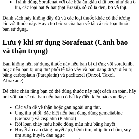
Tránh dùng Sorafenat với các bữa ăn giàu chất béo như dầu ô
liu, các loại hạt & hạt (hạt Brazil), sô cô la đen, bơ và thịt.
Danh sách này không đầy đủ và các loại thuốc khác có thể tương
tác với thuốc này. Hãy cho bác sĩ của bạn về tất cả các loại thuốc
bạn sử dụng.
Lưu ý khi sử dụng Sorafenat (Cảnh báo
và thận trọng)
Bạn không nên sử dụng thuốc này nếu bạn bị dị ứng với sorafenib,
hoặc nếu bạn bị ung thư phổi tế bào vảy và bạn đang được điều trị
bằng carboplatin (Paraplatin) và paclitaxel (Onxol, Taxol,
Abraxane).
Để chắc chắn rằng bạn có thể dùng thuốc này một cách an toàn, hãy
nói với bác sĩ của bạn nếu bạn có bất kỳ điều kiện nào sau đây:
Các vấn đề về thận hoặc gan ngoài ung thư.
Ung thư phổi, đặc biệt nếu bạn đang dùng gemcitabine
(Gemzar) và cisplatin (Platinol)
Rối loạn chảy máu hoặc đông máu như băng huyết
Huyết áp cao (tăng huyết áp), bệnh tim, nhịp tim chậm, suy
tim sung huyết, đau ngực