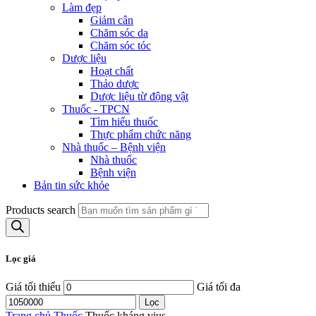
Làm đẹp
Giảm cân
Chăm sóc da
Chăm sóc tóc
Dược liệu
Hoạt chất
Thảo dược
Dược liệu từ động vật
Thuốc - TPCN
Tìm hiểu thuốc
Thực phẩm chức năng
Nhà thuốc – Bệnh viện
Nhà thuốc
Bệnh viện
Bản tin sức khỏe
Products search
Lọc giá
Giá tối thiểu
Giá tối đa
Lọc
Trang chủ
Thuốc
Thuốc kháng vius