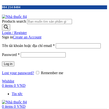
084 214 8484
Products search
Login / Register
Sign in
Create an Account
Tên tài khoản hoặc địa chỉ email
*
Password
*
Log in
Lost your password?
Remember me
Wishlist
0
items
0
VND
Tin tức
0
items
0
VND