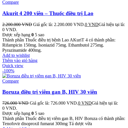
Compare
Akurit 4 200 viên – Thuốc điều trị Lao
2.200.000
VND
Giá gốc là: 2.200.000 VND.
0
VND
Giá hiện tại là:
0 VND.
Được xếp hạng
0
5 sao
Thành phần Thuốc điều trị bệnh Lao AKuriT 4 có thành phần:
Rifampicin 150mg. Isoniazid 75mg. Ethambutol 275mg.
Pyrazinamide 400mg.
Add to wishlist
Thêm vào giỏ hàng
Quick view
-100%
Compare
Boruza điều trị viêm gan B, HIV 30 viên
726.000
VND
Giá gốc là: 726.000 VND.
0
VND
Giá hiện tại là:
0 VND.
Được xếp hạng
0
5 sao
Thành phần Thuốc điều trị viêm gan B, HIV Boruza có thành phần:
Tenofovir disoproxil fumarat 300mg Tá dược vừa