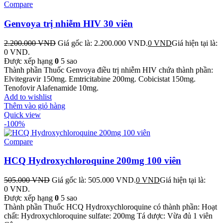
Compare
Genvoya trị nhiễm HIV 30 viên
2.200.000
VND
Giá gốc là: 2.200.000 VND.
0
VND
Giá hiện tại là:
0 VND.
Được xếp hạng
0
5 sao
Thành phần Thuốc Genvoya điều trị nhiễm HIV chứa thành phần:
Elvitegravir 150mg. Emtricitabine 200mg. Cobicistat 150mg.
Tenofovir Alafenamide 10mg.
Add to wishlist
Thêm vào giỏ hàng
Quick view
-100%
Compare
HCQ Hydroxychloroquine 200mg 100 viên
505.000
VND
Giá gốc là: 505.000 VND.
0
VND
Giá hiện tại là:
0 VND.
Được xếp hạng
0
5 sao
Thành phần Thuốc HCQ Hydroxychloroquine có thành phần: Hoạt
chất: Hydroxychloroquine sulfate: 200mg Tá dược: Vừa đủ 1 viên