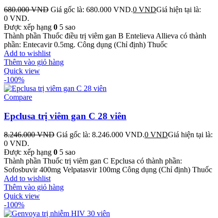
680.000
VND
Giá gốc là: 680.000 VND.
0
VND
Giá hiện tại là:
0 VND.
Được xếp hạng
0
5 sao
Thành phần Thuốc điều trị viêm gan B Entelieva Allieva có thành
phần: Entecavir 0.5mg. Công dụng (Chỉ định) Thuốc
Add to wishlist
Thêm vào giỏ hàng
Quick view
-100%
Compare
Epclusa trị viêm gan C 28 viên
8.246.000
VND
Giá gốc là: 8.246.000 VND.
0
VND
Giá hiện tại là:
0 VND.
Được xếp hạng
0
5 sao
Thành phần Thuốc trị viêm gan C Epclusa có thành phần:
Sofosbuvir 400mg Velpatasvir 100mg Công dụng (Chỉ định) Thuốc
Add to wishlist
Thêm vào giỏ hàng
Quick view
-100%