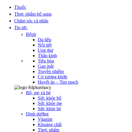
Thuốc
Thực phẩm bổ sung
Chăm sóc cá nhân
Tin tức
Bệnh
Da liễu
Nội tiết
Ung thư
Thần kinh
Tiêu hóa
Gan mật
Truyền nhiễm
Cơ xương khớp
Huyết áp – Tim mạch
Bố, mẹ và bé
Sức khỏe bố
Sức khỏe mẹ
Sức khỏe bé
Dinh dưỡng
Vitamin
Khoáng chất
Thực phẩm