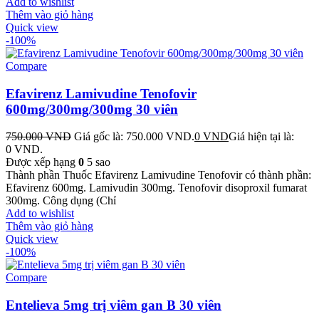
Add to wishlist
Thêm vào giỏ hàng
Quick view
-100%
Compare
Efavirenz Lamivudine Tenofovir
600mg/300mg/300mg 30 viên
750.000
VND
Giá gốc là: 750.000 VND.
0
VND
Giá hiện tại là:
0 VND.
Được xếp hạng
0
5 sao
Thành phần Thuốc Efavirenz Lamivudine Tenofovir có thành phần:
Efavirenz 600mg. Lamivudin 300mg. Tenofovir disoproxil fumarat
300mg. Công dụng (Chỉ
Add to wishlist
Thêm vào giỏ hàng
Quick view
-100%
Compare
Entelieva 5mg trị viêm gan B 30 viên