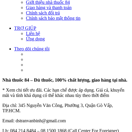
Giới thiệu nhà thuốc 84
Giao hàng và thanh toán
Chính sách đổi trả
Chính sách bảo mật thông tin
TRỢ GIÚP
Liên hệ
Ứng dụng
Theo dõi chúng tôi
Nhà thuốc 84 – Đủ thuốc, 100% chất lượng, giao hàng tại nhà.
* Xem chi tiết ưu đãi. Các hạn chế được áp dụng. Giá cả, khuyến
mãi và tính khả dụng có thể khác nhau tùy theo thời điểm
Địa chỉ: 345 Nguyễn Văn Công, Phường 3, Quận Gò Vấp,
TP.HCM.
Email: dstranvanbinh@gmail.com
Lh: 084 214 8484 – 08 1500 1868 (Call Center For Foreigner)