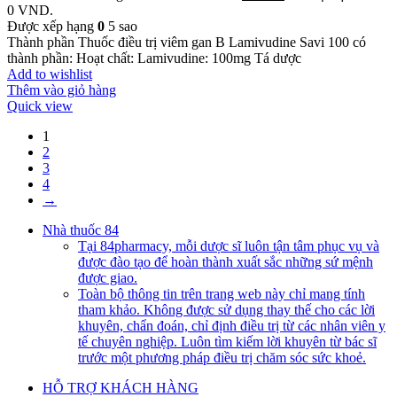
0 VND.
Được xếp hạng
0
5 sao
Thành phần Thuốc điều trị viêm gan B Lamivudine Savi 100 có
thành phần: Hoạt chất: Lamivudine: 100mg Tá dược
Add to wishlist
Thêm vào giỏ hàng
Quick view
1
2
3
4
→
Nhà thuốc 84
Tại 84pharmacy, mỗi dược sĩ luôn tận tâm phục vụ và
được đào tạo để hoàn thành xuất sắc những sứ mệnh
được giao.
Toàn bộ thông tin trên trang web này chỉ mang tính
tham khảo. Không được sử dụng thay thế cho các lời
khuyên, chẩn đoán, chỉ định điều trị từ các nhân viên y
tế chuyên nghiệp. Luôn tìm kiếm lời khuyên từ bác sĩ
trước một phương pháp điều trị chăm sóc sức khoẻ.
HỖ TRỢ KHÁCH HÀNG