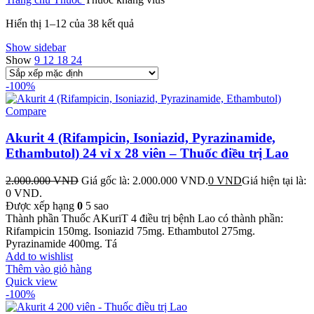
Hiển thị 1–12 của 38 kết quả
Show sidebar
Show
9
12
18
24
-100%
Compare
Akurit 4 (Rifampicin, Isoniazid, Pyrazinamide,
Ethambutol) 24 vỉ x 28 viên – Thuốc điều trị Lao
2.000.000
VND
Giá gốc là: 2.000.000 VND.
0
VND
Giá hiện tại là:
0 VND.
Được xếp hạng
0
5 sao
Thành phần Thuốc AKuriT 4 điều trị bệnh Lao có thành phần:
Rifampicin 150mg. Isoniazid 75mg. Ethambutol 275mg.
Pyrazinamide 400mg. Tá
Add to wishlist
Thêm vào giỏ hàng
Quick view
-100%