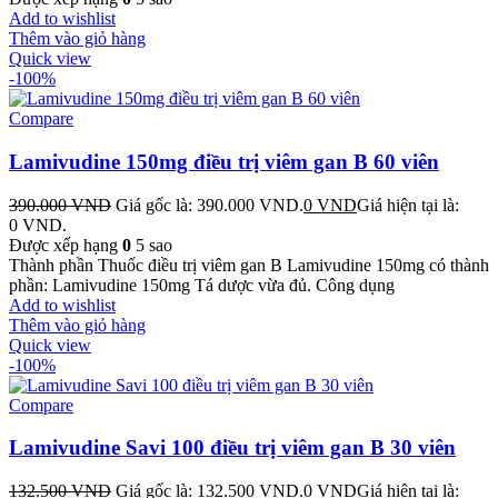
Add to wishlist
Thêm vào giỏ hàng
Quick view
-100%
Compare
Lamivudine 150mg điều trị viêm gan B 60 viên
390.000
VND
Giá gốc là: 390.000 VND.
0
VND
Giá hiện tại là:
0 VND.
Được xếp hạng
0
5 sao
Thành phần Thuốc điều trị viêm gan B Lamivudine 150mg có thành
phần: Lamivudine 150mg Tá dược vừa đủ. Công dụng
Add to wishlist
Thêm vào giỏ hàng
Quick view
-100%
Compare
Lamivudine Savi 100 điều trị viêm gan B 30 viên
132.500
VND
Giá gốc là: 132.500 VND.
0
VND
Giá hiện tại là: