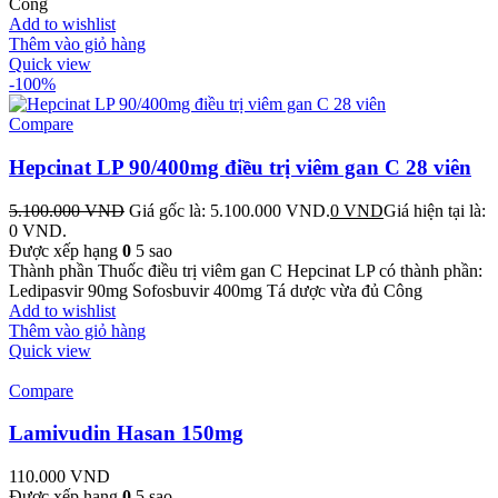
Công
Add to wishlist
Thêm vào giỏ hàng
Quick view
-100%
Compare
Hepcinat LP 90/400mg điều trị viêm gan C 28 viên
5.100.000
VND
Giá gốc là: 5.100.000 VND.
0
VND
Giá hiện tại là:
0 VND.
Được xếp hạng
0
5 sao
Thành phần Thuốc điều trị viêm gan C Hepcinat LP có thành phần:
Ledipasvir 90mg Sofosbuvir 400mg Tá dược vừa đủ Công
Add to wishlist
Thêm vào giỏ hàng
Quick view
Compare
Lamivudin Hasan 150mg
110.000
VND
Được xếp hạng
0
5 sao