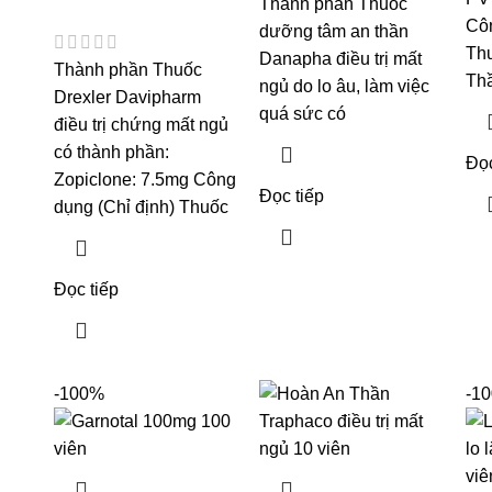
Thành phần Thuốc
Côn
dưỡng tâm an thần
Th
Danapha điều trị mất
Thành phần Thuốc
Th
ngủ do lo âu, làm việc
Drexler Davipharm
quá sức có
điều trị chứng mất ngủ
có thành phần:
Đọc
Zopiclone: 7.5mg Công
Đọc tiếp
dụng (Chỉ định) Thuốc
Đọc tiếp
-100%
-1