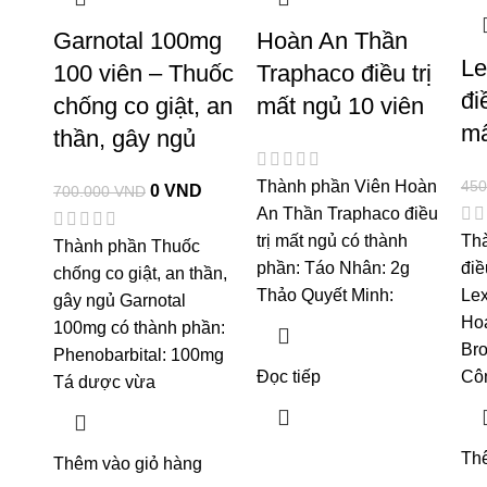
Garnotal 100mg
Hoàn An Thần
Le
100 viên – Thuốc
Traphaco điều trị
điề
chống co giật, an
mất ngủ 10 viên
mâ
thần, gây ngủ
450
Thành phần Viên Hoàn
0
VND
700.000
VND
An Thần Traphaco điều
trị mất ngủ có thành
Th
Thành phần Thuốc
phần: Táo Nhân: 2g
điều
chống co giật, an thần,
Thảo Quyết Minh:
Lex
gây ngủ Garnotal
Hoạ
100mg có thành phần:
Br
Phenobarbital: 100mg
Đọc tiếp
Cô
Tá dược vừa
Th
Thêm vào giỏ hàng