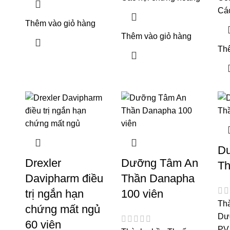
Cá
Thêm vào giỏ hàng
Thêm vào giỏ hàng
Th
D
Drexler
Dưỡng Tâm An
Th
Davipharm điều
Thần Danapha
trị ngắn hạn
100 viên
Th
chứng mất ngủ
Dư
60 viên
PV 