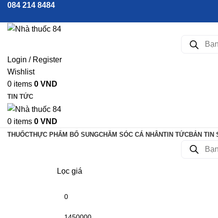
084 214 8484
Login / Register
Wishlist
0
items
0
VND
TIN TỨC
0
items
0
VND
THUỐC
THỰC PHẨM BỔ SUNG
CHĂM SÓC CÁ NHÂN
TIN TỨC
BẢN TIN
Lọc giá