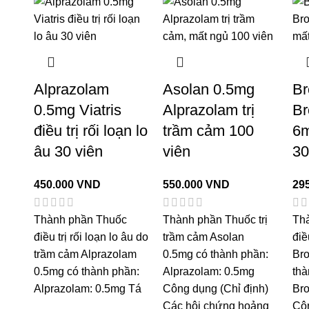
Alprazolam
Asolan 0.5mg
Br
0.5mg Viatris
Alprazolam trị
B
điều trị rối loạn lo
trầm cảm 100
6m
âu 30 viên
viên
30
450.000
VND
550.000
VND
29
Thành phần Thuốc
Thành phần Thuốc trị
Th
điều trị rối loạn lo âu do
trầm cảm Asolan
điề
trầm cảm Alprazolam
0.5mg có thành phần:
Br
0.5mg có thành phần:
Alprazolam: 0.5mg
thà
Alprazolam: 0.5mg Tá
Công dụng (Chỉ định)
Br
Các hội chứng hoảng
Côn