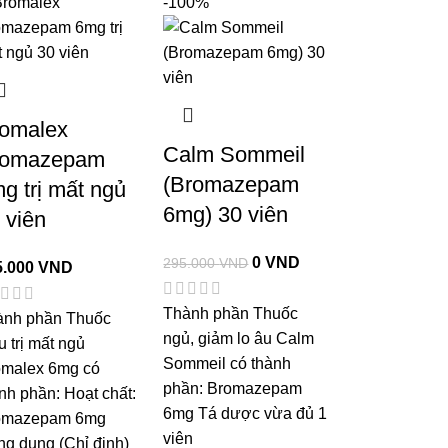
-100%
omalex
Calm Sommeil
romazepam
(Bromazepam
g trị mất ngủ
6mg) 30 viên
 viên
0
VND
295.000
VND
5.000
VND
Thành phần Thuốc
ành phần Thuốc
ngủ, giảm lo âu Calm
u trị mất ngủ
Sommeil có thành
omalex 6mg có
phần: Bromazepam
nh phần: Hoạt chất:
6mg Tá dược vừa đủ 1
omazepam 6mg
viên
g dụng (Chỉ định)