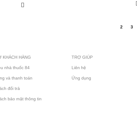
1
2
3
Ợ KHÁCH HÀNG
TRỢ GIÚP
iệu nhà thuốc 84
Liên hệ
ng và thanh toán
Ứng dụng
ách đổi trả
ách bảo mật thông tin