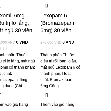
xomil 6mg
Lexopam 6
u trị lo lắng,
(Bromazepam
́t ngủ 30 viên
6mg) 30 viên
0
VND
0
VND
.000
VND
270.000
VND
ành phần Thuốc
Thành phần Thuốc
 trị lo lắng, mất ngủ
điều trị rối loạn lo âu,
omil có thành phần:
mất ngủ Lexopam 6 có
t chất:
thành phần: Hoạt
omazepam: 6mg
chất: Bromazepam:
ng dụng (Chỉ
6mg Công
êm vào giỏ hàng
Thêm vào giỏ hàng