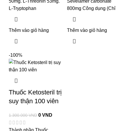
50mg. L-Threonin 53mg.
Sevelamer carbonate
L-Tryptophan
800mg Công dụng (Chỉ
Thêm vào giỏ hàng
Thêm vào giỏ hàng
-100%
Thuốc Ketosteril trị
suy thận 100 viên
0
VND
1.300.000
VND
Thành phần Thuốc