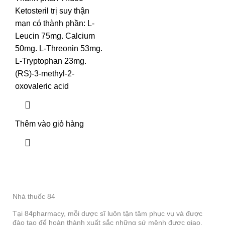
Ketosteril trị suy thận
mạn có thành phần: L-
Leucin 75mg. Calcium
50mg. L-Threonin 53mg.
L-Tryptophan 23mg.
(RS)-3-methyl-2-
oxovaleric acid
Thêm vào giỏ hàng
Nhà thuốc 84
Tại 84pharmacy, mỗi dược sĩ luôn tận tâm phục vụ và được
đào tạo để hoàn thành xuất sắc những sứ mệnh được giao.