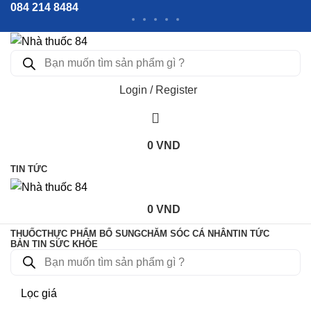
084 214 8484
Login / Register
0
VND
TIN TỨC
0
VND
THUỐC
THỰC PHẨM BỔ SUNG
CHĂM SÓC CÁ NHÂN
TIN TỨC
BẢN TIN SỨC KHỎE
Lọc giá