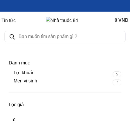
0
VND
Tin tức
Danh mục
Lợi khuẩn
5
Men vi sinh
7
Lọc giá