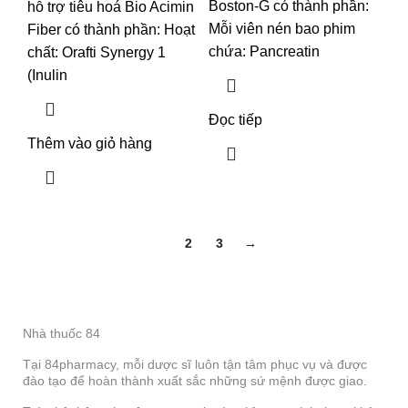
Boston-G có thành phần:
hỗ trợ tiêu hoá Bio Acimin
Mỗi viên nén bao phim
Fiber có thành phần: Hoạt
chứa: Pancreatin
chất: Orafti Synergy 1
(Inulin
Đọc tiếp
Thêm vào giỏ hàng
1
2
3
→
Nhà thuốc 84
Tại 84pharmacy, mỗi dược sĩ luôn tận tâm phục vụ và được
đào tạo để hoàn thành xuất sắc những sứ mệnh được giao.