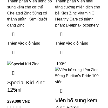
Thành phần Viên uống bổ
Thành phần Viên nhai
sung kẽm cho cơ thể
tăng cường miễn dịch cho
Chelated Zinc 50mg có
bé Kids Zinc Vitamin C
thành phần: Kẽm (dưới
Healthy Care có thành
dạng Zinc
phần: D-alpha-Tocopheryl
Thêm vào giỏ hàng
Thêm vào giỏ hàng
-100%
Special Kid Zinc
125ml
Viên bổ sung kẽm
239.000
VND
Zinc 50mg