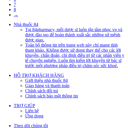
7
8
→
Nhà thuốc 84
Tại 84pharmacy, mỗi dược sĩ luôn tận tâm phục vụ và
được đào tạo để hoàn thành xuất sắc những sứ mệnh
được giao.
Toàn bộ thông tin trên trang web này chỉ mang tính
tham khảo. Không được sử dụng thay thế cho các lời
khuyên, chẩn đoán, chỉ định điều trị từ các nhân viên y
tế chuyên nghiệp. Luôn tìm kiếm lời khuyên từ bác sĩ
trước một phương pháp điều trị chăm sóc sức khoẻ.
HỖ TRỢ KHÁCH HÀNG
Giới thiệu nhà thuốc 84
Giao hàng và thanh toán
Chính sách đổi trả
Chính sách bảo mật thông tin
TRỢ GIÚP
Liên hệ
Ứng dụng
Theo dõi chúng tôi