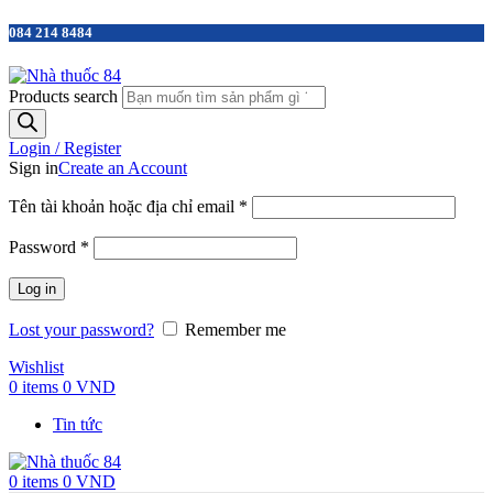
084 214 8484
Products search
Login / Register
Sign in
Create an Account
Tên tài khoản hoặc địa chỉ email
*
Password
*
Log in
Lost your password?
Remember me
Wishlist
0
items
0
VND
Tin tức
0
items
0
VND