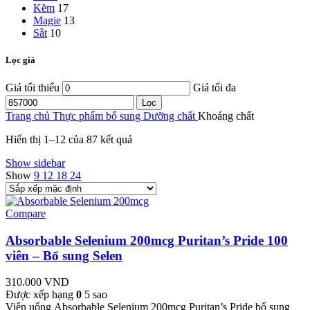
Kẽm
17
Magie
13
Sắt
10
Lọc giá
Giá tối thiểu
Giá tối đa
Lọc
Trang chủ
Thực phẩm bổ sung
Dưỡng chất
Khoáng chất
Hiển thị 1–12 của 87 kết quả
Show sidebar
Show
9
12
18
24
Compare
Absorbable Selenium 200mcg Puritan’s Pride 100
viên – Bổ sung Selen
310.000
VND
Được xếp hạng
0
5 sao
Viên uống Absorbable Selenium 200mcg Puritan’s Pride bổ sung