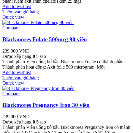
phần: Kẽm axit amin chelate (kẽm 25 mg)
Add to wishlist
Thêm vào giỏ hàng
Quick view
Compare
Blackmores Folate 500mcg 90 viên
239.000
VND
Được xếp hạng
0
5 sao
Thành phần Viên uống bổ bầu Blackmores Folate có thành phần:
Thành phần hoạt động: Axit folic 500 microgram. Một
Add to wishlist
Thêm vào giỏ hàng
Quick view
Compare
Blackmores Pregnancy Iron 30 viên
239.000
VND
Được xếp hạng
0
5 sao
Thành phần Viên uống bổ bầu Blackmores Pregnancy Iron có thành
phần: Iron(II) Glycinate 87,7mg (cung cấp 24mg Sắt). Công