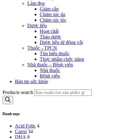
Làm đẹp
Giảm cân
Chăm sóc da
Chăm sóc tóc
Dược liệu
Hoạt chất
Thảo dược
Dược liệu từ động vật
Thuốc - TPCN
Tìm hiểu thuốc
Thực phẩm chức năng
Nhà thuốc – Bệnh viện
Nhà thuốc
Bệnh viện
Bản tin sức khỏe
Products search
Danh mục
Acid Folic
4
Canxi
34
DHA
9