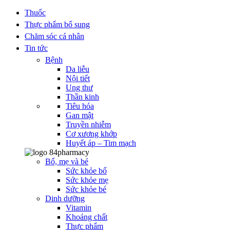
Thuốc
Thực phẩm bổ sung
Chăm sóc cá nhân
Tin tức
Bệnh
Da liễu
Nội tiết
Ung thư
Thần kinh
Tiêu hóa
Gan mật
Truyền nhiễm
Cơ xương khớp
Huyết áp – Tim mạch
Bố, mẹ và bé
Sức khỏe bố
Sức khỏe mẹ
Sức khỏe bé
Dinh dưỡng
Vitamin
Khoáng chất
Thực phẩm