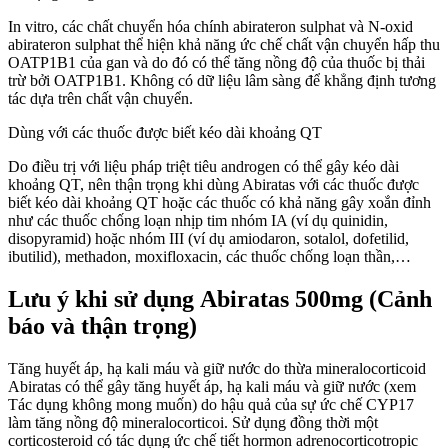
In vitro, các chất chuyển hóa chính abirateron sulphat và N-oxid
abirateron sulphat thể hiện khả năng ức chế chất vận chuyển hấp thu
OATP1B1 của gan và do đó có thể tăng nồng độ của thuốc bị thải
trừ bởi OATP1B1. Không có dữ liệu lâm sàng để khẳng định tương
tác dựa trên chất vận chuyển.
Dùng với các thuốc được biết kéo dài khoảng QT
Do điều trị với liệu pháp triệt tiêu androgen có thể gây kéo dài
khoảng QT, nên thận trọng khi dùng Abiratas với các thuốc được
biết kéo dài khoảng QT hoặc các thuốc có khả năng gây xoắn đỉnh
như các thuốc chống loạn nhịp tim nhóm IA (ví dụ quinidin,
disopyramid) hoặc nhóm III (ví dụ amiodaron, sotalol, dofetilid,
ibutilid), methadon, moxifloxacin, các thuốc chống loạn thần,…
Lưu ý khi sử dụng Abiratas 500mg (Cảnh
báo và thận trọng)
Tăng huyết áp, hạ kali máu và giữ nước do thừa mineralocorticoid
Abiratas có thể gây tăng huyết áp, hạ kali máu và giữ nước (xem
Tác dụng không mong muốn) do hậu quả của sự ức chế CYP17
làm tăng nồng độ mineralocorticoi. Sử dụng đồng thời một
corticosteroid có tác dụng ức chế tiết hormon adrenocorticotropic