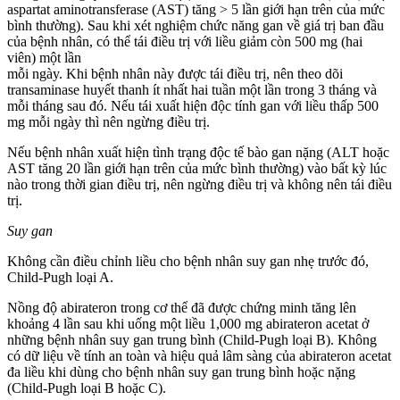
aspartat aminotransferase (AST) tăng > 5 lần giới hạn trên của mức
bình thường). Sau khi xét nghiệm chức năng gan về giá trị ban đầu
của bệnh nhân, có thể tái điều trị với liều giảm còn 500 mg (hai
viên) một lần
mỗi ngày. Khi bệnh nhân này được tái điều trị, nên theo dõi
transaminase huyết thanh ít nhất hai tuần một lần trong 3 tháng và
mỗi tháng sau đó. Nếu tái xuất hiện độc tính gan với liều thấp 500
mg mỗi ngày thì nên ngừng điều trị.
Nếu bệnh nhân xuất hiện tình trạng độc tế bào gan nặng (ALT hoặc
AST tăng 20 lần giới hạn trên của mức bình thường) vào bất kỳ lúc
nào trong thời gian điều trị, nên ngừng điều trị và không nên tái điều
trị.
Suy gan
Không cần điều chỉnh liều cho bệnh nhân suy gan nhẹ trước đó,
Child-Pugh loại A.
Nồng độ abirateron trong cơ thể đã được chứng minh tăng lên
khoảng 4 lần sau khi uống một liều 1,000 mg abirateron acetat ở
những bệnh nhân suy gan trung bình (Child-Pugh loại B). Không
có dữ liệu về tính an toàn và hiệu quả lâm sàng của abirateron acetat
đa liều khi dùng cho bệnh nhân suy gan trung bình hoặc nặng
(Child-Pugh loại B hoặc C).