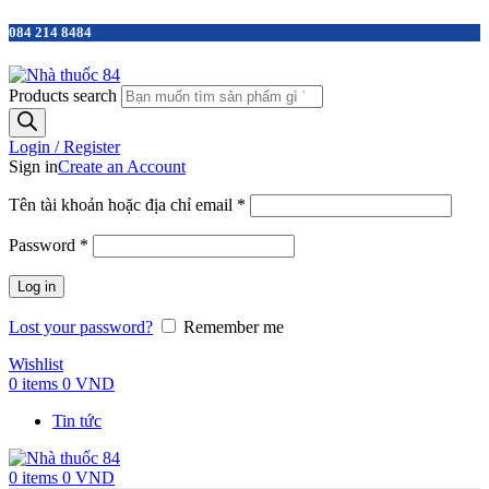
084 214 8484
Products search
Login / Register
Sign in
Create an Account
Tên tài khoản hoặc địa chỉ email
*
Password
*
Log in
Lost your password?
Remember me
Wishlist
0
items
0
VND
Tin tức
0
items
0
VND