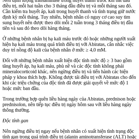
Nên định lượng transaminase trong huyết thanh trước khi bắt đầu
điều trị, mỗi hai tuần cho 3 tháng đầu điều trị và mỗi tháng sau đó.
Cần kiểm tra huyết áp, kali trong huyết thanh và tình trạng giữ nước
định kỳ mỗi tháng. Tuy nhiên, bệnh nhân có nguy cơ cao suy tim
sung huyết nên được theo dõi mỗi 2 tuần trong 3 tháng điều trị đầu
tiên và sau đó theo dõi hàng tháng.
Ở những bệnh nhân bị hạ kali máu trước đó hoặc những người xuất
hiện hạ kali máu trong quá trình điều trị với Abiratas, cân nhắc việc
duy trì nồng độ kali của bệnh nhân ở mức ≥ 4,0 mM.
Đối với những bệnh nhân xuất hiện độc tính mức độ ≥ 3 bao gồm
tăng huyết áp, hạ kali máu, phù nề và các độc tính không phải
mineralocorticoid khác, nên ngừng điều trị và tiến hành các biện
pháp y khoa thích hợp. Không được tái điều trị với Abiratas cho đến
khi các triệu chứng của độc tính đã được giải quyết về mức độ 1
hoặc mức ban đầu.
Trong trường hợp quên liều hàng ngày của Abiratas, prednison hoặc
prednisolon, nên tiếp tục điều trị ngày hôm sau với liều hàng ngày
thông thường.
Độc tính gan
Nên ngừng điều trị ngay nếu bệnh nhân có xuất hiện tình trạng độc
tính gan trong quá trình điều trị (alanin aminotransferase (ALT) hoặc