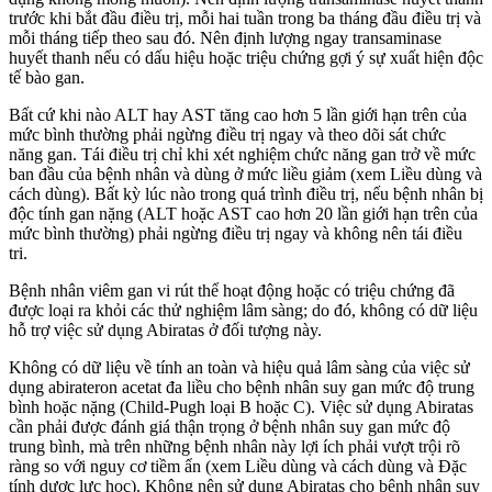
trước khi bắt đầu điều trị, mỗi hai tuần trong ba tháng đầu điều trị và
mỗi tháng tiếp theo sau đó. Nên định lượng ngay transaminase
huyết thanh nếu có dấu hiệu hoặc triệu chứng gợi ý sự xuất hiện độc
tế bào gan.
Bất cứ khi nào ALT hay AST tăng cao hơn 5 lần giới hạn trên của
mức bình thường phải ngừng điều trị ngay và theo dõi sát chức
năng gan. Tái điều trị chỉ khi xét nghiệm chức năng gan trở về mức
ban đầu của bệnh nhân và dùng ở mức liều giảm (xem Liều dùng và
cách dùng). Bất kỳ lúc nào trong quá trình điều trị, nếu bệnh nhân bị
độc tính gan nặng (ALT hoặc AST cao hơn 20 lần giới hạn trên của
mức bình thường) phải ngừng điều trị ngay và không nên tái điều
tri.
Bệnh nhân viêm gan vi rút thể hoạt động hoặc có triệu chứng đã
được loại ra khỏi các thử nghiệm lâm sàng; do đó, không có dữ liệu
hỗ trợ việc sử dụng Abiratas ở đối tượng này.
Không có dữ liệu về tính an toàn và hiệu quả lâm sàng của việc sử
dụng abirateron acetat đa liều cho bệnh nhân suy gan mức độ trung
bình hoặc nặng (Child-Pugh loại B hoặc C). Việc sử dụng Abiratas
cần phải được đánh giá thận trọng ở bệnh nhân suy gan mức độ
trung bình, mà trên những bệnh nhân này lợi ích phải vượt trội rõ
ràng so với nguy cơ tiềm ẩn (xem Liều dùng và cách dùng và Đặc
tính dược lực học). Không nên sử dụng Abiratas cho bệnh nhân suy