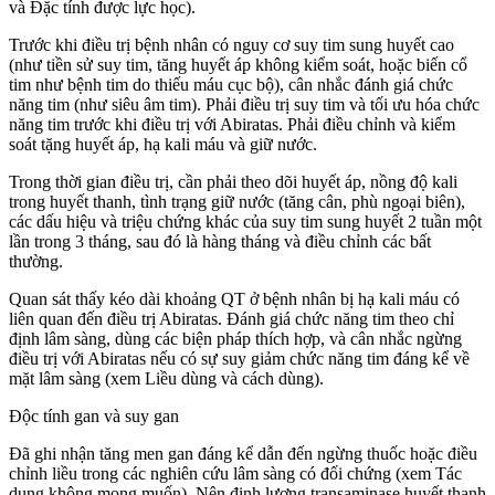
và Đặc tính được lực học).
Trước khi điều trị bệnh nhân có nguy cơ suy tim sung huyết cao
(như tiền sử suy tim, tăng huyết áp không kiểm soát, hoặc biến cổ
tim như bệnh tim do thiếu máu cục bộ), cân nhắc đánh giá chức
năng tim (như siêu âm tim). Phải điều trị suy tim và tối ưu hóa chức
năng tim trước khi điều trị với Abiratas. Phải điều chỉnh và kiểm
soát tặng huyết áp, hạ kali máu và giữ nước.
Trong thời gian điều trị, cần phải theo dõi huyết áp, nồng độ kali
trong huyết thanh, tình trạng giữ nước (tăng cân, phù ngoại biên),
các dấu hiệu và triệu chứng khác của suy tim sung huyết 2 tuần một
lần trong 3 tháng, sau đó là hàng tháng và điều chỉnh các bất
thường.
Quan sát thấy kéo dài khoảng QT ở bệnh nhân bị hạ kali máu có
liên quan đến điều trị Abiratas. Đánh giá chức năng tim theo chỉ
định lâm sàng, dùng các biện pháp thích hợp, và cân nhắc ngừng
điều trị với Abiratas nếu có sự suy giảm chức năng tim đáng kể về
mặt lâm sàng (xem Liều dùng và cách dùng).
Độc tính gan và suy gan
Đã ghi nhận tăng men gan đáng kể dẫn đến ngừng thuốc hoặc điều
chỉnh liều trong các nghiên cứu lâm sàng có đối chứng (xem Tác
dụng không mong muốn). Nên định lượng transaminase huyết thanh