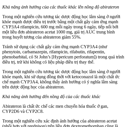
Khả năng ảnh hưởng của các thuốc khác lên nồng độ abirateron
Trong một nghiên cứu tương tác dược động học lâm sàng ở người
khỏe mạnh được điều trị trước bằng một chất gây cảm ứng mạnh
CYP3A4 rifampicin, 600 mg mỗi ngày trong 6 ngày, tiếp nối bởi
một liều đơn abirateron acetat 1000 mg, giá trị AUC trung bình
trong huyết tương của abirateron giảm 55%.
Tránh sử dụng các chất gây cảm ứng mạnh CYP3A4 (như
phenytoin, carbamazepin, rifampicin, rifabutin, rifapentin,
phenobarbital, cỏ St John’s [Hypericum perforatum]) trong quá trình
điều trị, trừ khi không có liệu pháp điều trị thay thế.
Trong một nghiên cứu tương tác dược động học lâm sàng ở người
khỏe mạnh, khi sử dụng đồng thời với ketoconazol là một chất ức
chế mạnh CYP3A4, không thấy ảnh hưởng có ý nghĩa lâm sàng
trên dược động học của abirateron.
Khả năng ảnh hưởng đến nồng độ của các thuốc khác
Abirateron là chất ức chế các men chuyển hóa thuốc ở gan,
CYP2D6 và CYP2C8.
Trong một nghiên cứu xác định ảnh hưởng của abirateron acetat
(phối hợp với prednison) trên liều đơn dextromethorphan cũng là