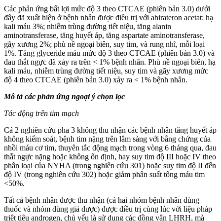
Các phản ứng bất lợi mức độ 3 theo CTCAE (phiên bản 3.0) dưới
đây đã xuất hiện ở bệnh nhân được điều trị với abirateron acetat: hạ
kali máu 3%; nhiễm trùng đường tiết niệu, tăng alanin
aminotransferase, tăng huyết áp, tăng aspartate aminotransferase,
gãy xương 2%; phù nề ngoại biên, suy tim, và rung nhĩ, mỗi loại
1%. Tăng glyceride máu mức độ 3 theo CTCAE (phiên bản 3.0) và
đau thắt ngực đã xảy ra trên < 1% bệnh nhân. Phù nề ngoại biên, hạ
kali máu, nhiễm trùng đường tiết niệu, suy tim và gãy xương mức
độ 4 theo CTCAE (phiên bản 3.0) xảy ra < 1% bệnh nhân.
Mô tả các phản ứng ngoại ý chọn lọc
Tác động trên tim mạch
Cả 2 nghiên cứu pha 3 không thu nhận các bệnh nhân tăng huyết áp
không kiểm soát, bệnh tim nặng trên lâm sàng với bằng chứng của
nhồi máu cơ tim, thuyên tắc động mạch trong vòng 6 tháng qua, đau
thắt ngực nặng hoặc không ổn định, hay suy tim độ III hoặc IV theo
phân loại của NYHA (trong nghiên cứu 301) hoặc suy tim độ II đến
độ IV (trong nghiên cứu 302) hoặc giảm phân suất tống máu tim
<50%.
Tất cả bệnh nhân được thu nhận (cả hai nhóm bệnh nhân dùng
thuốc và nhóm dùng giả dược) được điều trị cùng lúc với liệu pháp
triệt tiêu androgen, chủ yếu là sử dụng các đồng vận LHRH, mà