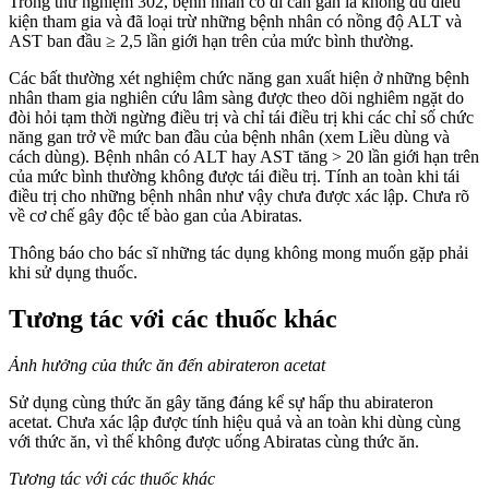
Trong thử nghiệm 302, bệnh nhân có di căn gan là không đủ điều
kiện tham gia và đã loại trừ những bệnh nhân có nồng độ ALT và
AST ban đầu ≥ 2,5 lần giới hạn trên của mức bình thường.
Các bất thường xét nghiệm chức năng gan xuất hiện ở những bệnh
nhân tham gia nghiên cứu lâm sàng được theo dõi nghiêm ngặt do
đòi hỏi tạm thời ngừng điều trị và chỉ tái điều trị khi các chỉ số chức
năng gan trở về mức ban đầu của bệnh nhân (xem Liều dùng và
cách dùng). Bệnh nhân có ALT hay AST tăng > 20 lần giới hạn trên
của mức bình thường không được tái điều trị. Tính an toàn khi tái
điều trị cho những bệnh nhân như vậy chưa được xác lập. Chưa rõ
về cơ chế gây độc tế bào gan của Abiratas.
Thông báo cho bác sĩ những tác dụng không mong muốn gặp phải
khi sử dụng thuốc.
Tương tác với các thuốc khác
Ảnh hưởng của thức ăn đến abirateron acetat
Sử dụng cùng thức ăn gây tăng đáng kể sự hấp thu abirateron
acetat. Chưa xác lập được tính hiệu quả và an toàn khi dùng cùng
với thức ăn, vì thế không được uống Abiratas cùng thức ăn.
Tương tác với các thuốc khác