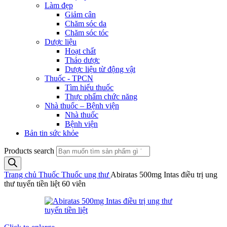
Làm đẹp
Giảm cân
Chăm sóc da
Chăm sóc tóc
Dược liệu
Hoạt chất
Thảo dược
Dược liệu từ động vật
Thuốc - TPCN
Tìm hiểu thuốc
Thực phẩm chức năng
Nhà thuốc – Bệnh viện
Nhà thuốc
Bệnh viện
Bản tin sức khỏe
Products search
Trang chủ
Thuốc
Thuốc ung thư
Abiratas 500mg Intas điều trị ung
thư tuyến tiền liệt 60 viên