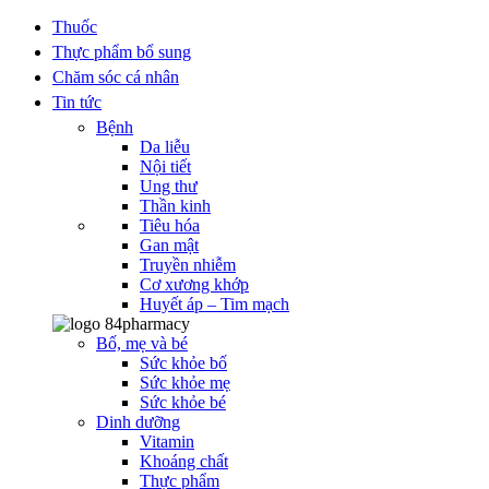
Thuốc
Thực phẩm bổ sung
Chăm sóc cá nhân
Tin tức
Bệnh
Da liễu
Nội tiết
Ung thư
Thần kinh
Tiêu hóa
Gan mật
Truyền nhiễm
Cơ xương khớp
Huyết áp – Tim mạch
Bố, mẹ và bé
Sức khỏe bố
Sức khỏe mẹ
Sức khỏe bé
Dinh dưỡng
Vitamin
Khoáng chất
Thực phẩm