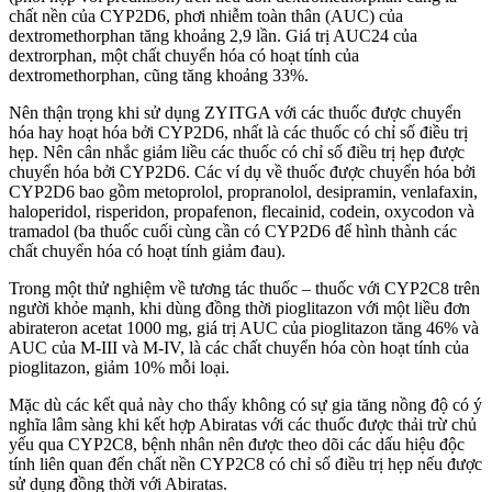
chất nền của CYP2D6, phơi nhiễm toàn thân (AUC) của
dextromethorphan tăng khoảng 2,9 lần. Giá trị AUC24 của
dextrorphan, một chất chuyển hóa có hoạt tính của
dextromethorphan, cũng tăng khoảng 33%.
Nên thận trọng khi sử dụng ZYITGA với các thuốc được chuyển
hóa hay hoạt hóa bởi CYP2D6, nhất là các thuốc có chỉ số điều trị
hẹp. Nên cân nhắc giảm liều các thuốc có chỉ số điều trị hẹp được
chuyển hóa bởi CYP2D6. Các ví dụ về thuốc được chuyển hóa bởi
CYP2D6 bao gồm metoprolol, propranolol, desipramin, venlafaxin,
haloperidol, risperidon, propafenon, flecainid, codein, oxycodon và
tramadol (ba thuốc cuối cùng cần có CYP2D6 để hình thành các
chất chuyển hóa có hoạt tính giảm đau).
Trong một thử nghiệm về tương tác thuốc – thuốc với CYP2C8 trên
người khỏe mạnh, khi dùng đồng thời pioglitazon với một liều đơn
abirateron acetat 1000 mg, giá trị AUC của pioglitazon tăng 46% và
AUC của M-III và M-IV, là các chất chuyển hóa còn hoạt tính của
pioglitazon, giảm 10% mỗi loại.
Mặc dù các kết quả này cho thấy không có sự gia tăng nồng độ có ý
nghĩa lâm sàng khi kết hợp Abiratas với các thuốc được thải trừ chủ
yếu qua CYP2C8, bệnh nhân nên được theo dõi các dấu hiệu độc
tính liên quan đến chất nền CYP2C8 có chỉ số điều trị hẹp nếu được
sử dụng đồng thời với Abiratas.