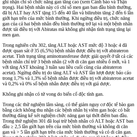
ghi nhận chỉ số chức năng gan tăng cao (xem Cảnh báo và Thận
trọng). Hai bệnh nhân này có chỉ số men gan ban đầu bình thường,
đã bị ALT hay AST tặng 15 đến 40 lần và bilirubin tăng 2 đến 6 lần
giới hạn trên của mức bình thường. Khi ngừng điều trị, chức năng
gan của cả hai bệnh nhân đều bình thường trở lại và một bệnh nhân
được tái điều trị với Abiratas mà không ghi nhận tình trạng tăng lại
men gan.
Trong nghiên cứu 302, tăng ALT hoặc AST mức độ 3 hoặc 4 đã
được quan sát ở 35 (6,5%) bệnh nhân được điều trị với abirateron
acetat. Tình trạng tăng aminotransferase được giải quyết ở tất cả các
bệnh nhân chỉ trừ 3 bệnh nhân (2 với di căn gan nhiều ổ mới, và 1
với tăng AST khoảng 3 tuần sau liều cuối cùng của abirateron
acetat). Ngừng điều trị do tăng ALT và AST lần lượt được báo cáo
trong 1,7% và 1,3% số bệnh nhân được điều trị với abirateron acetat
và 0,2% và 0% số bệnh nhân được điều trị với giả dược.
Không ghi nhận có tử vong do biến cố độc tính gan.
Trong các thử nghiệm lâm sàng, có thể giảm nguy cơ độc tế bào gan
bằng cách không thu nhận các bệnh nhân bị viêm gan hoặc có bất
thường đáng kể xét nghiệm chức năng gan tại thời điểm ban đầu.
Trong thử nghiệm 301 đã loại trừ bệnh nhân có ALT hoặc AST ban
đầu ≥ 2,5 lần giới hạn trên của mức bình thường và không di căn
gan và > 5 lần giới hạn trên của mức bình thường và có di căn gan.