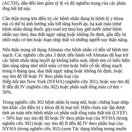
(ACTH), dẫn đến làm giảm tỷ lệ và độ nghiêm trọng của các phản
ứng bất lợi này.
Cần thận trọng khi điều trị các bệnh nhân đang bị bệnh lý y khoa
mà có thể bị ảnh hưởng xấu bởi tăng huyết áp, hạ kali máu (như
bệnh nhân dùng thuốc glycosid trợ tim) hay giữ nước (như bệnh
nhân suy tim), đau thắt ngực nặng hoặc không ổn định, gần đây bị
nhồi máu cơ tim hoặc loạn nhịp thất và những người suy thận nặng.
Nên thận trọng sử dụng Abiratas cho bệnh nhân có tiền sử bệnh tim
mạch. Các nghiên cứu pha 3 được tiến hành với Abiratas đã loại trừ
các bệnh nhân tăng huyết áp không kiểm soát, bệnh tim có biểu hiện
lâm sàng nặng như nhồi máu cơ tim hoặc biến cố tắc động mạch
trong 6 tháng qua, đau thắt ngực nặng hoặc không ổn định, hoặc
suy tim độ III hoặc IV theo phân loại của
Hiệp hội tim New York (NYHA) (nghiên cứu 301), hoặc suy tim độ
II đến độ IV (nghiên cứu 302) hoặc phân suất tống máu cơ tim <
50%.
Trong nghiên cứu 302 bệnh nhân bị rung nhĩ, hoặc chứng loạn nhịp
tim khác cần điều trị y khoa đã bị loại trừ. Hiện chưa xác lập được
tính an toàn trên bệnh nhân có phân suất tống máu thất trái (LVEF)
< 50% hay suy tim độ III hoặc IV theo phân loại của NYHA (trong
nghiên cứu 301) hoặc suy tim độ II đến độ IV theo phân loại của
NYHA (trong nghiên cứu 302) (xem Tác dụng không mong muốn