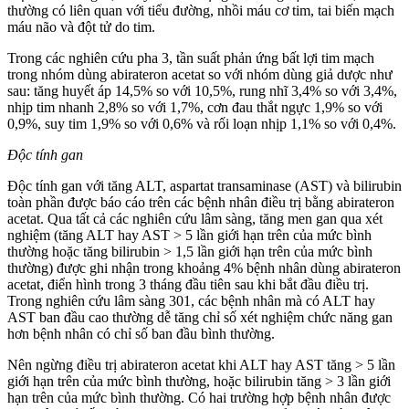
thường có liên quan với tiểu đường, nhồi máu cơ tim, tai biến mạch
máu não và đột tử do tim.
Trong các nghiên cứu pha 3, tần suất phản ứng bất lợi tim mạch
trong nhóm dùng abirateron acetat so với nhóm dùng giả dược như
sau: tăng huyết áp 14,5% so với 10,5%, rung nhĩ 3,4% so với 3,4%,
nhịp tim nhanh 2,8% so với 1,7%, cơn đau thắt ngực 1,9% so với
0,9%, suy tim 1,9% so với 0,6% và rối loạn nhịp 1,1% so với 0,4%.
Độc tính gan
Độc tính gan với tăng ALT, aspartat transaminase (AST) và bilirubin
toàn phần được báo cáo trên các bệnh nhân điều trị bằng abirateron
acetat. Qua tất cả các nghiên cứu lâm sàng, tăng men gan qua xét
nghiệm (tăng ALT hay AST > 5 lần giới hạn trên của mức bình
thường hoặc tăng bilirubin > 1,5 lần giới hạn trên của mức bình
thường) được ghi nhận trong khoảng 4% bệnh nhân dùng abirateron
acetat, điển hình trong 3 tháng đầu tiên sau khi bắt đầu điều trị.
Trong nghiên cứu lâm sàng 301, các bệnh nhân mà có ALT hay
AST ban đầu cao thường dễ tăng chỉ số xét nghiệm chức năng gan
hơn bệnh nhân có chỉ số ban đầu bình thường.
Nên ngừng điều trị abirateron acetat khi ALT hay AST tăng > 5 lần
giới hạn trên của mức bình thường, hoặc bilirubin tăng > 3 lần giới
hạn trên của mức bình thường. Có hai trường hợp bệnh nhân được