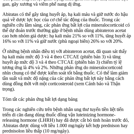
gan, gãy xương và viêm phế nang dị ứng.
Abiratas có thể gây tăng huyết áp, hạ kali máu và giữ nước do hậu
quả về dược lực học của cơ chế tác động của thuốc. Trong các
nghiên cứu lâm sàng, các phản ứng bất lợi của mineralocorticoid có
thể dự đoán trước thường gặp ở bệnh nhân dùng abirateron acetat
cao hơn nhóm giả dược: hạ kali máu 21% so với 11%, tăng huyết áp
16% so với 11% và giữ nước (phù ngoại biên) 26% so với 20%.
Ở những bệnh nhân điều trị với abirateron acetat, đã quan sát thấy
hạ kali máu mức độ 3 và 4 theo CTCAE (phiên bản 3) và tăng
huyết áp mức độ 3 và 4 theo CTCAE (phiên bản 3) chiếm tỷ lệ
tương ứng là 4% và 2%. Những phản ứng do mineralocorticoid
nhìn chung có thể được kiểm soát tốt bằng thuốc. Có thể làm giảm
tần suất và mức độ nặng của các phản ứng bất lợi này bằng cách
dùng đồng thời với một corticosteroid (xem Cảnh báo và Thận
trọng).
Tóm tắt các phản ứng bất lợi dạng bảng
Trong các nghiên cứu trên bệnh nhân ung thư tuyến tiền liệt tiến
triển di căn đang dùng thuốc đồng vận luteinizing hormone-
releasing hormone (LHRH) hay đã được cắt bỏ tinh hoàn trước đó,
Abiratas được dùng với liều 1.000 mg/ngày kết hợp prednison hay
prednisolon liều thấp (10 mg/ngày).