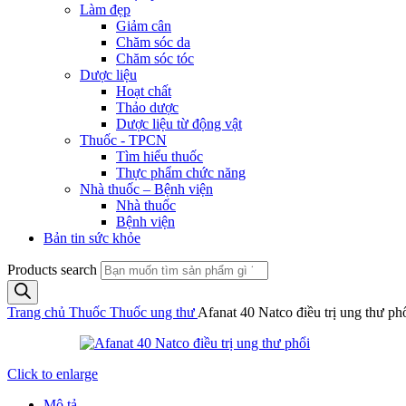
Làm đẹp
Giảm cân
Chăm sóc da
Chăm sóc tóc
Dược liệu
Hoạt chất
Thảo dược
Dược liệu từ động vật
Thuốc - TPCN
Tìm hiểu thuốc
Thực phẩm chức năng
Nhà thuốc – Bệnh viện
Nhà thuốc
Bệnh viện
Bản tin sức khỏe
Products search
Trang chủ
Thuốc
Thuốc ung thư
Afanat 40 Natco điều trị ung thư ph
Click to enlarge
Mô tả