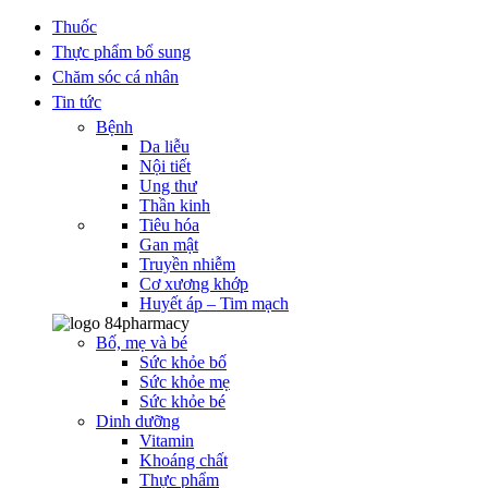
Thuốc
Thực phẩm bổ sung
Chăm sóc cá nhân
Tin tức
Bệnh
Da liễu
Nội tiết
Ung thư
Thần kinh
Tiêu hóa
Gan mật
Truyền nhiễm
Cơ xương khớp
Huyết áp – Tim mạch
Bố, mẹ và bé
Sức khỏe bố
Sức khỏe mẹ
Sức khỏe bé
Dinh dưỡng
Vitamin
Khoáng chất
Thực phẩm