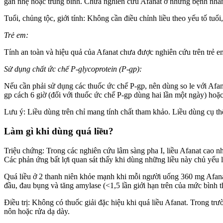
gan nhẹ hoặc trung bình. Chưa nghiên cứu Afanat ở những bệnh nh
Tuổi, chủng tộc, giới tính: Không cần điều chỉnh liều theo yếu tố tuổi,
Trẻ em:
Tính an toàn và hiệu quả của Afanat chưa được nghiên cứu trên trẻ e
Sử dụng chất ức chế P-glycoprotein (P-gp):
Nếu cần phải sử dụng các thuốc ức chế P-gp, nên dùng so le với Afana
gp cách 6 giờ (đối với thuốc ức chế P-gp dùng hai lần một ngày) hoặc
Lưu ý: Liều dùng trên chỉ mang tính chất tham khảo. Liều dùng cụ thể
Làm gì khi dùng quá liều?
Triệu chứng: Trong các nghiên cứu lâm sàng pha I, liều Afanat cao n
Các phản ứng bất lợi quan sát thấy khi dùng những liều này chủ yếu là
Quá liều ở 2 thanh niên khỏe mạnh khi mỗi người uống 360 mg Afanat
đầu, đau bụng và tăng amylase (<1,5 lần giới hạn trên của mức bình 
Điều trị: Không có thuốc giải đặc hiệu khi quá liều Afanat. Trong trư
nôn hoặc rửa dạ dày.