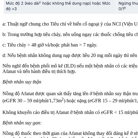
a: Thuật ngữ chung cho Tiêu chí về biến cố ngoại ỷ của NCI (Viện 
b: Trong trường hợp tiêu chảy, nên uống ngay các thuốc chống tiêu ch
c: Tiêu chảy > 48 giờ và/hoặc phát ban > 7 ngày.
d: Nếu bệnh nhân không dung nạp được liều 20 mg mỗi ngày thì nên 
Nên nghĩ đến bệnh phổi mô kẽ (ILD) nếu một bệnh nhân có các triệu
Afanat và tiến hành điều trị thích hợp.
Bệnh nhân suy thận
Nồng độ Afanat được quan sát thấy tăng lên ở bệnh nhân suy thận tru
2
(eGFR 30 – 59 ml/phút/1,73m
) hoặc nặng (eGFR 15 – 29 ml/phút/
Không khuyến cáo điều trị Afanat ở bệnh nhân có eGFR < 15 ml/phu
Bệnh nhân suy gan:
Nồng độ thuốc theo thời gian của Afanat không thay đổi đáng kể ở n