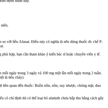
hóm bệnh nhân này.
 niên.
 gian so với liều Afanat. Điều này có nghĩa là nên dùng thuốc ức chế P-
at.
g phù hợp, bạn cần tham khảo ý kiến bác sĩ hoặc chuyên viên y tế.
ần mỗi ngày trong 3 ngày và 100 mg một lần mỗi ngày trong 2 tuần.
ệt là tiêu chảy).
ợi liên quan đến thuốc: Buồn nôn, nôn, suy nhược, chóng mặt, đau
u có chỉ định thì có thể loại bỏ afatinib chưa hấp thu bằng cách gây