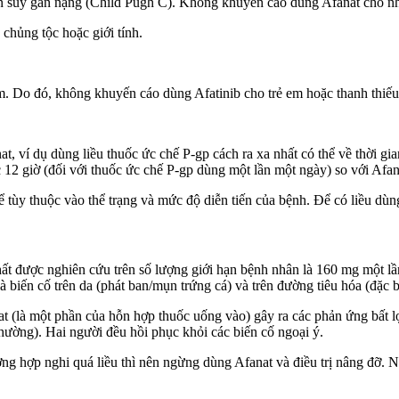
ân suy gan nặng (Child Pugh C). Không khuyến cáo dùng Afanat cho n
 chủng tộc hoặc giới tính.
m. Do đó, không khuyến cáo dùng Afatinib cho trẻ em hoặc thanh thiếu
t, ví dụ dùng liều thuốc ức chế P-gp cách ra xa nhất có thể về thời
 12 giờ (đối với thuốc ức chế P-gp dùng một lần một ngày) so với Afan
 tùy thuộc vào thể trạng và mức độ diễn tiến của bệnh. Để có liều dùn
hất được nghiên cứu trên số lượng giới hạn bệnh nhân là 160 mg một l
 biến cố trên da (phát ban/mụn trứng cá) và trên đường tiêu hóa (đặc bi
 (là một phần của hỗn hợp thuốc uống vào) gây ra các phản ứng bất l
thường). Hai người đều hồi phục khỏi các biến cố ngoại ý.
ờng hợp nghi quá liều thì nên ngừng dùng Afanat và điều trị nâng đỡ. Nế