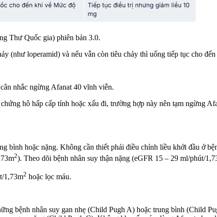
Ung Thư Quốc gia) phiên bản 3.0.
ảy (như loperamid) và nếu vẫn còn tiêu chảy thì uống tiếp tục cho đến 
cân nhắc ngừng Afanat 40 vĩnh viễn.
 chứng hô hấp cấp tính hoặc xấu đi, trường hợp này nên tạm ngừng Af
ng bình hoặc nặng. Không cần thiết phải điều chỉnh liều khởi đầu ơ
2
1,73m
). Theo dõi bệnh nhân suy thận nặng (eGFR 15 – 29 ml/phút/1,
2
́t/1,73m
hoặc lọc máu.
hững bệnh nhân suy gan nhẹ (Child Pugh A) hoặc trung bình (Child Pu