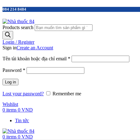
084 214 8484
Products search
Login / Register
Sign in
Create an Account
Tên tài khoản hoặc địa chỉ email
*
Password
*
Log in
Lost your password?
Remember me
Wishlist
0
items
0
VND
Tin tức
0
items
0
VND