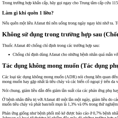
Trong trường hợp khẩn cấp, hãy gọi ngay cho Trung tâm cấp cứu 115 
Làm gì khi quên 1 liều?
Nếu quên một liều Afanat thì nên uống trong ngày ngay khi nhớ ra. Tuy
Không sử dụng trong trường hợp sau (Chốn
Thuốc Afanat 40 chống chỉ định trong các trường hợp sau:
Chống chỉ định dùng Afanat cho những bệnh nhân quá mẫn với a
Tác dụng không mong muốn (Tác dụng ph
Các loại tác dụng không mong muốn (ADR) nói chung liên quan đến p
mong muốn hay gặp nhất là tiêu chảy và các biến cố ngoại ý trên 
Nói chung, giảm liều dẫn đến giảm tần suất của các phản ứng phụ ha
Ở bệnh nhân điều trị với Afanat 40 một lần một ngày, giảm liều
muốn tiêu chảy và phát ban/nổi mụn là 1,3% và 0% trong thử nghi
Phản ứng giống như bệnh phổi mô kẽ được báo cáo ở 0,7% bệnh 
Johnson và hoại tử thượng bì nhiễm độc mặc dù những trường hợp n