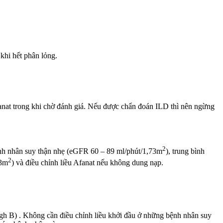
khi hết phân lỏng.
anat trong khi chờ đánh giá. Nếu được chẩn đoán ILD thì nên ngừng
2
̉ bệnh nhân suy thận nhẹ (eGFR 60 – 89 ml/phút/1,73m
), trung bình
2
73m
) và điều chỉnh liều Afanat nếu không dung nạp.
gh B) . Không cần điều chỉnh liều khởi đầu ở những bệnh nhân suy