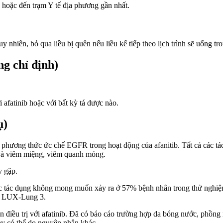
hoặc đến trạm Y tế địa phương gần nhất.
 nhiên, bỏ qua liều bị quên nếu liều kế tiếp theo lịch trình sẽ uống tr
g chỉ định)
fatinib hoặc với bất kỳ tá dược nào.
ụ)
hương thức ức chế EGFR trong hoạt động của afanitib. Tất cả các 
da và viêm miệng, viêm quanh móng.
y gặp.
 do các tác dụng không mong muốn xảy ra ở 57% bệnh nhân trong thử 
ệm LUX-Lung 3.
nhân điều trị với afatinib. Đã có báo cáo trường hợp da bóng nước, phồ
ày có thể do nguyên nhân khác.