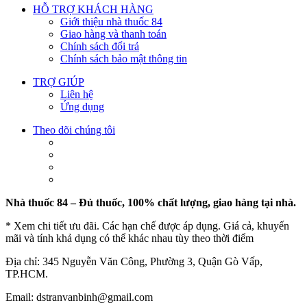
HỖ TRỢ KHÁCH HÀNG
Giới thiệu nhà thuốc 84
Giao hàng và thanh toán
Chính sách đổi trả
Chính sách bảo mật thông tin
TRỢ GIÚP
Liên hệ
Ứng dụng
Theo dõi chúng tôi
Nhà thuốc 84 – Đủ thuốc, 100% chất lượng, giao hàng tại nhà.
* Xem chi tiết ưu đãi. Các hạn chế được áp dụng. Giá cả, khuyến
mãi và tính khả dụng có thể khác nhau tùy theo thời điểm
Địa chỉ: 345 Nguyễn Văn Công, Phường 3, Quận Gò Vấp,
TP.HCM.
Email: dstranvanbinh@gmail.com