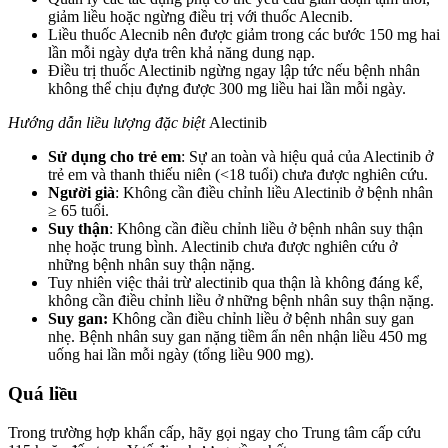
giảm liều hoặc ngừng điều trị với thuốc Alecnib.
Liều thuốc Alecnib nên được giảm trong các bước 150 mg hai
lần mỗi ngày dựa trên khả năng dung nạp.
Điều trị thuốc Alectinib ngừng ngay lập tức nếu bệnh nhân
không thể chịu đựng được 300 mg liều hai lần mỗi ngày.
Hướng dẫn liều lượng đặc biệt
Alectinib
Sử dụng cho trẻ em
: Sự an toàn và hiệu quả của Alectinib ở
trẻ em và thanh thiếu niên (<18 tuổi) chưa được nghiên cứu.
Người già
: Không cần điều chỉnh liều Alectinib ở bệnh nhân
≥ 65 tuổi.
Suy thận
: Không cần điều chỉnh liều ở bệnh nhân suy thận
nhẹ hoặc trung bình. Alectinib chưa được nghiên cứu ở
những bệnh nhân suy thận nặng.
Tuy nhiên việc thải trừ alectinib qua thận là không đáng kể,
không cần điều chỉnh liều ở những bệnh nhân suy thận nặng.
Suy gan:
Không cần điều chỉnh liều ở bệnh nhân suy gan
nhẹ. Bệnh nhân suy gan nặng tiềm ẩn nên nhận liều 450 mg
uống hai lần mỗi ngày (tổng liều 900 mg).
Quá liều
Trong trường hợp khẩn cấp, hãy gọi ngay cho Trung tâm cấp cứu