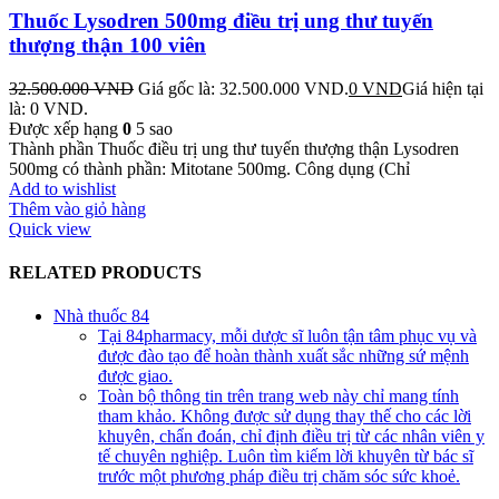
Thuốc Lysodren 500mg điều trị ung thư tuyến
thượng thận 100 viên
32.500.000
VND
Giá gốc là: 32.500.000 VND.
0
VND
Giá hiện tại
là: 0 VND.
Được xếp hạng
0
5 sao
Thành phần Thuốc điều trị ung thư tuyến thượng thận Lysodren
500mg có thành phần: Mitotane 500mg. Công dụng (Chỉ
Add to wishlist
Thêm vào giỏ hàng
Quick view
RELATED PRODUCTS
Nhà thuốc 84
Tại 84pharmacy, mỗi dược sĩ luôn tận tâm phục vụ và
được đào tạo để hoàn thành xuất sắc những sứ mệnh
được giao.
Toàn bộ thông tin trên trang web này chỉ mang tính
tham khảo. Không được sử dụng thay thế cho các lời
khuyên, chẩn đoán, chỉ định điều trị từ các nhân viên y
tế chuyên nghiệp. Luôn tìm kiếm lời khuyên từ bác sĩ
trước một phương pháp điều trị chăm sóc sức khoẻ.