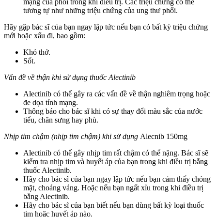
mạng của phổi trong khi điều trị. Các triệu chứng có thể
tương tự như những triệu chứng của ung thư phổi.
Hãy gặp bác sĩ của bạn ngay lập tức nếu bạn có bất kỳ triệu chứng
mới hoặc xấu đi, bao gồm:
Khó thở.
Sốt.
Vấn đề về thận khi sử dụng thuốc Alectinib
Alectinib có thể gây ra các vấn đề về thận nghiêm trọng hoặc
đe dọa tính mạng.
Thông báo cho bác sĩ khi có sự thay đổi màu sắc của nước
tiểu, chân sưng hay phù.
Nhịp tim chậm (nhịp tim chậm) khi sử dụng
Alecnib 150mg
Alectinib có thể gây nhịp tim rất chậm có thể nặng. Bác sĩ sẽ
kiểm tra nhịp tim và huyết áp của bạn trong khi điều trị bằng
thuốc Alectinib.
Hãy cho bác sĩ của bạn ngay lập tức nếu bạn cảm thấy chóng
mặt, choáng váng. Hoặc nếu bạn ngất xỉu trong khi điều trị
bằng Alectinib.
Hãy cho bác sĩ của bạn biết nếu bạn dùng bất kỳ loại thuốc
tim hoặc huyết áp nào.