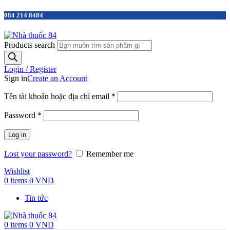
084 214 8484
Products search
Login / Register
Sign in
Create an Account
Tên tài khoản hoặc địa chỉ email
*
Password
*
Log in
Lost your password?
Remember me
Wishlist
0
items
0
VND
Tin tức
0
items
0
VND