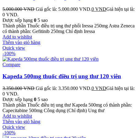
5.000.000
VND
Giá gốc là: 5.000.000 VND.
0
VND
Giá hiện tại là:
0 VND.
Được xếp hạng
0
5 sao
Thành phần Thuốc điều trị ung thư phổi Iressa 250mg Astra Zeneca
có thành phần: Gefitinib 250mg Chỉ định Iressa
Add to wishlist
Thêm vào giỏ hàng
Quick view
-100%
Compare
Kapeda 500mg thuốc điều trị ung thư 120 viên
3.350.000
VND
Giá gốc là: 3.350.000 VND.
0
VND
Giá hiện tại là:
0 VND.
Được xếp hạng
0
5 sao
Thành phần Thuốc điều trị ung thư Kapeda 500mg có thành phần:
Capecitabine 500mg Công dụng (Chỉ định) Ung thư
Add to wishlist
Thêm vào giỏ hàng
Quick view
-100%