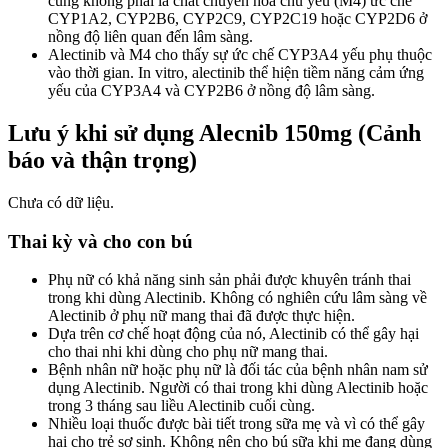
cũng không phải là chất chuyển hóa chủ yếu (M4) ức chế
CYP1A2, CYP2B6, CYP2C9, CYP2C19 hoặc CYP2D6 ở
nồng độ liên quan đến lâm sàng.
Alectinib và M4 cho thấy sự ức chế CYP3A4 yếu phụ thuộc
vào thời gian. In vitro, alectinib thể hiện tiềm năng cảm ứng
yếu của CYP3A4 và CYP2B6 ở nồng độ lâm sàng.
Lưu ý khi sử dụng Alecnib 150mg (Cảnh
báo và thận trọng)
Chưa có dữ liệu.
Thai kỳ và cho con bú
Phụ nữ có khả năng sinh sản phải được khuyên tránh thai
trong khi dùng Alectinib. Không có nghiên cứu lâm sàng về
Alectinib ở phụ nữ mang thai đã được thực hiện.
Dựa trên cơ chế hoạt động của nó, Alectinib có thể gây hại
cho thai nhi khi dùng cho phụ nữ mang thai.
Bệnh nhân nữ hoặc phụ nữ là đối tác của bệnh nhân nam sử
dụng Alectinib. Người có thai trong khi dùng Alectinib hoặc
trong 3 tháng sau liều Alectinib cuối cùng.
Nhiều loại thuốc được bài tiết trong sữa mẹ và vì có thể gây
hại cho trẻ sơ sinh. Không nên cho bú sữa khi mẹ đang dùng