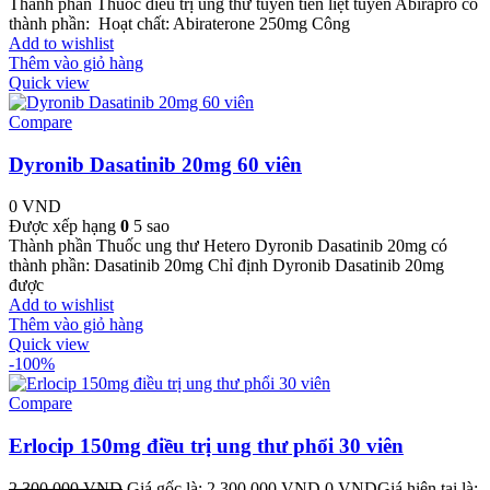
Thành phần Thuốc điều trị ung thư tuyến tiền liệt tuyến Abirapro có
thành phần: Hoạt chất: Abiraterone 250mg Công
Add to wishlist
Thêm vào giỏ hàng
Quick view
Compare
Dyronib Dasatinib 20mg 60 viên
0
VND
Được xếp hạng
0
5 sao
Thành phần Thuốc ung thư Hetero Dyronib Dasatinib 20mg có
thành phần: Dasatinib 20mg Chỉ định Dyronib Dasatinib 20mg
được
Add to wishlist
Thêm vào giỏ hàng
Quick view
-100%
Compare
Erlocip 150mg điều trị ung thư phổi 30 viên
2.300.000
VND
Giá gốc là: 2.300.000 VND.
0
VND
Giá hiện tại là: