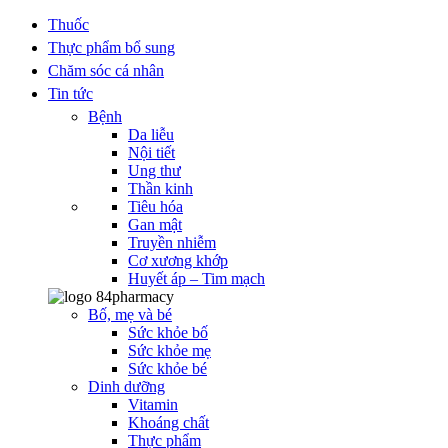
Thuốc
Thực phẩm bổ sung
Chăm sóc cá nhân
Tin tức
Bệnh
Da liễu
Nội tiết
Ung thư
Thần kinh
Tiêu hóa
Gan mật
Truyền nhiễm
Cơ xương khớp
Huyết áp – Tim mạch
Bố, mẹ và bé
Sức khỏe bố
Sức khỏe mẹ
Sức khỏe bé
Dinh dưỡng
Vitamin
Khoáng chất
Thực phẩm