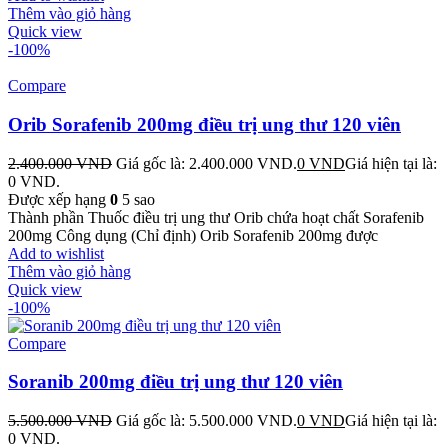
Thêm vào giỏ hàng
Quick view
-100%
Compare
Orib Sorafenib 200mg điều trị ung thư 120 viên
2.400.000
VND
Giá gốc là: 2.400.000 VND.
0
VND
Giá hiện tại là:
0 VND.
Được xếp hạng
0
5 sao
Thành phần Thuốc điều trị ung thư Orib chứa hoạt chất Sorafenib
200mg Công dụng (Chỉ định) Orib Sorafenib 200mg được
Add to wishlist
Thêm vào giỏ hàng
Quick view
-100%
Compare
Soranib 200mg điều trị ung thư 120 viên
5.500.000
VND
Giá gốc là: 5.500.000 VND.
0
VND
Giá hiện tại là:
0 VND.