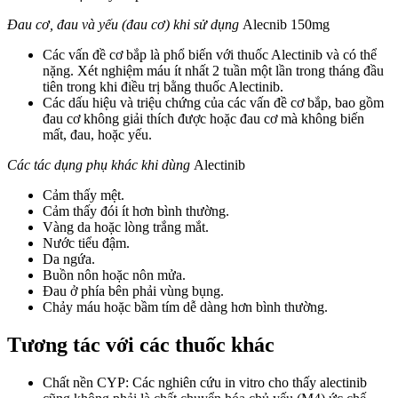
Đau cơ, đau và yếu (đau cơ) khi sử dụng
Alecnib 150mg
Các vấn đề cơ bắp là phổ biến với thuốc Alectinib và có thể
nặng. Xét nghiệm máu ít nhất 2 tuần một lần trong tháng đầu
tiên trong khi điều trị bằng thuốc Alectinib.
Các dấu hiệu và triệu chứng của các vấn đề cơ bắp, bao gồm
đau cơ không giải thích được hoặc đau cơ mà không biến
mất, đau, hoặc yếu.
Các tác dụng phụ khác khi dùng
Alectinib
Cảm thấy mệt.
Cảm thấy đói ít hơn bình thường.
Vàng da hoặc lòng trắng mắt.
Nước tiểu đậm.
Da ngứa.
Buồn nôn hoặc nôn mửa.
Đau ở phía bên phải vùng bụng.
Chảy máu hoặc bầm tím dễ dàng hơn bình thường.
Tương tác với các thuốc khác
Chất nền CYP: Các nghiên cứu in vitro cho thấy alectinib