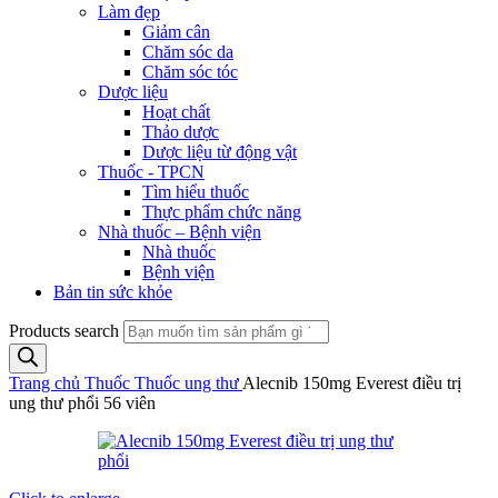
Làm đẹp
Giảm cân
Chăm sóc da
Chăm sóc tóc
Dược liệu
Hoạt chất
Thảo dược
Dược liệu từ động vật
Thuốc - TPCN
Tìm hiểu thuốc
Thực phẩm chức năng
Nhà thuốc – Bệnh viện
Nhà thuốc
Bệnh viện
Bản tin sức khỏe
Products search
Trang chủ
Thuốc
Thuốc ung thư
Alecnib 150mg Everest điều trị
ung thư phổi 56 viên