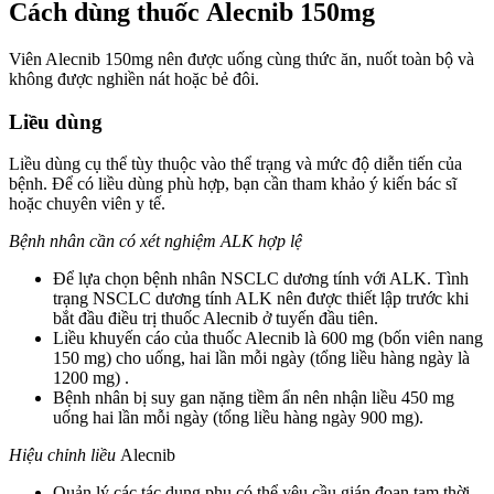
Cách dùng thuốc Alecnib 150mg
Viên Alecnib 150mg nên được uống cùng thức ăn, nuốt toàn bộ và
không được nghiền nát hoặc bẻ đôi.
Liều dùng
Liều dùng cụ thể tùy thuộc vào thể trạng và mức độ diễn tiến của
bệnh. Để có liều dùng phù hợp, bạn cần tham khảo ý kiến bác sĩ
hoặc chuyên viên y tế.
Bệnh nhân cần có xét nghiệm ALK hợp lệ
Để lựa chọn bệnh nhân NSCLC dương tính với ALK. Tình
trạng NSCLC dương tính ALK nên được thiết lập trước khi
bắt đầu điều trị thuốc Alecnib ở tuyến đầu tiên.
Liều khuyến cáo của thuốc Alecnib là 600 mg (bốn viên nang
150 mg) cho uống, hai lần mỗi ngày (tổng liều hàng ngày là
1200 mg) .
Bệnh nhân bị suy gan nặng tiềm ẩn nên nhận liều 450 mg
uống hai lần mỗi ngày (tổng liều hàng ngày 900 mg).
Hiệu chỉnh liều
Alecnib
Quản lý các tác dụng phụ có thể yêu cầu gián đoạn tạm thời,