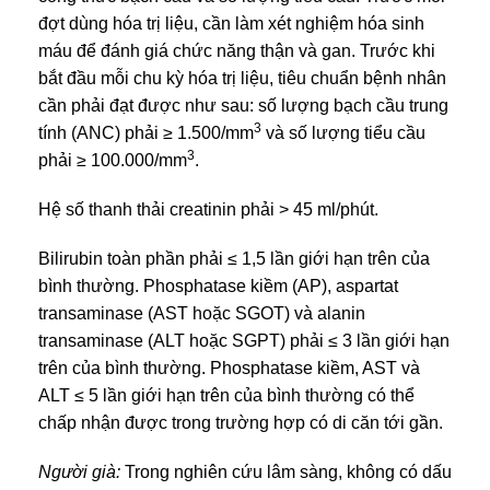
đợt dùng hóa trị liệu, cần làm xét nghiệm hóa sinh
máu để đánh giá chức năng thận và gan. Trước khi
bắt đầu mỗi chu kỳ hóa trị liệu, tiêu chuẩn bệnh nhân
cần phải đạt được như sau: số lượng bạch cầu trung
3
tính (ANC) phải ≥ 1.500/mm
và số lượng tiểu cầu
3
phải ≥ 100.000/mm
.
Hệ số thanh thải creatinin phải > 45 ml/phút.
Bilirubin toàn phần phải ≤ 1,5 lần giới hạn trên của
bình thường. Phosphatase kiềm (AP), aspartat
transaminase (AST hoặc SGOT) và alanin
transaminase (ALT hoặc SGPT) phải ≤ 3 lần giới hạn
trên của bình thường. Phosphatase kiềm, AST và
ALT ≤ 5 lần giới hạn trên của bình thường có thể
chấp nhận được trong trường hợp có di căn tới gần.
Người già:
Trong nghiên cứu lâm sàng, không có dấu