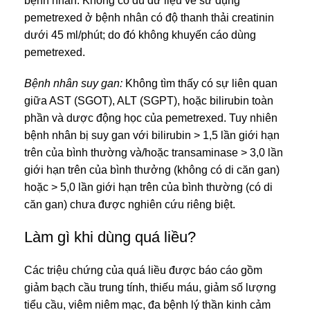
bệnh nhân. Không có dù dữ liệu về sử dụng
pemetrexed ở bệnh nhân có độ thanh thải creatinin
dưới 45 ml/phút; do đó không khuyến cáo dùng
pemetrexed.
Bệnh nhân suy gan:
Không tìm thấy có sự liên quan
giữa AST (SGOT), ALT (SGPT), hoặc bilirubin toàn
phần và dược động học của pemetrexed. Tuy nhiên
bệnh nhân bị suy gan với bilirubin > 1,5 lần giới hạn
trên của bình thường và/hoặc transaminase > 3,0 lần
giới hạn trên của bình thưởng (không có di căn gan)
hoặc > 5,0 lần giới hạn trên của bình thường (có di
căn gan) chưa được nghiên cứu riêng biệt.
Làm gì khi dùng quá liều?
Các triệu chứng của quá liều được báo cáo gồm
giảm bạch cầu trung tính, thiếu máu, giảm số lượng
tiểu cầu, viêm niêm mạc, đa bệnh lý thần kinh cảm