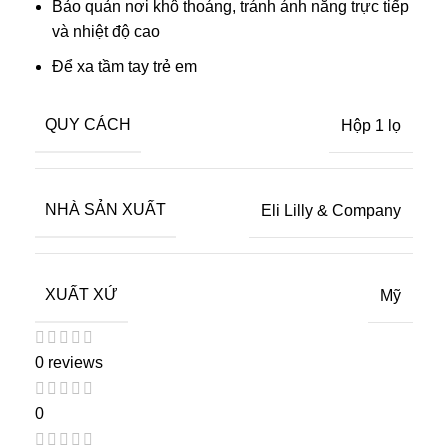
Bảo quản nơi khô thoáng, tránh ánh nắng trực tiếp
và nhiệt độ cao
Để xa tầm tay trẻ em
QUY CÁCH
Hộp 1 lọ
NHÀ SẢN XUẤT
Eli Lilly & Company
XUẤT XỨ
Mỹ
0 reviews
0