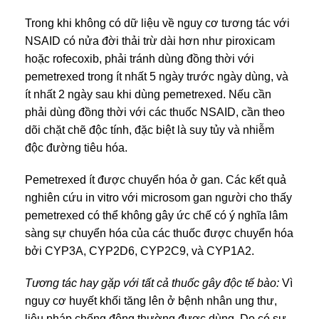
Trong khi không có dữ liệu về nguy cơ tương tác với
NSAID có nửa đời thải trừ dài hơn như piroxicam
hoặc rofecoxib, phải tránh dùng đồng thời với
pemetrexed trong ít nhất 5 ngày trước ngày dùng, và
ít nhất 2 ngày sau khi dùng pemetrexed. Nếu cần
phải dùng đồng thời với các thuốc NSAID, cần theo
dõi chặt chẽ độc tính, đặc biệt là suy tủy và nhiễm
độc đường tiêu hóa.
Pemetrexed ít được chuyển hóa ở gan. Các kết quả
nghiên cứu in vitro với microsom gan người cho thấy
pemetrexed có thể không gây ức chế có ý nghĩa lâm
sàng sự chuyển hóa của các thuốc được chuyển hóa
bởi CYP3A, CYP2D6, CYP2C9, và CYP1A2.
Tương tác hay gặp với tất cả thuốc gây độc tế bào:
Vì
nguy cơ huyết khối tăng lên ở bệnh nhân ung thư,
liệu pháp chống đông thường được dùng. Do có sự