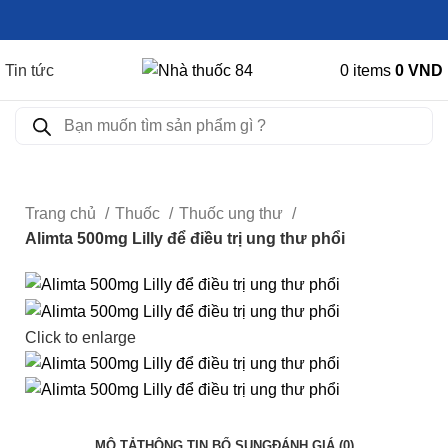
Tin tức
0
items
0
VND
Trang chủ
Thuốc
Thuốc ung thư
Alimta 500mg Lilly để điều trị ung thư phổi
Click to enlarge
MÔ TẢ
THÔNG TIN BỔ SUNG
ĐÁNH GIÁ (0)