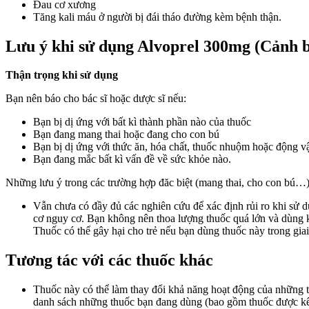
Đau cơ xương
Tăng kali máu ở người bị đái tháo đường kèm bệnh thận.
Lưu ý khi sử dụng Alvoprel 300mg (Cảnh b
Thận trọng khi sử dụng
Bạn nên báo cho bác sĩ hoặc dược sĩ nếu:
Bạn bị dị ứng với bất kì thành phần nào của thuốc
Bạn đang mang thai hoặc đang cho con bú
Bạn bị dị ứng với thức ăn, hóa chất, thuốc nhuộm hoặc động vậ
Bạn đang mắc bất kì vấn đề về sức khỏe nào.
Những lưu ý trong các trường hợp đăc biệt (mang thai, cho con bú…
Vẫn chưa có đầy đủ các nghiên cứu để xác định rủi ro khi sử dụ
cơ nguy cơ. Bạn không nên thoa lượng thuốc quá lớn và dùng ké
Thuốc có thể gây hại cho trẻ nếu bạn dùng thuốc này trong gia
Tương tác với các thuốc khác
Thuốc này có thể làm thay đổi khả năng hoạt động của những th
danh sách những thuốc bạn đang dùng (bao gồm thuốc được kê 