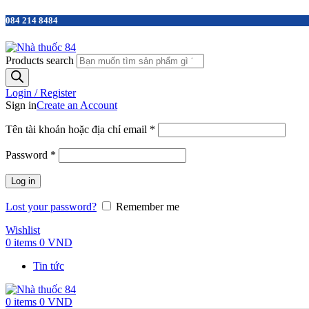
084 214 8484
Products search
Login / Register
Sign in
Create an Account
Tên tài khoản hoặc địa chỉ email
*
Password
*
Log in
Lost your password?
Remember me
Wishlist
0
items
0
VND
Tin tức
0
items
0
VND