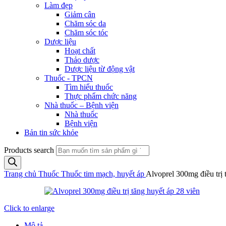
Làm đẹp
Giảm cân
Chăm sóc da
Chăm sóc tóc
Dược liệu
Hoạt chất
Thảo dược
Dược liệu từ động vật
Thuốc - TPCN
Tìm hiểu thuốc
Thực phẩm chức năng
Nhà thuốc – Bệnh viện
Nhà thuốc
Bệnh viện
Bản tin sức khỏe
Products search
Trang chủ
Thuốc
Thuốc tim mạch, huyết áp
Alvoprel 300mg điều trị 
Click to enlarge
Mô tả