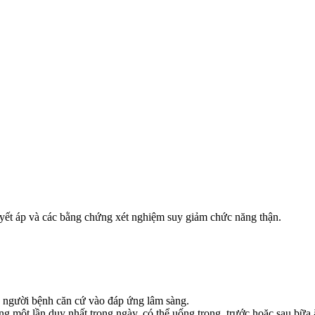
uyết áp và các bằng chứng xét nghiệm suy giảm chức năng thận.
 người bệnh căn cứ vào đáp ứng lâm sàng.
g một lần duy nhất trong ngày, có thể uống trong, trước hoặc sau bữa 