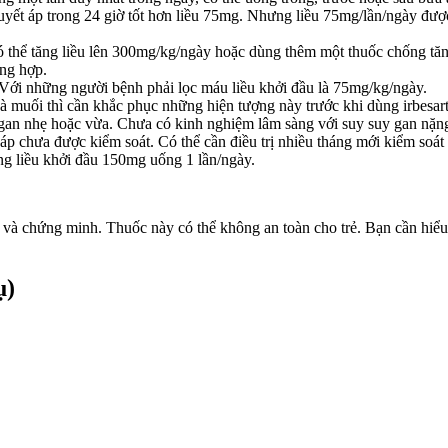
yết áp trong 24 giờ tốt hơn liều 75mg. Nhưng liều 75mg/lần/ngày đượ
 thể tăng liều lên 300mg/kg/ngày hoặc dùng thêm một thuốc chống tăng 
ộng hợp.
 Với những người bệnh phải lọc máu liều khởi đầu là 75mg/kg/ngày.
à muối thì cần khắc phục những hiện tượng này trước khi dùng irbesar
 gan nhẹ hoặc vừa. Chưa có kinh nghiệm lâm sàng với suy suy gan nặn
áp chưa được kiểm soát. Có thể cần điều trị nhiều tháng mới kiểm soát 
ng liều khởi đầu 150mg uống 1 lần/ngày.
và chứng minh. Thuốc này có thể không an toàn cho trẻ. Bạn cần hiểu 
ụ)