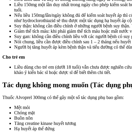
Liều 150mg một lần duy nhất trong ngày cho phép kiểm soát hu
tuổi.
Nếu liều 150mg/lần/ngày không đủ để kiểm soát huyết áp thì có
như hydroclorothiazid sẽ thu được một tác dụng hạ huyết áp c
Suy thận: không cần điều chỉnh ở những người bệnh suy thận.
Giảm thể tích máu: khi phải giảm thể tích máu hoặc mất nước v
Suy gan: không cần điều chỉnh liều với các người bệnh có suy
Nói chung, liều cần được điều chỉnh sau 1 – 2 tháng nếu huyết 
Người bị tăng huyết áp kèm bệnh thận và tiểu đường có thể dù
Cho trẻ em
Liều dùng cho trẻ em (dưới 18 tuổi) vẫn chưa được nghiên cứu 
khảo ý kiến bác sĩ hoặc dược sĩ để biết thêm chi tiết.
Tác dụng không mong muốn (Tác dụng ph
Thuốc Alvoprel 300mg có thể gây một số tác dụng phụ bao gồm:
Mệt mỏi
Chóng mặt
Buồn nôn
Tăng creatine kinase huyết tương
Hạ huyết áp thế đứng