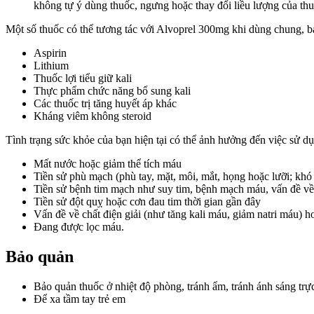
không tự ý dùng thuốc, ngưng hoặc thay đổi liều lượng của th
Một số thuốc có thể tương tác với Alvoprel 300mg khi dùng chung, 
Aspirin
Lithium
Thuốc lợi tiểu giữ kali
Thực phẩm chức năng bổ sung kali
Các thuốc trị tăng huyết áp khác
Kháng viêm không steroid
Tình trạng sức khỏe của bạn hiện tại có thể ảnh hưởng đến việc sử dụn
Mất nước hoặc giảm thể tích máu
Tiền sử phù mạch (phù tay, mặt, môi, mắt, họng hoặc lưỡi; kh
Tiền sử bệnh tim mạch như suy tim, bệnh mạch máu, vấn đề về
Tiền sử đột quỵ hoặc cơn đau tim thời gian gần đây
Vấn đề về chất điện giải (như tăng kali máu, giảm natri máu) h
Đang được lọc máu.
Bảo quản
Bảo quản thuốc ở nhiệt độ phòng, tránh ẩm, tránh ánh sáng trực
Để xa tầm tay trẻ em