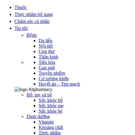
Thuốc
Thực phẩm bổ sung
Chăm sóc cá nhân
Tin tức
Bệnh
Da liễu
Nội tiết
Ung thư
Thần kinh
Tiêu hóa
Gan mật
Truyền nhiễm
Cơ xương khớp
Huyết áp – Tim mạch
Bố, mẹ và bé
Sức khỏe bố
Sức khỏe mẹ
Sức khỏe bé
Dinh dưỡng
Vitamin
Khoáng chất
Thực phẩm