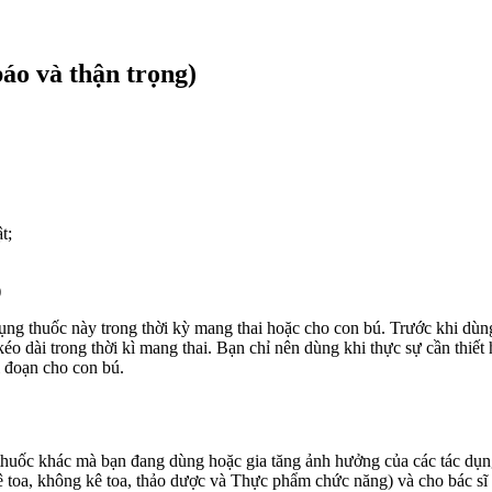
áo và thận trọng)
t;
)
ng thuốc này trong thời kỳ mang thai hoặc cho con bú. Trước khi dùng 
o dài trong thời kì mang thai. Bạn chỉ nên dùng khi thực sự cần thiết 
i đoạn cho con bú.
uốc khác mà bạn đang dùng hoặc gia tăng ảnh hưởng của các tác dụng ph
toa, không kê toa, thảo dược và Thực phẩm chức năng) và cho bác sĩ 