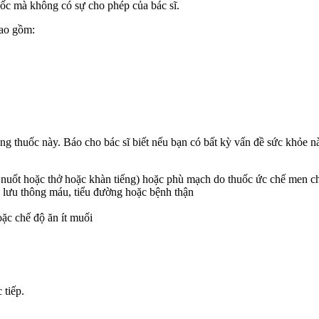
uốc mà không có sự cho phép của bác sĩ.
bao gồm:
g thuốc này. Báo cho bác sĩ biết nếu bạn có bất kỳ vấn đề sức khỏe nào
ó nuốt hoặc thở hoặc khàn tiếng) hoặc phù mạch do thuốc ức chế men c
 lưu thông máu, tiểu đường hoặc bệnh thận
oặc chế độ ăn ít muối
 tiếp.