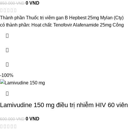
0
VND
850.000
VND
Thành phần Thuốc trị viêm gan B Hepbest 25mg Mylan (Cty)
có thành phần: Hoạt chất: Tenofovir Alafenamide 25mg Công
-100%
Lamivudine 150 mg điều trị nhiễm HIV 60 viên
0
VND
600.000
VND