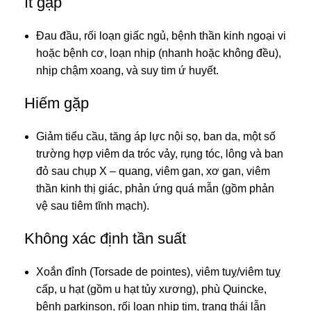
Ít gặp
Đau đầu, rối loạn giấc ngủ, bệnh thần kinh ngoại vi
hoặc bệnh cơ, loạn nhịp (nhanh hoặc không đều),
nhịp chậm xoang, và suy tim ứ huyết.
Hiếm gặp
Giảm tiểu cầu, tăng áp lực nội sọ, ban da, một số
trường hợp viêm da tróc vảy, rụng tóc, lông và ban
đỏ sau chụp X – quang, viêm gan, xơ gan, viêm
thần kinh thị giác, phản ứng quá mẫn (gồm phản
vệ sau tiêm tĩnh mạch).
Không xác định tần suất
Xoắn đỉnh (Torsade de pointes), viêm tuỵ/viêm tuỵ
cấp, u hạt (gồm u hạt tủy xương), phù Quincke,
bệnh parkinson, rối loạn nhịp tim, trạng thái lẫn