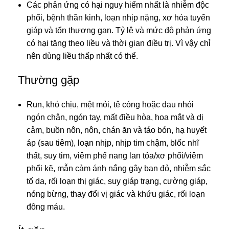
Các phản ứng có hại nguy hiểm nhất là nhiễm độc
phổi, bệnh thần kinh, loạn nhịp nặng, xơ hóa tuyến
giáp và tổn thương gan. Tỷ lệ và mức độ phản ứng
có hại tăng theo liều và thời gian điều trị. Vì vậy chỉ
nên dùng liều thấp nhất có thể.
Thường gặp
Run, khó chịu, mệt mỏi, tê cóng hoặc đau nhói
ngón chân, ngón tay, mất điều hòa, hoa mắt và dị
cảm, buồn nôn, nôn, chán ăn và táo bón, hạ huyết
áp (sau tiêm), loạn nhịp, nhịp tim chậm, blốc nhĩ
thất, suy tim, viêm phế nang lan tỏa/xơ phổi/viêm
phổi kẽ, mẫn cảm ánh nắng gây ban đỏ, nhiễm sắc
tố da, rối loạn thị giác, suy giáp trạng, cường giáp,
nóng bừng, thay đổi vị giác và khứu giác, rối loạn
đông máu.