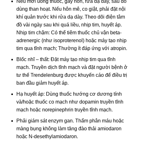
Nếu mới uống thuốc, gây nôn, rửa dạ dày, sau đó
dùng than hoạt. Nếu hôn mê, co giật, phải đặt nội
khí quản trước khi rửa dạ dày. Theo dõi điện tâm
đồ vài ngày sau khi quá liều, nhịp tim, huyết áp.
Nhịp tim chậm: Có thể tiêm thuốc chủ vận beta-
adrenergic (như isoproterenol) hoặc máy tạo nhịp
tim qua tĩnh mạch; Thường ít đáp ứng với atropin.
Blốc nhĩ – thất: Đặt máy tạo nhịp tim qua tĩnh
mạch. Truyền dịch tĩnh mạch và đặt người bệnh ở
tư thế Trendelenburg được khuyến cáo để điều trị
ban đầu giảm huyết áp.
Hạ huyết áp: Dùng thuốc hướng cơ dương tính
và/hoặc thuốc co mạch như dopamin truyền tĩnh
mạch hoặc norepinephrin truyền tĩnh mạch.
Phải giám sát enzym gan. Thẩm phân máu hoặc
màng bụng không làm tăng đào thải amiodaron
hoặc N-desethylamiodaron.