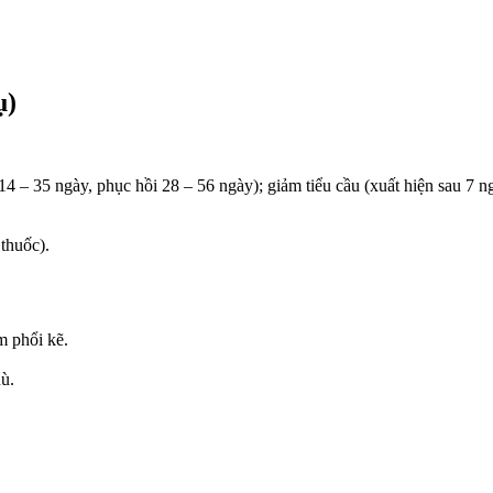
ụ)
 14 – 35 ngày, phục hồi 28 – 56 ngày); giảm tiểu cầu (xuất hiện sau 7 
 thuốc).
m phổi kẽ.
hù.