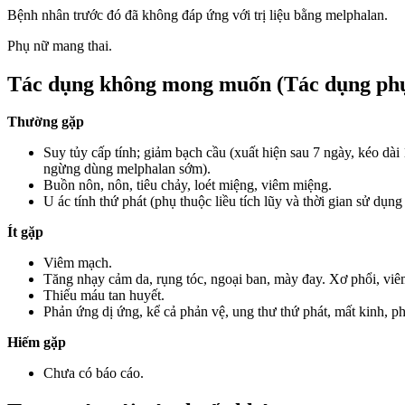
Bệnh nhân trước đó đã không đáp ứng với trị liệu bằng melphalan.
Phụ nữ mang thai.
Tác dụng không mong muốn (Tác dụng ph
Thường gặp
Suy tủy cấp tính; giảm bạch cầu (xuất hiện sau 7 ngày, kéo dài
ngừng dùng melphalan sớm).
Buồn nôn, nôn, tiêu chảy, loét miệng, viêm miệng.
U ác tính thứ phát (phụ thuộc liều tích lũy và thời gian sử dụng
Ít gặp
Viêm mạch.
Tăng nhạy cảm da, rụng tóc, ngoại ban, mày đay. Xơ phổi, viê
Thiếu máu tan huyết.
Phản ứng dị ứng, kể cả phản vệ, ung thư thứ phát, mất kinh, p
Hiếm gặp
Chưa có báo cáo.