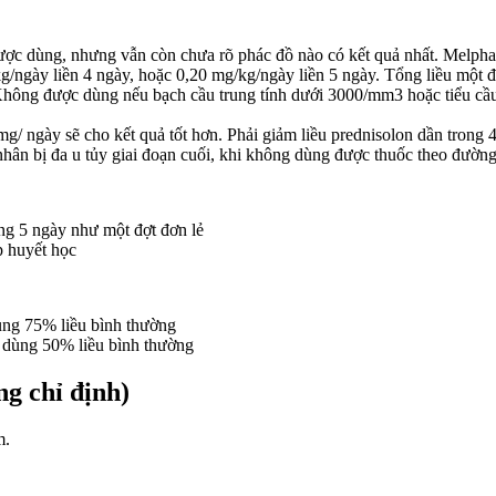
ược dùng, nhưng vẫn còn chưa rõ phác đồ nào có kết quả nhất. Melpha
/ngày liền 4 ngày, hoặc 0,20 mg/kg/ngày liền 5 ngày. Tổng liều một đợ
 Không được dùng nếu bạch cầu trung tính dưới 3000/mm3 hoặc tiểu cầu
mg/ ngày sẽ cho kết quả tốt hơn. Phải giảm liều prednisolon dần trong 
nhân bị đa u tủy giai đoạn cuối, khi không dùng được thuốc theo đườn
ng 5 ngày như một đợt đơn lẻ
p huyết học
dùng 75% liều bình thường
: dùng 50% liều bình thường
g chỉ định)
m.