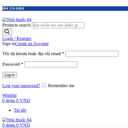
084 214 8484
Products search
Login / Register
Sign in
Create an Account
Tên tài khoản hoặc địa chỉ email
*
Password
*
Log in
Lost your password?
Remember me
Wishlist
0
items
0
VND
Tin tức
0
items
0
VND