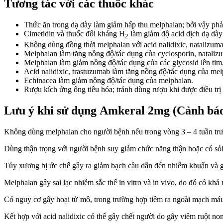
Tương tác với các thuốc khác
Thức ăn trong dạ dày làm giảm hấp thu melphalan; bởi vậy phải
Cimetidin và thuốc đối kháng H
làm giảm độ acid dịch dạ dà
2
Không dùng đồng thời melphalan với acid nalidixic, natalizuma
Melphalan làm tăng nồng độ/tác dụng của cyclosporin, natalizu
Melphalan làm giảm nồng độ/tác dụng của các glycosid lên tim, 
Acid nalidixic, trastuzumab làm tăng nồng độ/tác dụng của mel
Echinacea làm giảm nồng độ/tác dụng của melphalan.
Rượu kích ứng ống tiêu hóa; tránh dùng rượu khi được điều trị
Lưu ý khi sử dụng Amkeral 2mg (Cảnh báo
Không dùng melphalan cho người bệnh nếu trong vòng 3 – 4 tuần trư
Dùng thận trọng với người bệnh suy giảm chức năng thận hoặc có sỏi
Tủy xương bị ức chế gây ra giảm bạch cầu dẫn đến nhiễm khuẩn và gi
Melphalan gây sai lạc nhiễm sắc thể in vitro và in vivo, do đó có khả
Có nguy cơ gây hoại tử mô, trong trường hợp tiêm ra ngoài mạch má
Kết hợp với acid nalidixic có thể gây chết người do gây viêm ruột no