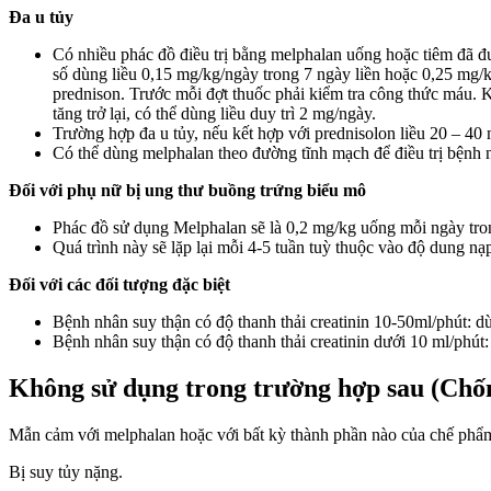
Đa u tủy
Có nhiều phác đồ điều trị bằng melphalan uống hoặc tiêm đã đ
số dùng liều 0,15 mg/kg/ngày trong 7 ngày liền hoặc 0,25 mg/kg
prednison. Trước mỗi đợt thuốc phải kiểm tra công thức máu.
tăng trở lại, có thể dùng liều duy trì 2 mg/ngày.
Trường hợp đa u tủy, nếu kết hợp với prednisolon liều 20 – 40 
Có thể dùng melphalan theo đường tĩnh mạch để điều trị bệnh 
Đối với phụ nữ bị ung thư buồng trứng biểu mô
Phác đồ sử dụng Melphalan sẽ là 0,2 mg/kg uống mỗi ngày tro
Quá trình này sẽ lặp lại mỗi 4-5 tuần tuỳ thuộc vào độ dung nạ
Đối với các đối tượng đặc biệt
Bệnh nhân suy thận có độ thanh thải creatinin 10-50ml/phút: 
Bệnh nhân suy thận có độ thanh thải creatinin dưới 10 ml/phút
Không sử dụng trong trường hợp sau (Chốn
Mẫn cảm với melphalan hoặc với bất kỳ thành phần nào của chế phẩ
Bị suy tủy nặng.