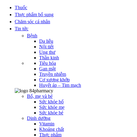
Thuốc
Thực phẩm bổ sung
Chăm sóc cá nhân
Tin tức
Bệnh
Da liễu
Nội tiết
Ung thư
Thần kinh
Tiêu hóa
Gan mật
Truyền nhiễm
Cơ xương khớp
Huyết áp – Tim mạch
Bố, mẹ và bé
Sức khỏe bố
Sức khỏe mẹ
Sức khỏe bé
Dinh dưỡng
Vitamin
Khoáng chất
Thực phẩm