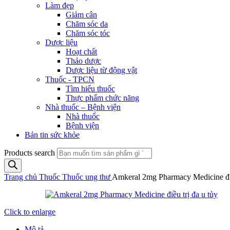
Làm đẹp
Giảm cân
Chăm sóc da
Chăm sóc tóc
Dược liệu
Hoạt chất
Thảo dược
Dược liệu từ động vật
Thuốc - TPCN
Tìm hiểu thuốc
Thực phẩm chức năng
Nhà thuốc – Bệnh viện
Nhà thuốc
Bệnh viện
Bản tin sức khỏe
Products search
Trang chủ
Thuốc
Thuốc ung thư
Amkeral 2mg Pharmacy Medicine điều
Click to enlarge
Mô tả