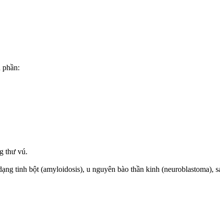
h phần:
g thư vú.
ạng tinh bột (amyloidosis), u nguyên bào thần kinh (neuroblastoma), s