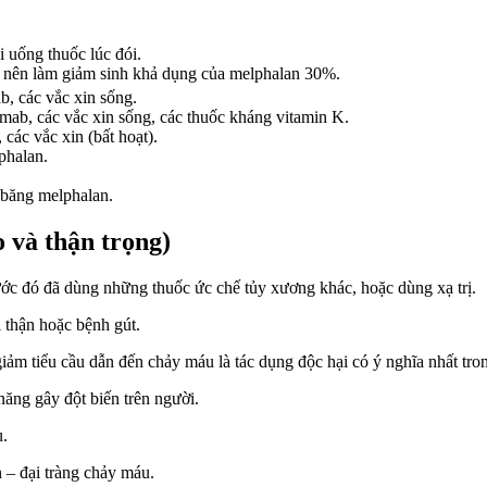
 uống thuốc lúc đói.
y nên làm giảm sinh khả dụng của melphalan 30%.
b, các vắc xin sống.
mab, các vắc xin sống, các thuốc kháng vitamin K.
các vắc xin (bất hoạt).
phalan.
 băng melphalan.
 và thận trọng)
ớc đó đã dùng những thuốc ức chế tủy xương khác, hoặc dùng xạ trị.
 thận hoặc bệnh gút.
ảm tiểu cầu dẫn đến chảy máu là tác dụng độc hại có ý nghĩa nhất tro
 năng gây đột biến trên người.
u.
n – đại tràng chảy máu.