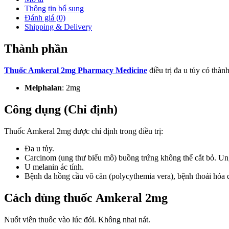
Thông tin bổ sung
Đánh giá (0)
Shipping & Delivery
Thành phần
Thuốc Amkeral 2mg Pharmacy Medicine
điều trị đa u tủy có thàn
Melphalan
: 2mg
Công dụng (Chỉ định)
Thuốc Amkeral 2mg được chỉ định trong điều trị:
Đa u tủy.
Carcinom (ung thư biểu mô) buồng trứng không thể cắt bỏ. Un
U melanin ác tính.
Bệnh đa hồng cầu vô căn (polycythemia vera), bệnh thoái hóa d
Cách dùng thuốc Amkeral 2mg
Nuốt viên thuốc vào lúc đói. Không nhai nát.