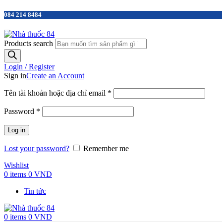
084 214 8484
Products search
Login / Register
Sign in
Create an Account
Tên tài khoản hoặc địa chỉ email
*
Password
*
Log in
Lost your password?
Remember me
Wishlist
0
items
0
VND
Tin tức
0
items
0
VND