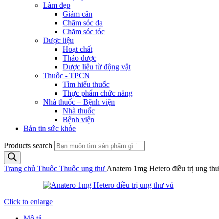
Làm đẹp
Giảm cân
Chăm sóc da
Chăm sóc tóc
Dược liệu
Hoạt chất
Thảo dược
Dược liệu từ động vật
Thuốc - TPCN
Tìm hiểu thuốc
Thực phẩm chức năng
Nhà thuốc – Bệnh viện
Nhà thuốc
Bệnh viện
Bản tin sức khỏe
Products search
Trang chủ
Thuốc
Thuốc ung thư
Anatero 1mg Hetero điều trị ung thư
Click to enlarge
Mô tả