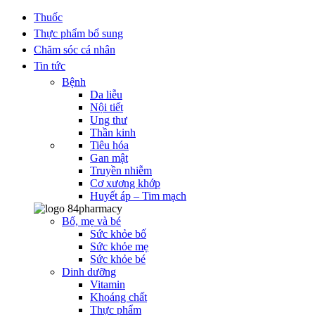
Thuốc
Thực phẩm bổ sung
Chăm sóc cá nhân
Tin tức
Bệnh
Da liễu
Nội tiết
Ung thư
Thần kinh
Tiêu hóa
Gan mật
Truyền nhiễm
Cơ xương khớp
Huyết áp – Tim mạch
Bố, mẹ và bé
Sức khỏe bố
Sức khỏe mẹ
Sức khỏe bé
Dinh dưỡng
Vitamin
Khoáng chất
Thực phẩm