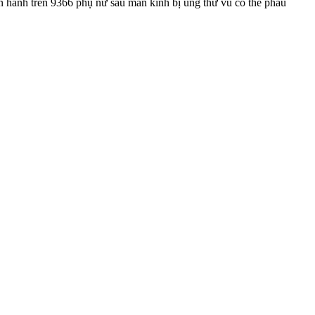
iến hành trên 9366 phụ nữ sau mãn kinh bị ung thư vú có thể phẫu