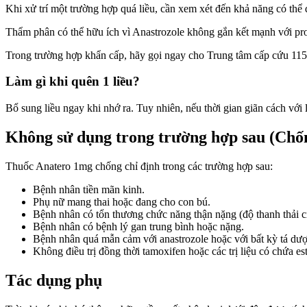
Khi xử trí một trường hợp quá liều, cần xem xét đến khả năng có thể 
Thẩm phân có thể hữu ích vì Anastrozole không gắn kết mạnh với prot
Trong trường hợp khẩn cấp, hãy gọi ngay cho Trung tâm cấp cứu 115 
Làm gì khi quên 1 liều?
Bổ sung liều ngay khi nhớ ra. Tuy nhiên, nếu thời gian giãn cách với l
Không sử dụng trong trường hợp sau (Chốn
Thuốc Anatero 1mg chống chỉ định trong các trường hợp sau:
Bệnh nhân tiền mãn kinh.
Phụ nữ mang thai hoặc đang cho con bú.
Bệnh nhân có tổn thương chức năng thận nặng (độ thanh thải cr
Bệnh nhân có bệnh lý gan trung bình hoặc nặng.
Bệnh nhân quá mẫn cảm với anastrozole hoặc với bất kỳ tá dư
Không điều trị đồng thời tamoxifen hoặc các trị liệu có chứa e
Tác dụng phụ