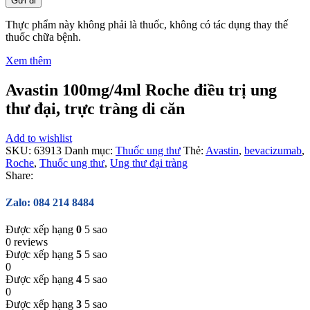
Thực phẩm này không phải là thuốc, không có tác dụng thay thế
thuốc chữa bệnh.
Xem thêm
Avastin 100mg/4ml Roche điều trị ung
thư đại, trực tràng di căn
Add to wishlist
SKU:
63913
Danh mục:
Thuốc ung thư
Thẻ:
Avastin
,
bevacizumab
,
Roche
,
Thuốc ung thư
,
Ung thư đại tràng
Share:
Zalo: 084 214 8484
Được xếp hạng
0
5 sao
0 reviews
Được xếp hạng
5
5 sao
0
Được xếp hạng
4
5 sao
0
Được xếp hạng
3
5 sao