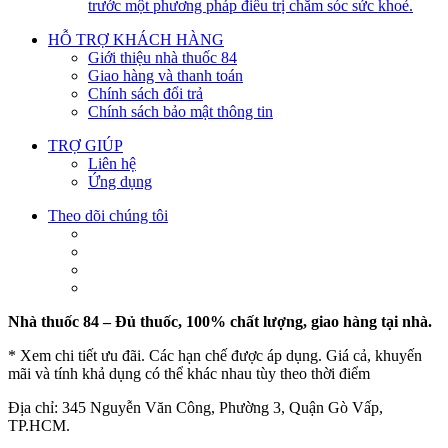
trước một phương pháp điều trị chăm sóc sức khoẻ.
HỖ TRỢ KHÁCH HÀNG
Giới thiệu nhà thuốc 84
Giao hàng và thanh toán
Chính sách đổi trả
Chính sách bảo mật thông tin
TRỢ GIÚP
Liên hệ
Ứng dụng
Theo dõi chúng tôi
Nhà thuốc 84 – Đủ thuốc, 100% chất lượng, giao hàng tại nhà.
* Xem chi tiết ưu đãi. Các hạn chế được áp dụng. Giá cả, khuyến
mãi và tính khả dụng có thể khác nhau tùy theo thời điểm
Địa chỉ: 345 Nguyễn Văn Công, Phường 3, Quận Gò Vấp,
TP.HCM.