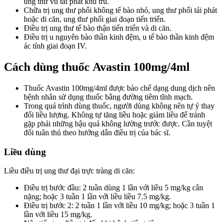
ung thư vú tái phát khu trú.
Chữa trị ung thư phổi không tế bào nhỏ, ung thư phổi tái phát
hoặc di căn, ung thư phổi giai đoạn tiến triển.
Điều trị ung thư tế bào thận tiến triển và di căn.
Điều trị u nguyên bào thần kinh đệm, u tế bào thần kinh đệm
ác tính giai đoạn IV.
Cách dùng thuốc Avastin 100mg/4ml
Thuốc Avastin 100mg/4ml được bào chế dạng dung dịch nên
bệnh nhân sử dụng thuốc bằng đường tiêm tĩnh mạch.
Trong quá trình dùng thuốc, người dùng không nên tự ý thay
đổi liều lượng. Không tự tăng liều hoặc giảm liều để tránh
gặp phải những hậu quả không lường trước được. Cần tuyệt
đối tuân thủ theo hướng dẫn điều trị của bác sĩ.
Liều dùng
Liều điều trị ung thư đại trực tràng di căn:
Điều trị bước đầu: 2 tuần dùng 1 lần với liều 5 mg/kg cân
nặng; hoặc 3 tuần 1 lần với liều liều 7.5 mg/kg.
Điều trị bước 2: 2 tuần 1 lần với liều 10 mg/kg; hoặc 3 tuần 1
lần với liều 15 mg/kg.