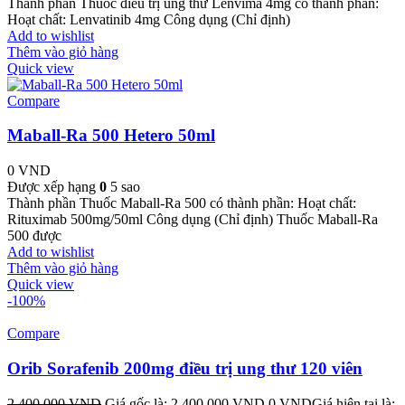
Thành phần Thuốc điều trị ung thư Lenvima 4mg có thành phần:
Hoạt chất: Lenvatinib 4mg Công dụng (Chỉ định)
Add to wishlist
Thêm vào giỏ hàng
Quick view
Compare
Maball-Ra 500 Hetero 50ml
0
VND
Được xếp hạng
0
5 sao
Thành phần Thuốc Maball-Ra 500 có thành phần: Hoạt chất:
Rituximab 500mg/50ml Công dụng (Chỉ định) Thuốc Maball-Ra
500 được
Add to wishlist
Thêm vào giỏ hàng
Quick view
-100%
Compare
Orib Sorafenib 200mg điều trị ung thư 120 viên
2.400.000
VND
Giá gốc là: 2.400.000 VND.
0
VND
Giá hiện tại là: