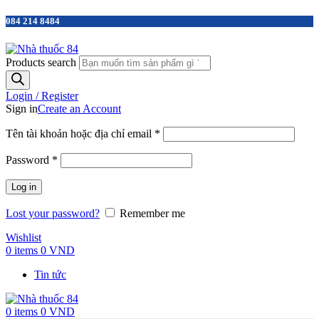
084 214 8484
Products search
Login / Register
Sign in
Create an Account
Tên tài khoản hoặc địa chỉ email
*
Password
*
Log in
Lost your password?
Remember me
Wishlist
0
items
0
VND
Tin tức
0
items
0
VND