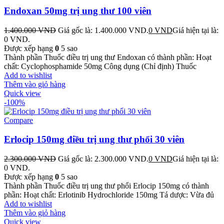
Endoxan 50mg trị ung thư 100 viên
1.400.000
VND
Giá gốc là: 1.400.000 VND.
0
VND
Giá hiện tại là:
0 VND.
Được xếp hạng
0
5 sao
Thành phần Thuốc điều trị ung thư Endoxan có thành phần: Hoạt
chất: Cyclophosphamide 50mg Công dụng (Chỉ định) Thuốc
Add to wishlist
Thêm vào giỏ hàng
Quick view
-100%
Compare
Erlocip 150mg điều trị ung thư phổi 30 viên
2.300.000
VND
Giá gốc là: 2.300.000 VND.
0
VND
Giá hiện tại là:
0 VND.
Được xếp hạng
0
5 sao
Thành phần Thuốc điều trị ung thư phổi Erlocip 150mg có thành
phần: Hoạt chất: Erlotinib Hydrochloride 150mg Tá dược: Vừa đủ
Add to wishlist
Thêm vào giỏ hàng
Quick view