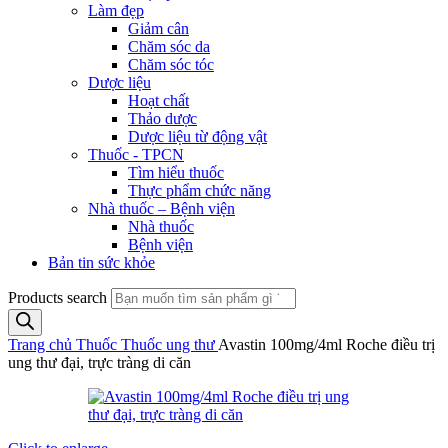
Làm đẹp
Giảm cân
Chăm sóc da
Chăm sóc tóc
Dược liệu
Hoạt chất
Thảo dược
Dược liệu từ động vật
Thuốc - TPCN
Tìm hiểu thuốc
Thực phẩm chức năng
Nhà thuốc – Bệnh viện
Nhà thuốc
Bệnh viện
Bản tin sức khỏe
Products search
Trang chủ
Thuốc
Thuốc ung thư
Avastin 100mg/4ml Roche điều trị
ung thư đại, trực tràng di căn