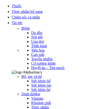
Thuốc
Thực phẩm bổ sung
Chăm sóc cá nhân
Tin tức
Bệnh
Da liễu
Nội tiết
Ung thư
Thần kinh
Tiêu hóa
Gan mật
Truyền nhiễm
Cơ xương khớp
Huyết áp – Tim mạch
Bố, mẹ và bé
Sức khỏe bố
Sức khỏe mẹ
Sức khỏe bé
Dinh dưỡng
Vitamin
Khoáng chất
Thực phẩm