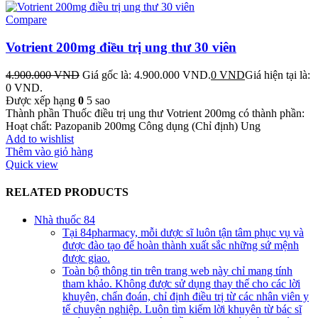
Compare
Votrient 200mg điều trị ung thư 30 viên
4.900.000
VND
Giá gốc là: 4.900.000 VND.
0
VND
Giá hiện tại là:
0 VND.
Được xếp hạng
0
5 sao
Thành phần Thuốc điều trị ung thư Votrient 200mg có thành phần:
Hoạt chất: Pazopanib 200mg Công dụng (Chỉ định) Ung
Add to wishlist
Thêm vào giỏ hàng
Quick view
RELATED PRODUCTS
Nhà thuốc 84
Tại 84pharmacy, mỗi dược sĩ luôn tận tâm phục vụ và
được đào tạo để hoàn thành xuất sắc những sứ mệnh
được giao.
Toàn bộ thông tin trên trang web này chỉ mang tính
tham khảo. Không được sử dụng thay thế cho các lời
khuyên, chẩn đoán, chỉ định điều trị từ các nhân viên y
tế chuyên nghiệp. Luôn tìm kiếm lời khuyên từ bác sĩ