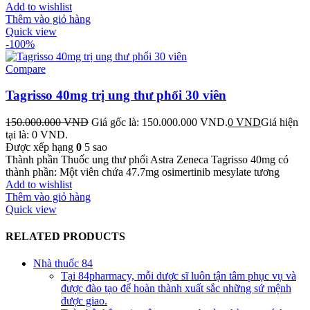
Add to wishlist
Thêm vào giỏ hàng
Quick view
-100%
Compare
Tagrisso 40mg trị ung thư phổi 30 viên
150.000.000
VND
Giá gốc là: 150.000.000 VND.
0
VND
Giá hiện
tại là: 0 VND.
Được xếp hạng
0
5 sao
Thành phần Thuốc ung thư phổi Astra Zeneca Tagrisso 40mg có
thành phần: Một viên chứa 47.7mg osimertinib mesylate tương
Add to wishlist
Thêm vào giỏ hàng
Quick view
RELATED PRODUCTS
Nhà thuốc 84
Tại 84pharmacy, mỗi dược sĩ luôn tận tâm phục vụ và
được đào tạo để hoàn thành xuất sắc những sứ mệnh
được giao.