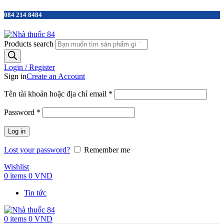
084 214 8484
Products search
Login / Register
Sign in
Create an Account
Tên tài khoản hoặc địa chỉ email
*
Password
*
Log in
Lost your password?
Remember me
Wishlist
0
items
0
VND
Tin tức
0
items
0
VND