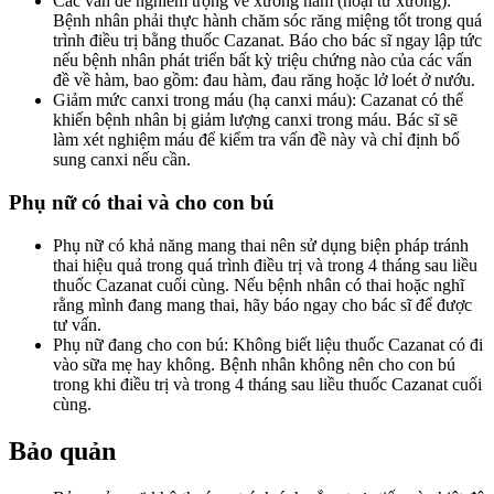
Các vấn đề nghiêm trọng về xương hàm (hoại tử xương):
Bệnh nhân phải thực hành chăm sóc răng miệng tốt trong quá
trình điều trị bằng thuốc Cazanat. Báo cho bác sĩ ngay lập tức
nếu bệnh nhân phát triển bất kỳ triệu chứng nào của các vấn
đề về hàm, bao gồm: đau hàm, đau răng hoặc lở loét ở nướu.
Giảm mức canxi trong máu (hạ canxi máu): Cazanat có thể
khiến bệnh nhân bị giảm lượng canxi trong máu. Bác sĩ sẽ
làm xét nghiệm máu để kiểm tra vấn đề này và chỉ định bổ
sung canxi nếu cần.
Phụ nữ có thai và cho con bú
Phụ nữ có khả năng mang thai nên sử dụng biện pháp tránh
thai hiệu quả trong quá trình điều trị và trong 4 tháng sau liều
thuốc Cazanat cuối cùng. Nếu bệnh nhân có thai hoặc nghĩ
rằng mình đang mang thai, hãy báo ngay cho bác sĩ để được
tư vấn.
Phụ nữ đang cho con bú: Không biết liệu thuốc Cazanat có đi
vào sữa mẹ hay không. Bệnh nhân không nên cho con bú
trong khi điều trị và trong 4 tháng sau liều thuốc Cazanat cuối
cùng.
Bảo quản