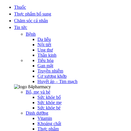
Thuốc
Thực phẩm bổ sung
Chăm sóc cá nhân
Tin tức
Bệnh
Da liễu
Nội tiết
Ung thư
Thần kinh
Tiêu hóa
Gan mật
Truyền nhiễm
Cơ xương khớp
Huyết áp – Tim mạch
Bố, mẹ và bé
Sức khỏe bố
Sức khỏe mẹ
Sức khỏe bé
Dinh dưỡng
Vitamin
Khoáng chất
Thực phẩm