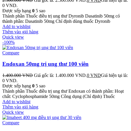
2.500.000
VND
Giá gốc là: 2.500.000 VND.
0
VND
Giá hiện tại là:
0 VND.
Được xếp hạng
0
5 sao
Thành phần Thuốc điều trị ung thư Dyronib Dasatinib 50mg có
thành phần: Dasatinib 50mg Chỉ định dùng thuốc Dyronib
Add to wishlist
Thêm vào giỏ hàng
Quick view
-100%
Compare
Endoxan 50mg trị ung thư 100 viên
1.400.000
VND
Giá gốc là: 1.400.000 VND.
0
VND
Giá hiện tại là:
0 VND.
Được xếp hạng
0
5 sao
Thành phần Thuốc điều trị ung thư Endoxan có thành phần: Hoạt
chất: Cyclophosphamide 50mg Công dụng (Chỉ định) Thuốc
Add to wishlist
Thêm vào giỏ hàng
Quick view
Compare