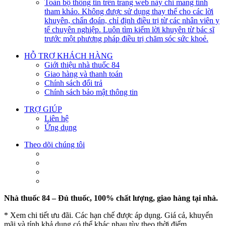
Toàn bộ thông tin trên trang web này chỉ mang tính
tham khảo. Không được sử dụng thay thế cho các lời
khuyên, chẩn đoán, chỉ định điều trị từ các nhân viên y
tế chuyên nghiệp. Luôn tìm kiếm lời khuyên từ bác sĩ
trước một phương pháp điều trị chăm sóc sức khoẻ.
HỖ TRỢ KHÁCH HÀNG
Giới thiệu nhà thuốc 84
Giao hàng và thanh toán
Chính sách đổi trả
Chính sách bảo mật thông tin
TRỢ GIÚP
Liên hệ
Ứng dụng
Theo dõi chúng tôi
Nhà thuốc 84 – Đủ thuốc, 100% chất lượng, giao hàng tại nhà.
* Xem chi tiết ưu đãi. Các hạn chế được áp dụng. Giá cả, khuyến
mãi và tính khả dụng có thể khác nhau tùy theo thời điểm