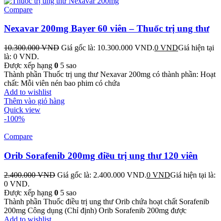
Compare
Nexavar 200mg Bayer 60 viên – Thuốc trị ung thư
10.300.000
VND
Giá gốc là: 10.300.000 VND.
0
VND
Giá hiện tại
là: 0 VND.
Được xếp hạng
0
5 sao
Thành phần Thuốc trị ung thư Nexavar 200mg có thành phần: Hoạt
chất: Mỗi viên nén bao phim có chứa
Add to wishlist
Thêm vào giỏ hàng
Quick view
-100%
Compare
Orib Sorafenib 200mg điều trị ung thư 120 viên
2.400.000
VND
Giá gốc là: 2.400.000 VND.
0
VND
Giá hiện tại là:
0 VND.
Được xếp hạng
0
5 sao
Thành phần Thuốc điều trị ung thư Orib chứa hoạt chất Sorafenib
200mg Công dụng (Chỉ định) Orib Sorafenib 200mg được
Add to wishlist