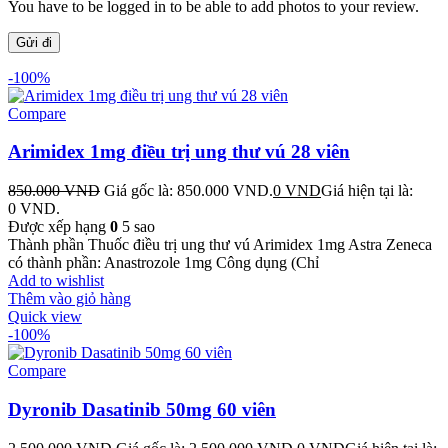
You have to be logged in to be able to add photos to your review.
-100%
Compare
Arimidex 1mg điều trị ung thư vú 28 viên
850.000
VND
Giá gốc là: 850.000 VND.
0
VND
Giá hiện tại là:
0 VND.
Được xếp hạng
0
5 sao
Thành phần Thuốc điều trị ung thư vú Arimidex 1mg Astra Zeneca
có thành phần: Anastrozole 1mg Công dụng (Chỉ
Add to wishlist
Thêm vào giỏ hàng
Quick view
-100%
Compare
Dyronib Dasatinib 50mg 60 viên