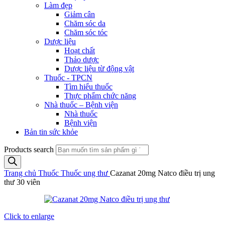
Làm đẹp
Giảm cân
Chăm sóc da
Chăm sóc tóc
Dược liệu
Hoạt chất
Thảo dược
Dược liệu từ động vật
Thuốc - TPCN
Tìm hiểu thuốc
Thực phẩm chức năng
Nhà thuốc – Bệnh viện
Nhà thuốc
Bệnh viện
Bản tin sức khỏe
Products search
Trang chủ
Thuốc
Thuốc ung thư
Cazanat 20mg Natco điều trị ung
thư 30 viên
Click to enlarge