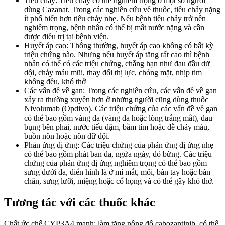
Tiêu chảy: Tiêu chảy có thể nghiêm trọng ở một số người
dùng Cazanat. Trong các nghiên cứu về thuốc, tiêu chảy nặng
ít phổ biến hơn tiêu chảy nhẹ. Nếu bệnh tiêu chảy trở nên
nghiêm trọng, bệnh nhân có thể bị mất nước nặng và cần
được điều trị tại bệnh viện.
Huyết áp cao: Thông thường, huyết áp cao không có bất kỳ
triệu chứng nào. Nhưng nếu huyết áp tăng rất cao thì bệnh
nhân có thể có các triệu chứng, chẳng hạn như đau đầu dữ
dội, chảy máu mũi, thay đổi thị lực, chóng mặt, nhịp tim
không đều, khó thở
Các vấn đề về gan: Trong các nghiên cứu, các vấn đề về gan
xảy ra thường xuyên hơn ở những người cũng dùng thuốc
Nivolumab (Opdivo). Các triệu chứng của các vấn đề về gan
có thể bao gồm vàng da (vàng da hoặc lòng trắng mắt), đau
bụng bên phải, nước tiểu đậm, bầm tím hoặc dễ chảy máu,
buồn nôn hoặc nôn dữ dội.
Phản ứng dị ứng: Các triệu chứng của phản ứng dị ứng nhẹ
có thể bao gồm phát ban da, ngứa ngáy, đỏ bừng. Các triệu
chứng của phản ứng dị ứng nghiêm trọng có thể bao gồm
sưng dưới da, điển hình là ở mí mắt, môi, bàn tay hoặc bàn
chân, sưng lưỡi, miệng hoặc cổ họng và có thể gây khó thở.
Tương tác với các thuốc khác
Chất ức chế CYP3A4 mạnh: làm tăng nồng độ cabozantinib, có thể