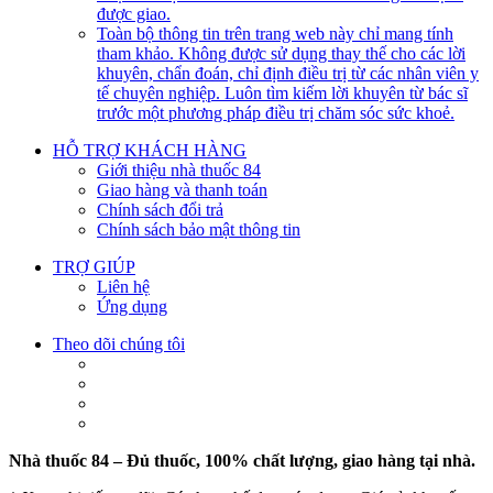
được giao.
Toàn bộ thông tin trên trang web này chỉ mang tính
tham khảo. Không được sử dụng thay thế cho các lời
khuyên, chẩn đoán, chỉ định điều trị từ các nhân viên y
tế chuyên nghiệp. Luôn tìm kiếm lời khuyên từ bác sĩ
trước một phương pháp điều trị chăm sóc sức khoẻ.
HỖ TRỢ KHÁCH HÀNG
Giới thiệu nhà thuốc 84
Giao hàng và thanh toán
Chính sách đổi trả
Chính sách bảo mật thông tin
TRỢ GIÚP
Liên hệ
Ứng dụng
Theo dõi chúng tôi
Nhà thuốc 84 – Đủ thuốc, 100% chất lượng, giao hàng tại nhà.