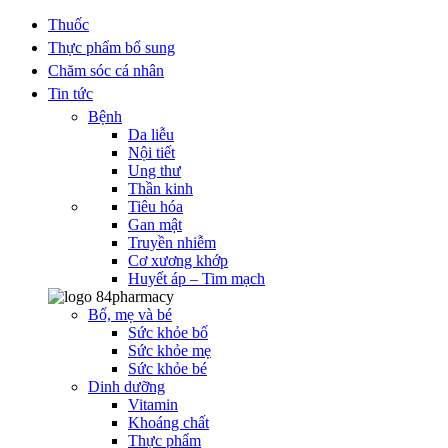
Thuốc
Thực phẩm bổ sung
Chăm sóc cá nhân
Tin tức
Bệnh
Da liễu
Nội tiết
Ung thư
Thần kinh
Tiêu hóa
Gan mật
Truyền nhiễm
Cơ xương khớp
Huyết áp – Tim mạch
Bố, mẹ và bé
Sức khỏe bố
Sức khỏe mẹ
Sức khỏe bé
Dinh dưỡng
Vitamin
Khoáng chất
Thực phẩm