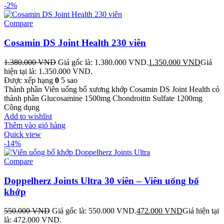
-2%
Compare
Cosamin DS Joint Health 230 viên
1.380.000
VND
Giá gốc là: 1.380.000 VND.
1.350.000
VND
Giá
hiện tại là: 1.350.000 VND.
Được xếp hạng
0
5 sao
Thành phần Viên uống bổ xương khớp Cosamin DS Joint Health có
thành phần Glucosamine 1500mg Chondroitin Sulfate 1200mg
Công dụng
Add to wishlist
Thêm vào giỏ hàng
Quick view
-14%
Compare
Doppelherz Joints Ultra 30 viên – Viên uống bổ
khớp
550.000
VND
Giá gốc là: 550.000 VND.
472.000
VND
Giá hiện tại
là: 472.000 VND.