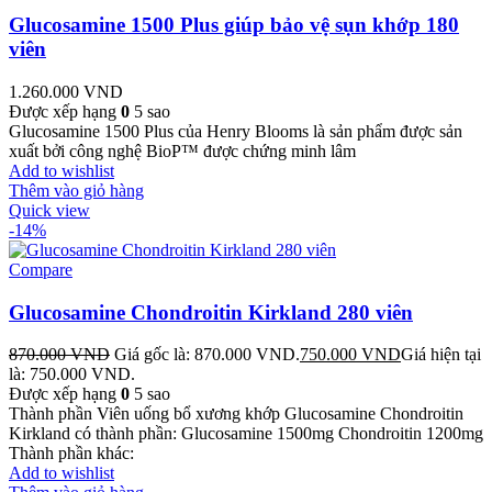
Glucosamine 1500 Plus giúp bảo vệ sụn khớp 180
viên
1.260.000
VND
Được xếp hạng
0
5 sao
Glucosamine 1500 Plus của Henry Blooms là sản phẩm được sản
xuất bởi công nghệ BioP™ được chứng minh lâm
Add to wishlist
Thêm vào giỏ hàng
Quick view
-14%
Compare
Glucosamine Chondroitin Kirkland 280 viên
870.000
VND
Giá gốc là: 870.000 VND.
750.000
VND
Giá hiện tại
là: 750.000 VND.
Được xếp hạng
0
5 sao
Thành phần Viên uống bổ xương khớp Glucosamine Chondroitin
Kirkland có thành phần: Glucosamine 1500mg Chondroitin 1200mg
Thành phần khác:
Add to wishlist