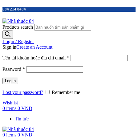
084 214 8484
Products search
Login / Register
Sign in
Create an Account
Tên tài khoản hoặc địa chỉ email
*
Password
*
Log in
Lost your password?
Remember me
Wishlist
0
items
0
VND
Tin tức
0
items
0
VND