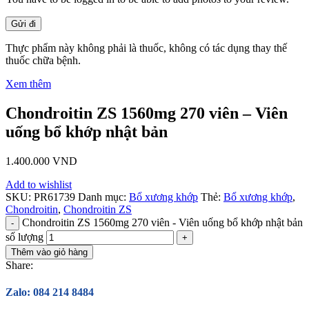
Thực phẩm này không phải là thuốc, không có tác dụng thay thế
thuốc chữa bệnh.
Xem thêm
Chondroitin ZS 1560mg 270 viên – Viên
uống bổ khớp nhật bản
1.400.000
VND
Add to wishlist
SKU:
PR61739
Danh mục:
Bổ xương khớp
Thẻ:
Bổ xương khớp
,
Chondroitin
,
Chondroitin ZS
Chondroitin ZS 1560mg 270 viên - Viên uống bổ khớp nhật bản
số lượng
Thêm vào giỏ hàng
Share:
Zalo: 084 214 8484