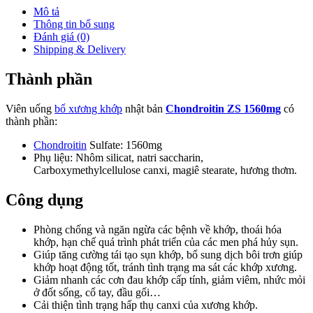
Mô tả
Thông tin bổ sung
Đánh giá (0)
Shipping & Delivery
Thành phần
Viên uống
bổ xương khớp
nhật bản
Chondroitin ZS 1560mg
có
thành phần:
Chondroitin
Sulfate: 1560mg
Phụ liệu: Nhôm silicat, natri saccharin,
Carboxymethylcellulose canxi, magiê stearate, hương thơm.
Công dụng
Phòng chống và ngăn ngừa các bệnh về khớp, thoái hóa
khớp, hạn chế quá trình phát triển của các men phá hủy sụn.
Giúp tăng cường tái tạo sụn khớp, bổ sung dịch bôi trơn giúp
khớp hoạt động tốt, tránh tình trạng ma sát các khớp xương.
Giảm nhanh các cơn đau khớp cấp tính, giảm viêm, nhức mỏi
ở đốt sống, cổ tay, đầu gối…
Cải thiện tình trạng hấp thụ canxi của xương khớp.