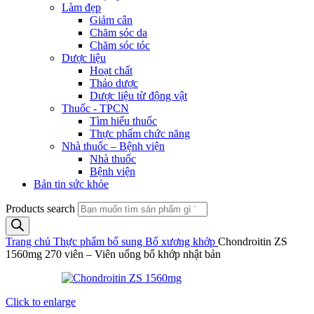
Làm đẹp
Giảm cân
Chăm sóc da
Chăm sóc tóc
Dược liệu
Hoạt chất
Thảo dược
Dược liệu từ động vật
Thuốc - TPCN
Tìm hiểu thuốc
Thực phẩm chức năng
Nhà thuốc – Bệnh viện
Nhà thuốc
Bệnh viện
Bản tin sức khỏe
Products search
Trang chủ
Thực phẩm bổ sung
Bổ xương khớp
Chondroitin ZS
1560mg 270 viên – Viên uống bổ khớp nhật bản
Click to enlarge