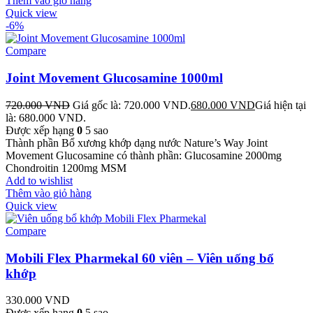
Thêm vào giỏ hàng
Quick view
-6%
Compare
Joint Movement Glucosamine 1000ml
720.000
VND
Giá gốc là: 720.000 VND.
680.000
VND
Giá hiện tại
là: 680.000 VND.
Được xếp hạng
0
5 sao
Thành phần Bổ xương khớp dạng nước Nature’s Way Joint
Movement Glucosamine có thành phần: Glucosamine 2000mg
Chondroitin 1200mg MSM
Add to wishlist
Thêm vào giỏ hàng
Quick view
Compare
Mobili Flex Pharmekal 60 viên – Viên uống bổ
khớp
330.000
VND
Được xếp hạng
0
5 sao