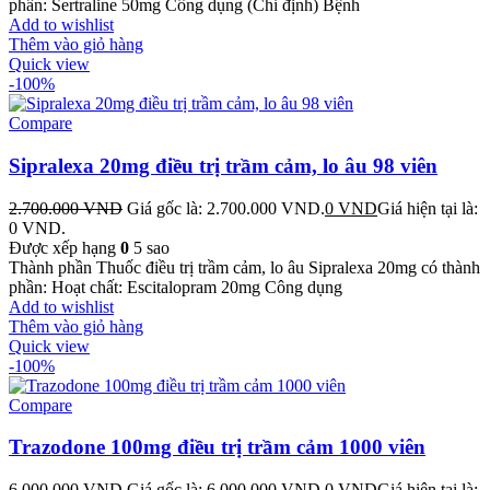
phần: Sertraline 50mg Công dụng (Chỉ định) Bệnh
Add to wishlist
Thêm vào giỏ hàng
Quick view
-100%
Compare
Sipralexa 20mg điều trị trầm cảm, lo âu 98 viên
2.700.000
VND
Giá gốc là: 2.700.000 VND.
0
VND
Giá hiện tại là:
0 VND.
Được xếp hạng
0
5 sao
Thành phần Thuốc điều trị trầm cảm, lo âu Sipralexa 20mg có thành
phần: Hoạt chất: Escitalopram 20mg Công dụng
Add to wishlist
Thêm vào giỏ hàng
Quick view
-100%
Compare
Trazodone 100mg điều trị trầm cảm 1000 viên
6.000.000
VND
Giá gốc là: 6.000.000 VND.
0
VND
Giá hiện tại là: