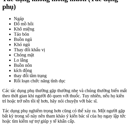
phụ)
Ngáp
Đổ mồ hôi
Khô miệng
Táo bón
Buồn ngủ
Khó ngủ
Thay đổi khẩu vị
Chóng mặt
Lo lắng
Buồn nôn
kích động
thay đổi tâm trạng
Rối loạn chức năng tình dục
Các tác dụng phụ thường gặp thường nhẹ và chúng thường biến mất
theo thời gian khi người đó quen với thuốc. Tuy nhiên, nếu họ kiên
trì hoặc trở nên tồi tệ hơn, hãy nói chuyện với bác sĩ.
Tác dụng phụ nghiêm trọng hơn cũng có thể xảy ra. Một người gặp
bất kỳ trong số này nên tham khảo ý kiến ​​bác sĩ của họ ngay lập tức
hoặc tìm kiếm sự trợ giúp y tế khẩn cấp.