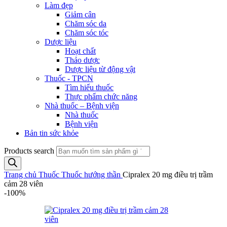
Làm đẹp
Giảm cân
Chăm sóc da
Chăm sóc tóc
Dược liệu
Hoạt chất
Thảo dược
Dược liệu từ động vật
Thuốc - TPCN
Tìm hiểu thuốc
Thực phẩm chức năng
Nhà thuốc – Bệnh viện
Nhà thuốc
Bệnh viện
Bản tin sức khỏe
Products search
Trang chủ
Thuốc
Thuốc hướng thần
Cipralex 20 mg điều trị trầm
cảm 28 viên
-100%