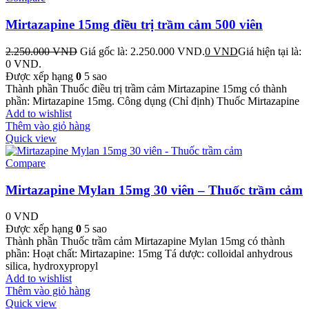
Mirtazapine 15mg điều trị trầm cảm 500 viên
2.250.000
VND
Giá gốc là: 2.250.000 VND.
0
VND
Giá hiện tại là:
0 VND.
Được xếp hạng
0
5 sao
Thành phần Thuốc điều trị trầm cảm Mirtazapine 15mg có thành
phần: Mirtazapine 15mg. Công dụng (Chỉ định) Thuốc Mirtazapine
Add to wishlist
Thêm vào giỏ hàng
Quick view
Compare
Mirtazapine Mylan 15mg 30 viên – Thuốc trầm cảm
0
VND
Được xếp hạng
0
5 sao
Thành phần Thuốc trầm cảm Mirtazapine Mylan 15mg có thành
phần: Hoạt chất: Mirtazapine: 15mg Tá dược: colloidal anhydrous
silica, hydroxypropyl
Add to wishlist
Thêm vào giỏ hàng
Quick view