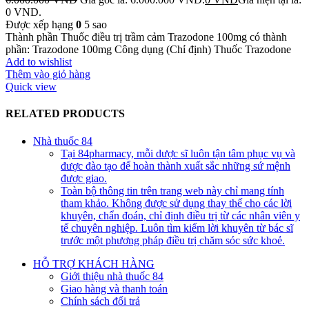
0 VND.
Được xếp hạng
0
5 sao
Thành phần Thuốc điều trị trầm cảm Trazodone 100mg có thành
phần: Trazodone 100mg Công dụng (Chỉ định) Thuốc Trazodone
Add to wishlist
Thêm vào giỏ hàng
Quick view
RELATED PRODUCTS
Nhà thuốc 84
Tại 84pharmacy, mỗi dược sĩ luôn tận tâm phục vụ và
được đào tạo để hoàn thành xuất sắc những sứ mệnh
được giao.
Toàn bộ thông tin trên trang web này chỉ mang tính
tham khảo. Không được sử dụng thay thế cho các lời
khuyên, chẩn đoán, chỉ định điều trị từ các nhân viên y
tế chuyên nghiệp. Luôn tìm kiếm lời khuyên từ bác sĩ
trước một phương pháp điều trị chăm sóc sức khoẻ.
HỖ TRỢ KHÁCH HÀNG
Giới thiệu nhà thuốc 84
Giao hàng và thanh toán
Chính sách đổi trả