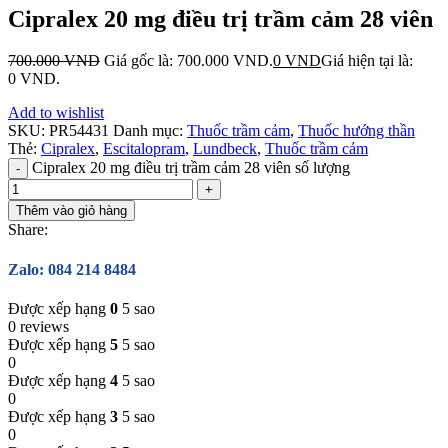
Cipralex 20 mg điều trị trầm cảm 28 viên
700.000
VND
Giá gốc là: 700.000 VND.
0
VND
Giá hiện tại là:
0 VND.
Add to wishlist
SKU:
PR54431
Danh mục:
Thuốc trầm cảm
,
Thuốc hướng thần
Thẻ:
Cipralex
,
Escitalopram
,
Lundbeck
,
Thuốc trầm cảm
Cipralex 20 mg điều trị trầm cảm 28 viên số lượng
Thêm vào giỏ hàng
Share:
Zalo: 084 214 8484
Được xếp hạng
0
5 sao
0 reviews
Được xếp hạng
5
5 sao
0
Được xếp hạng
4
5 sao
0
Được xếp hạng
3
5 sao
0