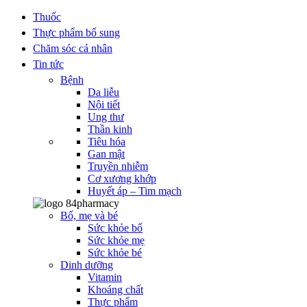
Thuốc
Thực phẩm bổ sung
Chăm sóc cá nhân
Tin tức
Bệnh
Da liễu
Nội tiết
Ung thư
Thần kinh
Tiêu hóa
Gan mật
Truyền nhiễm
Cơ xương khớp
Huyết áp – Tim mạch
Bố, mẹ và bé
Sức khỏe bố
Sức khỏe mẹ
Sức khỏe bé
Dinh dưỡng
Vitamin
Khoáng chất
Thực phẩm