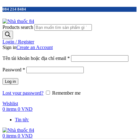
084 214 8484
Products search
Login / Register
Sign in
Create an Account
Tên tài khoản hoặc địa chỉ email
*
Password
*
Log in
Lost your password?
Remember me
Wishlist
0
items
0
VND
Tin tức
0
items
0
VND