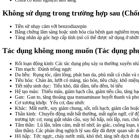
Không sử dụng trong trường hợp sau (Chốn
Tiền sử nhạy cảm với benzodiazepin
Bằng chứng lâm sàng hoặc sinh hóa của bệnh gan nghiêm trọn
Tăng nhãn áp góc hẹp cấp tính (nó có thể được sử dụng ở nhữn
Tác dụng không mong muốn (Tác dụng ph
Rối loạn động kinh: Các tác dụng phụ xảy ra thường xuyên nhấ
Tim mạch: Đánh trống ngực
Da liễu: Rụng tóc, rậm lông, phát ban da, phù mắt cá chân và 
Tiêu hóa: Chán ăn, lưỡi có màng, táo bón, tiêu chảy, khô miệ
Tiết niệu sinh dục: Tiểu khó, đái dầm, tiểu đêm, bí tiểu
Hệ tạo máu: Thiếu máu, giảm bạch cầu, giảm tiểu cầu, tăng bạc
Gan: Gan to, tăng thoáng qua transaminase huyết thanh và ph
Cơ xương khớp: Yếu cơ, đau nhức
Khác: Mất nước, suy giảm chung, sốt, nổi hạch, giảm cân hoặc
Thần kinh: Chuyển động mắt bất thường, mất ngôn ngữ, cử động 
trương lực cơ, rung giật nhãn cầu, suy hô hấp, nói lắp, run, ch
Tâm thần: Lú lẫn, trầm cảm, mất trí nhớ, ảo giác, cuồng loạn, 
tâm thần). Các phản ứng nghịch lý sau đây đã được quan sát: dễ
Hô hấp: Tức ngực, chảy nước mũi, khó thở, tăng tiết dịch ở đ