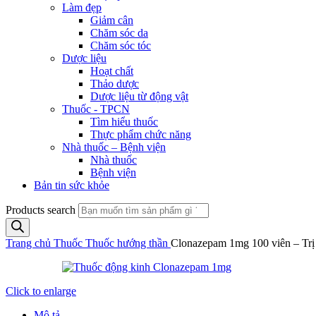
Làm đẹp
Giảm cân
Chăm sóc da
Chăm sóc tóc
Dược liệu
Hoạt chất
Thảo dược
Dược liệu từ động vật
Thuốc - TPCN
Tìm hiểu thuốc
Thực phẩm chức năng
Nhà thuốc – Bệnh viện
Nhà thuốc
Bệnh viện
Bản tin sức khỏe
Products search
Trang chủ
Thuốc
Thuốc hướng thần
Clonazepam 1mg 100 viên – Trị
Click to enlarge
Mô tả