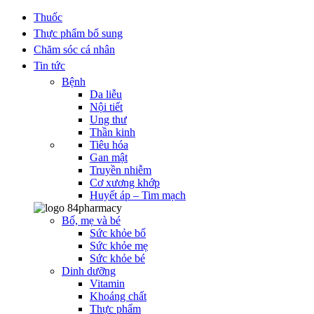
Thuốc
Thực phẩm bổ sung
Chăm sóc cá nhân
Tin tức
Bệnh
Da liễu
Nội tiết
Ung thư
Thần kinh
Tiêu hóa
Gan mật
Truyền nhiễm
Cơ xương khớp
Huyết áp – Tim mạch
Bố, mẹ và bé
Sức khỏe bố
Sức khỏe mẹ
Sức khỏe bé
Dinh dưỡng
Vitamin
Khoáng chất
Thực phẩm