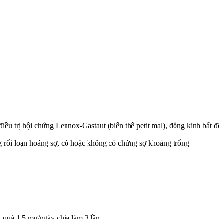
 điều trị hội chứng Lennox-Gastaut (biến thể petit mal), động kinh bất
g rối loạn hoảng sợ, có hoặc không có chứng sợ khoảng trống
t quá 1,5 mg/ngày chia làm 3 lần.