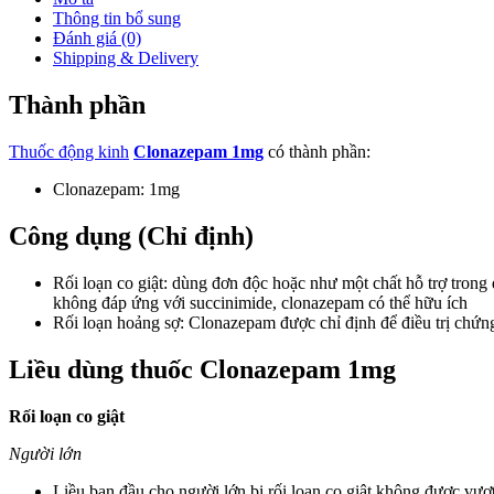
Thông tin bổ sung
Đánh giá (0)
Shipping & Delivery
Thành phần
Thuốc động kinh
Clonazepam 1mg
có thành phần:
Clonazepam: 1mg
Công dụng (Chỉ định)
Rối loạn co giật: dùng đơn độc hoặc như một chất hỗ trợ trong
không đáp ứng với succinimide, clonazepam có thể hữu ích
Rối loạn hoảng sợ: Clonazepam được chỉ định để điều trị chứn
Liều dùng thuốc Clonazepam 1mg
Rối loạn co giật
Người lớn
Liều ban đầu cho người lớn bị rối loạn co giật không được vượ