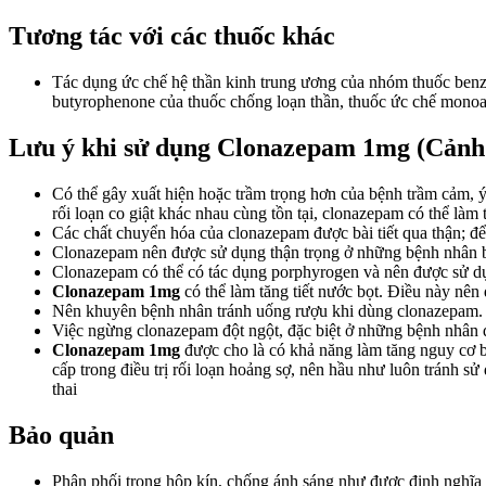
Tương tác với các thuốc khác
Tác dụng ức chế hệ thần kinh trung ương của nhóm thuốc benzod
butyrophenone của thuốc chống loạn thần, thuốc ức chế monoa
Lưu ý khi sử dụng Clonazepam 1mg (Cảnh 
Có thể gây xuất hiện hoặc trầm trọng hơn của bệnh trầm cảm, ý
rối loạn co giật khác nhau cùng tồn tại, clonazepam có thể làm 
Các chất chuyển hóa của clonazepam được bài tiết qua thận; để
Clonazepam nên được sử dụng thận trọng ở những bệnh nhân b
Clonazepam có thể có tác dụng porphyrogen và nên được sử d
Clonazepam 1mg
có thể làm tăng tiết nước bọt. Điều này nên
Nên khuyên bệnh nhân tránh uống rượu khi dùng clonazepam.
Việc ngừng clonazepam đột ngột, đặc biệt ở những bệnh nhân đan
Clonazepam 1mg
được cho là có khả năng làm tăng nguy cơ b
cấp trong điều trị rối loạn hoảng sợ, nên hầu như luôn tránh s
thai
Bảo quản
Phân phối trong hộp kín, chống ánh sáng như được định nghĩ