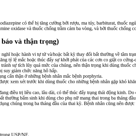
iazepine có thể bị tăng cường bởi rượu, ma túy, barbiturat, thuốc ngủ
mine oxidase và thuốc chống trầm cảm ba vòng, và bởi thuốc chống co 
báo và thận trọng)
 nghĩ hoặc hành vi tự tử và/hoặc bất kỳ thay đổi bất thường về tâm tr
tăng tỷ lệ mắc hoặc thúc đẩy sự khởi phát của các cơn co giật co cứng-c
 tránh sự tích lũy quá mức của chúng, nên thận trọng khi dùng thuốc 
ị suy giảm chức năng hô hấp.
ụng cẩn thận ở những bệnh nhân mắc bệnh porphyria.
 được xem xét trước khi dùng thuốc cho những bệnh nhân gặp khó khăn t
g điều trị liều cao, lâu dài, có thể thúc đẩy trạng thái động kinh. Do 
ất thường bẩm sinh khi dùng cho phụ nữ mang thai trong ba tháng đầu. 
ử dụng chúng trong ba tháng đầu của thai kỳ. Bệnh nhân cũng nên được 
a trong USP/NF.