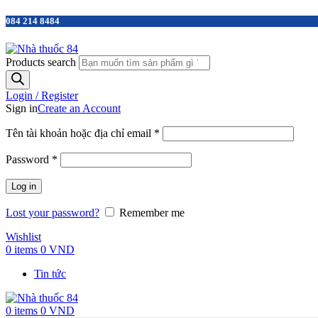
084 214 8484
Products search
Login / Register
Sign in
Create an Account
Tên tài khoản hoặc địa chỉ email
*
Password
*
Log in
Lost your password?
Remember me
Wishlist
0
items
0
VND
Tin tức
0
items
0
VND