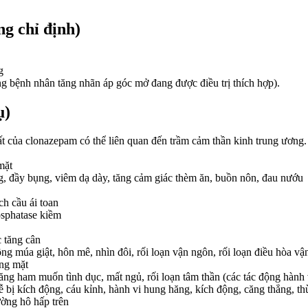
g chỉ định)
g
g bệnh nhân tăng nhãn áp góc mở đang được điều trị thích hợp).
ụ)
t của clonazepam có thể liên quan đến trầm cảm thần kinh trung ương.
mặt
ng, đầy bụng, viêm dạ dày, tăng cảm giác thèm ăn, buồn nôn, đau nướu
h cầu ái toan
osphatase kiềm
 tăng cân
múa giật, hôn mê, nhìn đôi, rối loạn vận ngôn, rối loạn điều hòa vận 
óng mặt
tăng ham muốn tình dục, mất ngủ, rối loạn tâm thần (các tác động hành
 bị kích động, cáu kỉnh, hành vi hung hăng, kích động, căng thẳng, th
ường hô hấp trên