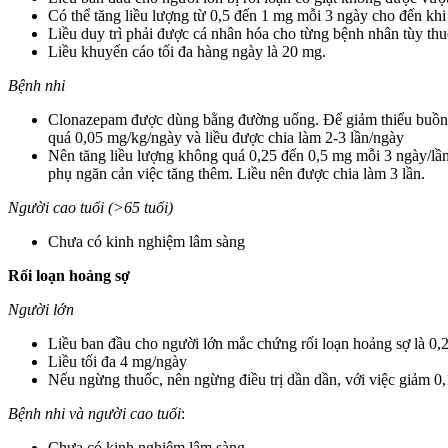
Có thể tăng liều lượng từ 0,5 đến 1 mg mỗi 3 ngày cho đến khi
Liều duy trì phải được cá nhân hóa cho từng bệnh nhân tùy th
Liều khuyến cáo tối đa hàng ngày là 20 mg.
Bệnh nhi
Clonazepam được dùng bằng đường uống. Để giảm thiểu buồn ngủ
quá 0,05 mg/kg/ngày và liều được chia làm 2-3 lần/ngày
Nên tăng liều lượng không quá 0,25 đến 0,5 mg mỗi 3 ngày/lần 
phụ ngăn cản việc tăng thêm. Liều nên được chia làm 3 lần.
Người cao tuổi (>65 tuổi)
Chưa có kinh nghiệm lâm sàng
Rối loạn hoảng sợ
Người lớn
Liều ban đầu cho người lớn mắc chứng rối loạn hoảng sợ là 0,2
Liều tối đa 4 mg/ngày
Nếu ngừng thuốc, nên ngừng điều trị dần dần, với việc giảm 0
Bệnh nhi và người cao tuổi
:
Chưa có kinh nghiệm lâm sàng