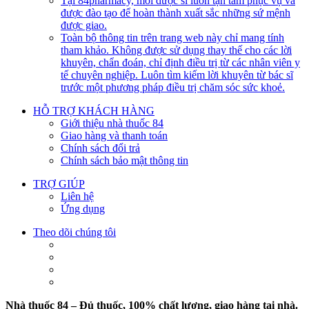
Tại 84pharmacy, mỗi dược sĩ luôn tận tâm phục vụ và
được đào tạo để hoàn thành xuất sắc những sứ mệnh
được giao.
Toàn bộ thông tin trên trang web này chỉ mang tính
tham khảo. Không được sử dụng thay thế cho các lời
khuyên, chẩn đoán, chỉ định điều trị từ các nhân viên y
tế chuyên nghiệp. Luôn tìm kiếm lời khuyên từ bác sĩ
trước một phương pháp điều trị chăm sóc sức khoẻ.
HỖ TRỢ KHÁCH HÀNG
Giới thiệu nhà thuốc 84
Giao hàng và thanh toán
Chính sách đổi trả
Chính sách bảo mật thông tin
TRỢ GIÚP
Liên hệ
Ứng dụng
Theo dõi chúng tôi
Nhà thuốc 84 – Đủ thuốc, 100% chất lượng, giao hàng tại nhà.