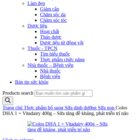
Làm đẹp
Giảm cân
Chăm sóc da
Chăm sóc tóc
Dược liệu
Hoạt chất
Thảo dược
Dược liệu từ động vật
Thuốc - TPCN
Tìm hiểu thuốc
Thực phẩm chức năng
Nhà thuốc – Bệnh viện
Nhà thuốc
Bệnh viện
Bản tin sức khỏe
Products search
Trang chủ
Thực phẩm bổ sung
Sữa dinh dưỡng
Sữa non
Colos
DHA 1 + Vitadairy 400g – Sữa tăng đề kháng, phát triển trí não