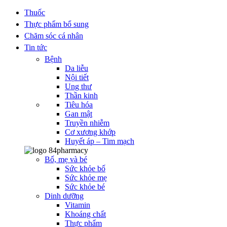
Thuốc
Thực phẩm bổ sung
Chăm sóc cá nhân
Tin tức
Bệnh
Da liễu
Nội tiết
Ung thư
Thần kinh
Tiêu hóa
Gan mật
Truyền nhiễm
Cơ xương khớp
Huyết áp – Tim mạch
Bố, mẹ và bé
Sức khỏe bố
Sức khỏe mẹ
Sức khỏe bé
Dinh dưỡng
Vitamin
Khoáng chất
Thực phẩm