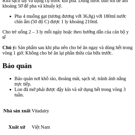
Rửa sạch tay và dụng cụ trước khi pha. Dùng nước đun sôi để ấm
khoảng 50̊ để pha và khuấy kỹ.
Pha 4 muỗng gạt (tương đương với 36,8g) với 180ml nước
chín ấm (50 độ C) được 1 ly khoảng 210ml.
Cho trẻ uống 2 – 3 ly mỗi ngày hoặc theo hướng dẫn của cán bộ y
tế
Chú ý:
Sản phẩm sau khi pha nên cho bé ăn ngay và dùng hết trong
vòng 1 giờ. Không cho bé ăn lại phần thừa của bữa trước.
Bảo quản
Bảo quản nơi khô ráo, thoáng mát, sạch sẽ, tránh ánh nắng
trực tiếp.
Lon đã mở phải được đậy kín và sử dụng hết trong vòng 3
tuần.
Nhà sản xuất
Vitadairy
Xuất xứ
Việt Nam