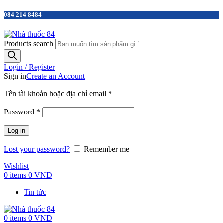
084 214 8484
Products search
Login / Register
Sign in
Create an Account
Tên tài khoản hoặc địa chỉ email
*
Password
*
Log in
Lost your password?
Remember me
Wishlist
0
items
0
VND
Tin tức
0
items
0
VND