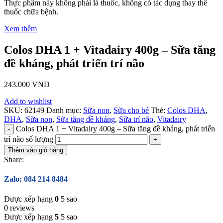
Thực phẩm này không phải là thuốc, không có tác dụng thay thế
thuốc chữa bệnh.
Xem thêm
Colos DHA 1 + Vitadairy 400g – Sữa tăng
đề kháng, phát triển trí não
243.000
VND
Add to wishlist
SKU:
62149
Danh mục:
Sữa non
,
Sữa cho bé
Thẻ:
Colos DHA
,
DHA
,
Sữa non
,
Sữa tăng đề kháng
,
Sữa trí não
,
Vitadairy
Colos DHA 1 + Vitadairy 400g – Sữa tăng đề kháng, phát triển
trí não số lượng
Thêm vào giỏ hàng
Share:
Zalo: 084 214 8484
Được xếp hạng
0
5 sao
0 reviews
Được xếp hạng
5
5 sao