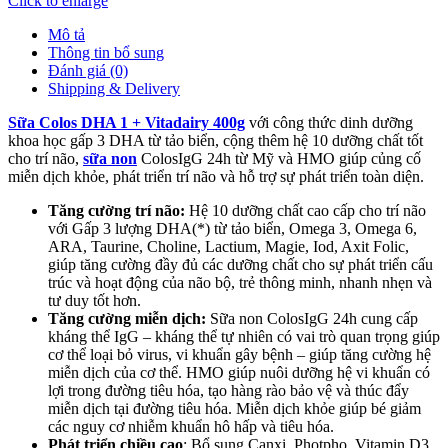
Click to enlarge
Mô tả
Thông tin bổ sung
Đánh giá (0)
Shipping & Delivery
Sữa Colos DHA 1 + Vitadairy 400g
với công thức dinh dưỡng
khoa học gấp 3 DHA từ tảo biển, cộng thêm hệ 10 dưỡng chất tốt
cho trí não,
sữa non
ColosIgG 24h từ Mỹ và HMO giúp củng cố
miễn dịch khỏe, phát triển trí não và hỗ trợ sự phát triển toàn diện.
Tăng cường trí não:
Hệ 10 dưỡng chất cao cấp cho trí não
với Gấp 3 lượng DHA(*) từ tảo biển, Omega 3, Omega 6,
ARA, Taurine, Choline, Lactium, Magie, Iod, Axit Folic,
giúp tăng cường đầy đủ các dưỡng chất cho sự phát triển cấu
trúc và hoạt động của não bộ, trẻ thông minh, nhanh nhẹn và
tư duy tốt hơn.
Tăng cường miễn dịch:
Sữa non ColosIgG 24h cung cấp
kháng thể IgG – kháng thể tự nhiên có vai trò quan trọng giúp
cơ thể loại bỏ virus, vi khuẩn gây bệnh – giúp tăng cường hệ
miễn dịch của cơ thể. HMO giúp nuôi dưỡng hệ vi khuẩn có
lợi trong đường tiêu hóa, tạo hàng rào bảo vệ và thúc đẩy
miễn dịch tại đường tiêu hóa. Miễn dịch khỏe giúp bé giảm
các nguy cơ nhiễm khuẩn hô hấp và tiêu hóa.
Phát triển chiều cao
: Bổ sung Canxi, Photpho, Vitamin D3