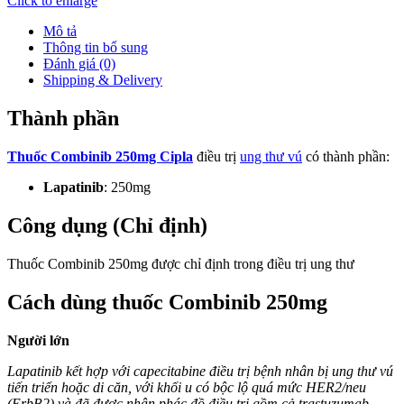
Click to enlarge
Mô tả
Thông tin bổ sung
Đánh giá (0)
Shipping & Delivery
Thành phần
Thuốc Combinib 250mg Cipla
điều trị
ung thư vú
có thành phần:
Lapatinib
: 250mg
Công dụng (Chỉ định)
Thuốc Combinib 250mg được chỉ định trong điều trị ung thư
Cách dùng thuốc Combinib 250mg
Người lớn
Lapatinib kết hợp với capecitabine điều trị bệnh nhân bị ung thư vú
tiến triển hoặc di căn, với khối u có bộc lộ quá mức HER2/neu
(ErbB2) và đã được nhận phác đồ điều trị gồm cả trastuzumab