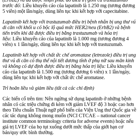
trước đó:
Liều khuyến cáo của lapatinib là 1.250 mg (tương đương
5 viên) một lần/ngày, dùng liên tục khi kết hợp với capecitabine.
Lapatinib kết hợp với trastuzumab điều trị bệnh nhân bị ung thư vú
di căn với khối u có bộc lộ quá mức HER2/neu (ErbB2) và bệnh
tiến triển khi đã được điều trị bằng trastuzumab và hóa trị
liệu:
Liều khuyến cáo của lapatinib là 1.000 mg (tương đương 4
viên) x 1 lần/ngày, dùng liên tục khi kết hợp với trastuzumab.
Lapatinib kết hợp với chất ức chế aromatase (letrozole) điều trị ung
thư vú di căn có thụ thể nội tiết dương tính ở phụ nữ sau mãn kinh
và không có dự định được điều trị bằng hóa trị liệu:
Liều khuyến
cáo của lapatinib là 1.500 mg (tương đương 6 viên) x 1 lần/ngày,
dùng liên tục khi kết hợp với chất ức chế aromatase.
Trì hoãn liều và giảm liều (tất cả các chỉ định)
Các biến cố trên tim: Nên ngừng sử dụng lapatinib ở những bệnh
nhân có các triệu chứng đi kèm với giảm LVEF độ 3 hoặc cao hơn
theo Tiêu chuẩn Thuật ngữ phổ biến của Viện Ung thư Quốc gia về
các tác dụng không mong muốn (NCI CTCAE – national cancer
institute common terminology criteria for adverse events) hoặc nếu
giá trị LVEF của họ tụt xuống dưới mức thấp của giới hạn cơ
bản/quy ước bình thường.