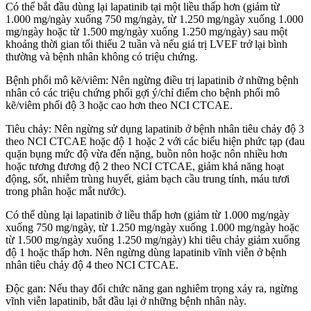
Có thể bắt đầu dùng lại lapatinib tại một liều thấp hơn (giảm từ
1.000 mg/ngày xuống 750 mg/ngày, từ 1.250 mg/ngày xuống 1.000
mg/ngày hoặc từ 1.500 mg/ngày xuống 1.250 mg/ngày) sau một
khoảng thời gian tối thiểu 2 tuần và nếu giá trị LVEF trở lại bình
thường và bệnh nhân không có triệu chứng.
Bệnh phổi mô kẽ/viêm: Nên ngừng điều trị lapatinib ở những bệnh
nhân có các triệu chứng phổi gợi ý/chỉ điểm cho bệnh phổi mô
kẽ/viêm phổi độ 3 hoặc cao hơn theo NCI CTCAE.
Tiêu chảy: Nên ngừng sử dụng lapatinib ở bệnh nhân tiêu chảy độ 3
theo NCI CTCAE hoặc độ 1 hoặc 2 với các biểu hiện phức tạp (đau
quặn bụng mức độ vừa đến nặng, buồn nôn hoặc nôn nhiều hơn
hoặc tương đương độ 2 theo NCI CTCAE, giảm khả năng hoạt
động, sốt, nhiễm trùng huyết, giảm bạch cầu trung tính, máu tươi
trong phân hoặc mắt nước).
Có thể dùng lại lapatinib ở liều thấp hơn (giảm từ 1.000 mg/ngày
xuống 750 mg/ngày, từ 1.250 mg/ngày xuống 1.000 mg/ngày hoặc
từ 1.500 mg/ngày xuống 1.250 mg/ngày) khi tiêu chảy giảm xuống
độ 1 hoặc thấp hơn. Nên ngừng dùng lapatinib vĩnh viễn ở bệnh
nhân tiêu chảy độ 4 theo NCI CTCAE.
Độc gan: Nếu thay đổi chức năng gan nghiêm trọng xảy ra, ngừng
vĩnh viễn lapatinib, bắt đầu lại ở những bệnh nhân này.