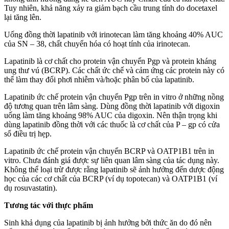
Tuy nhiên, khả năng xảy ra giảm bạch cầu trung tính do docetaxel
lại tăng lên.
Uống đồng thời lapatinib với irinotecan làm tăng khoảng 40% AUC
của SN – 38, chất chuyển hóa có hoạt tính của irinotecan.
Lapatinib là cơ chất cho protein vận chuyển Pgp và protein kháng
ung thư vú (BCRP). Các chất ức chế và cảm ứng các protein này có
thể làm thay đổi phơi nhiễm và/hoặc phân bố của lapatinib.
Lapatinib ức chế protein vận chuyển Pgp trên in vitro ở những nồng
độ tương quan trên lâm sàng. Dùng đồng thời lapatinib với digoxin
uống làm tăng khoảng 98% AUC của digoxin. Nên thận trọng khi
dùng lapatinib đồng thời với các thuốc là cơ chất của P – gp có cửa
sổ điều trị hẹp.
Lapatinib ức chế protein vận chuyển BCRP và OATP1B1 trên in
vitro. Chưa đánh giá được sự liên quan lâm sàng của tác dụng này.
Không thể loại trừ được rằng lapatinib sẽ ảnh hưởng đến dược động
học của các cơ chất của BCRP (ví dụ topotecan) và OATP1B1 (ví
dụ rosuvastatin).
Tương tác với thực phẩm
Sinh khả dụng của lapatinib bị ảnh hưởng bởi thức ăn do đó nên