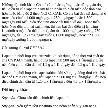
Những độc tính khác: Có thể cân nhắc ngừng hoặc dùng gián đoạn
liều điều trị của lapatinib khi bệnh nhân có biểu hiện độc tính cao
hơn hoặc bằng độ 2 theo NCI CTCAE. Có thể bắt đầu sử dụng lại ở
mức liều chuẩn 1.000 mg/ngay, 1.250 mg/ngày, hoặc 1.500
mg/ngày khí biểu hiện độc tính được cải thiện về độ 1 hoặc thấp
hơn. Nếu độc tính tái xuất hiện, thì nên bắt đầu điều trị lại bằng
lapatinib ở một liều thấp hơn (giảm từ 1.000 mg/ngày xuống 750
mg/ngày, từ 1.250 mg/ngày xuống 1.000 mg/ngày hoặc từ 1.500
mg/ngày xuống 1.250 mg/ngày).
Các tương tác với CYP3A4
Lapatinib phối hợp với letrozole: khi sử dụng đồng thời với chất ức
chế CYP3A4 mạnh, liều dùng lapatinib 500 mg x 1 lần/ngày. Liều
nên điều chỉnh dần dần từ 1,5 g x 1 lần/ngày đến 5,5 g x 1 lần/ngày.
Lapatinib phối hợp với capecitabine: khi sử dụng đồng thời với chất
ức chế CYP3A4 mạnh, liều lapatinib 500 mg x 1 lần/ngày. Liều nên
điều chỉnh dần dần từ 1,25 g x 1 lần/ngày đến 4,5 g x 1 lần/ngày.
Đối tượng khác
Suy thận:
Chưa cần điều chỉnh liều lapatinib.
Suy gan:
Nên giảm liều lapatinib cho bệnh nhân suy gan nặng