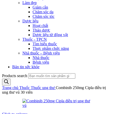
Làm đẹp
Giảm cân
Chăm sóc da
Chăm sóc tóc
Dược liệu
Hoạt chất
Thảo dược
Dược liệu từ động vật
Thuốc - TPCN
Tìm hiểu thuốc
Thực phẩm chức năng
Nhà thuốc – Bệnh viện
Nhà thuốc
Bệnh viện
Bản tin sức khỏe
Products search
Trang chủ
Thuốc
Thuốc ung thư
Combinib 250mg Cipla điều trị
ung thư vú 30 viên