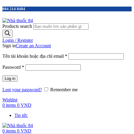
084 214 8484
Products search
Login / Register
Sign in
Create an Account
Tên tài khoản hoặc địa chỉ email
*
Password
*
Log in
Lost your password?
Remember me
Wishlist
0
items
0
VND
Tin tức
0
items
0
VND