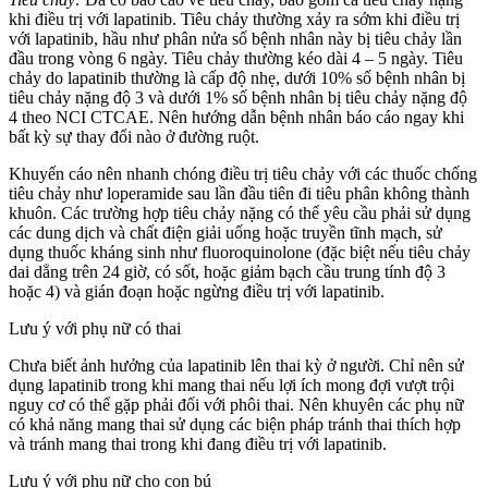
khi điều trị với lapatinib. Tiêu chảy thường xảy ra sớm khi điều trị
với lapatinib, hầu như phân nửa số bệnh nhân này bị tiêu chảy lần
đầu trong vòng 6 ngày. Tiêu chảy thường kéo dài 4 – 5 ngày. Tiêu
chảy do lapatinib thường là cấp độ nhẹ, dưới 10% số bệnh nhân bị
tiêu chảy nặng độ 3 và dưới 1% số bệnh nhân bị tiêu chảy nặng độ
4 theo NCI CTCAE. Nên hướng dẫn bệnh nhân báo cáo ngay khi
bất kỳ sự thay đổi nào ở đường ruột.
Khuyến cáo nên nhanh chóng điều trị tiêu chảy với các thuốc chống
tiêu chảy như loperamide sau lần đầu tiên đi tiêu phân không thành
khuôn. Các trường hợp tiêu chảy nặng có thể yêu cầu phải sử dụng
các dung dịch và chất điện giải uống hoặc truyền tĩnh mạch, sử
dụng thuốc kháng sinh như fluoroquinolone (đặc biệt nếu tiêu chảy
dai dẳng trên 24 giờ, có sốt, hoặc giảm bạch cầu trung tính độ 3
hoặc 4) và gián đoạn hoặc ngừng điều trị với lapatinib.
Lưu ý với phụ nữ có thai
Chưa biết ảnh hưởng của lapatinib lên thai kỳ ở người. Chỉ nên sử
dụng lapatinib trong khi mang thai nếu lợi ích mong đợi vượt trội
nguy cơ có thể gặp phải đối với phôi thai. Nên khuyên các phụ nữ
có khả năng mang thai sử dụng các biện pháp tránh thai thích hợp
và tránh mang thai trong khi đang điều trị với lapatinib.
Lưu ý với phụ nữ cho con bú