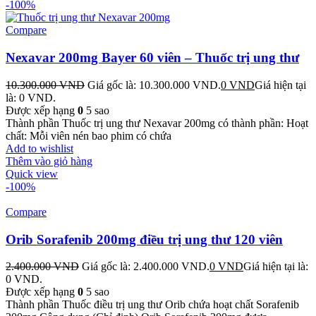
-100%
Compare
Nexavar 200mg Bayer 60 viên – Thuốc trị ung thư
10.300.000
VND
Giá gốc là: 10.300.000 VND.
0
VND
Giá hiện tại
là: 0 VND.
Được xếp hạng
0
5 sao
Thành phần Thuốc trị ung thư Nexavar 200mg có thành phần: Hoạt
chất: Mỗi viên nén bao phim có chứa
Add to wishlist
Thêm vào giỏ hàng
Quick view
-100%
Compare
Orib Sorafenib 200mg điều trị ung thư 120 viên
2.400.000
VND
Giá gốc là: 2.400.000 VND.
0
VND
Giá hiện tại là:
0 VND.
Được xếp hạng
0
5 sao
Thành phần Thuốc điều trị ung thư Orib chứa hoạt chất Sorafenib