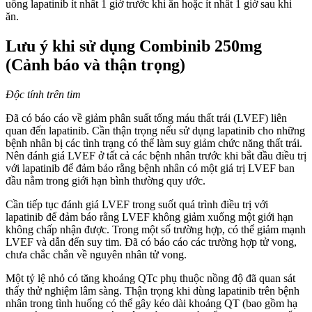
uống lapatinib ít nhất 1 giờ trước khi ăn hoặc ít nhất 1 giờ sau khi
ăn.
Lưu ý khi sử dụng Combinib 250mg
(Cảnh báo và thận trọng)
Độc tính trên tim
Đã có báo cáo về giảm phân suất tống máu thất trái (LVEF) liên
quan đến lapatinib. Cần thận trọng nếu sử dụng lapatinib cho những
bệnh nhân bị các tình trạng có thể làm suy giảm chức năng thất trái.
Nên đánh giá LVEF ở tất cả các bệnh nhân trước khi bắt đầu điều trị
với lapatinib để đảm bảo rằng bệnh nhân có một giá trị LVEF ban
đầu nằm trong giới hạn bình thường quy ước.
Cần tiếp tục đánh giá LVEF trong suốt quá trình điều trị với
lapatinib để đảm báo rằng LVEF không giảm xuống một giới hạn
không chấp nhận được. Trong một số trường hợp, có thể giảm mạnh
LVEF và dẫn đến suy tim. Đã có báo cáo các trường hợp tử vong,
chưa chắc chắn về nguyên nhân tử vong.
Một tỷ lệ nhỏ có tăng khoảng QTc phụ thuộc nồng độ đã quan sát
thấy thử nghiệm lâm sàng. Thận trọng khi dùng lapatinib trên bệnh
nhân trong tình huống có thể gây kéo dài khoảng QT (bao gồm hạ