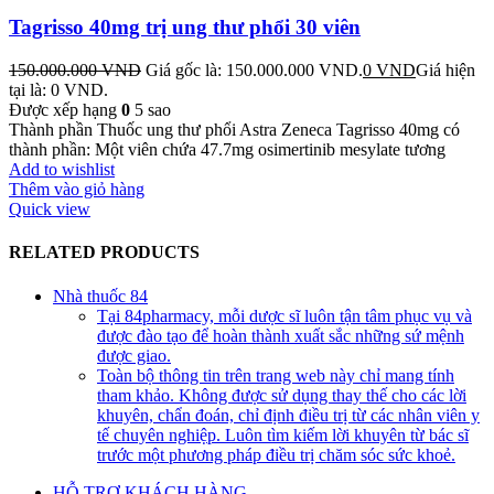
Tagrisso 40mg trị ung thư phổi 30 viên
150.000.000
VND
Giá gốc là: 150.000.000 VND.
0
VND
Giá hiện
tại là: 0 VND.
Được xếp hạng
0
5 sao
Thành phần Thuốc ung thư phổi Astra Zeneca Tagrisso 40mg có
thành phần: Một viên chứa 47.7mg osimertinib mesylate tương
Add to wishlist
Thêm vào giỏ hàng
Quick view
RELATED PRODUCTS
Nhà thuốc 84
Tại 84pharmacy, mỗi dược sĩ luôn tận tâm phục vụ và
được đào tạo để hoàn thành xuất sắc những sứ mệnh
được giao.
Toàn bộ thông tin trên trang web này chỉ mang tính
tham khảo. Không được sử dụng thay thế cho các lời
khuyên, chẩn đoán, chỉ định điều trị từ các nhân viên y
tế chuyên nghiệp. Luôn tìm kiếm lời khuyên từ bác sĩ
trước một phương pháp điều trị chăm sóc sức khoẻ.
HỖ TRỢ KHÁCH HÀNG