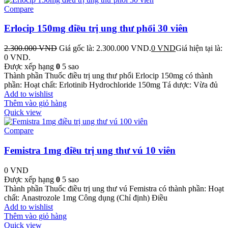
Compare
Erlocip 150mg điều trị ung thư phổi 30 viên
2.300.000
VND
Giá gốc là: 2.300.000 VND.
0
VND
Giá hiện tại là:
0 VND.
Được xếp hạng
0
5 sao
Thành phần Thuốc điều trị ung thư phổi Erlocip 150mg có thành
phần: Hoạt chất: Erlotinib Hydrochloride 150mg Tá dược: Vừa đủ
Add to wishlist
Thêm vào giỏ hàng
Quick view
Compare
Femistra 1mg điều trị ung thư vú 10 viên
0
VND
Được xếp hạng
0
5 sao
Thành phần Thuốc điều trị ung thư vú Femistra có thành phần: Hoạt
chất: Anastrozole 1mg Công dụng (Chỉ định) Điều
Add to wishlist
Thêm vào giỏ hàng
Quick view