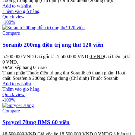
200mg Công dụng (Chỉ định) Orib Sorafenib 200mg được
Add to wishlist
Thêm vào giỏ hàng
Quick view
-100%
Compare
Soranib 200mg điều trị ung thư 120 viên
5.500.000
VND
Giá gốc là: 5.500.000 VND.
0
VND
Giá hiện tại là:
0 VND.
Được xếp hạng
0
5 sao
Thành phần Thuốc điều trị ung thư Soranib có thành phần: Hoạt
chất: Sorafenib 200mg Công dụng (Chỉ định) Thuốc Soranib
Add to wishlist
Thêm vào giỏ hàng
Quick view
-100%
Compare
Sprycel 70mg BMS 60 viên
18.500.000
VND
Giá gốc là: 18.500.000 VND.
0
VND
Giá hiện tại