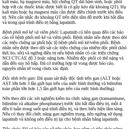
kali máu, hạ magnesi máu, hội chứng QT dài bẩm sinh, hoặc phối
hợp với các thuốc khác được biết là có gây kéo dài khoảng QT). Hạ
kali máu hoặc hạ magnesi máu cần được điều chỉnh trước khi điều
trị. Nên cân nhắc đo khoảng QT trên điện tâm đồ trước khi bắt đầu
và trong quá trình điều trị bằng lapatinib.
Bệnh phổi mô kẽ và viêm phổi:
Lapatinib có liên quan đến các báo
cáo về bệnh phổi mô kẽ và viêm phổi. Bệnh nhân nên được theo dõi
các triệu chứng tại phổi bộc lộ bệnh phổi mô kẽ/viêm phổi. Bệnh
nhân nên được theo dõi sát các triệu chứng của nhiễm độc phổi (khó
thở, ho, sốt) và ngừng điều trị nếu bệnh nhân có các triệu chứng
NCI CTCAE độ 3 hoặc nặng hơn. Nhiễm độc phổi có thể nặng và
dẫn đến suy hô hấp. Đã có trường hợp tử vong được báo cáo,
nguyên nhân tử vong chưa xác định.
Độc tính trên gan:
Đã quan sát thấy độc tính trên gan (ALT hoặc
AST lớn hơn 3 lần giới hạn trên của mức bình thường và bilirubin
toàn phần lớn hơn 1,5 lần giới hạn trên của mức bình thường).
Nên theo dõi các xét nghiệm kiểm tra chức năng gan (transaminase,
bilirubin và alkaline phosphatase) trước khi bắt đầu điều trị, mỗi 4
đến 6 tuần trong suốt quá trình điều trị, và theo biểu hiện lâm sàng.
Nếu có thay đổi chức năng gan nghiêm trọng, nên ngừng sử dụng
lapatinib và không nên điều trị lại cho bệnh nhân bằng lapatinib.
Tiêu chảy:
Đã có báo cáo về tiêu chảy, bao gồm cả tiêu chảy nặng