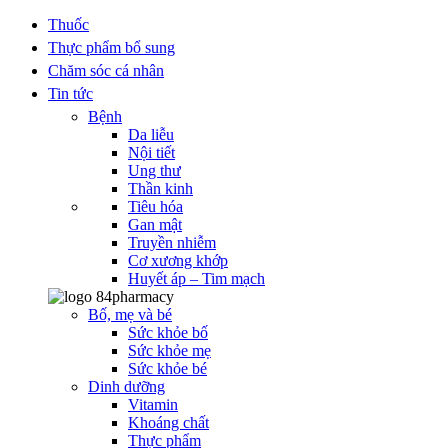
Thuốc
Thực phẩm bổ sung
Chăm sóc cá nhân
Tin tức
Bệnh
Da liễu
Nội tiết
Ung thư
Thần kinh
Tiêu hóa
Gan mật
Truyền nhiễm
Cơ xương khớp
Huyết áp – Tim mạch
Bố, mẹ và bé
Sức khỏe bố
Sức khỏe mẹ
Sức khỏe bé
Dinh dưỡng
Vitamin
Khoáng chất
Thực phẩm