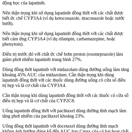
động học của lapatinib.
Nên thận trọng khi sử dụng lapatinib đồng thời với các chất được
biết ức chế CYP3A4 (ví dụ ketoconazole, itraconazole hoặc nước
bưởi).
Nên thận trọng khi sử dụng lapatinib đồng thời với các chất được
biết cảm ứng CYP3A4 (ví dụ rifampin, carbamazepine, hoặc
phenytoin).
Điều trị trước đó với chất ức chế bơm proton (esomeprazole) làm
giảm phơi nhiễm lapatinib trung bình 27%.
Dùng đồng thời lapatinib với midazolam dùng đường uống làm tăng
khoảng 45% AUC của midazolam. Cần thận trọng khi dùng
lapatinib đồng thời với các thuốc dùng đường uống có cửa sổ điều
trị hẹp và là cơ chất của CYP3A4.
Cần thận trọng khi dùng lapatinib đồng thời với các thuốc có cửa sổ
điều trị hẹp và là cơ chất của CYP2C8.
Uống lapatinib đồng thời với paclitaxel dùng đường tĩnh mạch làm
tăng phơi nhiễm của paclitaxel khoảng 23%.
Uống đồng thời lapatinib với docetaxel dùng đường tĩnh mạch
không ảnh hưởng đáng kể đến AUC hay Cmax của cả hai hoạt chất.