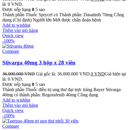
là: 0 VND.
Được xếp hạng
0
5 sao
Thành phần Thuốc Sprycel có Thành phần: Dasatinib 70mg Công
dụng (Chỉ định) Người lớn Mới được chẩn đoán bệnh
Add to wishlist
Thêm vào giỏ hàng
Quick view
-100%
Compare
Stivarga 40mg 3 hộp x 28 viên
36.000.000
VND
Giá gốc là: 36.000.000 VND.
0
VND
Giá hiện tại
là: 0 VND.
Được xếp hạng
0
5 sao
Thành phần Thuốc điều trị ung thư đại trực tràng Bayer Stivarga
40mg có thành phần: Regorafenib 40mg Công dụng
Add to wishlist
Thêm vào giỏ hàng
Quick view
-100%
Compare