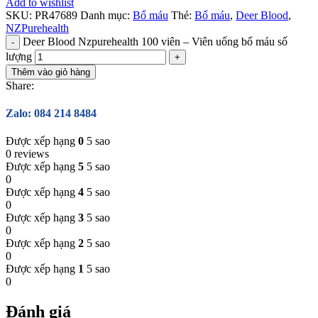
Add to wishlist
SKU:
PR47689
Danh mục:
Bổ máu
Thẻ:
Bổ máu
,
Deer Blood
,
NZPurehealth
Deer Blood Nzpurehealth 100 viên – Viên uống bổ máu số
lượng
Thêm vào giỏ hàng
Share:
Zalo: 084 214 8484
Được xếp hạng
0
5 sao
0 reviews
Được xếp hạng
5
5 sao
0
Được xếp hạng
4
5 sao
0
Được xếp hạng
3
5 sao
0
Được xếp hạng
2
5 sao
0
Được xếp hạng
1
5 sao
0
Đánh giá