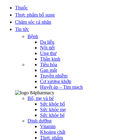
Thuốc
Thực phẩm bổ sung
Chăm sóc cá nhân
Tin tức
Bệnh
Da liễu
Nội tiết
Ung thư
Thần kinh
Tiêu hóa
Gan mật
Truyền nhiễm
Cơ xương khớp
Huyết áp – Tim mạch
Bố, mẹ và bé
Sức khỏe bố
Sức khỏe mẹ
Sức khỏe bé
Dinh dưỡng
Vitamin
Khoáng chất
Thực phẩm