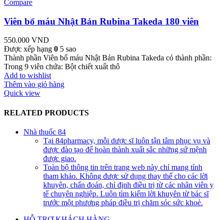
Compare
Viên bổ máu Nhật Bản Rubina Takeda 180 viên
550.000
VND
Được xếp hạng
0
5 sao
Thành phần Viên bổ máu Nhật Bản Rubina Takeda có thành phần:
Trong 9 viên chứa: Bột chiết xuất thô
Add to wishlist
Thêm vào giỏ hàng
Quick view
RELATED PRODUCTS
Nhà thuốc 84
Tại 84pharmacy, mỗi dược sĩ luôn tận tâm phục vụ và
được đào tạo để hoàn thành xuất sắc những sứ mệnh
được giao.
Toàn bộ thông tin trên trang web này chỉ mang tính
tham khảo. Không được sử dụng thay thế cho các lời
khuyên, chẩn đoán, chỉ định điều trị từ các nhân viên y
tế chuyên nghiệp. Luôn tìm kiếm lời khuyên từ bác sĩ
trước một phương pháp điều trị chăm sóc sức khoẻ.
HỖ TRỢ KHÁCH HÀNG