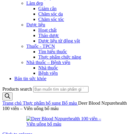
Làm đẹp
Giảm cân
Chăm sóc da
Chăm sóc tóc
Dược liệu
Hoạt chất
Thảo dược
Dược liệu từ động vật
Thuốc - TPCN
Tìm hiểu thuốc
Thực phẩm chức năng
Nhà thuốc – Bệnh viện
Nhà thuốc
Bệnh viện
Bản tin sức khỏe
Products search
Trang chủ
Thực phẩm bổ sung
Bổ máu
Deer Blood Nzpurehealth
100 viên – Viên uống bổ máu