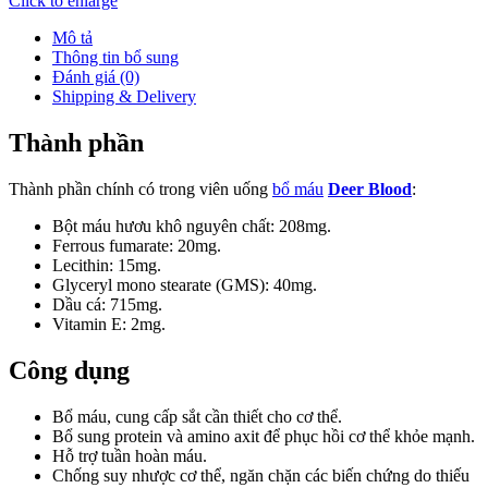
Click to enlarge
Mô tả
Thông tin bổ sung
Đánh giá (0)
Shipping & Delivery
Thành phần
Thành phần chính có trong viên uống
bổ máu
Deer Blood
:
Bột máu hươu khô nguyên chất: 208mg.
Ferrous fumarate: 20mg.
Lecithin: 15mg.
Glyceryl mono stearate (GMS): 40mg.
Dầu cá: 715mg.
Vitamin E: 2mg.
Công dụng
Bổ máu, cung cấp sắt cần thiết cho cơ thể.
Bổ sung protein và amino axit để phục hồi cơ thể khỏe mạnh.
Hỗ trợ tuần hoàn máu.
Chống suy nhược cơ thể, ngăn chặn các biến chứng do thiếu