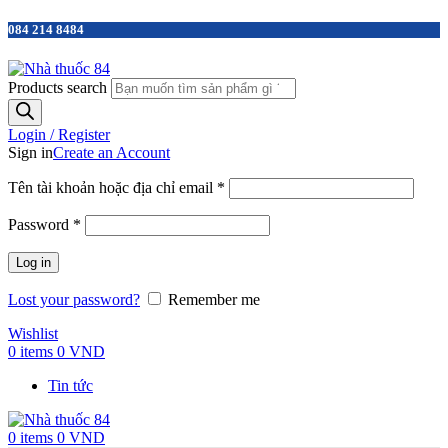
084 214 8484
Products search
Login / Register
Sign in
Create an Account
Tên tài khoản hoặc địa chỉ email
*
Password
*
Log in
Lost your password?
Remember me
Wishlist
0
items
0
VND
Tin tức
0
items
0
VND