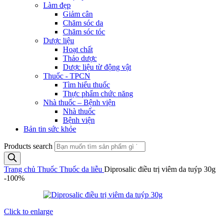
Làm đẹp
Giảm cân
Chăm sóc da
Chăm sóc tóc
Dược liệu
Hoạt chất
Thảo dược
Dược liệu từ động vật
Thuốc - TPCN
Tìm hiểu thuốc
Thực phẩm chức năng
Nhà thuốc – Bệnh viện
Nhà thuốc
Bệnh viện
Bản tin sức khỏe
Products search
Trang chủ
Thuốc
Thuốc da liễu
Diprosalic điều trị viêm da tuýp 30g
-100%
Click to enlarge