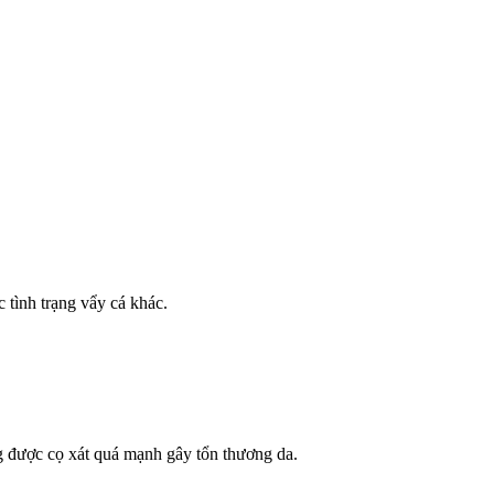
 tình trạng vẩy cá khác.
g được cọ xát quá mạnh gây tổn thương da.