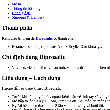
Mô tả
Thông tin bổ sung
Đánh giá (0)
Shipping & Delivery
Thành phần
Kem điều trị viêm da
Diprosalic
có thành phần:
Bétaméthasone dipropionate, Axit Salicylic, Dầu khoáng…
Chỉ định dùng
Diprosalic
Vẩy nến, viêm da dị ứng mạn tính, viêm da thần kinh, lichen ph
Liều dùng – Cách dùng
Hướng dẫn sử dụng
thuốc Diprosalic
:
Trước khi sử dụng thuốc, người bệnh cần vệ sinh tay và vùng d
Mở nắp thuốc và lấy 1 lượng kem vừa đủ. Bôi một lớp mỏng thu
Người bệnh nên thoa thuốc 2 lần vào buổi sáng và buổi tối.
Lưu ý, ở một số bệnh nhân có thể đạt được điều trị duy trì thích