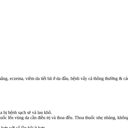
ẳng, eczema, viêm da tiết bã ở da đầu, bệnh vẩy cá thông thường & các
a bị bệnh sạch sẽ và lau khô.
ốc lên vùng da cần điều trị và thoa đều. Thoa thuốc nhẹ nhàng, khôn
 hợp với số lần bôi ít hơn.