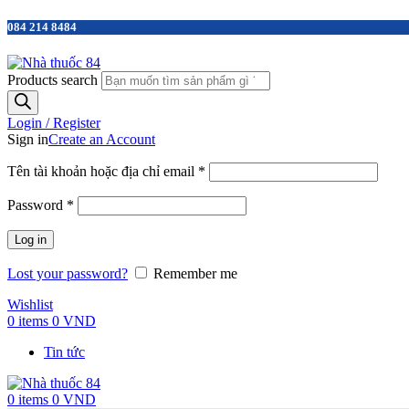
084 214 8484
Products search
Login / Register
Sign in
Create an Account
Tên tài khoản hoặc địa chỉ email
*
Password
*
Log in
Lost your password?
Remember me
Wishlist
0
items
0
VND
Tin tức
0
items
0
VND