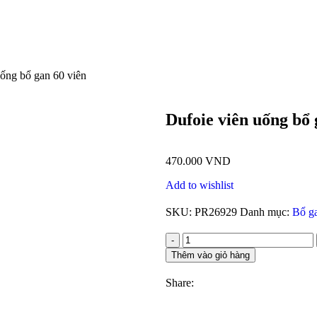
uống bổ gan 60 viên
Dufoie viên uống bổ 
470.000
VND
Add to wishlist
SKU:
PR26929
Danh mục:
Bổ g
Thêm vào giỏ hàng
Share: