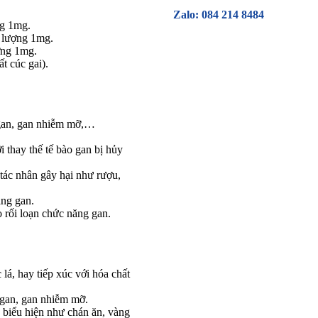
Zalo: 084 214 8484
ng 1mg.
 lượng 1mg.
ợng 1mg.
t cúc gai).
m gan, gan nhiễm mỡ,…
i thay thế tế bào gan bị hủy
 tác nhân gây hại như rượu,
ng gan.
 rối loạn chức năng gan.
lá, hay tiếp xúc với hóa chất
 gan, gan nhiễm mỡ.
 biểu hiện như chán ăn, vàng