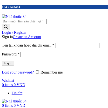
084 214 8484
Login / Register
Sign in
Create an Account
Tên tài khoản hoặc địa chỉ email
*
Password
*
Log in
Lost your password?
Remember me
Wishlist
0
items
0
VND
Tin tức
0
items
0
VND