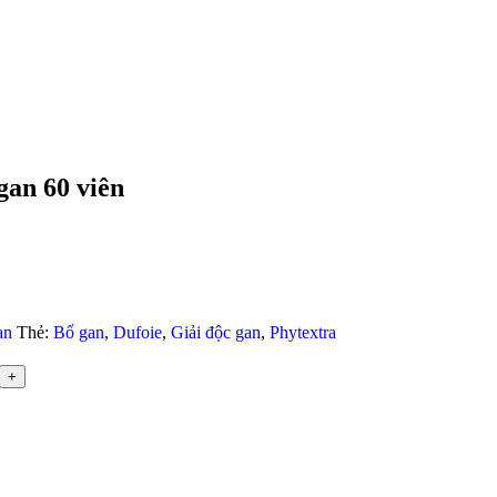
gan 60 viên
an
Thẻ:
Bổ gan
,
Dufoie
,
Giải độc gan
,
Phytextra