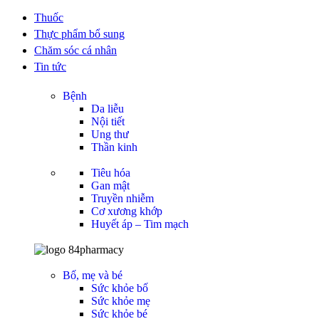
Thuốc
Thực phẩm bổ sung
Chăm sóc cá nhân
Tin tức
Bệnh
Da liễu
Nội tiết
Ung thư
Thần kinh
Tiêu hóa
Gan mật
Truyền nhiễm
Cơ xương khớp
Huyết áp – Tim mạch
Bố, mẹ và bé
Sức khỏe bố
Sức khỏe mẹ
Sức khỏe bé