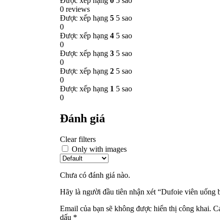
Được xếp hạng
0
5 sao
0 reviews
Được xếp hạng
5
5 sao
0
Được xếp hạng
4
5 sao
0
Được xếp hạng
3
5 sao
0
Được xếp hạng
2
5 sao
0
Được xếp hạng
1
5 sao
0
Đánh giá
Clear filters
Only with images
Chưa có đánh giá nào.
Hãy là người đầu tiên nhận xét “Dufoie viên uống 
Email của bạn sẽ không được hiển thị công khai.
Cá
dấu
*