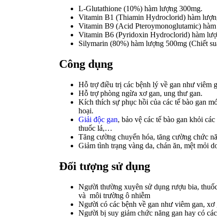
L-Glutathione (10%) hàm lượng 300mg.
Vitamin B1 (Thiamin Hydroclorid) hàm lượ
Vitamin B9 (Acid Pteroymonoglutamic) hàm
Vitamin B6 (Pyridoxin Hydroclorid) hàm lư
Silymarin (80%) hàm lượng 500mg (Chiết suấ
Công dụng
Hỗ trợ điều trị các bệnh lý về gan như viê
Hỗ trợ phòng ngừa xơ gan, ung thư gan.
Kích thích sự phục hồi của các tế bào gan mớ
hoại.
Giải độc gan
, bảo vệ các tế bào gan khỏi các
thuốc lá,…
Tăng cường chuyển hóa, tăng cường chức nă
Giảm tình trạng vàng da, chán ăn, mệt mỏi do
Đối tượng sử dụng
Người thường xuyên sử dụng rượu bia, thuốc 
và môi trường ô nhiễm
Người có các bệnh về gan như viêm gan, xơ
Người bị suy giảm chức năng gan hay có các