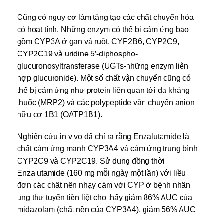
Cũng có nguy cơ làm tăng tạo các chất chuyển hóa
có hoạt tính. Những enzym có thể bị cảm ứng bao
gồm CYP3A ở gan và ruột, CYP2B6, CYP2C9,
CYP2C19 và uridine 5′-diphospho-
glucuronosyltransferase (UGTs-những enzym liên
hợp glucuronide). Một số chất vận chuyển cũng có
thể bị cảm ứng như protein liên quan tới đa kháng
thuốc (MRP2) và các polypeptide vận chuyển anion
hữu cơ 1B1 (OATP1B1).
Nghiên cứu in vivo đã chỉ ra rằng Enzalutamide là
chất cảm ứng mạnh CYP3A4 và cảm ứng trung bình
CYP2C9 và CYP2C19. Sử dụng đồng thời
Enzalutamide (160 mg mỗi ngày một lần) với liều
đơn các chất nền nhạy cảm với CYP ở bệnh nhân
ung thư tuyến tiền liệt cho thấy giảm 86% AUC của
midazolam (chất nền của CYP3A4), giảm 56% AUC