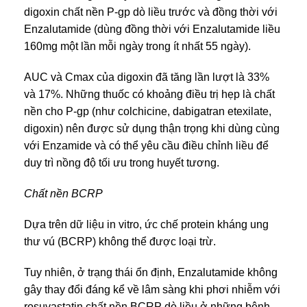
digoxin chất nền P-gp dò liều trước và đồng thời với
Enzalutamide (dùng đồng thời với Enzalutamide liều
160mg một lần mỗi ngày trong ít nhất 55 ngày).
AUC và Cmax của digoxin đã tăng lần lượt là 33%
và 17%. Những thuốc có khoảng điều trị hẹp là chất
nền cho P-gp (như colchicine, dabigatran etexilate,
digoxin) nên được sử dụng thận trọng khi dùng cùng
với Enzamide và có thể yêu cầu điều chỉnh liều để
duy trì nồng độ tối ưu trong huyết tương.
Chất nền BCRP
Dựa trên dữ liệu in vitro, ức chế protein kháng ung
thư vú (BCRP) không thể được loại trừ.
Tuy nhiên, ở trạng thái ổn định, Enzalutamide không
gây thay đổi đáng kể về lâm sàng khi phơi nhiễm với
rosuvastatin chất nền BCRP dò liều ở những bệnh