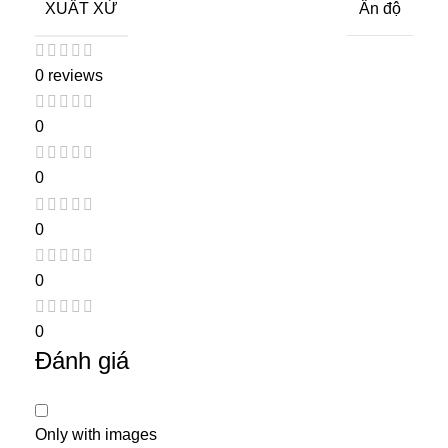
XUẤT XỨ
Ấn độ
0 reviews
0
0
0
0
0
Đánh giá
Only with images