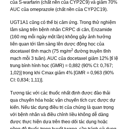
của S-warfarin (chất nền của CYP2C9) và giảm 70%
AUC của omeprazole (chất nền của CYP2C19).
UGT1A1 cũng có thể bị cảm ứng. Trong thử nghiệm
lâm sàng trên bệnh nhân CRPC di căn, Enzamide
(160 mg mỗi ngày một lần) không gây ảnh hưởng
liên quan tới lâm sàng lên dược động học của
2
docetaxel tĩnh mạch (75 mg/m
đường truyền tĩnh
mạch mỗi 3 tuần). AUC của docetaxel giảm 12% [tỉ lệ
trung bình hình học (GMR) = 0,882 (90% CI: 0,767;
1,02)] trong khi Cmax giảm 4% [GMR = 0,963 (90%
CI: 0,834; 1,11)].
Tương tác với các thuốc nhất định được đào thải
qua chuyển hóa hoặc vận chuyển tích cực được dự
kiến. Nếu tác dụng điều trị của chúng là quan trọng
với bệnh nhân và điều chỉnh liều không dễ dàng
được thực hiện dựa trên theo dõi tác dụng hoặc
nồng độ thuốc trong huyết tương, cần tránh sử dụng