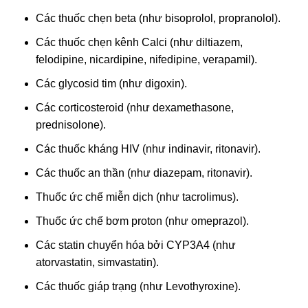
Các thuốc chẹn beta (như bisoprolol, propranolol).
Các thuốc chẹn kênh Calci (như diltiazem,
felodipine, nicardipine, nifedipine, verapamil).
Các glycosid tim (như digoxin).
Các corticosteroid (như dexamethasone,
prednisolone).
Các thuốc kháng HIV (như indinavir, ritonavir).
Các thuốc an thần (như diazepam, ritonavir).
Thuốc ức chế miễn dịch (như tacrolimus).
Thuốc ức chế bơm proton (như omeprazol).
Các statin chuyển hóa bởi CYP3A4 (như
atorvastatin, simvastatin).
Các thuốc giáp trạng (như Levothyroxine).