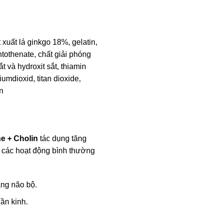
 xuất lá ginkgo 18%, gelatin,
antothenate, chất giải phóng
t và hydroxit sắt, thiamin
iumdioxid, titan dioxide,
n
e + Cholin
tác dụng tăng
 các hoạt động bình thường
ng não bộ.
ần kinh.