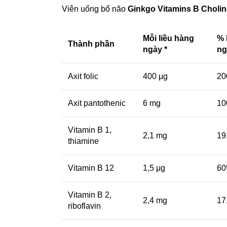
Viên uống
bổ não
Ginkgo Vitamins B Cholin
Mỗi liều hàng
% 
Thành phần
ngày *
ng
Axit folic
400 μg
2
Axit pantothenic
6 mg
1
Vitamin B 1,
2,1 mg
1
thiamine
Vitamin B 12
1,5 μg
6
Vitamin B 2,
2,4 mg
1
riboflavin