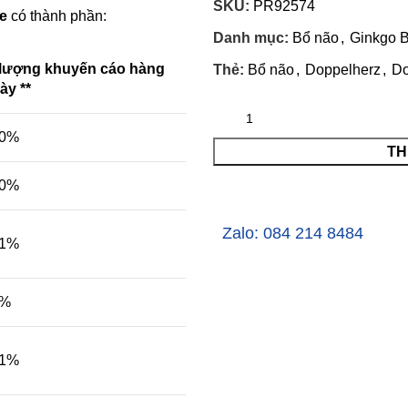
SKU:
PR92574
e
có thành phần:
Danh mục:
Bổ não
,
Ginkgo B
lượng khuyến cáo hàng
Thẻ:
Bổ não
,
Doppelherz
,
Do
ày **
00%
TH
00%
Zalo: 084 214 8484
91%
0%
71%