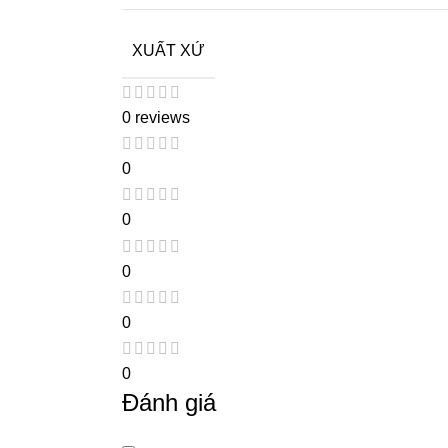
XUẤT XỨ
0 reviews
0
0
0
0
0
Đánh giá