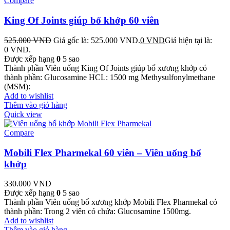
Compare
King Of Joints giúp bổ khớp 60 viên
525.000
VND
Giá gốc là: 525.000 VND.
0
VND
Giá hiện tại là:
0 VND.
Được xếp hạng
0
5 sao
Thành phần Viên uống King Of Joints giúp bổ xương khớp có
thành phần: Glucosamine HCL: 1500 mg Methysulfonylmethane
(MSM):
Add to wishlist
Thêm vào giỏ hàng
Quick view
Compare
Mobili Flex Pharmekal 60 viên – Viên uống bổ
khớp
330.000
VND
Được xếp hạng
0
5 sao
Thành phần Viên uống bổ xương khớp Mobili Flex Pharmekal có
thành phần: Trong 2 viên có chứa: Glucosamine 1500mg.
Add to wishlist
Thêm vào giỏ hàng