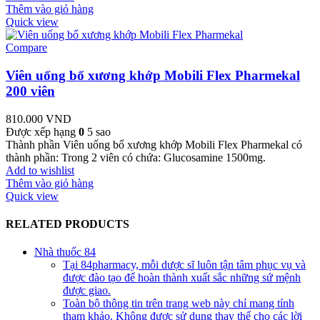
Thêm vào giỏ hàng
Quick view
Compare
Viên uống bổ xương khớp Mobili Flex Pharmekal
200 viên
810.000
VND
Được xếp hạng
0
5 sao
Thành phần Viên uống bổ xương khớp Mobili Flex Pharmekal có
thành phần: Trong 2 viên có chứa: Glucosamine 1500mg.
Add to wishlist
Thêm vào giỏ hàng
Quick view
RELATED PRODUCTS
Nhà thuốc 84
Tại 84pharmacy, mỗi dược sĩ luôn tận tâm phục vụ và
được đào tạo để hoàn thành xuất sắc những sứ mệnh
được giao.
Toàn bộ thông tin trên trang web này chỉ mang tính
tham khảo. Không được sử dụng thay thế cho các lời