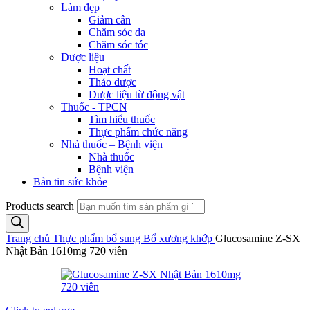
Làm đẹp
Giảm cân
Chăm sóc da
Chăm sóc tóc
Dược liệu
Hoạt chất
Thảo dược
Dược liệu từ động vật
Thuốc - TPCN
Tìm hiểu thuốc
Thực phẩm chức năng
Nhà thuốc – Bệnh viện
Nhà thuốc
Bệnh viện
Bản tin sức khỏe
Products search
Trang chủ
Thực phẩm bổ sung
Bổ xương khớp
Glucosamine Z-SX
Nhật Bản 1610mg 720 viên