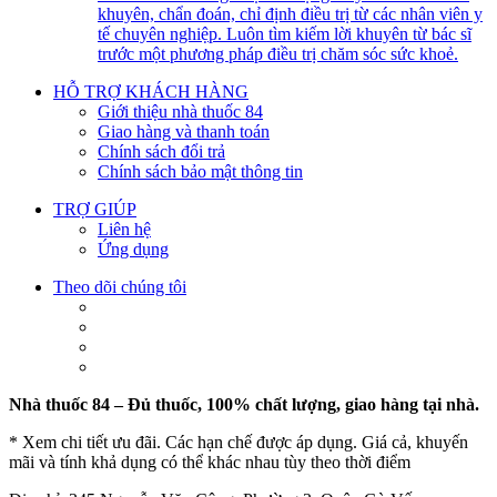
khuyên, chẩn đoán, chỉ định điều trị từ các nhân viên y
tế chuyên nghiệp. Luôn tìm kiếm lời khuyên từ bác sĩ
trước một phương pháp điều trị chăm sóc sức khoẻ.
HỖ TRỢ KHÁCH HÀNG
Giới thiệu nhà thuốc 84
Giao hàng và thanh toán
Chính sách đổi trả
Chính sách bảo mật thông tin
TRỢ GIÚP
Liên hệ
Ứng dụng
Theo dõi chúng tôi
Nhà thuốc 84 – Đủ thuốc, 100% chất lượng, giao hàng tại nhà.
* Xem chi tiết ưu đãi. Các hạn chế được áp dụng. Giá cả, khuyến
mãi và tính khả dụng có thể khác nhau tùy theo thời điểm