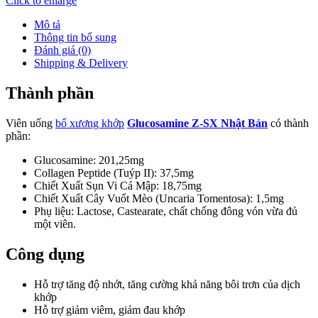
Click to enlarge
Mô tả
Thông tin bổ sung
Đánh giá (0)
Shipping & Delivery
Thành phần
Viên uống
bổ xương khớp
Glucosamine Z-SX Nhật Bản
có thành
phần:
Glucosamine: 201,25mg
Collagen Peptide (Tuýp II): 37,5mg
Chiết Xuất Sụn Vi Cá Mập: 18,75mg
Chiết Xuất Cây Vuốt Mèo (Uncaria Tomentosa): 1,5mg
Phụ liệu: Lactose, Castearate, chất chống đông vón vừa đủ
một viên.
Công dụng
Hỗ trợ tăng độ nhớt, tăng cường khả năng bôi trơn của dịch
khớp
Hỗ trợ giảm viêm, giảm đau khớp