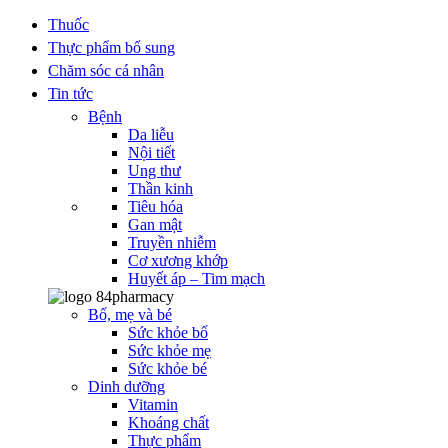
Thuốc
Thực phẩm bổ sung
Chăm sóc cá nhân
Tin tức
Bệnh
Da liễu
Nội tiết
Ung thư
Thần kinh
Tiêu hóa
Gan mật
Truyền nhiễm
Cơ xương khớp
Huyết áp – Tim mạch
Bố, mẹ và bé
Sức khỏe bố
Sức khỏe mẹ
Sức khỏe bé
Dinh dưỡng
Vitamin
Khoáng chất
Thực phẩm