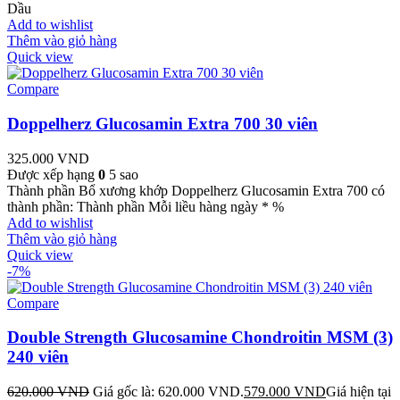
Dầu
Add to wishlist
Thêm vào giỏ hàng
Quick view
Compare
Doppelherz Glucosamin Extra 700 30 viên
325.000
VND
Được xếp hạng
0
5 sao
Thành phần Bổ xương khớp Doppelherz Glucosamin Extra 700 có
thành phần: Thành phần Mỗi liều hàng ngày * %
Add to wishlist
Thêm vào giỏ hàng
Quick view
-7%
Compare
Double Strength Glucosamine Chondroitin MSM (3)
240 viên
620.000
VND
Giá gốc là: 620.000 VND.
579.000
VND
Giá hiện tại