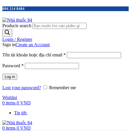
084 214 8484
Products search
Login / Register
Sign in
Create an Account
Tên tài khoản hoặc địa chỉ email
*
Password
*
Log in
Lost your password?
Remember me
Wishlist
0
items
0
VND
Tin tức
0
items
0
VND