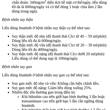
2
chẩn đoán: 340mg/m
diện tích bề mặt cơ thể/ngày, liều dùng
tối đa là 600mg/ngày và có thể dùng 1 hoặc chia làm 2 lần
dùng trong ngày.
Bệnh nhân suy thận
Liều dùng Imatinib ở bệnh nhân suy thận cụ thể như sau:
Suy thận mức độ nhẹ (độ thanh thải Clcr từ 40 – 59 ml/phút):
Dùng liều tối đa là 600mg/ngày.
Suy thận mức độ vừa (độ thanh thải Clcr từ 20 – 39 ml/phút):
Dùng liều tối đa 400mg/ngày.
Suy thận mức độ nặng (độ thanh thải Clcr dưới 20 ml/phút):
Liều dùng có thể dung nạp là 100mg/ngày.
Bệnh nhân suy gan
Liều dùng Imatinib ở bệnh nhân suy gan cụ thể như sau:
Suy gan mức độ nhẹ và vừa: Không cần hiệu chỉnh liều.
Suy gan mức độ nặng: Giảm liều dùng xuống 25%.
Nhiễm độc tổn thương gan trong điều trị:
Khi bilirubin cao trên giới hạn bình thường 3 lần hoặc
transaminase cao trên giới hạn 5 lần cần ngừng dùng
Imatinib.
Khi bilirubin thấp hơn giới hạn bình thường 1,5 lần và