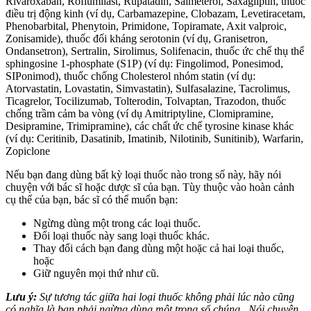
Rivaroxaban, Roflumilast, Rupatadin, Salmeterol, Saxagliptin, thuốc
điều trị động kinh (ví dụ, Carbamazepine, Clobazam, Levetiracetam,
Phenobarbital, Phenytoin, Primidone, Topiramate, Axit valproic,
Zonisamide), thuốc đối kháng serotonin (ví dụ, Granisetron,
Ondansetron), Sertralin, Sirolimus, Solifenacin, thuốc ức chế thụ thể
sphingosine 1-phosphate (S1P) (ví dụ: Fingolimod, Ponesimod,
SIPonimod), thuốc chống Cholesterol nhóm statin (ví dụ:
Atorvastatin, Lovastatin, Simvastatin), Sulfasalazine, Tacrolimus,
Ticagrelor, Tocilizumab, Tolterodin, Tolvaptan, Trazodon, thuốc
chống trầm cảm ba vòng (ví dụ Amitriptyline, Clomipramine,
Desipramine, Trimipramine), các chất ức chế tyrosine kinase khác
(ví dụ: Ceritinib, Dasatinib, Imatinib, Nilotinib, Sunitinib), Warfarin,
Zopiclone
Nếu bạn đang dùng bất kỳ loại thuốc nào trong số này, hãy nói
chuyện với bác sĩ hoặc dược sĩ của bạn. Tùy thuộc vào hoàn cảnh
cụ thể của bạn, bác sĩ có thể muốn bạn:
Ngừng dùng một trong các loại thuốc.
Đổi loại thuốc này sang loại thuốc khác.
Thay đổi cách bạn đang dùng một hoặc cả hai loại thuốc,
hoặc
Giữ nguyên mọi thứ như cũ.
Lưu ý:
Sự tương tác giữa hai loại thuốc không phải lúc nào cũng
có nghĩa là bạn phải ngừng dùng một trong số chúng . Nói chuyện