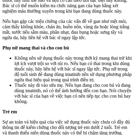
thuốc này như thế nào và liệu có cần theo dõi đặc biệt hay không.
Bác sĩ có thể muốn kiểm tra chức năng gan của bạn bằng xét
nghiệm máu thường xuyên trong khi bạn đang dùng thuốc này.
Nếu bạn gặp các triệu chứng của các vấn đề về gan như mệt mỏi,
cảm thấy không khỏe, chán ăn, buồn nôn, vàng da hoặc lòng trắng
mắt, nước tiểu sẫm màu, phân nhạt, đau bụng hoặc sưng tấy và
ngứa da, hãy liên hệ với bác sĩ ngay lập tức.
Phụ nữ mang thai và cho con bú
Không nên sử dụng thuốc này trong thời kỳ mang thai trừ khi
lợi ích vượt trội so với rủi ro. Nếu bạn có thai trong khi dùng
thuốc này, hãy liên hệ với bác sĩ ngay lập tức. Phụ nữ trong
độ tuổi sinh đẻ đang dùng imatinib nên sử dụng phương pháp
ngừa thai hiệu quả trong quá trình điều trị.
Thuốc này đi vào sữa mẹ. Nếu bạn đang cho con bú và đang
dùng imatinib, nó có thể ảnh hưởng đến con bạn. Nói chuyện
với bác sĩ của bạn về việc bạn có nên tiếp tục cho con bú hay
không.
Trẻ em
Sự an toàn và hiệu quả của việc sử dụng thuốc này chưa có đầy đủ
thông tin để kiểm chứng cho đối tượng trẻ em dưới 2 tuổi. Trẻ em
và thanh thiếu niên dùng thuốc này có thể bị chậm tăng trưởng.