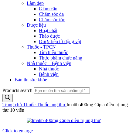
Làm đẹp
Giảm cân
Chăm sóc da
Chăm sóc tóc
Dược liệu
Hoạt chất
Thảo dược
Dược liệu từ động vật
Thuốc - TPCN
Tìm hiểu thuốc
Thực phẩm chức năng
Nhà thuốc – Bệnh viện
Nhà thuốc
Bệnh viện
Bản tin sức khỏe
Products search
Trang chủ
Thuốc
Thuốc ung thư
Imatib 400mg Cipla điều trị ung
thư 10 viên
Click to enlarge