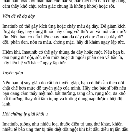
màu nâu hoặc đổi màu nào cho bác sĩ, đặc biệt nếu bạn cũng đang
cảm thấy khó chịu (cảm giác chung là không khỏe) hoặc sốt.
Vấn đề về dạ dày
Imatinib có thể gây kích ứng hoặc chảy máu dạ dày. Để giảm kích
ứng dạ dày, hãy dùng thuốc này cùng với thức ăn và một cốc nước
lớn. Nếu bạn có dấu hiệu chảy máu dạ dày (ví dụ: đau dạ dày dữ
dội, phân đen, nôn ra máu, chóng mặt), hãy đi khám ngay lập tức.
Hiếm khi, Imatinib có thể gây thủng dạ dày hoặc ruột. Nếu bạn bị
đau bụng dữ dội, sốt, nôn mửa hoặc đi ngoài phân đen và hắc ín,
hãy liên hệ với bác sĩ ngay lập tức.
Tuyến giáp
Nếu bạn bị suy giáp do cắt bỏ tuyến giáp, bạn có thể cần theo dõi
chặt chẽ hơn mức độ tuyến giáp của mình. Hãy cho bác sĩ biết nếu
bạn đang cảm thấy mệt mỏi bất thường, tăng cân, rụng tóc, da khô
bất thường, thay đổi tâm trạng và không dung nạp được nhiệt độ
lạnh.
Hội chứng ly giải khối u
Imatinib, giống như nhiều loại thuốc điều trị ung thư khác, khiến
nhiều tế bào ung thư bị tiêu diệt đột ngột khi bắt đầu điều trị lần đầu.