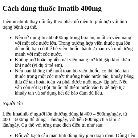
Cách dùng thuốc Imatib 400mg
Liều imatinib thay đổi tùy theo phác đồ điều trị phù hợp với tình
trạng bệnh cụ thể.
Nên sử dụng Imatib 400mg trong bữa ăn, nuốt cả viên nang
với một cốc nước lớn. Trong trường hợp viên thuốc quá lớn
để nuốt, bạn có thể bẻ viên thuốc thành 2 mảnh và nuốt từng
mảnh với một cốc nước.
Không mở hoặc nghiền nát viên nang trừ khi gặp khó khăn
khi nuốt (ví dụ ở trẻ em).
Nếu bạn không thể nuốt toàn bộ viên thuốc, có thể hòa tan
thuốc trong một cốc nước thường hoặc nước táo, khuấy bằng
thìa để tan hoàn toàn và phải được nuốt ngay lập tức. Nếu
vẫn còn sót lại bột thuốc thì thêm nước vào ly để tiếp tục
khuấy tan và sử dụng hết để bảo đảm đủ liều.
Người lớn
Liều Imatinib ở người lớn thường dùng là 400 – 800mg/ngày, từ
400 – 600mg thì dùng 1 lần/ngày, với liều 800mg chia làm 2
lần/ngày. Cụ thể với từng mục đích điều trị như sau:
Đối với bạch cầu mãn tính dòng tủy giai đoạn mãn: Dùng liều