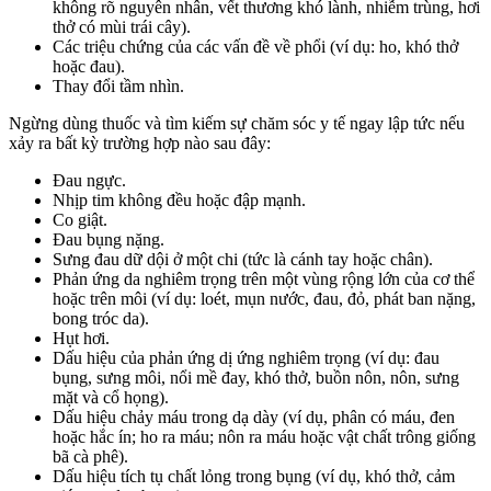
không rõ nguyên nhân, vết thương khó lành, nhiễm trùng, hơi
thở có mùi trái cây).
Các triệu chứng của các vấn đề về phổi (ví dụ: ho, khó thở
hoặc đau).
Thay đổi tầm nhìn.
Ngừng dùng thuốc và tìm kiếm sự chăm sóc y tế ngay lập tức nếu
xảy ra bất kỳ trường hợp nào sau đây:
Đau ngực.
Nhịp tim không đều hoặc đập mạnh.
Co giật.
Đau bụng nặng.
Sưng đau dữ dội ở một chi (tức là cánh tay hoặc chân).
Phản ứng da nghiêm trọng trên một vùng rộng lớn của cơ thể
hoặc trên môi (ví dụ: loét, mụn nước, đau, đỏ, phát ban nặng,
bong tróc da).
Hụt hơi.
Dấu hiệu của phản ứng dị ứng nghiêm trọng (ví dụ: đau
bụng, sưng môi, nổi mề đay, khó thở, buồn nôn, nôn, sưng
mặt và cổ họng).
Dấu hiệu chảy máu trong dạ dày (ví dụ, phân có máu, đen
hoặc hắc ín; ho ra máu; nôn ra máu hoặc vật chất trông giống
bã cà phê).
Dấu hiệu tích tụ chất lỏng trong bụng (ví dụ, khó thở, cảm