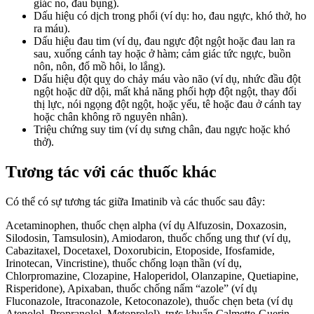
giác no, đau bụng).
Dấu hiệu có dịch trong phổi (ví dụ: ho, đau ngực, khó thở, ho
ra máu).
Dấu hiệu đau tim (ví dụ, đau ngực đột ngột hoặc đau lan ra
sau, xuống cánh tay hoặc ở hàm; cảm giác tức ngực, buồn
nôn, nôn, đổ mồ hôi, lo lắng).
Dấu hiệu đột quỵ do chảy máu vào não (ví dụ, nhức đầu đột
ngột hoặc dữ dội, mất khả năng phối hợp đột ngột, thay đổi
thị lực, nói ngọng đột ngột, hoặc yếu, tê hoặc đau ở cánh tay
hoặc chân không rõ nguyên nhân).
Triệu chứng suy tim (ví dụ sưng chân, đau ngực hoặc khó
thở).
Tương tác với các thuốc khác
Có thể có sự tương tác giữa Imatinib và các thuốc sau đây:
Acetaminophen, thuốc chẹn alpha (ví dụ Alfuzosin, Doxazosin,
Silodosin, Tamsulosin), Amiodaron, thuốc chống ung thư (ví dụ,
Cabazitaxel, Docetaxel, Doxorubicin, Etoposide, Ifosfamide,
Irinotecan, Vincristine), thuốc chống loạn thần (ví dụ,
Chlorpromazine, Clozapine, Haloperidol, Olanzapine, Quetiapine,
Risperidone), Apixaban, thuốc chống nấm “azole” (ví dụ
Fluconazole, Itraconazole, Ketoconazole), thuốc chẹn beta (ví dụ
Atenolol, Propranolol, Metoprolol), trực khuẩn Calmette-Guerin