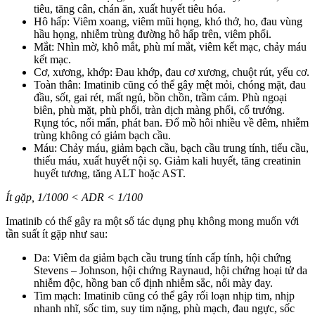
tiêu, tăng cân, chán ăn, xuất huyết tiêu hóa.
Hô hấp: Viêm xoang, viêm mũi họng, khó thở, ho, đau vùng
hầu họng, nhiễm trùng đường hô hấp trên, viêm phổi.
Mắt: Nhìn mờ, khô mắt, phù mí mắt, viêm kết mạc, chảy máu
kết mạc.
Cơ, xương, khớp: Đau khớp, đau cơ xương, chuột rút, yếu cơ.
Toàn thân: Imatinib cũng có thể gây mệt mỏi, chóng mặt, đau
đầu, sốt, gai rét, mất ngủ, bồn chồn, trầm cảm. Phù ngoại
biên, phù mặt, phù phổi, tràn dịch màng phổi, cổ trướng.
Rụng tóc, nổi mẩn, phát ban. Đổ mồ hôi nhiều về đêm, nhiễm
trùng không có giảm bạch cầu.
Máu: Chảy máu, giảm bạch cầu, bạch cầu trung tính, tiểu cầu,
thiếu máu, xuất huyết nội sọ. Giảm kali huyết, tăng creatinin
huyết tương, tăng ALT hoặc AST.
Ít gặp, 1/1000 < ADR < 1/100
Imatinib có thể gây ra một số tác dụng phụ không mong muốn với
tần suất ít gặp như sau:
Da: Viêm da giảm bạch cầu trung tính cấp tính, hội chứng
Stevens – Johnson, hội chứng Raynaud, hội chứng hoại tử da
nhiễm độc, hồng ban cố định nhiễm sắc, nổi mày đay.
Tim mạch: Imatinib cũng có thể gây rối loạn nhịp tim, nhịp
nhanh nhĩ, sốc tim, suy tim nặng, phù mạch, đau ngực, sốc