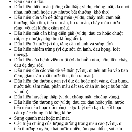
Đau đầu dữ dội.
Dấu hiệu thiếu máu (hồng cầu thấp; ví dụ, chóng mặt, da nhợt
nhạt, mệt mỏi hoặc suy nhược bất thường, khó thở)
Dấu hiệu của vấn đề đông máu (ví dụ, chảy máu cam bất
thường, bầm tím, tiểu ra máu, ho ra máu, chảy máu nướu
răng, vết cắt không cầm máu).
Dấu hiệu mất cân bằng điện giải (ví dụ, đau cơ hoặc chuột
rút, suy nhược, nhịp tim không đều).
Dấu hiệu ứ nước (ví dụ, tăng cân nhanh và sưng tấy).
Dấu hiệu nhiễm trùng (ví dụ: sốt, ớn lạnh, đau họng, loét
miệng).
Dấu hiệu của bệnh viêm ruột (ví dụ buồn nôn, nôn, tiêu chảy,
đau dạ dày, sốt).
Dấu hiệu của các vấn đề về thận (ví dụ, đi tiểu nhiều vào ban
đêm, giảm sản xuất nước tiểu, tiểu ra máu).
Dấu hiệu tổn thương gan (ví dụ: da hoặc mắt vàng, đau bụng,
nước tiểu sẫm màu, phân màu đất sét, chán ăn hoặc buồn nôn
và nôn).
Dấu hiệu huyết áp thấp (ví dụ, chóng mặt, choáng váng).
Dấu hiệu tổn thương cơ (ví dụ: đau cơ, đau hoặc yếu, nước
tiểu màu nâu hoặc đổi màu) – đặc biệt nếu bạn bị sốt hoặc
cảm giác chung là không khỏe.
Sưng quanh mắt hoặc mí mắt.
Các triệu chứng của lượng đường trong máu cao (ví dụ, đi
tiểu thường xuyên, khát nước nhiều, ăn quá nhiều, sụt cân