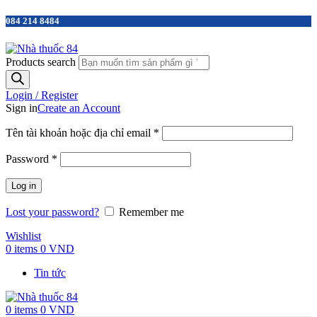
084 214 8484
Products search
Login / Register
Sign in
Create an Account
Tên tài khoản hoặc địa chỉ email
*
Password
*
Log in
Lost your password?
Remember me
Wishlist
0
items
0
VND
Tin tức
0
items
0
VND