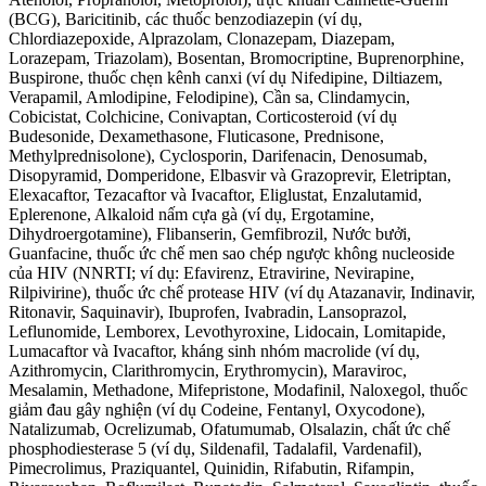
(BCG), Baricitinib, các thuốc benzodiazepin (ví dụ,
Chlordiazepoxide, Alprazolam, Clonazepam, Diazepam,
Lorazepam, Triazolam), Bosentan, Bromocriptine, Buprenorphine,
Buspirone, thuốc chẹn kênh canxi (ví dụ Nifedipine, Diltiazem,
Verapamil, Amlodipine, Felodipine), Cần sa, Clindamycin,
Cobicistat, Colchicine, Conivaptan, Corticosteroid (ví dụ
Budesonide, Dexamethasone, Fluticasone, Prednisone,
Methylprednisolone), Cyclosporin, Darifenacin, Denosumab,
Disopyramid, Domperidone, Elbasvir và Grazoprevir, Eletriptan,
Elexacaftor, Tezacaftor và Ivacaftor, Eliglustat, Enzalutamid,
Eplerenone, Alkaloid nấm cựa gà (ví dụ, Ergotamine,
Dihydroergotamine), Flibanserin, Gemfibrozil, Nước bưởi,
Guanfacine, thuốc ức chế men sao chép ngược không nucleoside
của HIV (NNRTI; ví dụ: Efavirenz, Etravirine, Nevirapine,
Rilpivirine), thuốc ức chế protease HIV (ví dụ Atazanavir, Indinavir,
Ritonavir, Saquinavir), Ibuprofen, Ivabradin, Lansoprazol,
Leflunomide, Lemborex, Levothyroxine, Lidocain, Lomitapide,
Lumacaftor và Ivacaftor, kháng sinh nhóm macrolide (ví dụ,
Azithromycin, Clarithromycin, Erythromycin), Maraviroc,
Mesalamin, Methadone, Mifepristone, Modafinil, Naloxegol, thuốc
giảm đau gây nghiện (ví dụ Codeine, Fentanyl, Oxycodone),
Natalizumab, Ocrelizumab, Ofatumumab, Olsalazin, chất ức chế
phosphodiesterase 5 (ví dụ, Sildenafil, Tadalafil, Vardenafil),
Pimecrolimus, Praziquantel, Quinidin, Rifabutin, Rifampin,