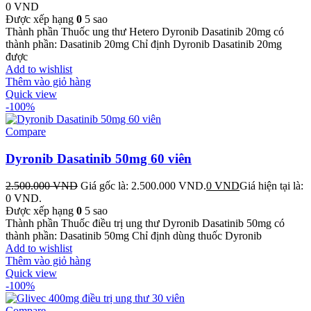
0
VND
Được xếp hạng
0
5 sao
Thành phần Thuốc ung thư Hetero Dyronib Dasatinib 20mg có
thành phần: Dasatinib 20mg Chỉ định Dyronib Dasatinib 20mg
được
Add to wishlist
Thêm vào giỏ hàng
Quick view
-100%
Compare
Dyronib Dasatinib 50mg 60 viên
2.500.000
VND
Giá gốc là: 2.500.000 VND.
0
VND
Giá hiện tại là:
0 VND.
Được xếp hạng
0
5 sao
Thành phần Thuốc điều trị ung thư Dyronib Dasatinib 50mg có
thành phần: Dasatinib 50mg Chỉ định dùng thuốc Dyronib
Add to wishlist
Thêm vào giỏ hàng
Quick view
-100%
Compare