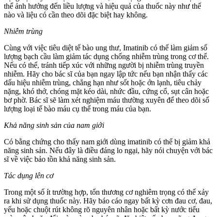
thể ảnh hưởng đến liều lượng và hiệu quả của thuốc này như thế
nào và liệu có cần theo dõi đặc biệt hay không.
Nhiễm trùng
Cùng với việc tiêu diệt tế bào ung thư, Imatinib có thể làm giảm số
lượng bạch cầu làm giảm tác dụng chống nhiễm trùng trong cơ thể.
Nếu có thể, tránh tiếp xúc với những người bị nhiễm trùng truyền
nhiễm. Hãy cho bác sĩ của bạn ngay lập tức nếu bạn nhận thấy các
dấu hiệu nhiễm trùng, chẳng hạn như sốt hoặc ớn lạnh, tiêu chảy
nặng, khó thở, chóng mặt kéo dài, nhức đầu, cứng cổ, sụt cân hoặc
bơ phờ. Bác sĩ sẽ làm xét nghiệm máu thường xuyên để theo dõi số
lượng loại tế bào máu cụ thể trong máu của bạn.
Khả năng sinh sản của nam giới
Có bằng chứng cho thấy nam giới dùng imatinib có thể bị giảm khả
năng sinh sản. Nếu đây là điều đáng lo ngại, hãy nói chuyện với bác
sĩ về việc bảo tồn khả năng sinh sản.
Tác dụng lên cơ
Trong một số ít trường hợp, tổn thương cơ nghiêm trọng có thể xảy
ra khi sử dụng thuốc này. Hãy báo cáo ngay bất kỳ cơn đau cơ, đau,
yếu hoặc chuột rút không rõ nguyên nhân hoặc bất kỳ nước tiểu