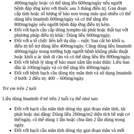
400mg/ngày hoặc có thể tăng lên 600mg/ngày nếu người
bệnh đáp ứng kém với thuốc sau 3 tháng điều trị. Giai đoạn
cấp tính hoặc số lượng tế bào non trong máu quá nhiều có thể
dùng liều Imatinib 600mg/ngày và có thể tăng lên
800mg/ngày nếu người bệnh đáp ứng điều trị kém.
Đối với bạch cầu cấp dòng lympho tái phát hoặc thất bại với
phương pháp điều trị khác: Dùng liều 600mg/ngày.
Đối với u tổ chức liên kết dạ dày – ruột: Sau cắt bỏ khối u,
điều trị hỗ trợ dùng liều 400mg/ngày. Cũng dùng liều Imatinib
400mg/ngày trong trường hợp người bệnh không phẫu thuật
hoặc khối u ác tính di căn và có thể tăng liều lên 800mg/ngày.
Đối với bệnh lý tăng tế bào mast xâm lấn toàn thân: Liều ban
đầu là 100mg/ngày và có thể tăng lên 400mg/ngày.
Đối với bệnh bạch cầu dòng tủy mãn tính và sử dụng Imatinib
ở bước 2 điều trị: 400 – 600mg/ngày.
Trẻ em trên 2 tuổi
Liều dùng Imatinib ở trẻ trên 2 tuổi cụ thể như sau:
Đối với bạch cầu mãn tính dòng tủy giai đoạn mãn tính, tái
phát hoặc dai dẳng: Dùng liều 260mg/m2 diện tích bề mặt cơ
thể/ngày, có thể dùng 1 lần hoặc chia làm 2 lần dùng trong
ngày.
Đối với bạch cầu mãn tính dòng tủy giai đoạn mãn và mới