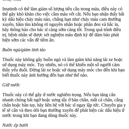
Imatinib có thể làm giảm số lượng tiểu cầu trong máu, điều này có
thể gây khó khăn cho việc cầm máu vết cắt. Nếu bạn nhận thấy bất
kỳ dấu hiệu chảy máu nào, chẳng hạn như chảy máu cam thường
xuyên, bầm tím không rõ nguyên nhân hoặc phân đen và hắc ín,
hãy thông báo cho bác sĩ càng sớm càng tốt. Trong quá trình điều
trị, bệnh nhân sẽ được xét nghiệm máu định kỳ để đảm bảo phát
hiện sớm các vấn đề tiềm ẩn.
Buồn ngủ/giảm tỉnh táo
Thuốc này không gây buồn ngủ và làm giảm khả năng lái xe hoặc
sử dụng máy móc. Tuy nhiên, nó có thể khiến một số người cảm
thấy yếu đuối. Đừng lái xe hoặc sử dụng máy móc cho đến khi bạn
biết thuốc này ảnh hưởng đến bạn như thế nào.
Giữ nước
Thuốc này có thể gây ứ nước nghiêm trọng. Nếu bạn tăng cân
nhanh chóng bất ngờ hoặc sưng tấy ở bàn chân, mắt cá chân, cẳng
chân hoặc bàn tay, hãy liên hệ với bác sĩ ngay lập tức. Chuyên gia y
tế sẽ cân và theo dõi bạn thường xuyên để phát hiện các dấu hiệu ứ
nước trong khi bạn đang dùng thuốc này.
Nước ép bưởi