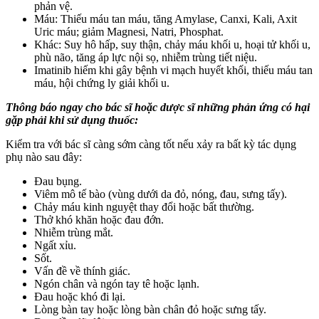
phản vệ.
Máu: Thiếu máu tan máu, tăng Amylase, Canxi, Kali, Axit
Uric máu; giảm Magnesi, Natri, Phosphat.
Khác: Suy hô hấp, suy thận, chảy máu khối u, hoại tử khối u,
phù não, tăng áp lực nội sọ, nhiễm trùng tiết niệu.
Imatinib hiếm khi gây bệnh vi mạch huyết khối, thiếu máu tan
máu, hội chứng ly giải khối u.
Thông báo ngay cho bác sĩ hoặc dược sĩ những phản ứng có hại
gặp phải khi sử dụng thuốc:
Kiểm tra với bác sĩ càng sớm càng tốt nếu xảy ra bất kỳ tác dụng
phụ nào sau đây:
Đau bụng.
Viêm mô tế bào (vùng dưới da đỏ, nóng, đau, sưng tấy).
Chảy máu kinh nguyệt thay đổi hoặc bất thường.
Thở khó khăn hoặc đau đớn.
Nhiễm trùng mắt.
Ngất xỉu.
Sốt.
Vấn đề về thính giác.
Ngón chân và ngón tay tê hoặc lạnh.
Đau hoặc khó đi lại.
Lòng bàn tay hoặc lòng bàn chân đỏ hoặc sưng tấy.