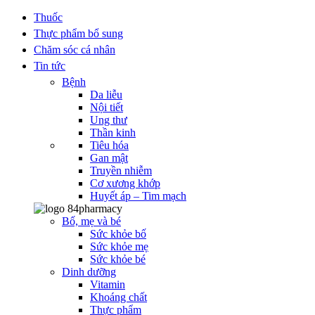
Thuốc
Thực phẩm bổ sung
Chăm sóc cá nhân
Tin tức
Bệnh
Da liễu
Nội tiết
Ung thư
Thần kinh
Tiêu hóa
Gan mật
Truyền nhiễm
Cơ xương khớp
Huyết áp – Tim mạch
Bố, mẹ và bé
Sức khỏe bố
Sức khỏe mẹ
Sức khỏe bé
Dinh dưỡng
Vitamin
Khoáng chất
Thực phẩm