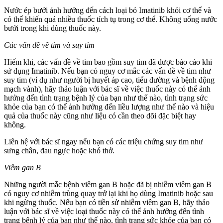
Nước ép bưởi ảnh hưởng đến cách loại bỏ Imatinib khỏi cơ thể và
có thể khiến quá nhiều thuốc tích tụ trong cơ thể. Không uống nước
bưởi trong khi dùng thuốc này.
Các vấn đề về tim và suy tim
Hiếm khi, các vấn đề về tim bao gồm suy tim đã được báo cáo khi
sử dụng Imatinib. Nếu bạn có nguy cơ mắc các vấn đề về tim như
suy tim (ví dụ như người bị huyết áp cao, tiểu đường và bệnh động
mạch vành), hãy thảo luận với bác sĩ về việc thuốc này có thể ảnh
hưởng đến tình trạng bệnh lý của bạn như thế nào, tình trạng sức
khỏe của bạn có thể ảnh hưởng đến liều lượng như thế nào và hiệu
quả của thuốc này cũng như liệu có cần theo dõi đặc biệt hay
không.
Liên hệ với bác sĩ ngay nếu bạn có các triệu chứng suy tim như
sưng chân, đau ngực hoặc khó thở.
Viêm gan B
Những người mắc bệnh viêm gan B hoặc đã bị nhiễm viêm gan B
có nguy cơ nhiễm trùng quay trở lại khi họ dùng Imatinib hoặc sau
khi ngừng thuốc. Nếu bạn có tiền sử nhiễm viêm gan B, hãy thảo
luận với bác sĩ về việc loại thuốc này có thể ảnh hưởng đến tình
trạng bệnh lý của bạn như thế nào, tình trạng sức khỏe của bạn có