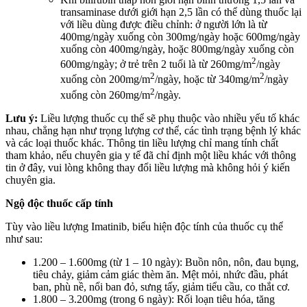
transaminase dưới giới hạn 2,5 lần có thể dùng thuốc lại
với liều dùng được điều chỉnh: ở người lớn là từ
400mg/ngày xuống còn 300mg/ngày hoặc 600mg/ngày
xuống còn 400mg/ngày, hoặc 800mg/ngày xuống còn
2
600mg/ngày; ở trẻ trên 2 tuổi là từ 260mg/m
/ngày
2
2
xuống còn 200mg/m
/ngày, hoặc từ 340mg/m
/ngày
2
xuống còn 260mg/m
/ngày.
Lưu ý:
Liều lượng thuốc cụ thể sẽ phụ thuộc vào nhiều yếu tố khác
nhau, chẳng hạn như trọng lượng cơ thể, các tình trạng bệnh lý khác
và các loại thuốc khác. Thông tin liều lượng chỉ mang tính chất
tham khảo, nếu chuyên gia y tế đã chỉ định một liều khác với thông
tin ở đây, vui lòng không thay đổi liều lượng mà không hỏi ý kiến
chuyên gia.
Ngộ độc thuốc cấp tính
Tùy vào liều lượng Imatinib, biểu hiện độc tính của thuốc cụ thể
như sau:
1.200 – 1.600mg (từ 1 – 10 ngày): Buồn nôn, nôn, đau bụng,
tiêu chảy, giảm cảm giác thèm ăn. Mệt mỏi, nhức đầu, phát
ban, phù nề, nổi ban đỏ, sưng tấy, giảm tiểu cầu, co thắt cơ.
1.800 – 3.200mg (trong 6 ngày): Rối loạn tiêu hóa, tăng