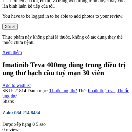
Lưu tên của tôi, email, và trang web trong trình duyệt này cho
lần bình luận kế tiếp của tôi.
You have to be logged in to be able to add photos to your review.
Thực phẩm này không phải là thuốc, không có tác dụng thay thế
thuốc chữa bệnh.
Xem thêm
Imatinib Teva 400mg dùng trong điều trị
ung thư bạch cầu tuỷ mạn 30 viên
Add to wishlist
SKU:
21814
Danh mục:
Thuốc ung thư
Thẻ:
Imatinib
,
Teva
,
Thuốc
ung thư
Share:
Zalo: 084 214 8484
Được xếp hạng
0
5 sao
0 reviews