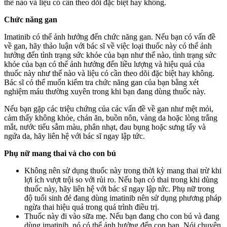
thế nào và liệu có cần theo dõi đặc biệt hay không.
Chức năng gan
Imatinib có thể ảnh hưởng đến chức năng gan. Nếu bạn có vấn đề
về gan, hãy thảo luận với bác sĩ về việc loại thuốc này có thể ảnh
hưởng đến tình trạng sức khỏe của bạn như thế nào, tình trạng sức
khỏe của bạn có thể ảnh hưởng đến liều lượng và hiệu quả của
thuốc này như thế nào và liệu có cần theo dõi đặc biệt hay không.
Bác sĩ có thể muốn kiểm tra chức năng gan của bạn bằng xét
nghiệm máu thường xuyên trong khi bạn đang dùng thuốc này.
Nếu bạn gặp các triệu chứng của các vấn đề về gan như mệt mỏi,
cảm thấy không khỏe, chán ăn, buồn nôn, vàng da hoặc lòng trắng
mắt, nước tiểu sẫm màu, phân nhạt, đau bụng hoặc sưng tấy và
ngứa da, hãy liên hệ với bác sĩ ngay lập tức.
Phụ nữ mang thai và cho con bú
Không nên sử dụng thuốc này trong thời kỳ mang thai trừ khi
lợi ích vượt trội so với rủi ro. Nếu bạn có thai trong khi dùng
thuốc này, hãy liên hệ với bác sĩ ngay lập tức. Phụ nữ trong
độ tuổi sinh đẻ đang dùng imatinib nên sử dụng phương pháp
ngừa thai hiệu quả trong quá trình điều trị.
Thuốc này đi vào sữa mẹ. Nếu bạn đang cho con bú và đang
dùng imatinib, nó có thể ảnh hưởng đến con bạn. Nói chuyện