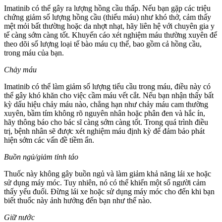
Imatinib có thể gây ra lượng hồng cầu thấp. Nếu bạn gặp các triệu
chứng giảm số lượng hồng cầu (thiếu máu) như khó thở, cảm thấy
mệt mỏi bất thường hoặc da nhợt nhạt, hãy liên hệ với chuyên gia y
tế càng sớm càng tốt. Khuyến cáo xét nghiệm máu thường xuyên để
theo dõi số lượng loại tế bào máu cụ thể, bao gồm cả hồng cầu,
trong máu của bạn.
Chảy máu
Imatinib có thể làm giảm số lượng tiểu cầu trong máu, điều này có
thể gây khó khăn cho việc cầm máu vết cắt. Nếu bạn nhận thấy bất
kỳ dấu hiệu chảy máu nào, chẳng hạn như chảy máu cam thường
xuyên, bầm tím không rõ nguyên nhân hoặc phân đen và hắc ín,
hãy thông báo cho bác sĩ càng sớm càng tốt. Trong quá trình điều
trị, bệnh nhân sẽ được xét nghiệm máu định kỳ để đảm bảo phát
hiện sớm các vấn đề tiềm ẩn.
Buồn ngủ/giảm tỉnh táo
Thuốc này không gây buồn ngủ và làm giảm khả năng lái xe hoặc
sử dụng máy móc. Tuy nhiên, nó có thể khiến một số người cảm
thấy yếu đuối. Đừng lái xe hoặc sử dụng máy móc cho đến khi bạn
biết thuốc này ảnh hưởng đến bạn như thế nào.
Giữ nước