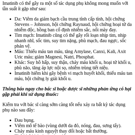
Imatinib có thể gây ra một số tác dụng phụ không mong muốn với
tần suất ít gặp như sau:
Da: Viêm da giảm bạch cầu trung tính cấp tính, hội chứng
Stevens – Johnson, hội chứng Raynaud, hội chứng hoại tử da
nhiễm độc, hồng ban cố định nhiễm sắc, nổi mày đay.
Tim mạch: Imatinib cũng có thể gây rối loạn nhịp tim, nhịp
nhanh nhĩ, sốc tim, suy tim nặng, phù mạch, đau ngực, sốc
phản vệ.
Máu: Thiếu máu tan máu, tăng Amylase, Canxi, Kali, Axit
Uric máu; giảm Magnesi, Natri, Phosphat.
Khác: Suy hô hấp, suy thận, chảy máu khối u, hoại tử khối u,
phù não, tăng áp lực nội sọ, nhiễm trùng tiết niệu.
Imatinib hiếm khi gây bệnh vi mạch huyết khối, thiếu máu tan
máu, hội chứng ly giải khối u.
Thông báo ngay cho bác sĩ hoặc dược sĩ những phản ứng có hại
gặp phải khi sử dụng thuốc:
Kiểm tra với bác sĩ càng sớm càng tốt nếu xảy ra bất kỳ tác dụng
phụ nào sau đây:
Đau bụng.
Viêm mô tế bào (vùng dưới da đỏ, nóng, đau, sưng tấy).
Chảy máu kinh nguyệt thay đổi hoặc bất thường.