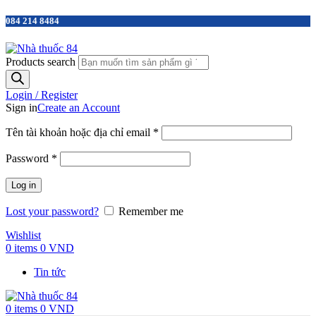
084 214 8484
Products search
Login / Register
Sign in
Create an Account
Tên tài khoản hoặc địa chỉ email
*
Password
*
Log in
Lost your password?
Remember me
Wishlist
0
items
0
VND
Tin tức
0
items
0
VND