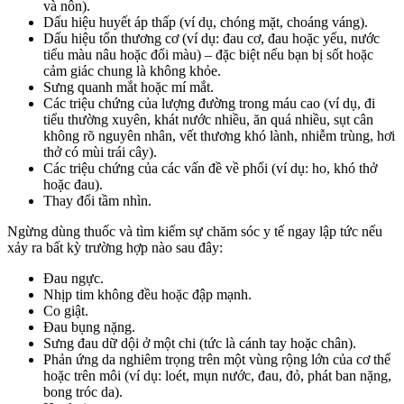
và nôn).
Dấu hiệu huyết áp thấp (ví dụ, chóng mặt, choáng váng).
Dấu hiệu tổn thương cơ (ví dụ: đau cơ, đau hoặc yếu, nước
tiểu màu nâu hoặc đổi màu) – đặc biệt nếu bạn bị sốt hoặc
cảm giác chung là không khỏe.
Sưng quanh mắt hoặc mí mắt.
Các triệu chứng của lượng đường trong máu cao (ví dụ, đi
tiểu thường xuyên, khát nước nhiều, ăn quá nhiều, sụt cân
không rõ nguyên nhân, vết thương khó lành, nhiễm trùng, hơi
thở có mùi trái cây).
Các triệu chứng của các vấn đề về phổi (ví dụ: ho, khó thở
hoặc đau).
Thay đổi tầm nhìn.
Ngừng dùng thuốc và tìm kiếm sự chăm sóc y tế ngay lập tức nếu
xảy ra bất kỳ trường hợp nào sau đây:
Đau ngực.
Nhịp tim không đều hoặc đập mạnh.
Co giật.
Đau bụng nặng.
Sưng đau dữ dội ở một chi (tức là cánh tay hoặc chân).
Phản ứng da nghiêm trọng trên một vùng rộng lớn của cơ thể
hoặc trên môi (ví dụ: loét, mụn nước, đau, đỏ, phát ban nặng,
bong tróc da).