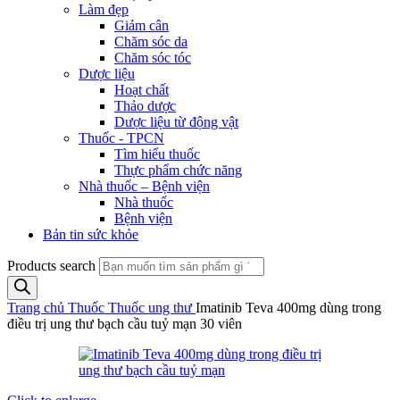
Làm đẹp
Giảm cân
Chăm sóc da
Chăm sóc tóc
Dược liệu
Hoạt chất
Thảo dược
Dược liệu từ động vật
Thuốc - TPCN
Tìm hiểu thuốc
Thực phẩm chức năng
Nhà thuốc – Bệnh viện
Nhà thuốc
Bệnh viện
Bản tin sức khỏe
Products search
Trang chủ
Thuốc
Thuốc ung thư
Imatinib Teva 400mg dùng trong
điều trị ung thư bạch cầu tuỷ mạn 30 viên