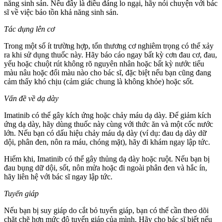
năng sinh sản. Nếu đây là điều đáng lo ngại, hãy nói chuyện với bác
sĩ về việc bảo tồn khả năng sinh sản.
Tác dụng lên cơ
Trong một số ít trường hợp, tổn thương cơ nghiêm trọng có thể xảy
ra khi sử dụng thuốc này. Hãy báo cáo ngay bất kỳ cơn đau cơ, đau,
yếu hoặc chuột rút không rõ nguyên nhân hoặc bất kỳ nước tiểu
màu nâu hoặc đổi màu nào cho bác sĩ, đặc biệt nếu bạn cũng đang
cảm thấy khó chịu (cảm giác chung là không khỏe) hoặc sốt.
Vấn đề về dạ dày
Imatinib có thể gây kích ứng hoặc chảy máu dạ dày. Để giảm kích
ứng dạ dày, hãy dùng thuốc này cùng với thức ăn và một cốc nước
lớn. Nếu bạn có dấu hiệu chảy máu dạ dày (ví dụ: đau dạ dày dữ
dội, phân đen, nôn ra máu, chóng mặt), hãy đi khám ngay lập tức.
Hiếm khi, Imatinib có thể gây thủng dạ dày hoặc ruột. Nếu bạn bị
đau bụng dữ dội, sốt, nôn mửa hoặc đi ngoài phân đen và hắc ín,
hãy liên hệ với bác sĩ ngay lập tức.
Tuyến giáp
Nếu bạn bị suy giáp do cắt bỏ tuyến giáp, bạn có thể cần theo dõi
chặt chẽ hơn mức độ tuyến giáp của mình. Hãy cho bác sĩ biết nếu