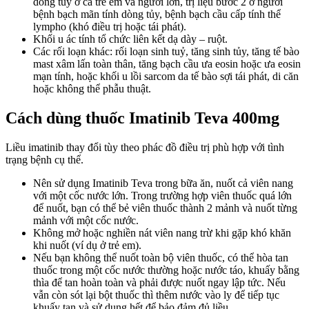
dòng tủy ở cả trẻ em và người lớn, trị liệu bước 2 ở người
bệnh bạch mãn tính dòng tủy, bệnh bạch cầu cấp tính thể
lympho (khó điều trị hoặc tái phát).
Khối u ác tính tổ chức liên kết dạ dày – ruột.
Các rối loạn khác: rối loạn sinh tuỷ, tăng sinh tủy, tăng tế bào
mast xâm lấn toàn thân, tăng bạch cầu ưa eosin hoặc ưa eosin
mạn tính, hoặc khối u lồi sarcom da tế bào sợi tái phát, di căn
hoặc không thể phẫu thuật.
Cách dùng thuốc Imatinib Teva 400mg
Liều imatinib thay đổi tùy theo phác đồ điều trị phù hợp với tình
trạng bệnh cụ thể.
Nên sử dụng Imatinib Teva trong bữa ăn, nuốt cả viên nang
với một cốc nước lớn. Trong trường hợp viên thuốc quá lớn
để nuốt, bạn có thể bẻ viên thuốc thành 2 mảnh và nuốt từng
mảnh với một cốc nước.
Không mở hoặc nghiền nát viên nang trừ khi gặp khó khăn
khi nuốt (ví dụ ở trẻ em).
Nếu bạn không thể nuốt toàn bộ viên thuốc, có thể hòa tan
thuốc trong một cốc nước thường hoặc nước táo, khuấy bằng
thìa để tan hoàn toàn và phải được nuốt ngay lập tức. Nếu
vẫn còn sót lại bột thuốc thì thêm nước vào ly để tiếp tục
khuấy tan và sử dụng hết để bảo đảm đủ liều.