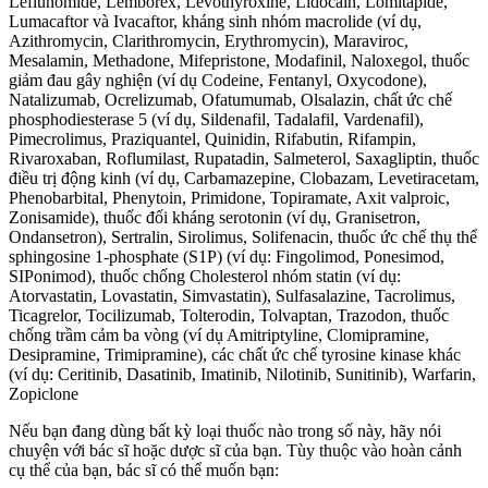
Leflunomide, Lemborex, Levothyroxine, Lidocain, Lomitapide,
Lumacaftor và Ivacaftor, kháng sinh nhóm macrolide (ví dụ,
Azithromycin, Clarithromycin, Erythromycin), Maraviroc,
Mesalamin, Methadone, Mifepristone, Modafinil, Naloxegol, thuốc
giảm đau gây nghiện (ví dụ Codeine, Fentanyl, Oxycodone),
Natalizumab, Ocrelizumab, Ofatumumab, Olsalazin, chất ức chế
phosphodiesterase 5 (ví dụ, Sildenafil, Tadalafil, Vardenafil),
Pimecrolimus, Praziquantel, Quinidin, Rifabutin, Rifampin,
Rivaroxaban, Roflumilast, Rupatadin, Salmeterol, Saxagliptin, thuốc
điều trị động kinh (ví dụ, Carbamazepine, Clobazam, Levetiracetam,
Phenobarbital, Phenytoin, Primidone, Topiramate, Axit valproic,
Zonisamide), thuốc đối kháng serotonin (ví dụ, Granisetron,
Ondansetron), Sertralin, Sirolimus, Solifenacin, thuốc ức chế thụ thể
sphingosine 1-phosphate (S1P) (ví dụ: Fingolimod, Ponesimod,
SIPonimod), thuốc chống Cholesterol nhóm statin (ví dụ:
Atorvastatin, Lovastatin, Simvastatin), Sulfasalazine, Tacrolimus,
Ticagrelor, Tocilizumab, Tolterodin, Tolvaptan, Trazodon, thuốc
chống trầm cảm ba vòng (ví dụ Amitriptyline, Clomipramine,
Desipramine, Trimipramine), các chất ức chế tyrosine kinase khác
(ví dụ: Ceritinib, Dasatinib, Imatinib, Nilotinib, Sunitinib), Warfarin,
Zopiclone
Nếu bạn đang dùng bất kỳ loại thuốc nào trong số này, hãy nói
chuyện với bác sĩ hoặc dược sĩ của bạn. Tùy thuộc vào hoàn cảnh
cụ thể của bạn, bác sĩ có thể muốn bạn: