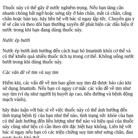
Thuốc này có thể gây ứ nước nghiêm trọng. Nếu bạn tăng cân
nhanh chóng bất ngờ hoặc sưng tấy ở bàn chân, mắt cá chân, cẳng
chân hoặc bàn tay, hãy liên hệ với bác sĩ ngay lập tức. Chuyên gia y
tế sẽ cân và theo dõi bạn thường xuyên để phát hiện các dấu hiệu ứ
nước trong khi bạn đang dùng thuốc này.
Nước ép bưởi
Nước ép bưởi ảnh hưởng đến cách loại bỏ Imatinib khỏi cơ thể và
có thể khiến quá nhiều thuốc tích tụ trong cơ thể. Không uống nước
bưởi trong khi dùng thuốc này.
Các vấn đề về tim và suy tim
Hiếm khi, các vấn đề về tim bao gồm suy tim đã được báo cáo khi
sử dụng Imatinib. Nếu bạn có nguy cơ mắc các vấn đề về tim như
suy tim (ví dụ như người bị huyết áp cao, tiểu đường và bệnh động
mạch vành),
hãy thảo luận với bác sĩ về việc thuốc này có thể ảnh hưởng đến
tình trạng bệnh lý của bạn như thế nào, tình trạng sức khỏe của bạn
có thể ảnh hưởng đến liều lượng như thế nào và hiệu quả của thuốc
này cũng như liệu có cần theo dõi đặc biệt hay không. Liên hệ với
bác sĩ ngay nếu bạn có các triệu chứng suy tim như sưng chân, đau
ngực hoặc khó thở.