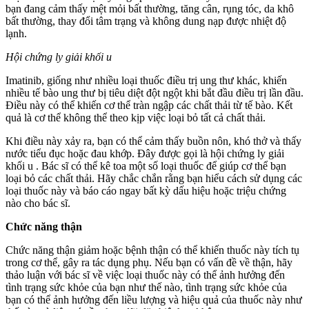
bạn đang cảm thấy mệt mỏi bất thường, tăng cân, rụng tóc, da khô
bất thường, thay đổi tâm trạng và không dung nạp được nhiệt độ
lạnh.
Hội chứng ly giải khối u
Imatinib, giống như nhiều loại thuốc điều trị ung thư khác, khiến
nhiều tế bào ung thư bị tiêu diệt đột ngột khi bắt đầu điều trị lần đầu.
Điều này có thể khiến cơ thể tràn ngập các chất thải từ tế bào. Kết
quả là cơ thể không thể theo kịp việc loại bỏ tất cả chất thải.
Khi điều này xảy ra, bạn có thể cảm thấy buồn nôn, khó thở và thấy
nước tiểu đục hoặc đau khớp. Đây được gọi là hội chứng ly giải
khối u . Bác sĩ có thể kê toa một số loại thuốc để giúp cơ thể bạn
loại bỏ các chất thải. Hãy chắc chắn rằng bạn hiểu cách sử dụng các
loại thuốc này và báo cáo ngay bất kỳ dấu hiệu hoặc triệu chứng
nào cho bác sĩ.
Chức năng thận
Chức năng thận giảm hoặc bệnh thận có thể khiến thuốc này tích tụ
trong cơ thể, gây ra tác dụng phụ. Nếu bạn có vấn đề về thận, hãy
thảo luận với bác sĩ về việc loại thuốc này có thể ảnh hưởng đến
tình trạng sức khỏe của bạn như thế nào, tình trạng sức khỏe của
bạn có thể ảnh hưởng đến liều lượng và hiệu quả của thuốc này như