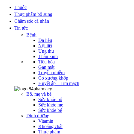
Thuốc
Thực phẩm bổ sung
Chăm sóc cá nhân
Tin tức
Bệnh
Da liễu
Nội tiết
Ung thư
Thần kinh
Tiêu hóa
Gan mật
Truyền nhiễm
Cơ xương khớp
Huyết áp – Tim mạch
Bố, mẹ và bé
Sức khỏe bố
Sức khỏe mẹ
Sức khỏe bé
Dinh dưỡng
Vitamin
Khoáng chất
Thực phẩm