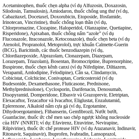
Acetaminophen, thuốc chẹn alpha (ví dụ Alfuzosin, Doxazosin,
Silodosin, Tamsulosin), Amiodaron, thuốc chống ung thư (ví dụ,
Cabazitaxel, Docetaxel, Doxorubicin, Etoposide, Ifosfamide,
Irinotecan, Vincristine), thuốc chống loạn thần (ví dụ,
Chlorpromazine, Clozapine, Haloperidol, Olanzapine, Quetiapine,
Risperidone), Apixaban, thuốc chống nấm “azole” (ví dụ
Fluconazole, Itraconazole, Ketoconazole), thuốc chẹn beta (ví dụ
Atenolol, Propranolol, Metoprolol), trực khuẩn Calmette-Guerin
(BCG), Baricitinib, các thuốc benzodiazepin (ví dụ,
Chlordiazepoxide, Alprazolam, Clonazepam, Diazepam,
Lorazepam, Triazolam), Bosentan, Bromocriptine, Buprenorphine,
Buspirone, thuốc chẹn kênh canxi (ví dụ Nifedipine, Diltiazem,
Verapamil, Amlodipine, Felodipine), Cần sa, Clindamycin,
Cobicistat, Colchicine, Conivaptan, Corticosteroid (ví dụ
Budesonide, Dexamethasone, Fluticasone, Prednisone,
Methylprednisolone), Cyclosporin, Darifenacin, Denosumab,
Disopyramid, Domperidone, Elbasvir và Grazoprevir, Eletriptan,
Elexacaftor, Tezacaftor và Ivacaftor, Eliglustat, Enzalutamid,
Eplerenone, Alkaloid nấm cựa gà (ví dụ, Ergotamine,
Dihydroergotamine), Flibanserin, Gemfibrozil, Nước bưởi,
Guanfacine, thuốc ức chế men sao chép ngược không nucleoside
của HIV (NNRTI; ví dụ: Efavirenz, Etravirine, Nevirapine,
Rilpivirine), thuốc ức chế protease HIV (ví dụ Atazanavir, Indinavir,
Ritonavir, Saquinavir), Ibuprofen, Ivabradin, Lansoprazol,