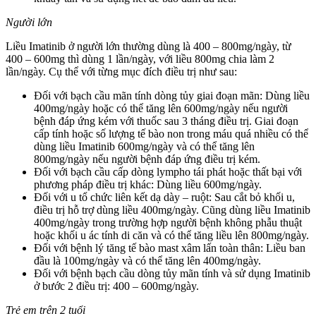
Người lớn
Liều Imatinib ở người lớn thường dùng là 400 – 800mg/ngày, từ
400 – 600mg thì dùng 1 lần/ngày, với liều 800mg chia làm 2
lần/ngày. Cụ thể với từng mục đích điều trị như sau:
Đối với bạch cầu mãn tính dòng tủy giai đoạn mãn: Dùng liều
400mg/ngày hoặc có thể tăng lên 600mg/ngày nếu người
bệnh đáp ứng kém với thuốc sau 3 tháng điều trị. Giai đoạn
cấp tính hoặc số lượng tế bào non trong máu quá nhiều có thể
dùng liều Imatinib 600mg/ngày và có thể tăng lên
800mg/ngày nếu người bệnh đáp ứng điều trị kém.
Đối với bạch cầu cấp dòng lympho tái phát hoặc thất bại với
phương pháp điều trị khác: Dùng liều 600mg/ngày.
Đối với u tổ chức liên kết dạ dày – ruột: Sau cắt bỏ khối u,
điều trị hỗ trợ dùng liều 400mg/ngày. Cũng dùng liều Imatinib
400mg/ngày trong trường hợp người bệnh không phẫu thuật
hoặc khối u ác tính di căn và có thể tăng liều lên 800mg/ngày.
Đối với bệnh lý tăng tế bào mast xâm lấn toàn thân: Liều ban
đầu là 100mg/ngày và có thể tăng lên 400mg/ngày.
Đối với bệnh bạch cầu dòng tủy mãn tính và sử dụng Imatinib
ở bước 2 điều trị: 400 – 600mg/ngày.
Trẻ em trên 2 tuổi