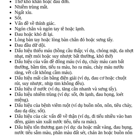
Thở khó khăn hoặc đau đớn.
Nhiễm trùng mắt.
Ngất xỉu.
Sốt.
Vấn đề về thính giác.
Ngón chân và ngón tay tê hoặc lạnh.
Đau hoặc khó đi lại.
Lòng bàn tay hoặc lòng bàn chân đỏ hoặc sưng tấy.
Đau đầu dữ dội.
Dấu hiệu thiếu máu (hồng cầu thấp; ví dụ, chóng mặt, da nhợt
nhạt, mệt mỏi hoặc suy nhược bất thường, khó thở)
Dấu hiệu của vấn đề đông máu (ví dụ, chảy máu cam bất
thường, bầm tím, tiểu ra máu, ho ra máu, chảy máu nướu
răng, vết cắt không cầm máu).
Dấu hiệu mất cân bằng điện giải (ví dụ, đau cơ hoặc chuột
rút, suy nhược, nhịp tim không đều).
Dấu hiệu ứ nước (ví dụ, tăng cân nhanh và sưng tấy).
Dấu hiệu nhiễm trùng (ví dụ: sốt, ớn lạnh, đau họng, loét
miệng).
Dấu hiệu của bệnh viêm ruột (ví dụ buồn nôn, nôn, tiêu chảy,
đau dạ dày, sốt).
Dấu hiệu của các vấn đề về thận (ví dụ, đi tiểu nhiều vào ban
đêm, giảm sản xuất nước tiểu, tiểu ra máu).
Dấu hiệu tổn thương gan (ví dụ: da hoặc mắt vàng, đau bụng,
nước tiểu sẫm màu, phân màu đất sét, chán ăn hoặc buồn nôn