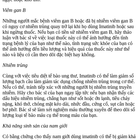
Viêm gan B
Những người mắc bệnh viêm gan B hoặc đã bị nhiễm viêm gan B
có nguy cơ nhiễm trùng quay trở lại khi họ dùng Imatinib hoặc sau
khi ngừng thuốc. Nếu bạn có tiền sử nhiễm viêm gan B, hãy thảo
luận với bác sĩ về việc loại thuốc này có thể ảnh hưởng đến tình
trạng bệnh lý của bạn như thế nào, tình trạng sức khỏe của bạn có
thể ảnh hưởng đến liều lượng và hiệu quả của thuốc này như thế
nào và liệu có cần theo dõi đặc biệt hay không.
Nhiễm trùng
Cùng với việc tiêu diệt tế bào ung thư, Imatinib có thể làm giảm số
lượng bạch cầu làm giảm tác dụng chống nhiễm trùng trong cơ thể.
Nếu có thể, tránh tiếp xúc với những người bị nhiễm trùng truyền
nhiễm. Hãy cho bác sĩ của bạn ngay lập tức nếu bạn nhận thấy các
dấu hiệu nhiễm trùng, chẳng hạn như sốt hoặc ớn lạnh, tiêu chảy
nặng, khó thở, chóng mặt kéo dài, nhức đầu, cứng cổ, sụt cân hoặc
bơ phờ. Bác sĩ sẽ làm xét nghiệm máu thường xuyên để theo dõi số
lượng loại tế bào máu cụ thể trong máu của bạn.
Khả năng sinh sản của nam giới
Có bằng chứng cho thấy nam giới dùng imatinib có thể bị giảm khả