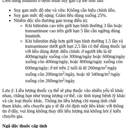
Liều dùng Imatinib ở bệnh nhân suy gan cụ thể như sau:
Suy gan mức độ nhẹ và vừa: Không cần hiệu chỉnh liều.
Suy gan mức độ nặng: Giảm liều dùng xuống 25%.
Nhiễm độc tổn thương gan trong điều trị:
Khi bilirubin cao trên giới hạn bình thường 3 lần hoặc
transaminase cao trên giới hạn 5 lần cần ngừng dùng
Imatinib.
Khi bilirubin thấp hơn giới hạn bình thường 1,5 lần và
transaminase dưới giới hạn 2,5 lần có thể dùng thuốc lại
với liều dùng được điều chỉnh: ở người lớn là từ
400mg/ngày xuống còn 300mg/ngày hoặc 600mg/ngày
xuống còn 400mg/ngày, hoặc 800mg/ngày xuống còn
2
600mg/ngày; ở trẻ trên 2 tuổi là từ 260mg/m
/ngày
2
2
xuống còn 200mg/m
/ngày, hoặc từ 340mg/m
/ngày
2
xuống còn 260mg/m
/ngày.
Lưu ý: Liều lượng thuốc cụ thể sẽ phụ thuộc vào nhiều yếu tố khác
nhau, chẳng hạn như trọng lượng cơ thể, các tình trạng bệnh lý khác
và các loại thuốc khác. Thông tin liều lượng chỉ mang tính chất
tham khảo, nếu chuyên gia y tế đã chỉ định một liều khác với thông
tin ở đây, vui lòng không thay đổi liều lượng mà không hỏi ý kiến
chuyên gia.
Ngộ độc thuốc cấp tính