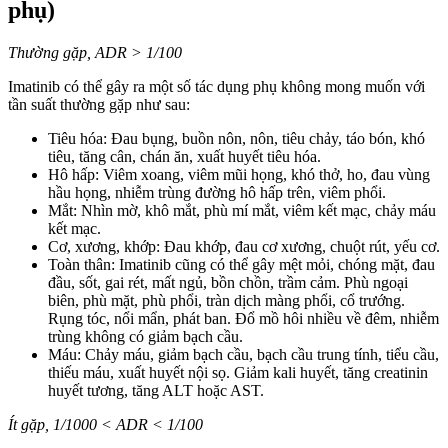
phụ)
Thường gặp, ADR > 1/100
Imatinib có thể gây ra một số tác dụng phụ không mong muốn với
tần suất thường gặp như sau:
Tiêu hóa: Đau bụng, buồn nôn, nôn, tiêu chảy, táo bón, khó
tiêu, tăng cân, chán ăn, xuất huyết tiêu hóa.
Hô hấp: Viêm xoang, viêm mũi họng, khó thở, ho, đau vùng
hầu họng, nhiễm trùng đường hô hấp trên, viêm phổi.
Mắt: Nhìn mờ, khô mắt, phù mí mắt, viêm kết mạc, chảy máu
kết mạc.
Cơ, xương, khớp: Đau khớp, đau cơ xương, chuột rút, yếu cơ.
Toàn thân: Imatinib cũng có thể gây mệt mỏi, chóng mặt, đau
đầu, sốt, gai rét, mất ngủ, bồn chồn, trầm cảm. Phù ngoại
biên, phù mặt, phù phổi, tràn dịch màng phổi, cổ trướng.
Rụng tóc, nổi mẩn, phát ban. Đổ mồ hôi nhiều về đêm, nhiễm
trùng không có giảm bạch cầu.
Máu: Chảy máu, giảm bạch cầu, bạch cầu trung tính, tiểu cầu,
thiếu máu, xuất huyết nội sọ. Giảm kali huyết, tăng creatinin
huyết tương, tăng ALT hoặc AST.
Ít gặp, 1/1000 < ADR < 1/100