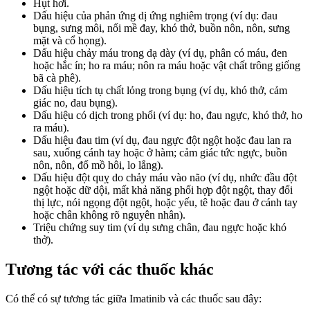
Hụt hơi.
Dấu hiệu của phản ứng dị ứng nghiêm trọng (ví dụ: đau
bụng, sưng môi, nổi mề đay, khó thở, buồn nôn, nôn, sưng
mặt và cổ họng).
Dấu hiệu chảy máu trong dạ dày (ví dụ, phân có máu, đen
hoặc hắc ín; ho ra máu; nôn ra máu hoặc vật chất trông giống
bã cà phê).
Dấu hiệu tích tụ chất lỏng trong bụng (ví dụ, khó thở, cảm
giác no, đau bụng).
Dấu hiệu có dịch trong phổi (ví dụ: ho, đau ngực, khó thở, ho
ra máu).
Dấu hiệu đau tim (ví dụ, đau ngực đột ngột hoặc đau lan ra
sau, xuống cánh tay hoặc ở hàm; cảm giác tức ngực, buồn
nôn, nôn, đổ mồ hôi, lo lắng).
Dấu hiệu đột quỵ do chảy máu vào não (ví dụ, nhức đầu đột
ngột hoặc dữ dội, mất khả năng phối hợp đột ngột, thay đổi
thị lực, nói ngọng đột ngột, hoặc yếu, tê hoặc đau ở cánh tay
hoặc chân không rõ nguyên nhân).
Triệu chứng suy tim (ví dụ sưng chân, đau ngực hoặc khó
thở).
Tương tác với các thuốc khác
Có thể có sự tương tác giữa Imatinib và các thuốc sau đây: