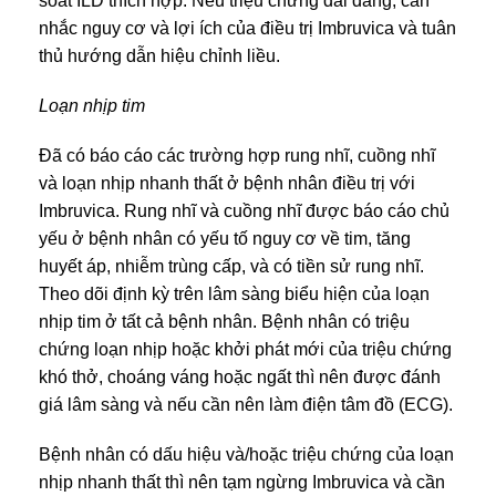
soát ILD thích hợp. Nếu triệu chứng dai dẳng, cân
nhắc nguy cơ và lợi ích của điều trị Imbruvica và tuân
thủ hướng dẫn hiệu chỉnh liều.
Loạn nhịp tim
Đã có báo cáo các trường hợp rung nhĩ, cuồng nhĩ
và loạn nhịp nhanh thất ở bệnh nhân điều trị với
Imbruvica. Rung nhĩ và cuồng nhĩ được báo cáo chủ
yếu ở bệnh nhân có yếu tố nguy cơ về tim, tăng
huyết áp, nhiễm trùng cấp, và có tiền sử rung nhĩ.
Theo dõi định kỳ trên lâm sàng biểu hiện của loạn
nhịp tim ở tất cả bệnh nhân. Bệnh nhân có triệu
chứng loạn nhịp hoặc khởi phát mới của triệu chứng
khó thở, choáng váng hoặc ngất thì nên được đánh
giá lâm sàng và nếu cần nên làm điện tâm đồ (ECG).
Bệnh nhân có dấu hiệu và/hoặc triệu chứng của loạn
nhịp nhanh thất thì nên tạm ngừng Imbruvica và cần