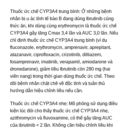
Thuốc ức chế CYP3A4 trung bình: Ở những bệnh
nhân bị u ác tính tế bào B đang dùng Ibrutinib cùng
thức ăn, khi dùng cùng erythromycin là thuốc ức chế
CYP3A4 gây tăng Cmax 3,4 lần và AUC 3,0 lần. Nếu
chỉ định thuốc ức chế CYP3A4 trung bình (ví dụ
fluconazole, erythromycin, amprenavir, aprepitant,
atazanavir, ciprofloxacin, crizotinib, diltiazem,
fosamprenavir, imatinib, verapamil, amiodarone và
dronedarone), giảm liều Ibrutinib còn 280 mg (hai
viên nang) trong thời gian dùng thuốc ức chế. Theo
dõi bệnh nhân chặt chẽ về độc tính và tuân thủ
hướng dẫn hiệu chỉnh liều nếu cần.
Thuốc ức chế CYP3A4 nhẹ: Mô phỏng sử dụng điều
kiện lúc đói cho thấy thuốc ức chế CYP3A4 nhẹ,
azithromycin và fluvoxamine, có thể gây tăng AUC
của ibrutinib < 2 lần. Không cần hiệu chỉnh liều khi