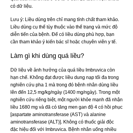
có dữ liệu.
Lưu ý: Liều dùng trên chỉ mang tính chất tham khảo.
Liều dùng cụ thể tùy thuộc vào thể trạng và mức độ
diễn tiến của bệnh. Để có liều dùng phù hợp, bạn
cần tham khảo ý kiến bác sĩ hoặc chuyên viên y tế.
Làm gì khi dùng quá liều?
Dữ liệu về ảnh hưởng của quá liều Imbruvica còn
hạn chế. Không đạt được liều dung nạp tối đa trong
nghiên cứu pha 1 mà trong đó bệnh nhân dùng liều
lên đến 12,5 mg/kg/ngày (1400 mg/ngày). Trong một
nghiên cứu riêng biệt, một người khỏe mạnh đã nhận
liều 1680 mg và đã có tăng men gan độ 4 có hồi phục
[aspartate aminotransferase (AST) và alanine
aminotransferase (ALT)]. Không có thuốc giải độc
đặc hiệu đối với Imbruvica. Bệnh nhân uống nhiều