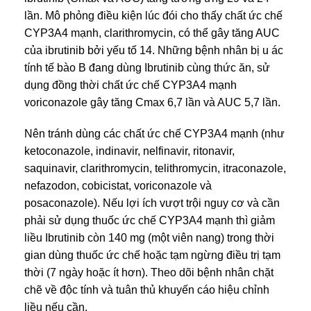
lần. Mô phỏng điều kiện lúc đói cho thấy chất ức chế
CYP3A4 mạnh, clarithromycin, có thể gây tăng AUC
của ibrutinib bởi yếu tố 14. Những bệnh nhân bị u ác
tính tế bào B đang dùng Ibrutinib cùng thức ăn, sử
dụng đồng thời chất ức chế CYP3A4 mạnh
voriconazole gây tăng Cmax 6,7 lần và AUC 5,7 lần.
Nên tránh dùng các chất ức chế CYP3A4 mạnh (như
ketoconazole, indinavir, nelfinavir, ritonavir,
saquinavir, clarithromycin, telithromycin, itraconazole,
nefazodon, cobicistat, voriconazole và
posaconazole). Nếu lợi ích vượt trội nguy cơ và cần
phải sử dụng thuốc ức chế CYP3A4 mạnh thì giảm
liều Ibrutinib còn 140 mg (một viên nang) trong thời
gian dùng thuốc ức chế hoặc tạm ngừng điều trị tạm
thời (7 ngày hoặc ít hơn). Theo dõi bệnh nhân chặt
chẽ về độc tính và tuân thủ khuyến cáo hiệu chỉnh
liều nếu cần.