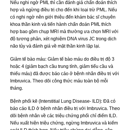
Nếu nghi ngờ PML thì cần đánh giá chẩn đoán thích
hợp và ngừng điều trị cho đến khi loại trừ PML. Nếu
có nghi ngờ nên giới thiệu đến khám bác sĩ chuyên
khoa thần kinh và tiến hành chẩn đoán PML thích
hợp bao gồm chụp MRI mà thường ưa chọn MRI với
độ tương phản, xét nghiệm DNA virus JC trong dịch
não tủy và đánh giá về mặt thần kinh lặp lại.
Giảm tế bào máu: Giảm tế bào máu do điều trị độ 3
hoặc 4 (giảm bạch cầu trung tính, giảm tiểu cầu và
thiếu máu) đã được báo cáo ở bệnh nhân điều trị với
Imbruvica. Theo dõi công thức máu toàn bộ mỗi
tháng.
Bệnh phổi kẽ (Interstitial Lung Disease- ILD): Đã có
báo cáo ILD ở bệnh nhân điều trị với Imbruvica. Theo
dõi bệnh nhân về các triệu chứng phổi chỉ điểm ILD.
Nếu xuất hiện triệu chứng, ngừng Imbruvica và kiểm