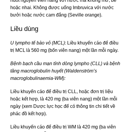
nuốt nguyên viên nang với nước mà không mở, bẻ
hoặc nhai. Không được uống Imbruvica với nước
bưởi hoặc nước cam đắng (Seville orange).
Liều dùng
U lympho tế bào vỏ (MCL):
Liều khuyến cáo để điều
trị MCL là 560 mg (bốn viên nang) một lần mỗi ngày.
Bệnh bạch cầu mạn tính dòng lympho (CLL) và bệnh
tăng macroglobulin huyết (Waldenström’s
macroglobulinaemia-WM):
Liều khuyến cáo để điều trị CLL, hoặc đơn trị liệu
hoặc kết hợp, là 420 mg (ba viên nang) một lần mỗi
ngày (xem Dược lực học để có thông tin chi tiết về
phác đồ kết hợp).
Liều khuyến cáo để điều trị WM là 420 mg (ba viên