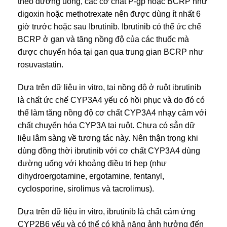
theo đường uống, các cơ chất P-gp hoặc BCRP như
digoxin hoặc methotrexate nên được dùng ít nhất 6
giờ trước hoặc sau Ibrutinib. Ibrutinib có thể ức chế
BCRP ở gan và tăng nồng độ của các thuốc mà
được chuyển hóa tại gan qua trung gian BCRP như
rosuvastatin.
Dựa trên dữ liệu in vitro, tại nồng độ ở ruột ibrutinib
là chất ức chế CYP3A4 yếu có hồi phục và do đó có
thể làm tăng nồng độ cơ chất CYP3A4 nhạy cảm với
chất chuyển hóa CYP3A tại ruột. Chưa có sẵn dữ
liệu lâm sàng về tương tác này. Nên thận trọng khi
dùng đồng thời ibrutinib với cơ chất CYP3A4 dùng
đường uống với khoảng điều trị hẹp (như
dihydroergotamine, ergotamine, fentanyl,
cyclosporine, sirolimus và tacrolimus).
Dựa trên dữ liệu in vitro, ibrutinib là chất cảm ứng
CYP2B6 yếu và có thể có khả năng ảnh hưởng đến