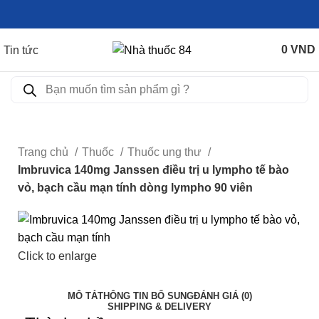
0
VND
Tin tức
Trang chủ
Thuốc
Thuốc ung thư
Imbruvica 140mg Janssen điều trị u lympho tế bào
vỏ, bạch cầu mạn tính dòng lympho 90 viên
Click to enlarge
MÔ TẢ
THÔNG TIN BỔ SUNG
ĐÁNH GIÁ (0)
SHIPPING & DELIVERY