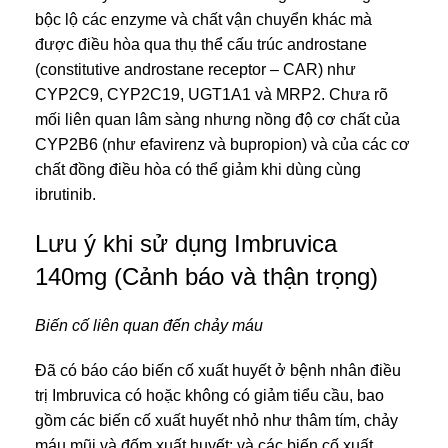
bộc lộ các enzyme và chất vận chuyển khác mà
được điều hòa qua thụ thể cấu trúc androstane
(constitutive androstane receptor – CAR) như
CYP2C9, CYP2C19, UGT1A1 và MRP2. Chưa rõ
mối liên quan lâm sàng nhưng nồng độ cơ chất của
CYP2B6 (như efavirenz và bupropion) và của các cơ
chất đồng điều hòa có thể giảm khi dùng cùng
ibrutinib.
Lưu ý khi sử dụng Imbruvica
140mg (Cảnh báo và thận trọng)
Biến cố liên quan đến chảy máu
Đã có báo cáo biến cố xuất huyết ở bệnh nhân điều
trị Imbruvica có hoặc không có giảm tiểu cầu, bao
gồm các biến cố xuất huyết nhỏ như thâm tím, chảy
máu mũi và đốm xuất huyết; và các biến cố xuất