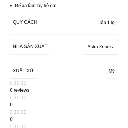
Để xa tầm tay trẻ em
QUY CÁCH
Hộp 1 lọ
NHÀ SẢN XUẤT
Astra Zeneca
XUẤT XỨ
Mỹ
0 reviews
0
0