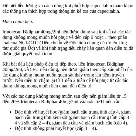
Để biết liều lượng và cách dùng khi phối hợp capecitabin tham khảo
các thông tin thích hợp trong thông tin kê toa của capecitabin.
Điều chỉnh liều:
Irinotecan Bidiphar 40mg/2ml nên được dùng sau khi tất cả các tác
dụng không mong muốn hồi phục về đến cấp 0 hoặc 1 theo phân
loại của NCI-CTC (Tiêu chuẩn về Độc tính chung của Viện Ung
thư quốc gia Úc) và khi tình trạng tiêu chảy liên quan đến điều trị đã
được giải quyết hoàn toàn.
Khi bắt đầu liệu pháp điều trị tiếp theo, liều Irinotecan Bidiphar
40mg/2ml, và 5FU nếu dùng, nên được giảm theo cấp xấu nhất của
tác dụng không mong muốn quan sát thấy trong lần tiêm truyền
trước. Nên điều trị chậm lại từ 1 đến 2 tuần để hồi phục từ các tác
dụng không mong muốn liên quan đến điều trị.
Với các tác dụng không mong muốn sau đây nên giảm liều từ 15
đến 20% Irinotecan Bidiphar 40mg/2ml và/hoặc 5FU nếu cần:
Độc tính về huyết học (giảm bạch cầu trung tính cấp 4, giảm
bạch cầu trung tính kèm sốt (giảm bạch cầu trung tính cấp 3 –
4 và sốt cấp 2 – 4), giảm tiểu cầu và giảm bạch cầu (cấp 4).
Độc tính không phải huyết học (cấp 3 – 4).