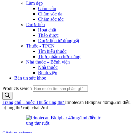
Làm đẹp
Giảm cân
Chăm sóc da
Chăm sóc tóc
Dược liệu
Hoạt chất
Thảo dược
Dược liệu từ động vật
Thuốc - TPCN
Tìm hiểu thuốc
Thực phẩm chức năng
Nhà thuốc – Bệnh viện
Nhà thuốc
Bệnh viện
Bản tin sức khỏe
Products search
Trang chủ
Thuốc
Thuốc ung thư
Irinotecan Bidiphar 40mg/2ml điều
trị ung thư ruột chai 2ml