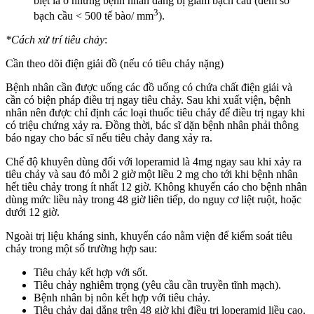
biệt là ở những bệnh nhân đang bị giảm bạch cầu (đếm số
3
bạch cầu < 500 tế bào/ mm
).
*Cách xử trí tiêu chảy
:
Cần theo dõi điện giải đồ (nếu có tiêu chảy nặng)
Bệnh nhân cần được uống các đồ uống có chứa chất điện giải và
cần có biện pháp điều trị ngay tiêu chảy. Sau khi xuất viện, bệnh
nhân nên được chỉ định các loại thuốc tiêu chảy để điều trị ngay khi
có triệu chứng xảy ra. Đồng thời, bác sĩ dặn bệnh nhân phải thông
báo ngay cho bác sĩ nếu tiêu chảy đang xảy ra.
Chế độ khuyên dùng đối với loperamid là 4mg ngay sau khi xảy ra
tiêu chảy và sau đó mỗi 2 giờ một liều 2 mg cho tới khi bệnh nhân
hết tiêu chảy trong ít nhất 12 giờ. Không khuyến cáo cho bệnh nhân
dùng mức liều này trong 48 giờ liên tiếp, do nguy cơ liệt ruột, hoặc
dưới 12 giờ.
Ngoài trị liệu kháng sinh, khuyến cáo nằm viện để kiểm soát tiêu
chảy trong một số trường hợp sau:
Tiêu chảy kết hợp với sốt.
Tiêu chảy nghiêm trọng (yêu cầu cần truyền tĩnh mạch).
Bệnh nhân bị nôn kết hợp với tiêu chảy.
Tiêu chảy dai dẳng trên 48 giờ khi điều trị loperamid liều cao.