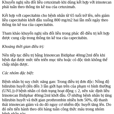
Khuyến nghị sửa đổi liều cetuximab khi dùng kết hợp với irinotecan
phải tuân theo thông tin kê toa của cetuximab.
Kết hợp với capecitabin cho bệnh nhân từ 65 tuổi trở lên, nên giảm
liều capecitabin khởi đầu xuống 800 mg/m2 hai lần mỗi ngày theo
thông tin kê toa của capecitabin.
Tham khảo khuyến nghị sửa đổi liều trong phác đồ điều trị kết hợp
được cung cấp trong thông tin kê toa của capecitabin.
Khoảng thời gian điều trị:
Nên tiếp tục điều trị bằng Irinotecan Bidiphar 40mg/2ml đến khi
bệnh đạt được mức tiến triển mục tiêu hoặc có độc tính không thể
chấp nhận được.
Các nhóm đặc biệt:
Bệnh nhân bị suy chức năng gan: Trong điều trị đơn độc: Nồng độ
bilirubin huyết (lên đến 3 lần giới hạn trên của phạm vi bình thường
(UNL)) ở bệnh nhân có tình trạng hoạt động ≤ 2, nên xác định liều
Irinotecan Bidiphar 40mg/2ml khởi đầu. Ở những bệnh nhân bị tăng
bilirubin huyết và thời gian prothrombin nhiều hơn 50%, độ thanh
thải irinotecan giảm và do đó nguy cơ nhiễm độc huyết tăng lên. Do
đó nên tiến hành theo dõi hàng tuần công thức máu trong nhóm
bệnh nhân này.