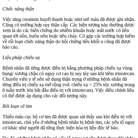
Chức năng thận
Việc tăng creatinin huyết thanh hoặc nitơ urê máu đã được ghi nhận.
Cũng có trường hợp suy thận cấp. Các hiện tượng này thường được
xem là do các biến chứng do nhiễm khuẩn hoặc mất nước có liên
quan tới nôn, buồn nôn hoặc tiêu chảy. Có gặp các trường hợp hiếm
về rối loạn chức năng thận do hội chứng tiêu khối u cũng đã được
báo cáo.
Liệu pháp chiếu xạ
Bệnh nhân đã từng được điều trị bằng phương pháp chiếu xạ vùng
bụng/ xương chậu có nguy cơ cao bị suy tủy sau khi tiêm irinotecan.
Chuyên viên y tế nên sử dụng thận trọng ở những bệnh nhân đã
từng điều trị chiếu xạ mở rộng (vd: chiếu xạ > 25% tủy xương trong
6 tuần trước khi bắt đầu điều trị với irinotecan). Việc điều chỉnh liều
có thể được áp dụng cho các đối tượng này.
Rối loạn về tim
Thiếu máu cục bộ cơ tim đã được quan sát thấy sau khi điều trị với
irinotecan, chủ yếu ở những bệnh nhân bị bệnh tim, các yếu tố nguy
cơ khác như người đã từng thực hiện hóa trị liệu độc tế bào.