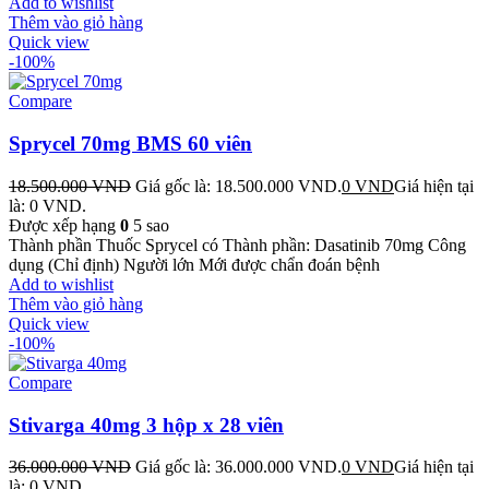
Add to wishlist
Thêm vào giỏ hàng
Quick view
-100%
Compare
Sprycel 70mg BMS 60 viên
18.500.000
VND
Giá gốc là: 18.500.000 VND.
0
VND
Giá hiện tại
là: 0 VND.
Được xếp hạng
0
5 sao
Thành phần Thuốc Sprycel có Thành phần: Dasatinib 70mg Công
dụng (Chỉ định) Người lớn Mới được chẩn đoán bệnh
Add to wishlist
Thêm vào giỏ hàng
Quick view
-100%
Compare
Stivarga 40mg 3 hộp x 28 viên
36.000.000
VND
Giá gốc là: 36.000.000 VND.
0
VND
Giá hiện tại
là: 0 VND.