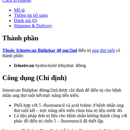
Click to enlarge
Mô tả
Thông tin bổ sung
Đánh giá (0)
Shipping & Delivery
Thành phần
Thuốc Irinotecan Bidiphar 40 mg/2ml
điều trị
ung thư ruột
có
thành phần:
Irinotecan
hydroclorid trihydrat: 40mg
Công dụng (Chỉ định)
Irinotecan Bidiphar 40mg/2ml được chỉ định để điều trị cho bệnh
nhân ung thư ruột kết-trực tràng tiến triển:
Phối hợp với 5 -fluorouracil và acid folinic ở bệnh nhân ung
thư ruột kết – trực tràng tiến triển chưa hóa trị liệu trước đó.
Là liệu pháp đơn trị liệu cho bệnh nhân không thành công với
phác đồ điều trị chứa 5 – fluorouracil đã thiết lập.