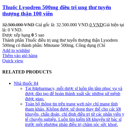
Thuốc Lysodren 500mg điều trị ung thư tuyến
thượng thận 100 viên
32.500.000
VND
Giá gốc là: 32.500.000 VND.
0
VND
Giá hiện tại
là: 0 VND.
Được xếp hạng
0
5 sao
Thành phần Thuốc điều trị ung thư tuyến thượng thận Lysodren
500mg có thành phần: Mitotane 500mg. Công dụng (Chỉ
Add to wishlist
Thêm vào giỏ hàng
Quick view
RELATED PRODUCTS
Nhà thuốc 84
Tại 84pharmacy, mỗi dược sĩ luôn tận tâm phục vụ và
được đào tạo để hoàn thành xuất sắc những sứ mệnh
được giao.
Toàn bộ thông tin trên trang web này chỉ mang tính
tham khảo. Không được sử dụng thay thế cho các lời
khuyên, chẩn đoán, chỉ định điều trị từ các nhân viên y
tế chuyên nghiệp. Luôn tìm kiếm lời khuyên từ bác sĩ
trước một phương pháp điều trị chăm sóc sức khoẻ.