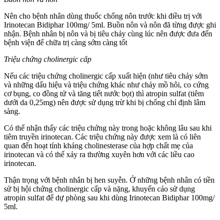
Nên cho bệnh nhân dùng thuốc chống nôn trước khi điều trị với
Irinotecan Bidiphar 100mg/ 5ml. Buồn nôn và nôn đã từng được ghi
nhận. Bệnh nhân bị nôn và bị tiêu chảy cùng lúc nên được đưa đến
bệnh viện để chữa trị càng sớm càng tốt
Triệu chứng cholinergic cấp
Nếu các triệu chứng cholinergic cấp xuất hiện (như tiêu chảy sớm
và những dấu hiệu và triệu chứng khác như chảy mồ hôi, co cứng
cơ bụng, co đồng tử và tăng tiết nước bọt) thì atropin sulfat (tiêm
dưới da 0,25mg) nên được sử dụng trừ khi bị chống chỉ định lâm
sàng.
Có thể nhận thấy các triệu chứng này trong hoặc không lâu sau khi
tiêm truyền irinotecan. Các triệu chứng này được xem là có liên
quan đến hoạt tính kháng cholinesterase của hợp chất mẹ của
irinotecan và có thể xảy ra thường xuyên hơn với các liều cao
irinotecan.
Thận trọng với bệnh nhân bị hen suyễn. Ở những bệnh nhân có tiền
sử bị hội chứng cholinergic cấp và nặng, khuyến cáo sử dụng
atropin sulfat để dự phòng sau khi dùng Irinotecan Bidiphar 100mg/
5ml.