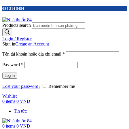
084 214 8484
Products search
Login / Register
Sign in
Create an Account
Tên tài khoản hoặc địa chỉ email
*
Password
*
Log in
Lost your password?
Remember me
Wishlist
0
items
0
VND
Tin tức
0
items
0
VND