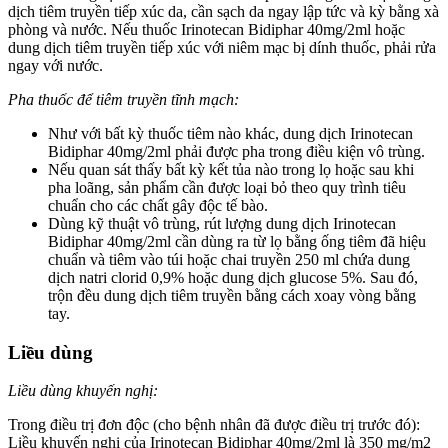
dịch tiêm truyền tiếp xúc da, cần sạch da ngay lập tức và kỳ bằng xà
phòng và nước. Nếu thuốc Irinotecan Bidiphar 40mg/2ml hoặc
dung dịch tiêm truyền tiếp xúc với niêm mạc bị dính thuốc, phải rửa
ngay với nước.
Pha thuốc để tiêm truyền tĩnh mạch:
Như với bất kỳ thuốc tiêm nào khác, dung dịch Irinotecan
Bidiphar 40mg/2ml phải được pha trong điều kiện vô trùng.
Nếu quan sát thấy bất kỳ kết tủa nào trong lọ hoặc sau khi
pha loãng, sản phẩm cần được loại bỏ theo quy trình tiêu
chuẩn cho các chất gây độc tế bào.
Dùng kỹ thuật vô trùng, rút lượng dung dịch Irinotecan
Bidiphar 40mg/2ml cần dùng ra từ lọ bằng ống tiêm đã hiệu
chuẩn và tiêm vào túi hoặc chai truyền 250 ml chứa dung
dịch natri clorid 0,9% hoặc dung dịch glucose 5%. Sau đó,
trộn đều dung dịch tiêm truyền bằng cách xoay vòng bằng
tay.
Liều dùng
Liều dùng khuyến nghị:
Trong điều trị đơn độc (cho bệnh nhân đã được điều trị trước đó):
Liều khuyến nghị của Irinotecan Bidiphar 40mg/2ml là 350 mg/m2