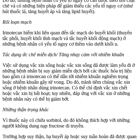
Do đó, những bệnh nhân có yếu tố nguy cơ cần được theo dõi chặt
chẽ và có những biện pháp để giảm thiểu các yếu tố nguy cơ (như
hút thuốc lá, tăng huyết áp và tăng lipid huyết).
Rối loạn mạch
Irinotecan hiếm khi liên quan đến tắc mạch do huyết khối (thuyên
tắc phổi, huyết khối tĩnh mạch và tắc huyết khối động mạch) ở
những bệnh nhân có yếu tố nguy cơ thêm vào dưới khối u.
Tác dụng ức chế miễn dịch/ Tăng nhạy cảm với nhiễm khuẩn
Việc sử dụng vắc xin sống hoặc vắc xin sống đã được làm yếu đi ở
những bệnh nhân bị suy giảm miễn dịch bởi các thuốc hóa trị liệu
bao gồm cả irinotecan có thể dẫn tới nhiễm khuẩn nghiêm trọng
hoặc nhiễm khuẩn gây tử vong. Do đó, tránh tiêm chủng vắc xin
sống ở bệnh nhân dùng irinotecan. Có thể chỉ định vắc xin chết
hoặc vắc xin bị bất hoạt; tuy nhiên, đáp ứng với vắc xin ở những
bệnh nhân này có thể bị giảm bớt.
Những thận trọng khác
Vì thuốc này có chứa sorbitol, do đó không thích hợp với những
người không dung nạp fructose di truyền.
Trường hợp suy thận, hạ huyết áp hoặc suy tuần hoàn đã được quan