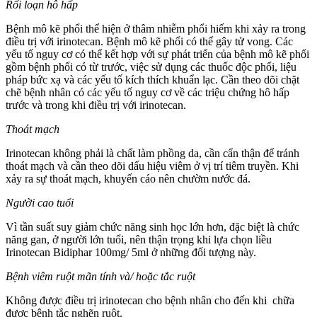
Rối loạn hô hấp
Bệnh mô kẽ phổi thể hiện ở thâm nhiễm phổi hiếm khi xảy ra trong
điều trị với irinotecan. Bệnh mô kẽ phổi có thể gây tử vong. Các
yếu tố nguy cơ có thể kết hợp với sự phát triển của bệnh mô kẽ phổi
gồm bệnh phổi có từ trước, việc sử dụng các thuốc độc phổi, liệu
pháp bức xạ và các yếu tố kích thích khuẩn lạc. Cần theo dõi chặt
chẽ bệnh nhân có các yếu tố nguy cơ về các triệu chứng hô hấp
trước và trong khi điều trị với irinotecan.
Thoát mạch
Irinotecan không phải là chất làm phồng da, cần cẩn thận để tránh
thoát mạch và cần theo dõi dấu hiệu viêm ở vị trí tiêm truyền. Khi
xảy ra sự thoát mạch, khuyến cáo nên chườm nước đá.
Người cao tuổi
Vì tần suất suy giảm chức năng sinh học lớn hơn, đặc biệt là chức
năng gan, ở người lớn tuổi, nên thận trọng khi lựa chọn liều
Irinotecan Bidiphar 100mg/ 5ml ở những đối tượng này.
Bệnh viêm ruột mãn tính và/ hoặc tắc ruột
Không được điều trị irinotecan cho bệnh nhân cho đến khi chữa
được bệnh tắc nghẽn ruột.