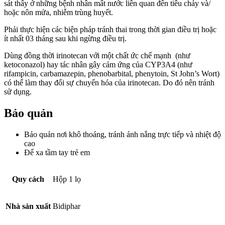
sát thấy ở những bệnh nhân mất nước liên quan đến tiêu chảy và/
hoặc nôn mửa, nhiễm trùng huyết.
Phải thực hiện các biện pháp tránh thai trong thời gian điều trị hoặc
ít nhất 03 tháng sau khi ngừng điều trị.
Dùng đồng thời irinotecan với một chất ức chế mạnh (như
ketoconazol) hay tác nhân gây cảm ứng của CYP3A4 (như
rifampicin, carbamazepin, phenobarbital, phenytoin, St John’s Wort)
có thể làm thay đổi sự chuyển hóa của irinotecan. Do đó nên tránh
sử dụng.
Bảo quản
Bảo quản nơi khô thoáng, tránh ánh nắng trực tiếp và nhiệt độ
cao
Để xa tầm tay trẻ em
Quy cách
Hộp 1 lọ
Nhà sản xuất
Bidiphar