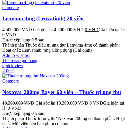
Compare
Lenvima 4mg (Lenvatinib) 20 viên
4.500.000
VND
Giá gốc là: 4.500.000 VND.
0
VND
Giá hiện tại là:
0 VND.
Được xếp hạng
0
5 sao
Thành phần Thuốc điều trị ung thư Lenvima 4mg có thành phần:
Hoạt chất: Lenvatinib 4mg Công dụng (Chỉ định)
Add to wishlist
Thêm vào giỏ hàng
Quick view
-100%
Compare
Nexavar 200mg Bayer 60 viên – Thuốc trị ung thư
10.300.000
VND
Giá gốc là: 10.300.000 VND.
0
VND
Giá hiện tại
là: 0 VND.
Được xếp hạng
0
5 sao
Thành phần Thuốc trị ung thư Nexavar 200mg có thành phần: Hoạt
chất: Mỗi viên nén bao phim có chứa