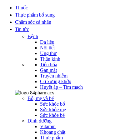
Thuốc
Thực phẩm bổ sung
Chăm sóc cá nhân
Tin tức
Bệnh
Da liễu
Nội tiết
Ung thư
Thần kinh
Tiêu hóa
Gan mật
Truyền nhiễm
Cơ xương khớp
Huyết áp – Tim mạch
Bố, mẹ và bé
Sức khỏe bố
Sức khỏe mẹ
Sức khỏe bé
Dinh dưỡng
Vitamin
Khoáng chất
Thực phẩm