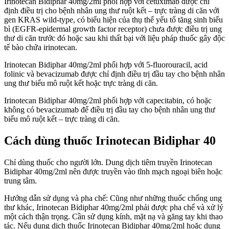
Irinotecan Bidiphar 40mg/2ml phối hợp với cetuximab được chỉ
định điều trị cho bệnh nhân ung thư ruột kết – trực tràng di căn với
gen KRAS wild-type, có biểu hiện của thụ thể yếu tố tăng sinh biểu
bì (EGFR-epidermal growth factor receptor) chưa được điều trị ung
thư di căn trước đó hoặc sau khi thất bại với liệu pháp thuốc gây độc
tế bào chứa irinotecan.
Irinotecan Bidiphar 40mg/2ml phối hợp với 5-fluorouracil, acid
folinic và bevacizumab được chỉ định điều trị đầu tay cho bệnh nhân
ung thư biểu mô ruột kết hoặc trực tràng di căn.
Irinotecan Bidiphar 40mg/2ml phối hợp với capecitabin, có hoặc
không có bevacizumab để điều trị đầu tay cho bệnh nhân ung thư
biểu mô ruột kết – trực tràng di căn.
Cách dùng thuốc Irinotecan Bidiphar 40
Chỉ dùng thuốc cho người lớn. Dung dịch tiêm truyền Irinotecan
Bidiphar 40mg/2ml nên được truyền vào tĩnh mạch ngoại biên hoặc
trung tâm.
Hướng dẫn sử dụng và pha chế: Cũng như những thuốc chống ung
thư khác, Irinotecan Bidiphar 40mg/2ml phải được pha chế và xử lý
một cách thận trọng. Cần sử dụng kính, mặt nạ và găng tay khi thao
tác. Nếu dung dịch thuốc Irinotecan Bidiphar 40mg/2ml hoặc dung