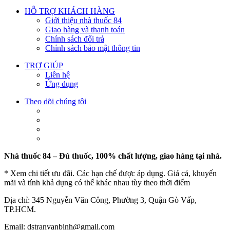
HỖ TRỢ KHÁCH HÀNG
Giới thiệu nhà thuốc 84
Giao hàng và thanh toán
Chính sách đổi trả
Chính sách bảo mật thông tin
TRỢ GIÚP
Liên hệ
Ứng dụng
Theo dõi chúng tôi
Nhà thuốc 84 – Đủ thuốc, 100% chất lượng, giao hàng tại nhà.
* Xem chi tiết ưu đãi. Các hạn chế được áp dụng. Giá cả, khuyến
mãi và tính khả dụng có thể khác nhau tùy theo thời điểm
Địa chỉ: 345 Nguyễn Văn Công, Phường 3, Quận Gò Vấp,
TP.HCM.
Email: dstranvanbinh@gmail.com