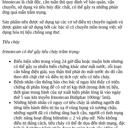
Irinotecan là chất độc, cần tuân thủ quy định về bảo quản, vận
chuyển, sử dụng và tiêu hủy độc chất, có thể gây ra những phản
ứng quá mẫn trầm trọng.
Sản phẩm nên được sử dụng tại các cơ sở điều trị chuyên ngành và
được giám sát sử dụng bởi các bác sĩ có chuyên môn trong việc sử
dụng hóa trị liệu chống ung thư.
Tiêu chảy
Irinotecan có thể gây tiêu chảy trầm trọng:
Biểu hiện sớm trong vòng 24 giờ đầu hoặc muộn hơn nhưng
có thể gây ra nhiều biến chứng khác như mất nước, rối loạn
cân bằng điện giải, suy thận thứ phát do mất nước do đó cần
theo dõi chặt chẽ và điều trị tích cực nếu có tiêu chảy.
Bệnh nhân cần thông báo cho bác sĩ ngay khi thấy có triệu
chứng đi phân lỏng để có xử trí kịp thời (trong đơn trị liệu,
thời gian trung bình của sự xuất hiện phân lỏng là vào ngày
thứ 5 sau khi truyền Irinotecan Bidiphar 100mg/ 5ml).
Những bệnh nhân có nguy cơ tiêu chảy là những người đã
từng tiến hành điều trị tia xạ ở vùng bụng và xương chậu,
những người đã có chứng tăng bạch cầu, người có tình trạng
chức năng hoạt động bilirubin ≥ 2 và phụ nữ. Nếu không
điều trị đúng cách, tiêu chảy có thể đe dọa đến tính mạng, đặc