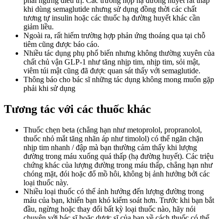
phải ngừng điều trị. Các trường hợp hạ đường huyết rất thấp
khi dùng semaglutide nhưng sử dụng đồng thời các chất
tương tự insulin hoặc các thuốc hạ đường huyết khác cần
giảm liều.
Ngoài ra, rất hiếm trường hợp phản ứng thoáng qua tại chỗ
tiêm cũng được báo cáo.
Nhiều tác dụng phụ phổ biến nhưng không thường xuyên của
chất chủ vận GLP-1 như tăng nhịp tim, nhịp tim, sỏi mật,
viêm túi mật cũng đã được quan sát thấy với semaglutide.
Thông báo cho bác sĩ những tác dụng không mong muốn gặp
phải khi sử dụng
Tương tác với các thuốc khác
Thuốc chẹn beta (chẳng hạn như metoprolol, propranolol,
thuốc nhỏ mắt tăng nhãn áp như timolol) có thể ngăn chặn
nhịp tim nhanh / đập mà bạn thường cảm thấy khi lượng
đường trong máu xuống quá thấp (hạ đường huyết). Các triệu
chứng khác của lượng đường trong máu thấp, chẳng hạn như
chóng mặt, đói hoặc đổ mồ hôi, không bị ảnh hưởng bởi các
loại thuốc này.
Nhiều loại thuốc có thể ảnh hưởng đến lượng đường trong
máu của bạn, khiến bạn khó kiểm soát hơn. Trước khi bạn bắt
đầu, ngừng hoặc thay đổi bất kỳ loại thuốc nào, hãy nói
chuyện với bác sĩ hoặc dược sĩ của bạn về cách thuốc có thể