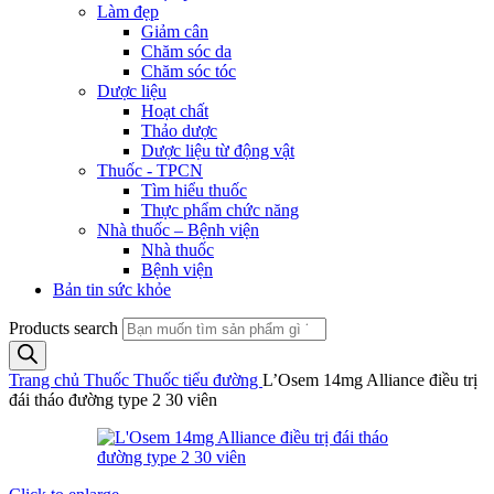
Làm đẹp
Giảm cân
Chăm sóc da
Chăm sóc tóc
Dược liệu
Hoạt chất
Thảo dược
Dược liệu từ động vật
Thuốc - TPCN
Tìm hiểu thuốc
Thực phẩm chức năng
Nhà thuốc – Bệnh viện
Nhà thuốc
Bệnh viện
Bản tin sức khỏe
Products search
Trang chủ
Thuốc
Thuốc tiểu đường
L’Osem 14mg Alliance điều trị
đái tháo đường type 2 30 viên