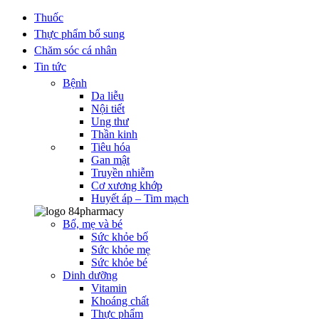
Thuốc
Thực phẩm bổ sung
Chăm sóc cá nhân
Tin tức
Bệnh
Da liễu
Nội tiết
Ung thư
Thần kinh
Tiêu hóa
Gan mật
Truyền nhiễm
Cơ xương khớp
Huyết áp – Tim mạch
Bố, mẹ và bé
Sức khỏe bố
Sức khỏe mẹ
Sức khỏe bé
Dinh dưỡng
Vitamin
Khoáng chất
Thực phẩm