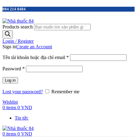
084 214 8484
Products search
Login / Register
Sign in
Create an Account
Tên tài khoản hoặc địa chỉ email
*
Password
*
Log in
Lost your password?
Remember me
Wishlist
0
items
0
VND
Tin tức
0
items
0
VND