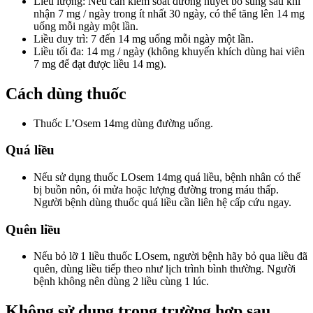
Liều lượng: Nếu cần kiểm soát đường huyết bổ sung sau khi
nhận 7 mg / ngày trong ít nhất 30 ngày, có thể tăng lên 14 mg
uống mỗi ngày một lần.
Liều duy trì: 7 đến 14 mg uống mỗi ngày một lần.
Liều tối đa: 14 mg / ngày (không khuyến khích dùng hai viên
7 mg để đạt được liều 14 mg).
Cách dùng thuốc
Thuốc L’Osem 14mg dùng đường uống.
Quá liều
Nếu sử dụng thuốc LOsem 14mg quá liều, bệnh nhân có thể
bị buồn nôn, ói mửa hoặc lượng đường trong máu thấp.
Người bệnh dùng thuốc quá liều cần liên hệ cấp cứu ngay.
Quên liều
Nếu bỏ lỡ 1 liều thuốc LOsem, người bệnh hãy bỏ qua liều đã
quên, dùng liều tiếp theo như lịch trình bình thường. Người
bệnh không nên dùng 2 liều cùng 1 lúc.
Không sử dụng trong trường hợp sau