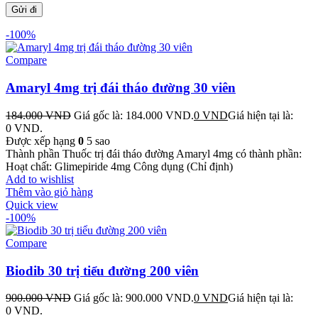
-100%
Compare
Amaryl 4mg trị đái tháo đường 30 viên
184.000
VND
Giá gốc là: 184.000 VND.
0
VND
Giá hiện tại là:
0 VND.
Được xếp hạng
0
5 sao
Thành phần Thuốc trị đái tháo đường Amaryl 4mg có thành phần:
Hoạt chất: Glimepiride 4mg Công dụng (Chỉ định)
Add to wishlist
Thêm vào giỏ hàng
Quick view
-100%
Compare
Biodib 30 trị tiểu đường 200 viên
900.000
VND
Giá gốc là: 900.000 VND.
0
VND
Giá hiện tại là:
0 VND.