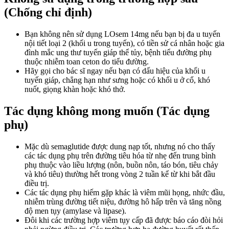
(Chống chỉ định)
Bạn không nên sử dụng LOsem 14mg nếu bạn bị đa u tuyến
nội tiết loại 2 (khối u trong tuyến), có tiền sử cá nhân hoặc gia
đình mắc ung thư tuyến giáp thể tủy, bệnh tiểu đường phụ
thuộc nhiễm toan ceton do tiểu đường.
Hãy gọi cho bác sĩ ngay nếu bạn có dấu hiệu của khối u
tuyến giáp, chẳng hạn như sưng hoặc có khối u ở cổ, khó
nuốt, giọng khàn hoặc khó thở.
Tác dụng không mong muốn (Tác dụng
phụ)
Mặc dù semaglutide được dung nạp tốt, nhưng nó cho thấy
các tác dụng phụ trên đường tiêu hóa từ nhẹ đến trung bình
phụ thuộc vào liều lượng (nôn, buồn nôn, táo bón, tiêu chảy
và khó tiêu) thường hết trong vòng 2 tuần kể từ khi bắt đầu
điều trị.
Các tác dụng phụ hiếm gặp khác là viêm mũi họng, nhức đầu,
nhiễm trùng đường tiết niệu, đường hô hấp trên và tăng nồng
độ men tụy (amylase và lipase).
Đôi khi các trường hợp viêm tụy cấp đã được báo cáo đòi hỏi