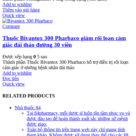
Add to wishlist
Thêm vào giỏ hàng
Quick view
Compare
Thuốc Bivantox 300 Pharbaco giảm rối loạn cảm
giác đái tháo đường 30 viên
Được xếp hạng
0
5 sao
Thành phần Thuốc Bivantox 300 Pharbaco hỗ trợ điều trị rối loạn
cảm giác ở những bệnh nhân đái tháo
Add to wishlist
Đọc tiếp
Quick view
RELATED PRODUCTS
Nhà thuốc 84
Tại 84pharmacy, mỗi dược sĩ luôn tận tâm phục vụ và
được đào tạo để hoàn thành xuất sắc những sứ mệnh
được giao.
Toàn bộ thông tin trên trang web này chỉ mang tính
tham khảo. Không được sử dụng thay thế cho các lời