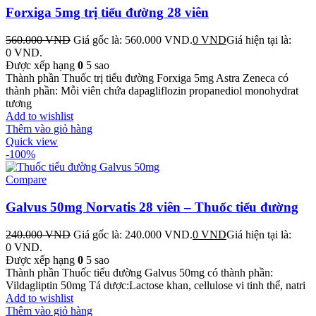
Forxiga 5mg trị tiểu đường 28 viên
560.000
VND
Giá gốc là: 560.000 VND.
0
VND
Giá hiện tại là:
0 VND.
Được xếp hạng
0
5 sao
Thành phần Thuốc trị tiểu đường Forxiga 5mg Astra Zeneca có
thành phần: Mỗi viên chứa dapagliflozin propanediol monohydrat
tương
Add to wishlist
Thêm vào giỏ hàng
Quick view
-100%
Compare
Galvus 50mg Norvatis 28 viên – Thuốc tiểu đường
240.000
VND
Giá gốc là: 240.000 VND.
0
VND
Giá hiện tại là:
0 VND.
Được xếp hạng
0
5 sao
Thành phần Thuốc tiểu đường Galvus 50mg có thành phần:
Vildagliptin 50mg Tá dược:Lactose khan, cellulose vi tinh thể, natri
Add to wishlist
Thêm vào giỏ hàng