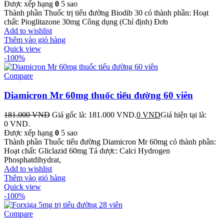
Được xếp hạng
0
5 sao
Thành phần Thuốc trị tiểu đường Biodib 30 có thành phần: Hoạt
chất: Pioglitazone 30mg Công dụng (Chỉ định) Đơn
Add to wishlist
Thêm vào giỏ hàng
Quick view
-100%
Compare
Diamicron Mr 60mg thuốc tiểu đường 60 viên
181.000
VND
Giá gốc là: 181.000 VND.
0
VND
Giá hiện tại là:
0 VND.
Được xếp hạng
0
5 sao
Thành phần Thuốc tiểu đường Diamicron Mr 60mg có thành phần:
Hoạt chất: Gliclazid 60mg Tá dược: Calci Hydrogen
Phosphatdihydrat,
Add to wishlist
Thêm vào giỏ hàng
Quick view
-100%
Compare