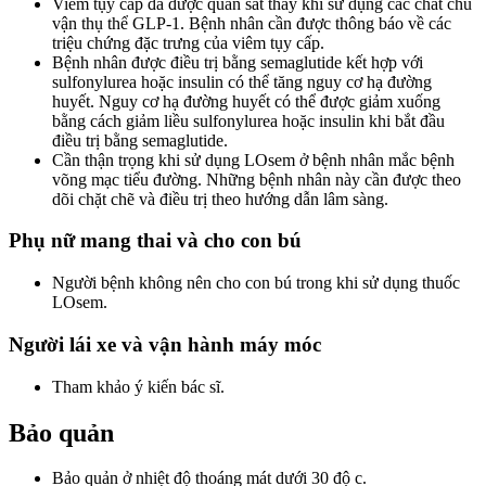
Viêm tụy cấp đã được quan sát thấy khi sử dụng các chất chủ
vận thụ thể GLP-1. Bệnh nhân cần được thông báo về các
triệu chứng đặc trưng của viêm tụy cấp.
Bệnh nhân được điều trị bằng semaglutide kết hợp với
sulfonylurea hoặc insulin có thể tăng nguy cơ hạ đường
huyết. Nguy cơ hạ đường huyết có thể được giảm xuống
bằng cách giảm liều sulfonylurea hoặc insulin khi bắt đầu
điều trị bằng semaglutide.
Cần thận trọng khi sử dụng LOsem ở bệnh nhân mắc bệnh
võng mạc tiểu đường. Những bệnh nhân này cần được theo
dõi chặt chẽ và điều trị theo hướng dẫn lâm sàng.
Phụ nữ mang thai và cho con bú
Người bệnh không nên cho con bú trong khi sử dụng thuốc
LOsem.
Người lái xe và vận hành máy móc
Tham khảo ý kiến bác sĩ.
Bảo quản
Bảo quản ở nhiệt độ thoáng mát dưới 30 độ c.