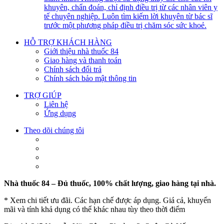
khuyên, chẩn đoán, chỉ định điều trị từ các nhân viên y
tế chuyên nghiệp. Luôn tìm kiếm lời khuyên từ bác sĩ
trước một phương pháp điều trị chăm sóc sức khoẻ.
HỖ TRỢ KHÁCH HÀNG
Giới thiệu nhà thuốc 84
Giao hàng và thanh toán
Chính sách đổi trả
Chính sách bảo mật thông tin
TRỢ GIÚP
Liên hệ
Ứng dụng
Theo dõi chúng tôi
Nhà thuốc 84 – Đủ thuốc, 100% chất lượng, giao hàng tại nhà.
* Xem chi tiết ưu đãi. Các hạn chế được áp dụng. Giá cả, khuyến
mãi và tính khả dụng có thể khác nhau tùy theo thời điểm