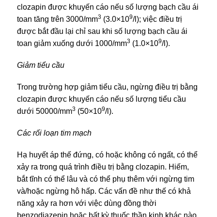
clozapin được khuyến cáo nếu số lượng bạch cầu ái
3
9
toan tăng trên 3000/mm
(3.0×10
/l); việc điều trị
được bắt đầu lại chỉ sau khi số lượng bạch cầu ái
3
9
toan giảm xuống dưới 1000/mm
(1.0×10
/l).
Giảm tiểu cầu
Trong trường hợp giảm tiểu cầu, ngừng điều trị bằng
clozapin được khuyến cáo nếu số lượng tiểu cầu
3
9
dưới 50000/mm
(50×10
/l).
Các rối loạn tim mạch
Hạ huyết áp thế đứng, có hoặc không có ngất, có thể
xảy ra trong quá trình điều trị bằng clozapin. Hiếm,
bắt tĩnh có thể lâu và có thể phụ thêm với ngừng tim
và/hoặc ngừng hô hấp. Các vấn đề như thế có khả
năng xảy ra hơn với việc dùng đồng thời
benzodiazepin hoặc bất kỳ thuốc thần kinh khác nào