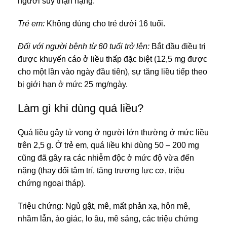
người suy thận nặng.
Trẻ em:
Không dùng cho trẻ dưới 16 tuổi.
Đối với người bệnh từ 60 tuổi trở lên:
Bắt đầu điều trị
được khuyến cáo ở liều thấp đặc biệt (12,5 mg được
cho một lần vào ngày đầu tiên), sự tăng liều tiếp theo
bị giới hạn ở mức 25 mg/ngày.
Làm gì khi dùng quá liều?
Quá liều gây tử vong ở người lớn thường ở mức liều
trên 2,5 g. Ở trẻ em, quá liều khi dùng 50 – 200 mg
cũng đã gây ra các nhiễm độc ở mức độ vừa đến
nặng (thay đổi tâm trí, tăng trương lực cơ, triệu
chứng ngoại tháp).
Triệu chứng: Ngủ gật, mê, mất phản xạ, hôn mê,
nhầm lẫn, ảo giác, lo âu, mê sảng, các triệu chứng