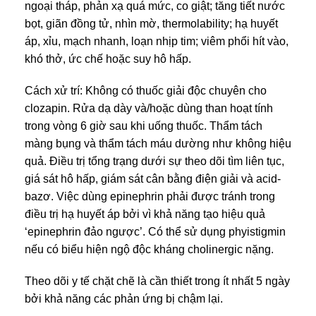
ngoại tháp, phản xạ quá mức, co giật; tăng tiết nước
bọt, giãn đồng tử, nhìn mờ, thermolability; hạ huyết
áp, xỉu, mạch nhanh, loạn nhịp tim; viêm phổi hít vào,
khó thở, ức chế hoặc suy hô hấp.
Cách xử trí: Không có thuốc giải độc chuyên cho
clozapin. Rửa dạ dày và/hoặc dùng than hoạt tính
trong vòng 6 giờ sau khi uống thuốc. Thẩm tách
màng bụng và thẩm tách máu dường như không hiệu
quả. Điều trị tổng trạng dưới sự theo dõi tìm liên tục,
giá sát hô hấp, giám sát cân bằng điện giải và acid-
bazơ. Việc dùng epinephrin phải được tránh trong
điều trị hạ huyết áp bởi vì khả năng tạo hiệu quả
‘epinephrin đảo ngược’. Có thể sử dụng phyistigmin
nếu có biểu hiện ngộ độc kháng cholinergic nặng.
Theo dõi y tế chặt chẽ là cần thiết trong ít nhất 5 ngày
bởi khả năng các phản ứng bị chậm lại.