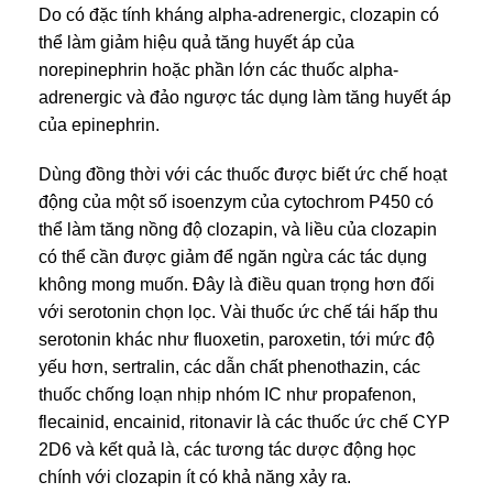
Do có đặc tính kháng alpha-adrenergic, clozapin có
thể làm giảm hiệu quả tăng huyết áp của
norepinephrin hoặc phần lớn các thuốc alpha-
adrenergic và đảo ngược tác dụng làm tăng huyết áp
của epinephrin.
Dùng đồng thời với các thuốc được biết ức chế hoạt
động của một số isoenzym của cytochrom P450 có
thể làm tăng nồng độ clozapin, và liều của clozapin
có thể cần được giảm để ngăn ngừa các tác dụng
không mong muốn. Đây là điều quan trọng hơn đối
với serotonin chọn lọc. Vài thuốc ức chế tái hấp thu
serotonin khác như fluoxetin, paroxetin, tới mức độ
yếu hơn, sertralin, các dẫn chất phenothazin, các
thuốc chống loạn nhịp nhóm IC như propafenon,
flecainid, encainid, ritonavir là các thuốc ức chế CYP
2D6 và kết quả là, các tương tác dược động học
chính với clozapin ít có khả năng xảy ra.