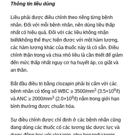
Thông tin liều dùng
Liều phải được điều chỉnh theo riêng từng bệnh
nhân. Đối với mỗi bệnh nhân, nên dùng liều thấp
nhất có hiệu quả. Đối với các liều không nhận
biết/không thể thực hiện được với một hàm lượng,
các hàm lượng khác của thuốc này là có sẵn. Điều
chỉnh thận trọng và chia nhỏ liều là cần thiết để giảm
đến mức thấp nhất nguy cơ hạ huyết áp, co giật và
an thần.
Bắt đầu điều trị bằng clozapin phải bị cấm với các
3
9
bệnh nhân có tổng số WBC ≥ 3500/mm
(3.5×10
/l)
3
9
và ANC ≥ 2000/mm
(2.0×10
/l) nằm trong giới hạn
bình thường được chuẩn hóa.
Sự điều chỉnh được chỉ định ở các bệnh nhân cũng
đang dùng các thuốc có các tương tác dược lực và
dược động học với clozapin, như benzodiazepin