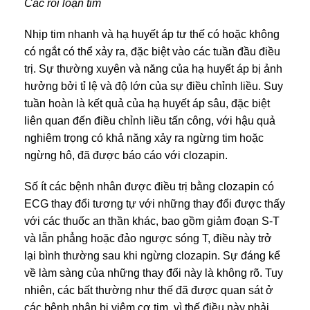
Các rối loạn tim
Nhịp tim nhanh và hạ huyết áp tư thế có hoặc không
có ngắt có thể xảy ra, đặc biệt vào các tuần đầu điều
trị. Sự thường xuyên và năng của hạ huyết áp bị ảnh
hưởng bởi tỉ lệ và độ lớn của sự điều chỉnh liều. Suy
tuần hoàn là kết quả của hạ huyết áp sâu, đặc biệt
liên quan đến điều chỉnh liều tấn công, với hậu quả
nghiêm trọng có khả năng xảy ra ngừng tim hoặc
ngừng hô, đã được báo cáo với clozapin.
Số ít các bệnh nhân được điều trị bằng clozapin có
ECG thay đổi tương tự với những thay đổi được thấy
với các thuốc an thần khác, bao gồm giảm đoạn S-T
và lẫn phẳng hoặc đảo ngược sóng T, điều này trở
lại bình thường sau khi ngừng clozapin. Sự đáng kể
về làm sàng của những thay đổi này là không rõ. Tuy
nhiên, các bất thường như thế đã được quan sát ở
các bệnh nhân bị viêm cơ tim, vì thế điều này phải