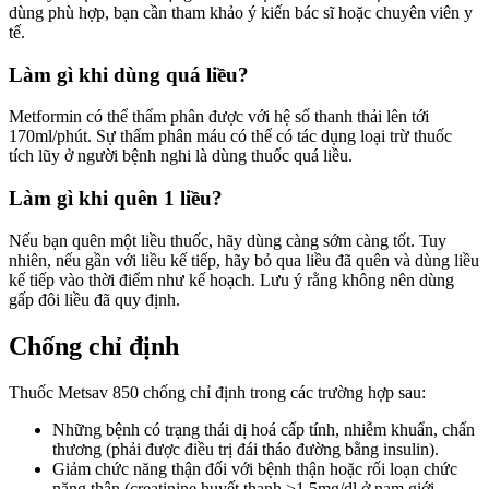
dùng phù hợp, bạn cần tham khảo ý kiến bác sĩ hoặc chuyên viên y
tế.
Làm gì khi dùng quá liều?
Metformin có thể thẩm phân được với hệ số thanh thải lên tới
170ml/phút. Sự thẩm phân máu có thể có tác dụng loại trừ thuốc
tích lũy ở người bệnh nghi là dùng thuốc quá liều.
Làm gì khi quên 1 liều?
Nếu bạn quên một liều thuốc, hãy dùng càng sớm càng tốt. Tuy
nhiên, nếu gần với liều kế tiếp, hãy bỏ qua liều đã quên và dùng liều
kế tiếp vào thời điểm như kế hoạch. Lưu ý rằng không nên dùng
gấp đôi liều đã quy định.
Chống chỉ định
Thuốc Metsav 850 chống chỉ định trong các trường hợp sau:
Những bệnh có trạng thái dị hoá cấp tính, nhiễm khuẩn, chấn
thương (phải được điều trị đái tháo đường bằng insulin).
Giảm chức năng thận đối với bệnh thận hoặc rối loạn chức
năng thận (creatinine huyết thanh
>
1,5mg/dl ở nam giới