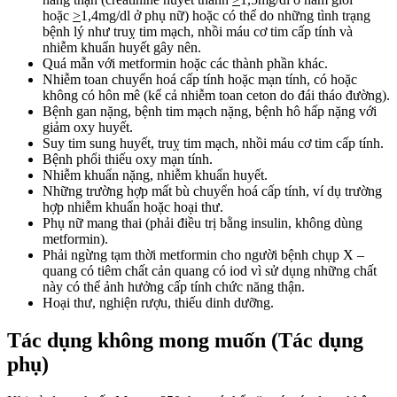
hoặc
>
1,4mg/dl ở phụ nữ) hoặc có thể do những tình trạng
bệnh lý như truỵ tim mạch, nhồi máu cơ tim cấp tính và
nhiễm khuẩn huyết gây nên.
Quá mẫn với metformin hoặc các thành phần khác.
Nhiễm toan chuyển hoá cấp tính hoặc mạn tính, có hoặc
không có hôn mê (kể cả nhiễm toan ceton do đái tháo đường).
Bệnh gan nặng, bệnh tim mạch nặng, bệnh hô hấp nặng với
giảm oxy huyết.
Suy tim sung huyết, truỵ tim mạch, nhồi máu cơ tim cấp tính.
Bệnh phổi thiếu oxy mạn tính.
Nhiễm khuẩn nặng, nhiễm khuẩn huyết.
Những trường hợp mất bù chuyển hoá cấp tính, ví dụ trường
hợp nhiễm khuẩn hoặc hoại thư.
Phụ nữ mang thai (phải điều trị bằng insulin, không dùng
metformin).
Phải ngừng tạm thời metformin cho người bệnh chụp X –
quang có tiêm chất cản quang có iod vì sử dụng những chất
này có thể ảnh hưởng cấp tính chức năng thận.
Hoại thư, nghiện rượu, thiếu dinh dưỡng.
Tác dụng không mong muốn (Tác dụng
phụ)