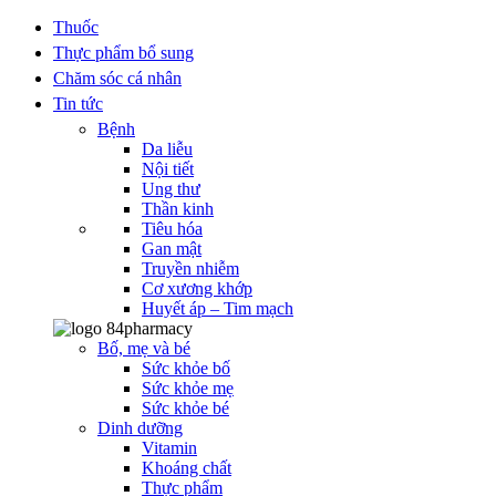
Thuốc
Thực phẩm bổ sung
Chăm sóc cá nhân
Tin tức
Bệnh
Da liễu
Nội tiết
Ung thư
Thần kinh
Tiêu hóa
Gan mật
Truyền nhiễm
Cơ xương khớp
Huyết áp – Tim mạch
Bố, mẹ và bé
Sức khỏe bố
Sức khỏe mẹ
Sức khỏe bé
Dinh dưỡng
Vitamin
Khoáng chất
Thực phẩm