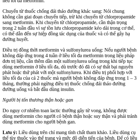
liều tối đa metformin.
Chuyển từ thuốc chống đái tháo đường khác sang: Nói chung
không cần giai đoạn chuyển tiếp, trừ khi chuyển từ chlorpropamide
sang metformin. Khi chuyển từ chlorpropamide, cần thận trọng
trong 2 tuần đầu vì sự tồn lưu chlorpropamide kéo dài trong cơ thể,
có thể dẫn đến sự hiệp đồng tác dụng của thuốc và có thể gây hạ
đường huyết.
Điều trị đồng thời metformin và sulfonylurea uống: Nếu người bệnh
không đáp ứng trong 4 tuần ở liều tối đa metformin trong liệu pháp
đơn trị liệu, cần thêm dần một sulfonylurea uống trong khi tiếp tục
dùng metformin ở liều tối đa, dù trước đó đã có sự thất bại nguyên
phát hoặc thứ phát với một sulfonylurea. Khi điều trị phối hợp với
liều tối đa của cả 2 thuốc mà người bệnh không đáp ứng trong 1 – 3
tháng, thường phải ngừng điều trị thuốc chống đái tháo đường
đường uống và bắt đầu dùng insulin.
Người bị tổn thương thận hoặc gan
Do nguy cơ nhiễm toan lactic thường gây tử vong, không được
dùng metformin cho người có bệnh thận hoặc suy thận và phải tránh
dùng metformin cho người bệnh gan.
Lưu ý:
Liều dùng trên chỉ mang tính chất tham khảo. Liều dùng cụ
thể tùy thuộc vào thể trạng và mức độ diễn tiến của bệnh. Để có liều