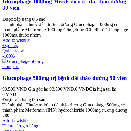
Glucophage 1000mg Merck điều trị đái tháo đường
30 viên
Được xếp hạng
0
5 sao
Thành phần Thuốc điều trị tiểu đường Glucophage 1000mg có
thành phần: Metformin: 1000mg Công dụng (Chỉ định) Glucophage
1000mg thuộc nhóm
Add to wishlist
Đọc tiếp
Quick view
-100%
Compare
Glucophage 500mg trị bệnh đái tháo đường 50 viên
93.500
VND
Giá gốc là: 93.500 VND.
0
VND
Giá hiện tại là:
0 VND.
Được xếp hạng
0
5 sao
Thành phần Thuốc trị bệnh đái tháo đường Glucophage 500mg có
thành phần: Metformin (INN) hydrochloride 1000mg (tương đương
780
Add to wishlist
Thêm vào giỏ hàng