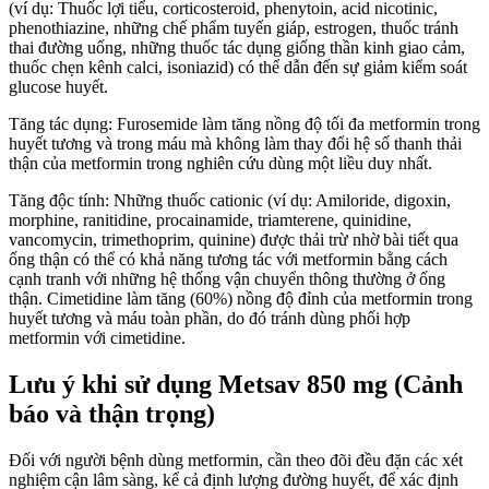
(ví dụ: Thuốc lợi tiểu, corticosteroid, phenytoin, acid nicotinic,
phenothiazine, những chế phẩm tuyến giáp, estrogen, thuốc tránh
thai đường uống, những thuốc tác dụng giống thần kinh giao cảm,
thuốc chẹn kênh calci, isoniazid) có thể dẫn đến sự giảm kiểm soát
glucose huyết.
Tăng tác dụng: Furosemide làm tăng nồng độ tối đa metformin trong
huyết tương và trong máu mà không làm thay đổi hệ số thanh thải
thận của metformin trong nghiên cứu dùng một liều duy nhất.
Tăng độc tính: Những thuốc cationic (ví dụ: Amiloride, digoxin,
morphine, ranitidine, procainamide, triamterene, quinidine,
vancomycin, trimethoprim, quinine) được thải trừ nhờ bài tiết qua
ống thận có thể có khả năng tương tác với metformin bằng cách
cạnh tranh với những hệ thống vận chuyển thông thường ở ống
thận. Cimetidine làm tăng (60%) nồng độ đỉnh của metformin trong
huyết tương và máu toàn phần, do đó tránh dùng phối hợp
metformin với cimetidine.
Lưu ý khi sử dụng Metsav 850 mg (Cảnh
báo và thận trọng)
Đối với người bệnh dùng metformin, cần theo đõi đều đặn các xét
nghiệm cận lâm sàng, kể cả định lượng đường huyết, để xác định