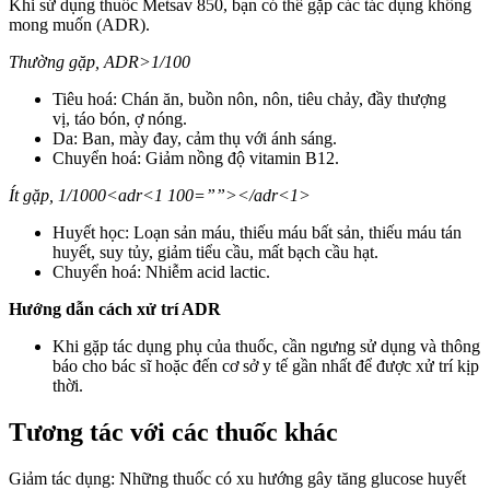
Khi sử dụng thuốc Metsav 850, bạn có thể gặp các tác dụng không
mong muốn (ADR).
Thường gặp, ADR>1/100
Tiêu hoá: Chán ăn, buồn nôn, nôn, tiêu chảy, đầy thượng
vị, táo bón, ợ nóng.
Da: Ban, mày đay, cảm thụ với ánh sáng.
Chuyển hoá: Giảm nồng độ vitamin B12.
Ít gặp, 1/1000<adr<1 100=””></adr<1>
Huyết học: Loạn sản máu, thiếu máu bất sản, thiếu máu tán
huyết, suy tủy, giảm tiểu cầu, mất bạch cầu hạt.
Chuyển hoá: Nhiễm acid lactic.
Hướng dẫn cách xử trí ADR
Khi gặp tác dụng phụ của thuốc, cần ngưng sử dụng và thông
báo cho bác sĩ hoặc đến cơ sở y tế gần nhất để được xử trí kịp
thời.
Tương tác với các thuốc khác
Giảm tác dụng: Những thuốc có xu hướng gây tăng glucose huyết