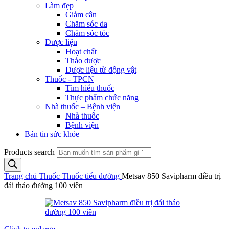
Làm đẹp
Giảm cân
Chăm sóc da
Chăm sóc tóc
Dược liệu
Hoạt chất
Thảo dược
Dược liệu từ động vật
Thuốc - TPCN
Tìm hiểu thuốc
Thực phẩm chức năng
Nhà thuốc – Bệnh viện
Nhà thuốc
Bệnh viện
Bản tin sức khỏe
Products search
Trang chủ
Thuốc
Thuốc tiểu đường
Metsav 850 Savipharm điều trị
đái tháo đường 100 viên