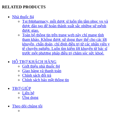
RELATED PRODUCTS
Nhà thuốc 84
Tại 84pharmacy, mỗi dược sĩ luôn tận tâm phục vụ và
được đào tạo để hoàn thành xuất sắc những sứ mệnh
được giao.
Toàn bộ thông tin trên trang web này chỉ mang tính
tham khảo. Không được sử dụng thay thế cho các lời
khuyên, chẩn đoán, chỉ định điều trị từ các nhân viên y
tế chuyên nghiệp. Luôn tìm kiếm lời khuyên từ bác sĩ
trước một phương pháp điều trị chăm sóc sức khoẻ.
HỖ TRỢ KHÁCH HÀNG
Giới thiệu nhà thuốc 84
Giao hàng và thanh toán
Chính sách đổi trả
Chính sách bảo mật thông tin
TRỢ GIÚP
Liên hệ
Ứng dụng
Theo dõi chúng tôi