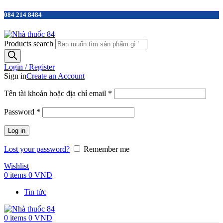
084 214 8484
Products search
Login / Register
Sign in
Create an Account
Tên tài khoản hoặc địa chỉ email
*
Password
*
Log in
Lost your password?
Remember me
Wishlist
0
items
0
VND
Tin tức
0
items
0
VND