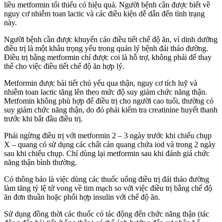
liều metformin tối thiểu có hiệu quả. Người bệnh cần được biết về
nguy cơ nhiễm toan lactic và các điều kiện dễ dẫn đến tình trạng
này.
Người bệnh cần được khuyến cáo điều tiết chế độ ăn, vì dinh dưỡng
điều trị là một khâu trọng yếu trong quản lý bệnh đái tháo đường.
Điều trị bằng metformin chỉ được coi là hỗ trợ, không phải để thay
thế cho việc điều tiết chế độ ăn hợp lý.
Metformin được bài tiết chủ yếu qua thận, nguy cơ tích luỹ và
nhiễm toan lactic tăng lên theo mức độ suy giảm chức năng thận.
Metfomin không phù hợp để điều trị cho người cao tuổi, thường có
suy giảm chức năng thận, do đó phải kiểm tra creatinine huyết thanh
trước khi bắt đầu điều trị.
Phải ngừng điều trị với metformin 2 – 3 ngày trước khi chiếu chụp
X – quang có sử dụng các chất cản quang chứa iod và trong 2 ngày
sau khi chiếu chụp. Chỉ dùng lại metformin sau khi đánh giá chức
năng thận bình thường.
Có thông báo là việc dùng các thuốc uống điều trị đái tháo đường
làm tăng tỷ lệ tử vong về tim mạch so với việc điều trị bằng chế độ
ăn đơn thuần hoặc phối hợp insulin với chế độ ăn.
Sử dụng đồng thời các thuốc có tác động đến chức năng thận (tác