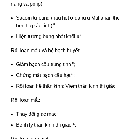
nang và polip):
Sacom tử cung (hầu hết ở dạng u Mullarian thể
a
hỗn hợp ác tính)
.
a
Hiện tượng bùng phát khối u
.
Rối loạn máu và hệ bạch huyết:
a
Giảm bạch cầu trung tính
;
a
Chứng mắt bạch cầu hạt
;
Rối loạn hệ thần kinh: Viêm thần kinh thị giác.
Rối loạn mắt:
Thay đổi giác mạc;
a
Bệnh lý thần kinh thị giác
.
Rối loạn gan mật: