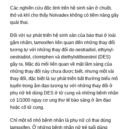
Các nghiên cứu độc tính trên hệ sinh sản ở chuột,
thỏ và khỉ cho thấy Nolvadex không có tiềm năng gây
quái thai.
Đối với sự phát triển hệ sinh sản của bào thai ở loài
gậm nhấm, tamoxifen liên quan đến những thay đổi
tương tự với những thay đổi do oestradiol, ethynyl-
oestradiol, clomiphen và diethylstilboestrol (DES)
gây ra. Mặc dù mối liên quan về mặt lâm sàng của
những thay đổi này chưa được biết, nhưng một vài
thay đổi, đặc biệt là sự phát triển bất thường biểu mô
tuyến trong âm đạo tương tự với những thay đổi ở
phụ nữ trẻ dùng DES ở tử cung và những bệnh nhân
có 1/1000 nguy cơ ung thư tế bào sáng ở âm đạo
hoặc cổ tử cung.
Chỉ một số nhỏ bệnh nhân là phụ nữ có thai dùng
tamoxifen. Ở những bệnh nhân nữ trẻ tuổi dùng