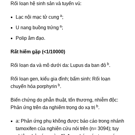
Rối loạn hệ sinh sản và tuyến vú:
a
Lạc nội mạc tử cung
;
a
U nang buồng trứng
;
Polip âm đạo.
Rất hiếm gặp (<1/10000)
b
Rối loạn da và mô dưới da: Lupus da ban đỏ
.
Rối loạn gen, kiểu gia đình; bẩm sinh: Rối loạn
b
chuyển hóa porphyrin
.
Biến chứng do phẫn thuật, tổn thương, nhiễm độc:
b
Phản ứng trên da nghiêm trọng do xạ trị
.
a: Phản ứng phụ không được báo cáo trong nhánh
tamoxifen của nghiên cứu nói trên (n= 3094); tuy