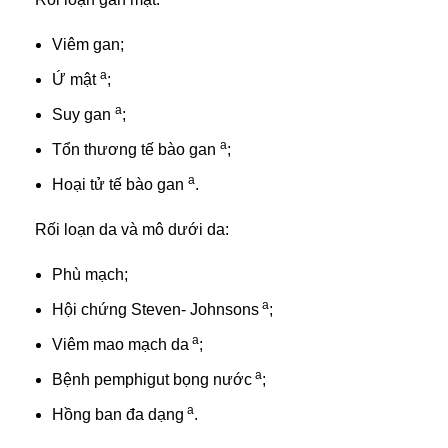
Viêm gan;
a
Ứ mật
;
a
Suy gan
;
a
Tổn thương tế bào gan
;
a
Hoại tử tế bào gan
.
Rối loạn da và mô dưới da:
Phù mạch;
a
Hội chứng Steven- Johnsons
;
a
Viêm mao mạch da
;
a
Bệnh pemphigut bọng nước
;
a
Hồng ban đa dạng
.