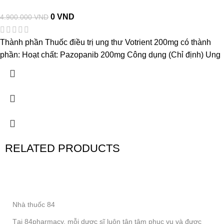
0
VND
4.900.000
VND
Thành phần Thuốc điều trị ung thư Votrient 200mg có thành
phần: Hoạt chất: Pazopanib 200mg Công dụng (Chỉ định) Ung
RELATED PRODUCTS
Nhà thuốc 84
Tại 84pharmacy, mỗi dược sĩ luôn tận tâm phục vụ và được