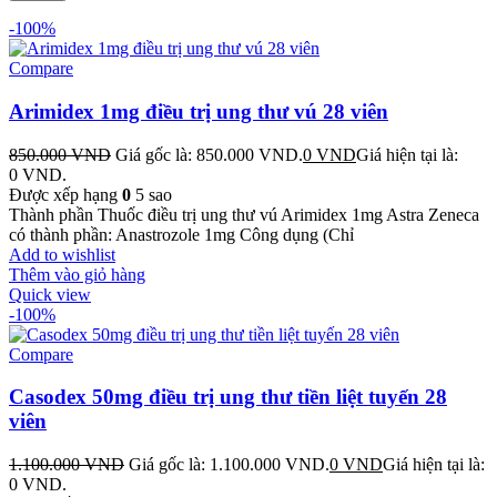
-100%
Compare
Arimidex 1mg điều trị ung thư vú 28 viên
850.000
VND
Giá gốc là: 850.000 VND.
0
VND
Giá hiện tại là:
0 VND.
Được xếp hạng
0
5 sao
Thành phần Thuốc điều trị ung thư vú Arimidex 1mg Astra Zeneca
có thành phần: Anastrozole 1mg Công dụng (Chỉ
Add to wishlist
Thêm vào giỏ hàng
Quick view
-100%
Compare
Casodex 50mg điều trị ung thư tiền liệt tuyến 28
viên
1.100.000
VND
Giá gốc là: 1.100.000 VND.
0
VND
Giá hiện tại là:
0 VND.