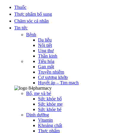
Thuốc
Thực phẩm bổ sung
Chăm sóc cá nhân
Tin tức
Bệnh
Da liễu
Nội tiết
Ung thư
Thần kinh
Tiêu hóa
Gan mật
Truyền nhiễm
Cơ xương khớp
Huyết áp – Tim mạch
Bố, mẹ và bé
Sức khỏe bố
Sức khỏe mẹ
Sức khỏe bé
Dinh dưỡng
Vitamin
Khoáng chất
Thực phẩm