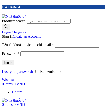
084 214 8484
Products search
Login / Register
Sign in
Create an Account
Tên tài khoản hoặc địa chỉ email
*
Password
*
Log in
Lost your password?
Remember me
Wishlist
0
items
0
VND
Tin tức
0
items
0
VND