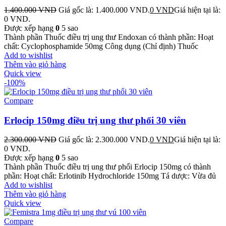
1.400.000
VND
Giá gốc là: 1.400.000 VND.
0
VND
Giá hiện tại là:
0 VND.
Được xếp hạng
0
5 sao
Thành phần Thuốc điều trị ung thư Endoxan có thành phần: Hoạt
chất: Cyclophosphamide 50mg Công dụng (Chỉ định) Thuốc
Add to wishlist
Thêm vào giỏ hàng
Quick view
-100%
Compare
Erlocip 150mg điều trị ung thư phổi 30 viên
2.300.000
VND
Giá gốc là: 2.300.000 VND.
0
VND
Giá hiện tại là:
0 VND.
Được xếp hạng
0
5 sao
Thành phần Thuốc điều trị ung thư phổi Erlocip 150mg có thành
phần: Hoạt chất: Erlotinib Hydrochloride 150mg Tá dược: Vừa đủ
Add to wishlist
Thêm vào giỏ hàng
Quick view
Compare