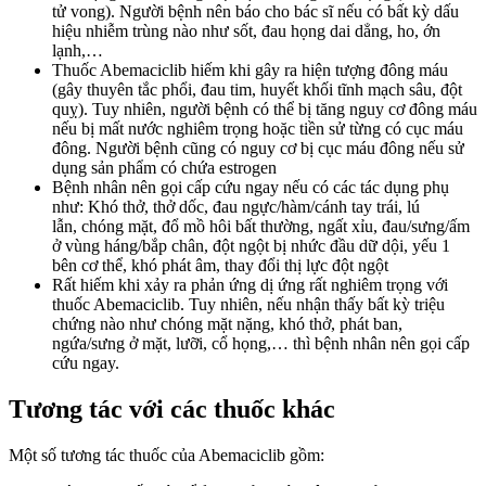
tử vong). Người bệnh nên báo cho bác sĩ nếu có bất kỳ dấu
hiệu nhiễm trùng nào như sốt, đau họng dai dẳng, ho, ớn
lạnh,…
Thuốc Abemaciclib hiếm khi gây ra hiện tượng đông máu
(gây thuyên tắc phổi, đau tim, huyết khối tĩnh mạch sâu, đột
quỵ). Tuy nhiên, người bệnh có thể bị tăng nguy cơ đông máu
nếu bị mất nước nghiêm trọng hoặc tiền sử từng có cục máu
đông. Người bệnh cũng có nguy cơ bị cục máu đông nếu sử
dụng sản phẩm có chứa estrogen
Bệnh nhân nên gọi cấp cứu ngay nếu có các tác dụng phụ
như: Khó thở, thở dốc, đau ngực/hàm/cánh tay trái, lú
lẫn, chóng mặt, đổ mồ hôi bất thường, ngất xỉu, đau/sưng/ấm
ở vùng háng/bắp chân, đột ngột bị nhức đầu dữ dội, yếu 1
bên cơ thể, khó phát âm, thay đổi thị lực đột ngột
Rất hiếm khi xảy ra phản ứng dị ứng rất nghiêm trọng với
thuốc Abemaciclib. Tuy nhiên, nếu nhận thấy bất kỳ triệu
chứng nào như chóng mặt nặng, khó thở, phát ban,
ngứa/sưng ở mặt, lưỡi, cổ họng,… thì bệnh nhân nên gọi cấp
cứu ngay.
Tương tác với các thuốc khác
Một số tương tác thuốc của Abemaciclib gồm: