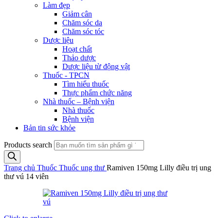
Làm đẹp
Giảm cân
Chăm sóc da
Chăm sóc tóc
Dược liệu
Hoạt chất
Thảo dược
Dược liệu từ động vật
Thuốc - TPCN
Tìm hiểu thuốc
Thực phẩm chức năng
Nhà thuốc – Bệnh viện
Nhà thuốc
Bệnh viện
Bản tin sức khỏe
Products search
Trang chủ
Thuốc
Thuốc ung thư
Ramiven 150mg Lilly điều trị ung
thư vú 14 viên