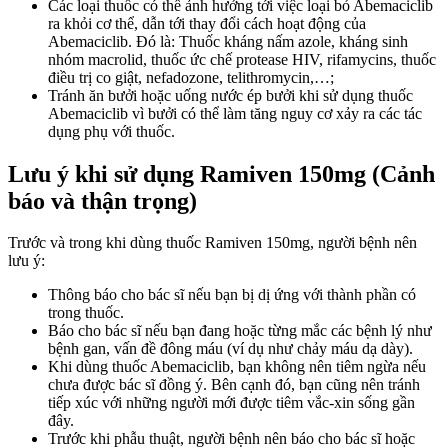
Các loại thuốc có thể ảnh hưởng tới việc loại bỏ Abemaciclib
ra khỏi cơ thể, dẫn tới thay đổi cách hoạt động của
Abemaciclib. Đó là: Thuốc kháng nấm azole, kháng sinh
nhóm macrolid, thuốc ức chế protease HIV, rifamycins, thuốc
điều trị co giật, nefadozone, telithromycin,…;
Tránh ăn bưởi hoặc uống nước ép bưởi khi sử dụng thuốc
Abemaciclib vì bưởi có thể làm tăng nguy cơ xảy ra các tác
dụng phụ với thuốc.
Lưu ý khi sử dụng Ramiven 150mg (Cảnh
báo và thận trọng)
Trước và trong khi dùng thuốc Ramiven 150mg, người bệnh nên
lưu ý:
Thông báo cho bác sĩ nếu bạn bị dị ứng với thành phần có
trong thuốc.
Báo cho bác sĩ nếu bạn đang hoặc từng mắc các bệnh lý như
bệnh gan, vấn đề đông máu (ví dụ như chảy máu dạ dày).
Khi dùng thuốc Abemaciclib, bạn không nên tiêm ngừa nếu
chưa được bác sĩ đồng ý. Bên cạnh đó, bạn cũng nên tránh
tiếp xúc với những người mới được tiêm vắc-xin sống gần
đây.
Trước khi phẫu thuật, người bệnh nên báo cho bác sĩ hoặc