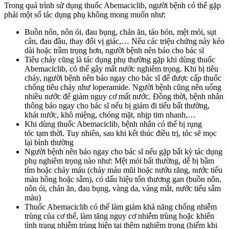
Trong quá trình sử dụng thuốc Abemaciclib, người bệnh có thể gặp
phải một số tác dụng phụ không mong muốn như:
Buồn nôn, nôn ói, đau bụng, chán ăn, táo bón, mệt mỏi, sụt
cân, đau đầu, thay đổi vị giác,… Nếu các triệu chứng này kéo
dài hoặc trầm trọng hơn, người bệnh nên báo cho bác sĩ
Tiêu chảy cũng là tác dụng phụ thường gặp khi dùng thuốc
Abemaciclib, có thể gây mất nước nghiêm trọng. Khi bị tiêu
chảy, người bệnh nên báo ngay cho bác sĩ để được cấp thuốc
chống tiêu chảy như loperamide. Người bệnh cũng nên uống
nhiều nước để giảm nguy cơ mất nước. Đồng thời, bệnh nhân
thông báo ngay cho bác sĩ nếu bị giảm đi tiểu bất thường,
khát nước, khô miệng, chóng mặt, nhịp tim nhanh,…
Khi dùng thuốc Abemaciclib, bệnh nhân có thể bị rụng
tóc tạm thời. Tuy nhiên, sau khi kết thúc điều trị, tóc sẽ mọc
lại bình thường
Người bệnh nên báo ngay cho bác sĩ nếu gặp bất kỳ tác dụng
phụ nghiêm trọng nào như: Mệt mỏi bất thường, dễ bị bầm
tím hoặc chảy máu (chảy máu mũi hoặc nướu răng, nước tiểu
màu hồng hoặc sẫm), có dấu hiệu tổn thương gan (buồn nôn,
nôn ói, chán ăn, đau bụng, vàng da, vàng mắt, nước tiểu sẫm
màu)
Thuốc Abemaciclib có thể làm giảm khả năng chống nhiễm
trùng của cơ thể, làm tăng nguy cơ nhiễm trùng hoặc khiến
tình trạng nhiễm trùng hiện tại thêm nghiêm trọng (hiếm khi