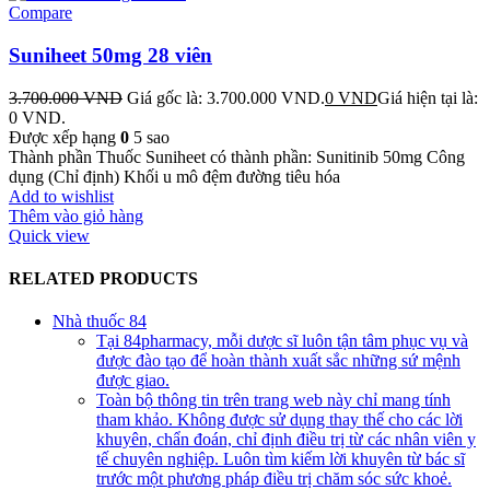
Compare
Suniheet 50mg 28 viên
3.700.000
VND
Giá gốc là: 3.700.000 VND.
0
VND
Giá hiện tại là:
0 VND.
Được xếp hạng
0
5 sao
Thành phần Thuốc Suniheet có thành phần: Sunitinib 50mg Công
dụng (Chỉ định) Khối u mô đệm đường tiêu hóa
Add to wishlist
Thêm vào giỏ hàng
Quick view
RELATED PRODUCTS
Nhà thuốc 84
Tại 84pharmacy, mỗi dược sĩ luôn tận tâm phục vụ và
được đào tạo để hoàn thành xuất sắc những sứ mệnh
được giao.
Toàn bộ thông tin trên trang web này chỉ mang tính
tham khảo. Không được sử dụng thay thế cho các lời
khuyên, chẩn đoán, chỉ định điều trị từ các nhân viên y
tế chuyên nghiệp. Luôn tìm kiếm lời khuyên từ bác sĩ
trước một phương pháp điều trị chăm sóc sức khoẻ.