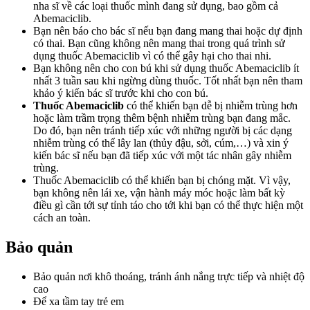
nha sĩ về các loại thuốc mình đang sử dụng, bao gồm cả
Abemaciclib.
Bạn nên báo cho bác sĩ nếu bạn đang mang thai hoặc dự định
có thai. Bạn cũng không nên mang thai trong quá trình sử
dụng thuốc Abemaciclib vì có thể gây hại cho thai nhi.
Bạn không nên cho con bú khi sử dụng thuốc Abemaciclib ít
nhất 3 tuần sau khi ngừng dùng thuốc. Tốt nhất bạn nên tham
khảo ý kiến bác sĩ trước khi cho con bú.
Thuốc Abemaciclib
có thể khiến bạn dễ bị nhiễm trùng hơn
hoặc làm trầm trọng thêm bệnh nhiễm trùng bạn đang mắc.
Do đó, bạn nên tránh tiếp xúc với những người bị các dạng
nhiễm trùng có thể lây lan (thủy đậu, sởi, cúm,…) và xin ý
kiến bác sĩ nếu bạn đã tiếp xúc với một tác nhân gây nhiễm
trùng.
Thuốc Abemaciclib có thể khiến bạn bị chóng mặt. Vì vậy,
bạn không nên lái xe, vận hành máy móc hoặc làm bất kỳ
điều gì cần tới sự tỉnh táo cho tới khi bạn có thể thực hiện một
cách an toàn.
Bảo quản
Bảo quản nơi khô thoáng, tránh ánh nắng trực tiếp và nhiệt độ
cao
Để xa tầm tay trẻ em