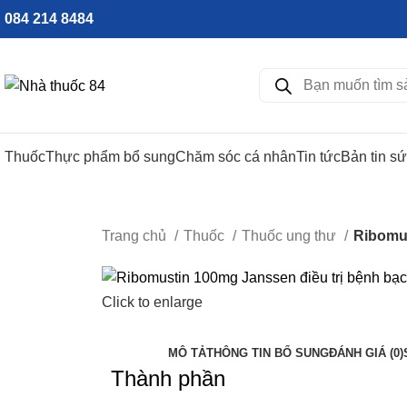
084 214 8484
Thuốc
Thực phẩm bổ sung
Chăm sóc cá nhân
Tin tức
Bản tin s
Trang chủ
Thuốc
Thuốc ung thư
Ribomus
Click to enlarge
MÔ TẢ
THÔNG TIN BỔ SUNG
ĐÁNH GIÁ (0)
Thành phần