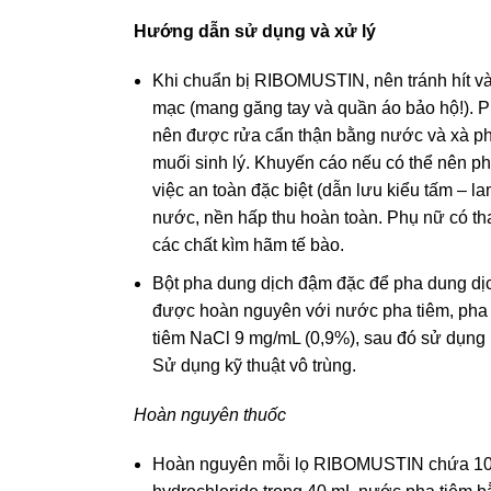
Hướng dẫn sử dụng và xử lý
Khi chuẩn bị RIBOMUSTIN, nên tránh hít và
mạc (mang găng tay và quần áo bảo hộ!). P
nên được rửa cẩn thận bằng nước và xà ph
muối sinh lý. Khuyến cáo nếu có thể nên p
việc an toàn đặc biệt (dẫn lưu kiểu tấm – l
nước, nền hấp thu hoàn toàn. Phụ nữ có tha
các chất kìm hãm tế bào.
Bột pha dung dịch đậm đặc để pha dung dịc
được hoàn nguyên với nước pha tiêm, pha 
tiêm NaCl 9 mg/mL (0,9%), sau đó sử dụng 
Sử dụng kỹ thuật vô trùng.
Hoàn nguyên thuốc
Hoàn nguyên mỗi lọ RIBOMUSTIN chứa 1