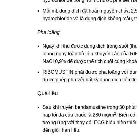
hydrochloride trong 40 mL nước pha tiêm bằ
Mỗi mL dung dịch đã hoàn nguyên chứa 2,
hydrochloride và là dung dịch không màu, t
Pha loãng
Ngay khi thu được dung dịch trong suốt (t
loãng ngay toàn bộ liều khuyến cáo của 
NaCl 0,9% để được thể tích cuối cùng kho
RIBOMUSTIN phải được pha loãng với dun
được phép pha với bất kỳ dung dịch tiêm tr
Quá liều
Sau khi truyền bendamustine trong 30 phút 
2
nạp tối đa của thuốc là 280 mg/m
. Biến cố
tương ứng với thay đổi ECG biểu hiện thiế
đến giới hạn liều.