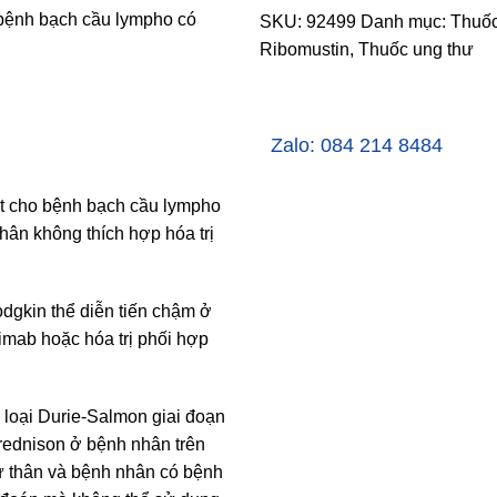
 bệnh bạch cầu lympho có
SKU:
92499
Danh mục:
Thuốc
Ribomustin
,
Thuốc ung thư
Zalo: 084 214 8484
t cho bệnh bạch cầu lympho
hân không thích hợp hóa trị
gkin thể diễn tiến chậm ở
uximab hoặc hóa trị phối hợp
n loại Durie-Salmon giai đoạn
i prednison ở bệnh nhân trên
tự thân và bệnh nhân có bệnh