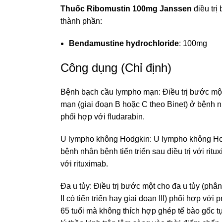
Thuốc Ribomustin 100mg Janssen
điều trị
thành phần:
Bendamustine
hydrochloride
: 100mg
Công dụng (Chỉ định)
Bệnh bạch cầu lympho mạn: Điều trị bước mộ
mạn (giai đoạn B hoặc C theo Binet) ở bệnh n
phối hợp với fludarabin.
U lympho không Hodgkin: U lympho không Hod
bệnh nhân bệnh tiến triển sau điều trị với rit
với rituximab.
Đa u tủy: Điều trị bước một cho đa u tủy (phâ
II có tiến triển hay giai đoạn III) phối hợp vớ
65 tuổi mà không thích hợp ghép tế bào gốc 