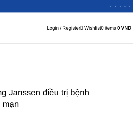
Login / Register
Wishlist
0
items
0
VND
g Janssen điều trị bệnh
o mạn