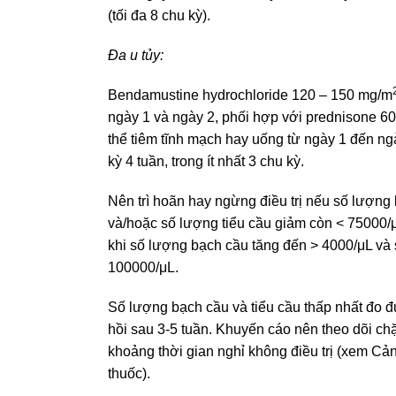
(tối đa 8 chu kỳ).
Đa u tủy:
Bendamustine hydrochloride 120 – 150 mg/m
ngày 1 và ngày 2, phối hợp với prednisone 6
thể tiêm tĩnh mạch hay uống từ ngày 1 đến ng
kỳ 4 tuần, trong ít nhất 3 chu kỳ.
Nên trì hoãn hay ngừng điều trị nếu số lượn
và/hoặc số lượng tiểu cầu giảm còn < 75000/μL.
khi số lượng bạch cầu tăng đến > 4000/μL và 
100000/μL.
Số lượng bạch cầu và tiểu cầu thấp nhất đo 
hồi sau 3-5 tuần. Khuyến cáo nên theo dõi ch
khoảng thời gian nghỉ không điều trị (xem Cả
thuốc).