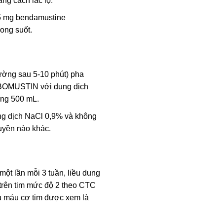
ng cách lắc lọ.
5 mg bendamustine
rong suốt.
hường sau 5-10 phút) pha
RIBOMUSTIN với dung dịch
ảng 500 mL.
g dịch NaCl 0,9% và không
uyền nào khác.
một lần mỗi 3 tuần, liều dung
 trên tim mức độ 2 theo CTC
u máu cơ tim được xem là