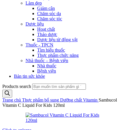
Làm đẹp
Giảm cân
Chăm sóc da
Chăm sóc tóc
Dược liệu
Hoạt chất
Thảo dược
Dược liệu từ động vật
Thuốc - TPCN
Tìm hiểu thuốc
Thực phẩm chức năng
Nhà thuốc – Bệnh viện
Nhà thuốc
Bệnh viện
Bản tin sức khỏe
Products search
Trang chủ
Thực phẩm bổ sung
Dưỡng chất
Vitamin
Sambucol
Vitamin C Liquid For Kids 120ml