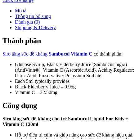
Click to enlarge
Mô tả
Thông tin bổ sung
Đánh giá (0)
Shipping & Delivery
Thành phần
Siro tăng sức đề kháng
Sambucol Vitamin C
có thành phần:
Glucose Syrup, Black Elderberry Juice (Sambucus nigra)
(AntiVirin®), Vitamin C (Ascorbic Acid), Acidity Regulator:
Citric Acid, Preservative: Potassium Sorbate.
Each 5ml typically provides
Black Elderberry Juice – 0.95g
Vitamin C – 32.50mg
Công dụng
Siro tăng sức đề kháng cho trẻ Sambucol Liquid For Kids +
Vitamin C 120ml
Hỗ trợ điều trị cúm và giúp nâng cao sức đề kháng hiệu quả.