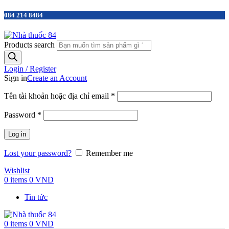
084 214 8484
Products search
Login / Register
Sign in
Create an Account
Tên tài khoản hoặc địa chỉ email
*
Password
*
Log in
Lost your password?
Remember me
Wishlist
0
items
0
VND
Tin tức
0
items
0
VND