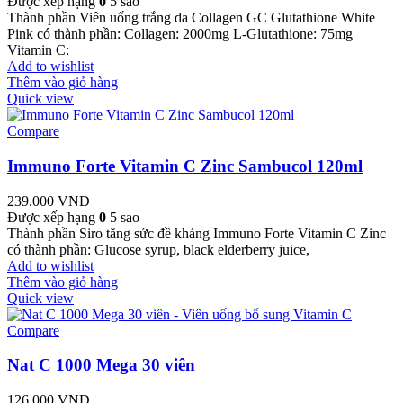
Được xếp hạng
0
5 sao
Thành phần Viên uống trắng da Collagen GC Glutathione White
Pink có thành phần: Collagen: 2000mg L-Glutathione: 75mg
Vitamin C:
Add to wishlist
Thêm vào giỏ hàng
Quick view
Compare
Immuno Forte Vitamin C Zinc Sambucol 120ml
239.000
VND
Được xếp hạng
0
5 sao
Thành phần Siro tăng sức đề kháng Immuno Forte Vitamin C Zinc
có thành phần: Glucose syrup, black elderberry juice,
Add to wishlist
Thêm vào giỏ hàng
Quick view
Compare
Nat C 1000 Mega 30 viên
126.000
VND