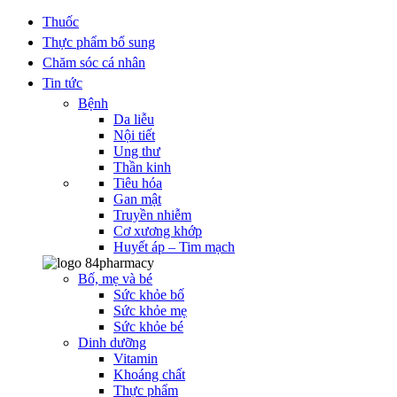
Thuốc
Thực phẩm bổ sung
Chăm sóc cá nhân
Tin tức
Bệnh
Da liễu
Nội tiết
Ung thư
Thần kinh
Tiêu hóa
Gan mật
Truyền nhiễm
Cơ xương khớp
Huyết áp – Tim mạch
Bố, mẹ và bé
Sức khỏe bố
Sức khỏe mẹ
Sức khỏe bé
Dinh dưỡng
Vitamin
Khoáng chất
Thực phẩm