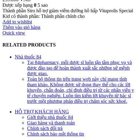
Được xếp hạng
0
5 sao
Thành phần Siro hỗ trợ giảm viêm đường hô hấp Vitaprolis Special
Kid có thành phần: Thành phần chính cho
Add to wishlist
Thêm vào giỏ hàng
Quick view
RELATED PRODUCTS
Nhà thuốc 84
Tại 84pharmacy, mỗi dược sĩ luôn tận tâm phục vụ và
được đào tạo để hoàn thành xuất sắc những sứ mệnh
được giao.
Toàn bộ thông tin trên trang web này chỉ mang tính
tham khảo. Không được sử dụng thay thế cho các lời
khuyên, chẩn đoán, chỉ định điều trị từ các nhân viên y
tế chuyên nghiệp. Luôn tìm kiếm lời khuyên từ bác sĩ
trước một phương pháp điều trị chăm sóc sức khoẻ.
HỖ TRỢ KHÁCH HÀNG
Giới thiệu nhà thuốc 84
Giao hàng và thanh toán
Chính sách đổi trả
Chính sách bảo mật thông tin