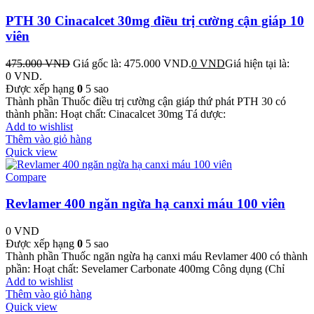
PTH 30 Cinacalcet 30mg điều trị cường cận giáp 10
viên
475.000
VND
Giá gốc là: 475.000 VND.
0
VND
Giá hiện tại là:
0 VND.
Được xếp hạng
0
5 sao
Thành phần Thuốc điều trị cường cận giáp thứ phát PTH 30 có
thành phần: Hoạt chất: Cinacalcet 30mg Tá dược:
Add to wishlist
Thêm vào giỏ hàng
Quick view
Compare
Revlamer 400 ngăn ngừa hạ canxi máu 100 viên
0
VND
Được xếp hạng
0
5 sao
Thành phần Thuốc ngăn ngừa hạ canxi máu Revlamer 400 có thành
phần: Hoạt chất: Sevelamer Carbonate 400mg Công dụng (Chỉ
Add to wishlist
Thêm vào giỏ hàng
Quick view