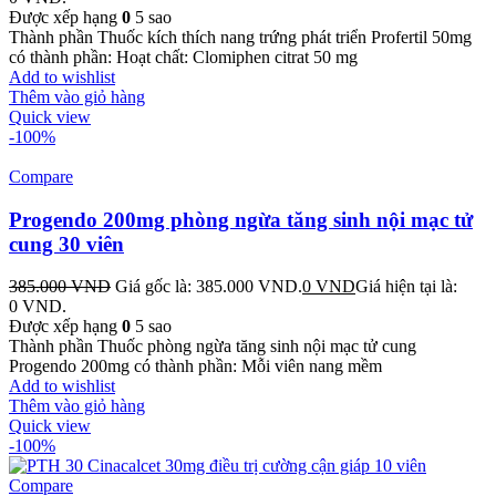
Được xếp hạng
0
5 sao
Thành phần Thuốc kích thích nang trứng phát triển Profertil 50mg
có thành phần: Hoạt chất: Clomiphen citrat 50 mg
Add to wishlist
Thêm vào giỏ hàng
Quick view
-100%
Compare
Progendo 200mg phòng ngừa tăng sinh nội mạc tử
cung 30 viên
385.000
VND
Giá gốc là: 385.000 VND.
0
VND
Giá hiện tại là:
0 VND.
Được xếp hạng
0
5 sao
Thành phần Thuốc phòng ngừa tăng sinh nội mạc tử cung
Progendo 200mg có thành phần: Mỗi viên nang mềm
Add to wishlist
Thêm vào giỏ hàng
Quick view
-100%
Compare