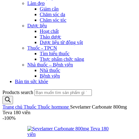
Làm đẹp
Giảm cân
Chăm sóc da
Chăm sóc tóc
Dược liệu
Hoạt chất
Thảo dược
Dược liệu từ động vật
Thuốc - TPCN
Tìm hiểu thuốc
Thực phẩm chức năng
Nhà thuốc – Bệnh viện
Nhà thuốc
Bệnh viện
Bản tin sức khỏe
Products search
Trang chủ
Thuốc
Thuốc hormone
Sevelamer Carbonate 800mg
Teva 180 viên
-100%