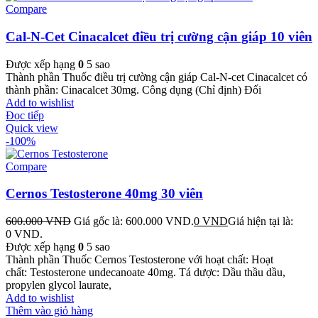
Compare
Cal-N-Cet Cinacalcet điều trị cường cận giáp 10 viên
Được xếp hạng
0
5 sao
Thành phần Thuốc điều trị cường cận giáp Cal-N-cet Cinacalcet có
thành phần: Cinacalcet 30mg. Công dụng (Chỉ định) Đối
Add to wishlist
Đọc tiếp
Quick view
-100%
Compare
Cernos Testosterone 40mg 30 viên
600.000
VND
Giá gốc là: 600.000 VND.
0
VND
Giá hiện tại là:
0 VND.
Được xếp hạng
0
5 sao
Thành phần Thuốc Cernos Testosterone với hoạt chất: Hoạt
chất: Testosterone undecanoate 40mg. Tá dược: Dầu thầu dầu,
propylen glycol laurate,
Add to wishlist
Thêm vào giỏ hàng