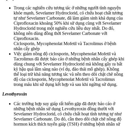
Trong các nghiên cứu tương tác ở những người tình nguyện
khỏe mạnh, Sevelamer Hydroclorid, có chứa hoạt chất tương
tự như Sevelamer Carbonate, đã làm giảm sinh khả dụng của
Ciprofloxacin khoảng 50% khi sử dụng cùng với Sevelamer
Hydroclorid trong một nghiên cứu liều duy nhất. Do đó,
không nên dùng đồng thời Sevelamer Carbonate với
Ciprofloxacin.
Ciclosporin, Mycophenolat Mofetil và Tacrolimus ở bệnh
nhân cấy ghép
Việc giảm nồng độ ciclosporin, Mycophenolat Mofetil và
Tacrolimus đã được báo cáo ở những bệnh nhân cấy ghép khi
dùng chung với Sevelamer Hydroclorid mà không gây ra bất
kỳ hậu quả lâm sàng nào (ví dụ, đào thải mô ghép). Không
thể loại trừ khả năng tương tác và nên theo dõi chặt chẽ nồng
độ của ciclosporin, Mycophenolat Mofetil và Tacrolimus
trong máu khi sử dụng kết hợp và sau khi ngừng sử dụng.
Levothyroxin
Các trường hợp suy giáp rất hiếm gặp đã được báo cáo ở
những bệnh nhân sử dụng Levothyroxin đồng thười với
Sevelamer Hydroclorid, có chứa chất hoạt tính tương tự như
Sevelamer Carbonate. Do đó, cần theo dõi chặt chẽ nồng độ
hormon kích thích tuyến giáp (TSH) ở những bệnh nhân sử