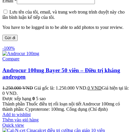
Email
*
Lưu tên của tôi, email, và trang web trong trình duyệt này cho
lần bình luận kế tiếp của tôi.
You have to be logged in to be able to add photos to your review.
-100%
Compare
Androcur 100mg Bayer 50 viên – Điều trị kháng
androgen
1.250.000
VND
Giá gốc là: 1.250.000 VND.
0
VND
Giá hiện tại là:
0 VND.
Được xếp hạng
0
5 sao
Thành phần Thuốc điều trị rối loạn nội tiết Androcur 100mg có
thành phần: Cyproterone: 100mg. Công dụng (Chỉ định)
Add to wishlist
Thêm vào giỏ hàng
Quick view