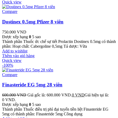
Quick view
Compare
Dostinex 0.5mg Pfizer 8 viên
750.000
VND
Được xếp hạng
0
5 sao
Thành phần Thuốc ức chế sự tiết Prolactin Dostinex 0.5mg có thành
phần: Hoạt chất: Cabergoline 0,5mg Tá dược: Vừa
Add to wishlist
Thêm vào giỏ hàng
Quick view
-100%
Compare
Finasteride EG 5mg 28 viên
600.000
VND
Giá gốc là: 600.000 VND.
0
VND
Giá hiện tại là:
0 VND.
Được xếp hạng
0
5 sao
Thành phần Thuốc điều trị phì đại tuyến tiền liệt Finasteride EG
5mg có thành phần: Finasteride 5mg Công dụng