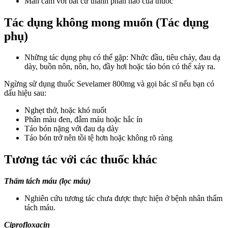
Mẫn cảm với bất cứ thành phần nào của thuốc
Tác dụng không mong muốn (Tác dụng
phụ)
Những tác dụng phụ có thể gặp: Nhức đầu, tiêu chảy, đau dạ
dày, buồn nôn, nôn, ho, đầy hơi hoặc táo bón có thể xảy ra.
Ngừng sử dụng thuốc Sevelamer 800mg và gọi bác sĩ nếu bạn có
dấu hiệu sau:
Nghẹt thở, hoặc khó nuốt
Phân màu đen, đẫm máu hoặc hắc ín
Táo bón nặng với đau dạ dày
Táo bón trở nên tồi tệ hơn hoặc không rõ ràng
Tương tác với các thuốc khác
Thẩm tách máu (lọc máu)
Nghiên cứu tương tác chưa được thực hiện ở bệnh nhân thẩm
tách máu.
Ciprofloxacin