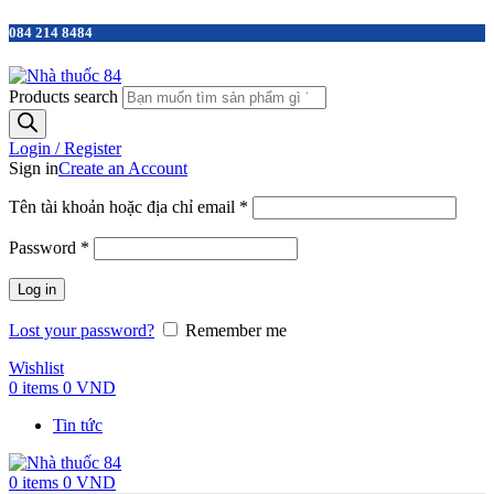
084 214 8484
Products search
Login / Register
Sign in
Create an Account
Tên tài khoản hoặc địa chỉ email
*
Password
*
Log in
Lost your password?
Remember me
Wishlist
0
items
0
VND
Tin tức
0
items
0
VND