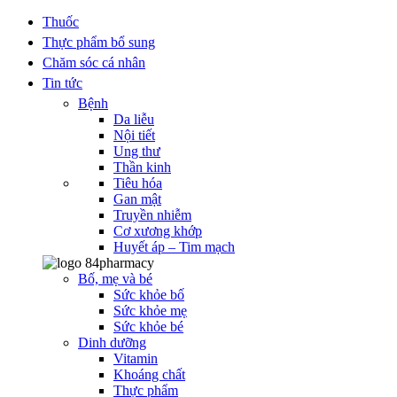
Thuốc
Thực phẩm bổ sung
Chăm sóc cá nhân
Tin tức
Bệnh
Da liễu
Nội tiết
Ung thư
Thần kinh
Tiêu hóa
Gan mật
Truyền nhiễm
Cơ xương khớp
Huyết áp – Tim mạch
Bố, mẹ và bé
Sức khỏe bố
Sức khỏe mẹ
Sức khỏe bé
Dinh dưỡng
Vitamin
Khoáng chất
Thực phẩm