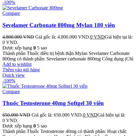
-100%
Compare
Sevelamer Carbonate 800mg Mylan 180 viên
4.800.000
VND
Giá gốc là: 4.800.000 VND.
0
VND
Giá hiện tại là:
0 VND.
Được xếp hạng
0
5 sao
Thành phần Thuốc điều trị bệnh thận Mylan Sevelamer Carbonate
800mg có thành phần: Sevelamer carbonate 800mg Công dụng (Chỉ
Add to wishlist
Thêm vào giỏ hàng
Quick view
-100%
Compare
Thuốc Testosterone 40mg Softgel 30 viên
650.000
VND
Giá gốc là: 650.000 VND.
0
VND
Giá hiện tại là:
0 VND.
Được xếp hạng
0
5 sao
Thành phần Thuốc Testosterone 40mg có thành phần: Hoạt chất: