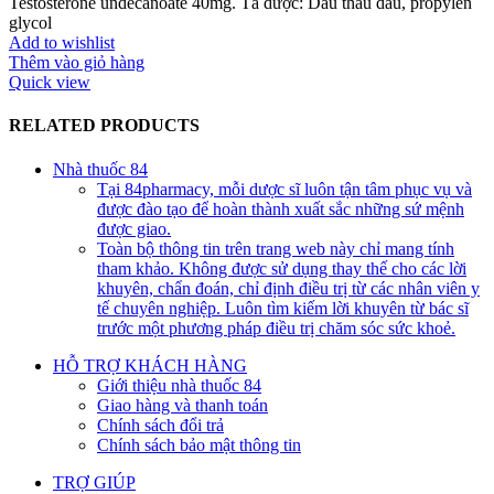
Testosterone undecanoate 40mg. Tá dược: Dầu thầu dầu, propylen
glycol
Add to wishlist
Thêm vào giỏ hàng
Quick view
RELATED PRODUCTS
Nhà thuốc 84
Tại 84pharmacy, mỗi dược sĩ luôn tận tâm phục vụ và
được đào tạo để hoàn thành xuất sắc những sứ mệnh
được giao.
Toàn bộ thông tin trên trang web này chỉ mang tính
tham khảo. Không được sử dụng thay thế cho các lời
khuyên, chẩn đoán, chỉ định điều trị từ các nhân viên y
tế chuyên nghiệp. Luôn tìm kiếm lời khuyên từ bác sĩ
trước một phương pháp điều trị chăm sóc sức khoẻ.
HỖ TRỢ KHÁCH HÀNG
Giới thiệu nhà thuốc 84
Giao hàng và thanh toán
Chính sách đổi trả
Chính sách bảo mật thông tin
TRỢ GIÚP