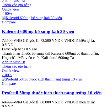
Add to wishlist
Thêm vào giỏ hàng
Quick view
-100%
Compare
Kaleorid 600mg bổ sung kali 30 viên
72.500
VND
Giá gốc là: 72.500 VND.
0
VND
Giá hiện tại là:
0 VND.
Được xếp hạng
0
5 sao
Thành phần Thuốc bổ sung kali Kaleorid 600mg có thành phần:
Hoạt chất: Mỗi viên chứa Kali clorid 600mg Tá
Add to wishlist
Thêm vào giỏ hàng
Quick view
-100%
Compare
Profertil 50mg thuốc kích thích nang trứng 10 viên
68.000
VND
Giá gốc là: 68.000 VND.
0
VND
Giá hiện tại là:
0 VND.