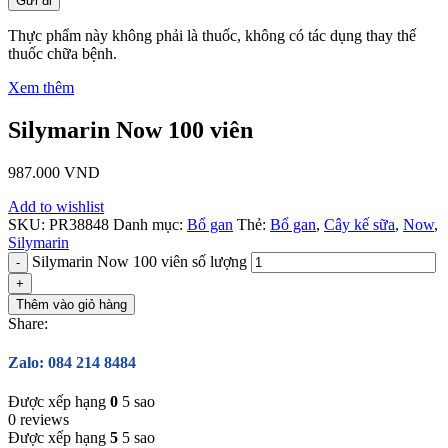
Thực phẩm này không phải là thuốc, không có tác dụng thay thế
thuốc chữa bệnh.
Xem thêm
Silymarin Now 100 viên
987.000
VND
Add to wishlist
SKU:
PR38848
Danh mục:
Bổ gan
Thẻ:
Bổ gan
,
Cây kế sữa
,
Now
,
Silymarin
Silymarin Now 100 viên số lượng
Thêm vào giỏ hàng
Share:
Zalo: 084 214 8484
Được xếp hạng
0
5 sao
0 reviews
Được xếp hạng
5
5 sao