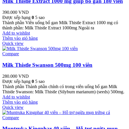
Milk Thistle Extract 1000 mg giúp bổ gan 180 viên
390.000
VND
Được xếp hạng
0
5 sao
Thành phần Viên uống bổ gan Milk Thistle Extract 1000 mg có
thành phần: Milk Thistle Extract 1000mg Ngoài ra
Add to wishlist
Thêm vào giỏ hàng
Quick view
Compare
Milk Thistle Swanson 500mg 100 viên
280.000
VND
Được xếp hạng
0
5 sao
Thành phần Thành phần chính có trong viên uống bổ gan Milk
Thistle Swanson: Milk Thistle (Silybum marianum) (seeds) 500mg.
Add to wishlist
Thêm vào giỏ hàng
Quick view
Compare
Muntruka Kingphar 40 viên – Hỗ trợ ngừa mụn