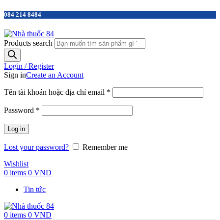
084 214 8484
Products search
Login / Register
Sign in
Create an Account
Tên tài khoản hoặc địa chỉ email
*
Password
*
Log in
Lost your password?
Remember me
Wishlist
0
items
0
VND
Tin tức
0
items
0
VND