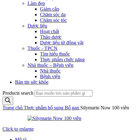
Làm đẹp
Giảm cân
Chăm sóc da
Chăm sóc tóc
Dược liệu
Hoạt chất
Thảo dược
Dược liệu từ động vật
Thuốc - TPCN
Tìm hiểu thuốc
Thực phẩm chức năng
Nhà thuốc – Bệnh viện
Nhà thuốc
Bệnh viện
Bản tin sức khỏe
Products search
Trang chủ
Thực phẩm bổ sung
Bổ gan
Silymarin Now 100 viên
Click to enlarge
Mô tả