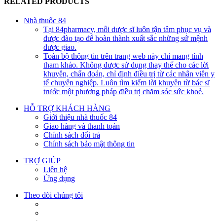
RELATED PRODUCTS
Nhà thuốc 84
Tại 84pharmacy, mỗi dược sĩ luôn tận tâm phục vụ và
được đào tạo để hoàn thành xuất sắc những sứ mệnh
được giao.
Toàn bộ thông tin trên trang web này chỉ mang tính
tham khảo. Không được sử dụng thay thế cho các lời
khuyên, chẩn đoán, chỉ định điều trị từ các nhân viên y
tế chuyên nghiệp. Luôn tìm kiếm lời khuyên từ bác sĩ
trước một phương pháp điều trị chăm sóc sức khoẻ.
HỖ TRỢ KHÁCH HÀNG
Giới thiệu nhà thuốc 84
Giao hàng và thanh toán
Chính sách đổi trả
Chính sách bảo mật thông tin
TRỢ GIÚP
Liên hệ
Ứng dụng
Theo dõi chúng tôi