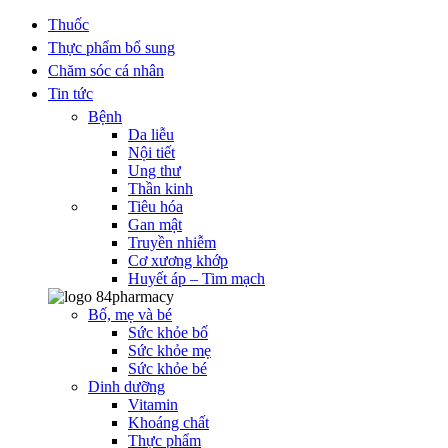
Thuốc
Thực phẩm bổ sung
Chăm sóc cá nhân
Tin tức
Bệnh
Da liễu
Nội tiết
Ung thư
Thần kinh
Tiêu hóa
Gan mật
Truyền nhiễm
Cơ xương khớp
Huyết áp – Tim mạch
Bố, mẹ và bé
Sức khỏe bố
Sức khỏe mẹ
Sức khỏe bé
Dinh dưỡng
Vitamin
Khoáng chất
Thực phẩm