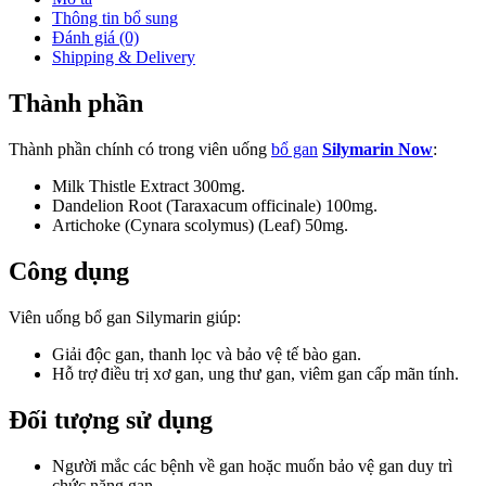
Thông tin bổ sung
Đánh giá (0)
Shipping & Delivery
Thành phần
Thành phần chính có trong viên uống
bổ gan
Silymarin Now
:
Milk Thistle Extract 300mg.
Dandelion Root (Taraxacum officinale) 100mg.
Artichoke (Cynara scolymus) (Leaf) 50mg.
Công dụng
Viên uống bổ gan Silymarin giúp:
Giải độc gan, thanh lọc và bảo vệ tế bào gan.
Hỗ trợ điều trị xơ gan, ung thư gan, viêm gan cấp mãn tính.
Đối tượng sử dụng
Người mắc các bệnh về gan hoặc muốn bảo vệ gan duy trì
chức năng gan.