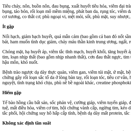
Tiêu chảy, nôn, buồn nôn, đau bụng, xuất huyết tiêu hóa, viêm đại t
bụng, táo bón, rối loạn mô mềm miệng, phát ban da, rụng tóc, viêm 
cơ xương, co thắt cơ, phù ngoại vi, mệt mỏi, sốt, phù mặt, suy nhược,
Ít gặp
Nổi hạch, giảm bạch huyết, quá mẫn cảm (bao gồm cả ban đỏ nốt sần), 
bát, ham muốn tình dục giảm, chảy máu thần kinh trung ương, ngất, run
Chóng mặt, hạ huyết áp, viêm tắc tĩnh mạch, huyết khối, tăng huyết 
tim, loạn nhịp thất (bao gồm nhịp nhanh thất), cơn đau thắt ngực, tim
hậu môn, khó nuốt.
Bệnh trào ngược dạ dày thực quản, viêm gan, viêm túi mật, ứ mật, bệnh
chứng gây rối loạn sắc tố da ở lòng bàn tay, rối loạn tóc, tiêu cơ vân
nguyệt, tình trạng khó chịu, phù nề bề ngoài khác, creatine phosphok
Hiếm gặp
Tế bào hồng cầu bất sản, sốc phản vệ, cường giáp, viêm tuyến giáp, đái
tuệ, mất điều hòa, viêm cơ tim, hội chứng vành cấp, ngừng tim, kéo 
tắc phổi, hội chứng suy hô hấp cấp tính, bệnh dạ dày mất protein, tắc
Không xác định tần suất