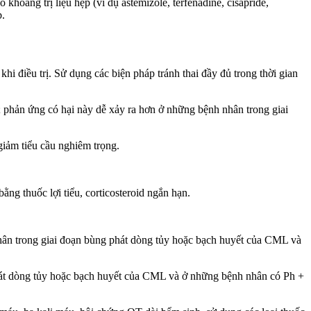
ảng trị liệu hẹp (ví dụ astemizole, terfenadine, cisapride,
b.
khi điều trị. Sử dụng các biện pháp tránh thai đầy đủ trong thời gian
b; phản ứng có hại này dễ xảy ra hơn ở những bệnh nhân trong giai
giảm tiểu cầu nghiêm trọng.
ằng thuốc lợi tiểu, corticosteroid ngắn hạn.
hân trong giai đoạn bùng phát dòng tủy hoặc bạch huyết của CML và
hát dòng tủy hoặc bạch huyết của CML và ở những bệnh nhân có Ph +