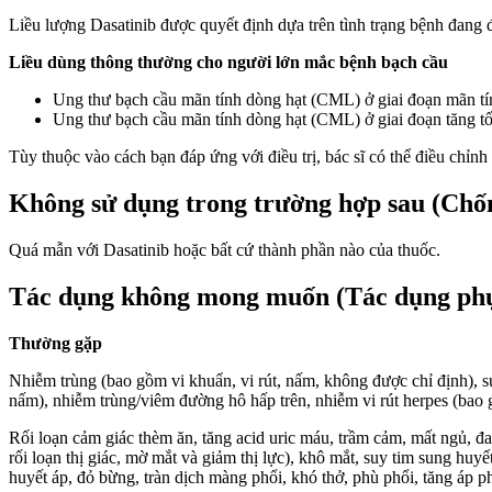
Liều lượng Dasatinib được quyết định dựa trên tình trạng bệnh đang 
Liều dùng thông thường cho người lớn mắc bệnh bạch cầu
Ung thư bạch cầu mãn tính dòng hạt (CML) ở giai đoạn mãn tí
Ung thư bạch cầu mãn tính dòng hạt (CML) ở giai đoạn tăng 
Tùy thuộc vào cách bạn đáp ứng với điều trị, bác sĩ có thể điều chỉnh
Không sử dụng trong trường hợp sau (Chốn
Quá mẫn với Dasatinib hoặc bất cứ thành phần nào của thuốc.
Tác dụng không mong muốn (Tác dụng ph
Thường gặp
Nhiễm trùng (bao gồm vi khuẩn, vi rút, nấm, không được chỉ định), su
nấm), nhiễm trùng/viêm đường hô hấp trên, nhiễm vi rút herpes (bao
Rối loạn cảm giác thèm ăn, tăng acid uric máu, trầm cảm, mất ngủ, đa
rối loạn thị giác, mờ mắt và giảm thị lực), khô mắt, suy tim sung huyế
huyết áp, đỏ bừng, tràn dịch màng phổi, khó thở, phù phổi, tăng áp p