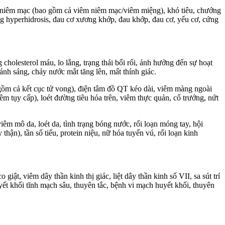
iêm niêm mạc (bao gồm cả viêm niêm mạc/viêm miệng), khó tiêu, chướng
g hyperhidrosis, đau cơ xương khớp, đau khớp, đau cơ, yếu cơ, cứng
holesterol máu, lo lắng, trạng thái bối rối, ảnh hưởng đến sự hoạt
 ánh sáng, chảy nước mắt tăng lên, mất thính giác.
 gồm cả kết cục tử vong), điện tâm đồ QT kéo dài, viêm màng ngoài
êm tụy cấp), loét đường tiêu hóa trên, viêm thực quản, cổ trướng, nứt
iêm mô da, loét da, tình trạng bóng nước, rối loạn móng tay, hội
thận), tần số tiểu, protein niệu, nữ hóa tuyến vú, rối loạn kinh
ật, viêm dây thần kinh thị giác, liệt dây thần kinh số VII, sa sút trí
ết khối tĩnh mạch sâu, thuyên tắc, bệnh vi mạch huyết khối, thuyên