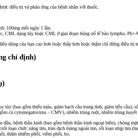
được điều trị và phản ứng của bệnh nhân với thuốc.
nh: 100mg mỗi ngày 1 lần.
tốc, CML dạng tủy hoặc CML ở giai đoạn bùng nổ tế bào lympho, Ph+
 liều dùng của bạn cao hơn hoặc thấp hơn hoặc thậm chí dừng điều trị t
g chỉ định)
ụ)
y tủy (bao gồm thiếu máu, giảm bạch cầu trung tính, giảm tiểu cầu), số
 gồm cả cytomegalovirus – CMV), nhiễm trùng ruột, nhiễm trùng huyết
u đầu, bệnh thần kinh (bao gồm bệnh thần kinh ngoại biên), chóng mặt,
t/rối loạn chức năng tim, tràn dịch màng ngoài tim, rối loạn nhịp tim (
hổi, thâm nhiễm phổi, viêm phổi, ho.