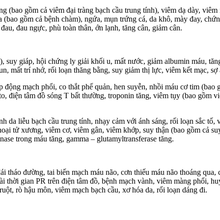
ràng (bao gồm cả viêm đại tràng bạch cầu trung tính), viêm dạ dày, v
da (bao gồm cả bệnh chàm), ngứa, mụn trứng cá, da khô, mày đay, chứn
 đau, đau ngực, phù toàn thân, ớn lạnh, tăng cân, giảm cân.
suy giáp, hội chứng ly giải khối u, mất nước, giảm albumin máu, tăng c
, mất trí nhớ, rối loạn thăng bằng, suy giảm thị lực, viêm kết mạc, sợ
áp động mạch phổi, co thắt phế quản, hen suyễn, nhồi máu cơ tim (bao
 to, điện tâm đồ sóng T bất thường, troponin tăng, viêm tụy (bao gồm vi
 da liễu bạch cầu trung tính, nhạy cảm với ánh sáng, rối loạn sắc tố, v
, hoại tử xương, viêm cơ, viêm gân, viêm khớp, suy thận (bao gồm cả suy 
inase trong máu tăng, gamma – glutamyltransferase tăng.
 tháo đường, tai biến mạch máu não, cơn thiếu máu não thoáng qua, co gi
dài thời gian PR trên điện tâm đồ, bệnh mạch vành, viêm màng phổi, huy
 ruột, rò hậu môn, viêm mạch bạch cầu, xơ hóa da, rối loạn dáng đi.