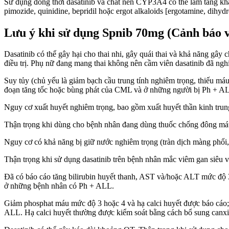
Sử dụng đồng thời dasatinib và chất nền CYP3A4 có thể làm tăng khả
pimozide, quinidine, bepridil hoặc ergot alkaloids [ergotamine, dihy
Lưu ý khi sử dụng Spnib 70mg (Cảnh báo v
Dasatinib có thể gây hại cho thai nhi, gây quái thai và khả năng gây 
điều trị. Phụ nữ đang mang thai không nên cầm viên dasatinib đã ngh
Suy tủy (chủ yếu là giảm bạch cầu trung tính nghiêm trọng, thiếu máu
đoạn tăng tốc hoặc bùng phát của CML và ở những người bị Ph + AL
Nguy cơ xuất huyết nghiêm trọng, bao gồm xuất huyết thần kinh trun
Thận trọng khi dùng cho bệnh nhân đang dùng thuốc chống đông máu
Nguy cơ có khả năng bị giữ nước nghiêm trọng (tràn dịch màng phổi, tr
Thận trọng khi sử dụng dasatinib trên bệnh nhân mắc viêm gan siêu v
Đã có báo cáo tăng bilirubin huyết thanh, AST và/hoặc ALT mức độ 
ở những bệnh nhân có Ph + ALL.
Giảm phosphat máu mức độ 3 hoặc 4 và hạ calci huyết được báo cáo
ALL. Hạ calci huyết thường được kiểm soát bằng cách bổ sung canx