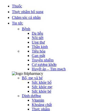
Thuốc
Thực phẩm bổ sung
Chăm sóc cá nhân
Tin tức
Bệnh
Da liễu
Nội tiết
Ung thư
Thần kinh
Tiêu hóa
Gan mật
Truyền nhiễm
Cơ xương khớp
Huyết áp – Tim mạch
Bố, mẹ và bé
Sức khỏe bố
Sức khỏe mẹ
Sức khỏe bé
Dinh dưỡng
Vitamin
Khoáng chất
Thực phẩm