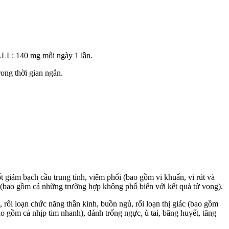
ALL: 140 mg mỗi ngày 1 lần.
rong thời gian ngắn.
t giảm bạch cầu trung tính, viêm phổi (bao gồm vi khuẩn, vi rút và
 (bao gồm cả những trường hợp không phổ biến với kết quả tử vong).
 rối loạn chức năng thần kinh, buồn ngủ, rối loạn thị giác (bao gồm
bao gồm cả nhịp tim nhanh), đánh trống ngực, ù tai, băng huyết, tăng