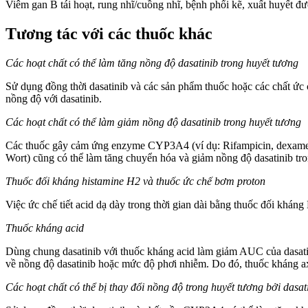
Viêm gan B tái hoạt, rung nhĩ/cuồng nhĩ, bệnh phổi kẽ, xuất huyết đ
Tương tác với các thuốc khác
Các hoạt chất có thể làm tăng nồng độ dasatinib trong huyết tương
Sử dụng đồng thời dasatinib và các sản phẩm thuốc hoặc các chất ức 
nồng độ với dasatinib.
Các hoạt chất có thể làm giảm nồng độ dasatinib trong huyết tương
Các thuốc gây cảm ứng enzyme CYP3A4 (ví dụ: Rifampicin, dexameth
Wort) cũng có thể làm tăng chuyển hóa và giảm nồng độ dasatinib tr
Thuốc đối kháng histamine H2 và thuốc ức chế bơm proton
Việc ức chế tiết acid dạ dày trong thời gian dài bằng thuốc đối khá
Thuốc kháng acid
Dùng chung dasatinib với thuốc kháng acid làm giảm AUC của dasatini
về nồng độ dasatinib hoặc mức độ phơi nhiễm. Do đó, thuốc kháng axit
Các hoạt chất có thể bị thay đổi nồng độ trong huyết tương bởi dasat