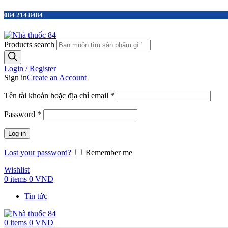
084 214 8484
Products search
Login / Register
Sign in
Create an Account
Tên tài khoản hoặc địa chỉ email
*
Password
*
Log in
Lost your password?
Remember me
Wishlist
0
items
0
VND
Tin tức
0
items
0
VND