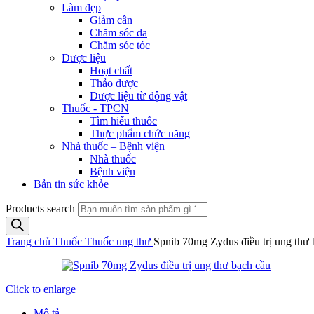
Làm đẹp
Giảm cân
Chăm sóc da
Chăm sóc tóc
Dược liệu
Hoạt chất
Thảo dược
Dược liệu từ động vật
Thuốc - TPCN
Tìm hiểu thuốc
Thực phẩm chức năng
Nhà thuốc – Bệnh viện
Nhà thuốc
Bệnh viện
Bản tin sức khỏe
Products search
Trang chủ
Thuốc
Thuốc ung thư
Spnib 70mg Zydus điều trị ung thư 
Click to enlarge
Mô tả