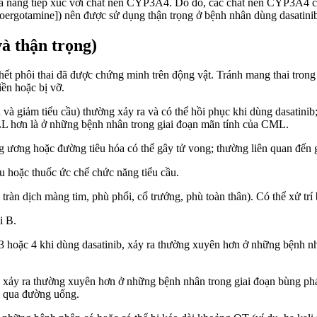
 năng tiếp xúc với chất nền CYP3A4. Do đó, các chất nền CYP3A4 có kho
droergotamine]) nên được sử dụng thận trọng ở bệnh nhân dùng dasatini
à thận trọng)
chết phôi thai đã được chứng minh trên động vật. Tránh mang thai trong 
iền hoặc bị vỡ.
 và giảm tiểu cầu) thường xảy ra và có thể hồi phục khi dùng dasatini
L hơn là ở những bệnh nhân trong giai đoạn mãn tính của CML.
g ương hoặc đường tiêu hóa có thể gây tử vong; thường liên quan đến 
 hoặc thuốc ức chế chức năng tiểu cầu.
àn dịch màng tim, phù phổi, cổ trướng, phù toàn thân). Có thể xử trí b
i B.
3 hoặc 4 khi dùng dasatinib, xảy ra thường xuyên hơn ở những bệnh n
; xảy ra thường xuyên hơn ở những bệnh nhân trong giai đoạn bùng p
i qua đường uống.