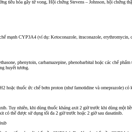
ường tiêu hóa gây tử vong, Hội chứng Stevens – Johnson, hội chứng th
chế mạnh CYP3A4 (ví dụ: Ketoconazole, itraconazole, erythromycin, cla
asone, phenytoin, carbamazepine, phenobarbital hoặc các chế phẩm t
ong huyết tương.
ng H2 hoặc thuốc ức chế bơm proton (như famotidine và omeprazole) có 
b. Tuy nhiên, khi dùng thuốc kháng axit 2 giờ trước khi dùng một liều
 có thể được sử dụng tối đa 2 giờ trước hoặc 2 giờ sau dasatinib.
inib