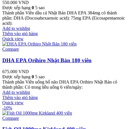
550.000
VND
Được xếp hạng
0
5 sao
Thành phần Viên dầu cá Nhật Bản DHA EPA 384mg có thành
phần: DHA (Docosahexaenoic acid): 75mg EPA (Eicosapentaenoic
acid):
Add to wishlist
Thêm vào giỏ hàng
Quick view
Compare
DHA EPA Orihiro Nhật Bản 180 viên
675.000
VND
Được xếp hạng
0
5 sao
Thành phần Viên uống bổ não DHA EPA Orihiro Nhật Bản có
thành phần: Có trong liều uống 6 viên/ngày:
Add to wishlist
Thêm vào giỏ hàng
Quick view
-10%
Compare