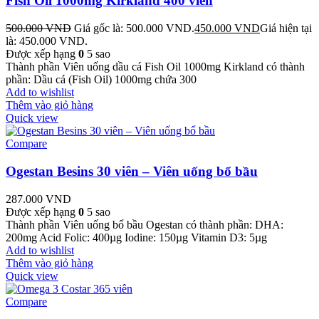
Fish Oil 1000mg Kirkland 400 viên
500.000
VND
Giá gốc là: 500.000 VND.
450.000
VND
Giá hiện tại
là: 450.000 VND.
Được xếp hạng
0
5 sao
Thành phần Viên uống dầu cá Fish Oil 1000mg Kirkland có thành
phần: Dầu cá (Fish Oil) 1000mg chứa 300
Add to wishlist
Thêm vào giỏ hàng
Quick view
Compare
Ogestan Besins 30 viên – Viên uống bổ bầu
287.000
VND
Được xếp hạng
0
5 sao
Thành phần Viên uống bổ bầu Ogestan có thành phần: DHA:
200mg Acid Folic: 400µg Iodine: 150µg Vitamin D3: 5µg
Add to wishlist
Thêm vào giỏ hàng
Quick view
Compare