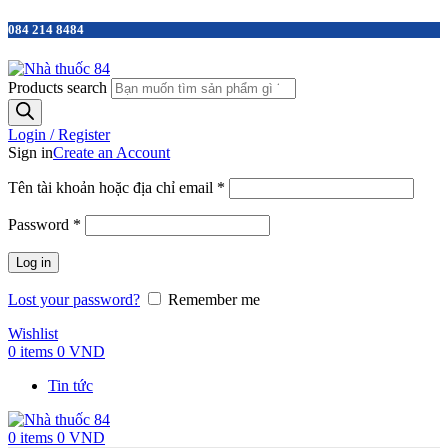
084 214 8484
Products search
Login / Register
Sign in
Create an Account
Tên tài khoản hoặc địa chỉ email
*
Password
*
Log in
Lost your password?
Remember me
Wishlist
0
items
0
VND
Tin tức
0
items
0
VND