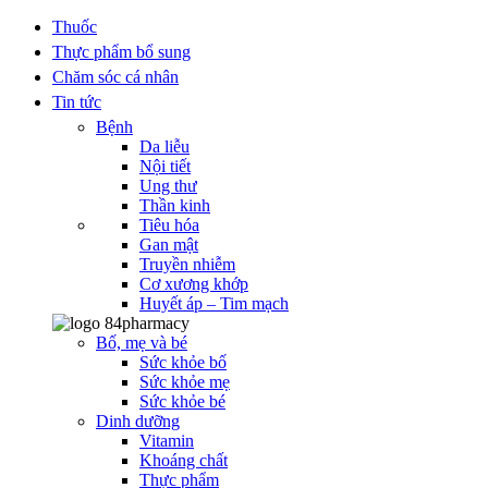
Thuốc
Thực phẩm bổ sung
Chăm sóc cá nhân
Tin tức
Bệnh
Da liễu
Nội tiết
Ung thư
Thần kinh
Tiêu hóa
Gan mật
Truyền nhiễm
Cơ xương khớp
Huyết áp – Tim mạch
Bố, mẹ và bé
Sức khỏe bố
Sức khỏe mẹ
Sức khỏe bé
Dinh dưỡng
Vitamin
Khoáng chất
Thực phẩm