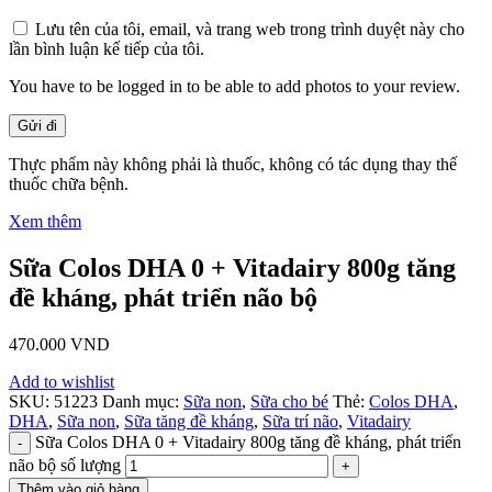
Lưu tên của tôi, email, và trang web trong trình duyệt này cho
lần bình luận kế tiếp của tôi.
You have to be logged in to be able to add photos to your review.
Thực phẩm này không phải là thuốc, không có tác dụng thay thế
thuốc chữa bệnh.
Xem thêm
Sữa Colos DHA 0 + Vitadairy 800g tăng
đề kháng, phát triển não bộ
470.000
VND
Add to wishlist
SKU:
51223
Danh mục:
Sữa non
,
Sữa cho bé
Thẻ:
Colos DHA
,
DHA
,
Sữa non
,
Sữa tăng đề kháng
,
Sữa trí não
,
Vitadairy
Sữa Colos DHA 0 + Vitadairy 800g tăng đề kháng, phát triển
não bộ số lượng
Thêm vào giỏ hàng