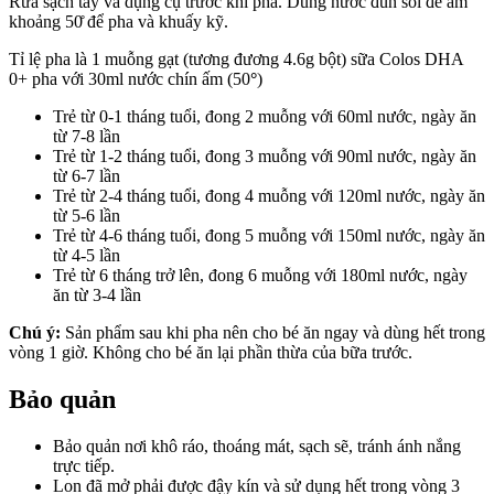
Rửa sạch tay và dụng cụ trước khi pha. Dùng nước đun sôi để ấm
khoảng 50̊ để pha và khuấy kỹ.
Tỉ lệ pha là 1 muỗng gạt (tương đương 4.6g bột) sữa Colos DHA
0+ pha với 30ml nước chín ấm (50
°
)
Trẻ từ 0-1 tháng tuổi, đong 2 muỗng với 60ml nước, ngày ăn
từ 7-8 lần
Trẻ từ 1-2 tháng tuổi, đong 3 muỗng với 90ml nước, ngày ăn
từ 6-7 lần
Trẻ từ 2-4 tháng tuổi, đong 4 muỗng với 120ml nước, ngày ăn
từ 5-6 lần
Trẻ từ 4-6 tháng tuổi, đong 5 muỗng với 150ml nước, ngày ăn
từ 4-5 lần
Trẻ từ 6 tháng trở lên, đong 6 muỗng với 180ml nước, ngày
ăn từ 3-4 lần
Chú ý:
Sản phẩm sau khi pha nên cho bé ăn ngay và dùng hết trong
vòng 1 giờ. Không cho bé ăn lại phần thừa của bữa trước.
Bảo quản
Bảo quản nơi khô ráo, thoáng mát, sạch sẽ, tránh ánh nắng
trực tiếp.
Lon đã mở phải được đậy kín và sử dụng hết trong vòng 3