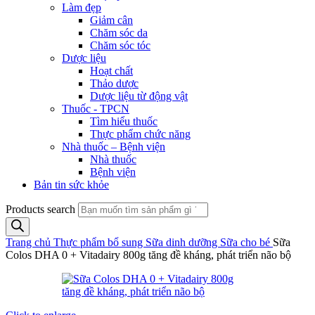
Làm đẹp
Giảm cân
Chăm sóc da
Chăm sóc tóc
Dược liệu
Hoạt chất
Thảo dược
Dược liệu từ động vật
Thuốc - TPCN
Tìm hiểu thuốc
Thực phẩm chức năng
Nhà thuốc – Bệnh viện
Nhà thuốc
Bệnh viện
Bản tin sức khỏe
Products search
Trang chủ
Thực phẩm bổ sung
Sữa dinh dưỡng
Sữa cho bé
Sữa
Colos DHA 0 + Vitadairy 800g tăng đề kháng, phát triển não bộ