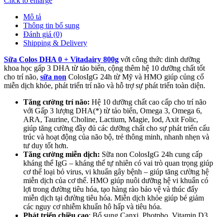
Click to enlarge
Mô tả
Thông tin bổ sung
Đánh giá (0)
Shipping & Delivery
Sữa Colos DHA 0 + Vitadairy 800g
với công thức dinh dưỡng
khoa học gấp 3 DHA từ tảo biển, cộng thêm hệ 10 dưỡng chất tốt
cho trí não,
sữa non
ColosIgG 24h từ Mỹ và HMO giúp củng cố
miễn dịch khỏe, phát triển trí não và hỗ trợ sự phát triển toàn diện.
Tăng cường trí não:
Hệ 10 dưỡng chất cao cấp cho trí não
với Gấp 3 lượng DHA(*) từ tảo biển, Omega 3, Omega 6,
ARA, Taurine, Choline, Lactium, Magie, Iod, Axit Folic,
giúp tăng cường đầy đủ các dưỡng chất cho sự phát triển cấu
trúc và hoạt động của não bộ, trẻ thông minh, nhanh nhẹn và
tư duy tốt hơn.
Tăng cường miễn dịch:
Sữa non ColosIgG 24h cung cấp
kháng thể IgG – kháng thể tự nhiên có vai trò quan trọng giúp
cơ thể loại bỏ virus, vi khuẩn gây bệnh – giúp tăng cường hệ
miễn dịch của cơ thể. HMO giúp nuôi dưỡng hệ vi khuẩn có
lợi trong đường tiêu hóa, tạo hàng rào bảo vệ và thúc đẩy
miễn dịch tại đường tiêu hóa. Miễn dịch khỏe giúp bé giảm
các nguy cơ nhiễm khuẩn hô hấp và tiêu hóa.
Phát triển chiều cao
: Bổ sung Canxi, Photpho, Vitamin D3