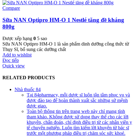
Compare
Sữa NAN Optipro HM-O 1 Nestlé tăng đề kháng
800g
Được xếp hạng
0
5 sao
Sữa NAN Optipro HM-O 1 là sản phẩm dinh dưỡng công thức từ
Thụy Sĩ, bổ sung các dưỡng chất
Add to wishlist
Đọc tiếp
Quick view
RELATED PRODUCTS
Nhà thuốc 84
Tại 84pharmacy, mỗi dược sĩ luôn tận tâm phục vụ và
được đào tạo để hoàn thành xuất sắc những sứ mệnh
được giao.
Toàn bộ thông tin trên trang web này chỉ mang tính
tham khảo. Không được sử dụng thay thế cho các lời
khuyên, chẩn đoán, chỉ định điều trị từ các nhân viên y
tế chuyên nghiệp. Luôn tìm kiếm lời khuyên từ bác sĩ
trước một phương pháp điều trị chăm sóc sức khoẻ.