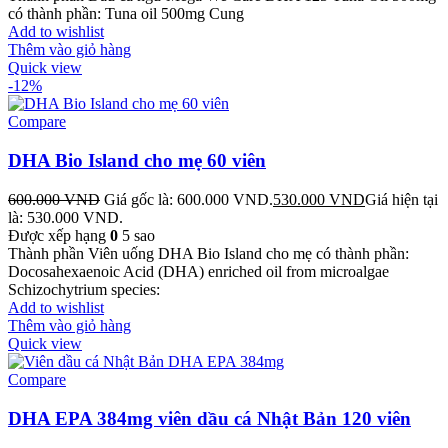
có thành phần: Tuna oil 500mg Cung
Add to wishlist
Thêm vào giỏ hàng
Quick view
-12%
Compare
DHA Bio Island cho mẹ 60 viên
600.000
VND
Giá gốc là: 600.000 VND.
530.000
VND
Giá hiện tại
là: 530.000 VND.
Được xếp hạng
0
5 sao
Thành phần Viên uống DHA Bio Island cho mẹ có thành phần:
Docosahexaenoic Acid (DHA) enriched oil from microalgae
Schizochytrium species:
Add to wishlist
Thêm vào giỏ hàng
Quick view
Compare
DHA EPA 384mg viên dầu cá Nhật Bản 120 viên