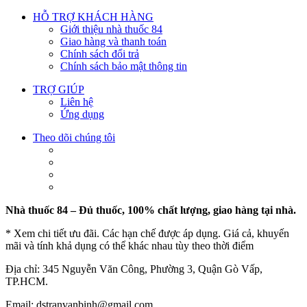
HỖ TRỢ KHÁCH HÀNG
Giới thiệu nhà thuốc 84
Giao hàng và thanh toán
Chính sách đổi trả
Chính sách bảo mật thông tin
TRỢ GIÚP
Liên hệ
Ứng dụng
Theo dõi chúng tôi
Nhà thuốc 84 – Đủ thuốc, 100% chất lượng, giao hàng tại nhà.
* Xem chi tiết ưu đãi. Các hạn chế được áp dụng. Giá cả, khuyến
mãi và tính khả dụng có thể khác nhau tùy theo thời điểm
Địa chỉ: 345 Nguyễn Văn Công, Phường 3, Quận Gò Vấp,
TP.HCM.
Email: dstranvanbinh@gmail.com