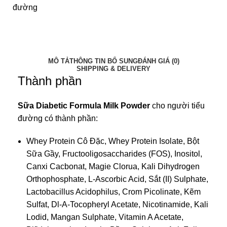
MÔ TẢ
THÔNG TIN BỔ SUNG
ĐÁNH GIÁ (0)
SHIPPING & DELIVERY
Thành phần
Sữa Diabetic Formula Milk Powder
cho người tiểu
đường có thành phần:
Whey Protein Cô Đặc, Whey Protein Isolate, Bột
Sữa Gầy, Fructooligosaccharides (FOS), Inositol,
Canxi Cacbonat, Magie Clorua, Kali Dihydrogen
Orthophosphate, L-Ascorbic Acid, Sắt (II) Sulphate,
Lactobacillus Acidophilus, Crom Picolinate, Kẽm
Sulfat, Dl-A-Tocopheryl Acetate, Nicotinamide, Kali
Lodid, Mangan Sulphate, Vitamin A Acetate,