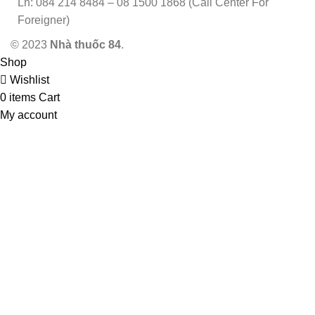
Lh: 084 214 8484 – 08 1500 1868 (Call Center For
Foreigner)
© 2023
Nhà thuốc 84
.
Shop
Wishlist
0
items
Cart
My account