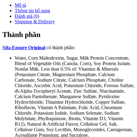
Mô tả
Thông tin bổ sung
Đánh giá (0)
Shipping & Delivery
Thành phần
Sữa Ensure Original
có thành phần:
Water, Corn Maltodextrin, Sugar, Milk Protein Concentrate,
Blend of Vegetable Oils (Canola, Corn), Soy Protein Isolate,
Nonfat Milk. Less than 0.5% of: Vitamins & Minerals
(Potassium Citrate, Magnesium Phosphate, Calcium
Carbonate, Sodium Citrate, Calcium Phosphate, Choline
Chloride, Ascorbic Acid, Potassium Chloride, Ferrous Sulfate,
dl-Alpha-Tocopheryl Acetate, Zinc Sulfate, Niacinamide,
Calcium Pantothenate, Manganese Sulfate, Pyridoxine
Hydrochloride, Thiamine Hydrochloride, Copper Sulfate,
Riboflavin, Vitamin A Palmitate, Folic Acid, Chromium
Chloride, Potassium Iodide, Sodium Selenate, Sodium
Molybdate, Phylloquinone, Biotin, Vitamin D3, Vitamin
B12), Natural & Artificial Flavor, Cellulose Gel, Salt,
Cellulose Gum, Soy Lecithin, Monoglycerides, Carrageenan,
Acesulfame Potassium, and Sucralose.