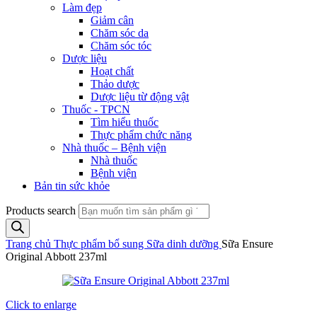
Làm đẹp
Giảm cân
Chăm sóc da
Chăm sóc tóc
Dược liệu
Hoạt chất
Thảo dược
Dược liệu từ động vật
Thuốc - TPCN
Tìm hiểu thuốc
Thực phẩm chức năng
Nhà thuốc – Bệnh viện
Nhà thuốc
Bệnh viện
Bản tin sức khỏe
Products search
Trang chủ
Thực phẩm bổ sung
Sữa dinh dưỡng
Sữa Ensure
Original Abbott 237ml
Click to enlarge