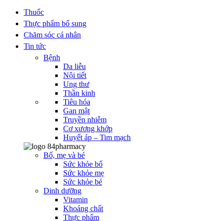
Thuốc
Thực phẩm bổ sung
Chăm sóc cá nhân
Tin tức
Bệnh
Da liễu
Nội tiết
Ung thư
Thần kinh
Tiêu hóa
Gan mật
Truyền nhiễm
Cơ xương khớp
Huyết áp – Tim mạch
Bố, mẹ và bé
Sức khỏe bố
Sức khỏe mẹ
Sức khỏe bé
Dinh dưỡng
Vitamin
Khoáng chất
Thực phẩm