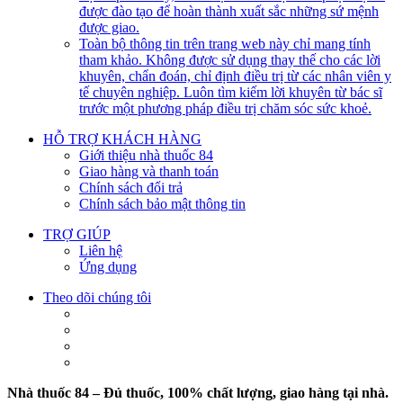
được đào tạo để hoàn thành xuất sắc những sứ mệnh
được giao.
Toàn bộ thông tin trên trang web này chỉ mang tính
tham khảo. Không được sử dụng thay thế cho các lời
khuyên, chẩn đoán, chỉ định điều trị từ các nhân viên y
tế chuyên nghiệp. Luôn tìm kiếm lời khuyên từ bác sĩ
trước một phương pháp điều trị chăm sóc sức khoẻ.
HỖ TRỢ KHÁCH HÀNG
Giới thiệu nhà thuốc 84
Giao hàng và thanh toán
Chính sách đổi trả
Chính sách bảo mật thông tin
TRỢ GIÚP
Liên hệ
Ứng dụng
Theo dõi chúng tôi
Nhà thuốc 84 – Đủ thuốc, 100% chất lượng, giao hàng tại nhà.