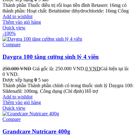
Thành phần Thuốc điều trị rối loạn tiền đình Betaserc 16mg có
thành phần: Hoạt chất: Betahistine dihydrochloride: 16mg Công
Add to wishlist
Thêm vào giỏ hàng
Quick view
-100%
Compare
Daygra 100 tăng cường sinh lý 4 viên
250.000
VND
Giá gốc là: 250.000 VND.
0
VND
Giá hiện tại là:
0 VND.
Được xếp hạng
0
5 sao
Thành phần Thành phần chính có trong thuốc sinh lý Daygra 100:
Sildenafil: 100mg. Công dụng (Chỉ định) Hỗ trợ
Add to wishlist
Thêm vào giỏ hàng
Quick view
Compare
Grandcare Nutricare 400g