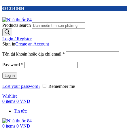
084 214 8484
Products search
Login / Register
Sign in
Create an Account
Tên tài khoản hoặc địa chỉ email
*
Password
*
Log in
Lost your password?
Remember me
Wishlist
0
items
0
VND
Tin tức
0
items
0
VND