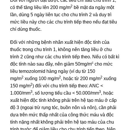
Đối với người đạt được các tiêu chí sau chu trình 1,
2
có thể tăng liều lên 200 mg/m
bề mặt da ngày một
lần, dùng 5 ngày liên tục cho chu trình 2 và duy trì
mức liều này cho các chu trình tiếp theo nếu đạt tiêu
chí dùng thuốc.
Đối với những bệnh nhân xuất hiện độc tính của
thuốc trong chu trình 1, không nên tăng liều ở chu
trình 2 cũng như các chu trình tiếp theo. Nếu có bất kì
c
độc tính nào sau đây, nên giảm 50mg/m
cho mức
liều temozolomid hàng ngày (ví dụ từ 150
2
2
2
mg/m
xuống 100 mg/m
, hoặc từ 200 mg/m
xuống
2
150 mg/m
) đối với chu trình tiếp theo: ANC <
3
3
1.000/mm
, số lượng tiểu cầu < 50.000/mm
, hoặc
xuất hiện độc tính không phải trên hệ tạo máu ở cấp
độ 3 (ngoại trừ rụng tóc, buồn nôn và nôn), cần phải
dựa trên mức thấp nhất của công thức máu và độc
tính nặng nhất không phải trên hệ tạo máu của chu
trình trước để giảm liều cho chu trình tiếp theo. Nên