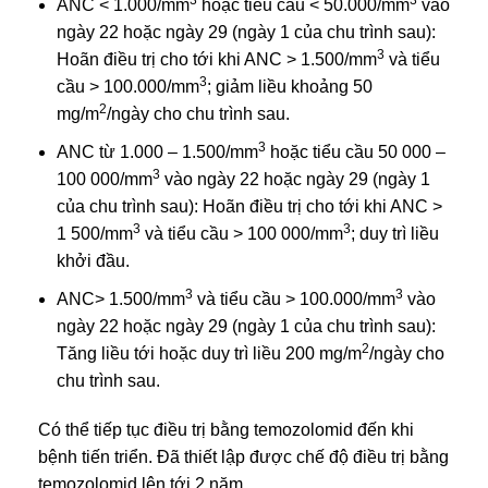
ANC < 1.000/mm
hoặc tiểu cầu < 50.000/mm
vào
ngày 22 hoặc ngày 29 (ngày 1 của chu trình sau):
3
Hoãn điều trị cho tới khi ANC > 1.500/mm
và tiểu
3
cầu > 100.000/mm
; giảm liều khoảng 50
2
mg/m
/ngày cho chu trình sau.
3
ANC từ 1.000 – 1.500/mm
hoặc tiểu cầu 50 000 –
3
100 000/mm
vào ngày 22 hoặc ngày 29 (ngày 1
của chu trình sau): Hoãn điều trị cho tới khi ANC >
3
3
1 500/mm
và tiểu cầu > 100 000/mm
; duy trì liều
khởi đầu.
3
3
ANC> 1.500/mm
và tiểu cầu > 100.000/mm
vào
ngày 22 hoặc ngày 29 (ngày 1 của chu trình sau):
2
Tăng liều tới hoặc duy trì liều 200 mg/m
/ngày cho
chu trình sau.
Có thể tiếp tục điều trị bằng temozolomid đến khi
bệnh tiến triển. Đã thiết lập được chế độ điều trị bằng
temozolomid lên tới 2 năm.