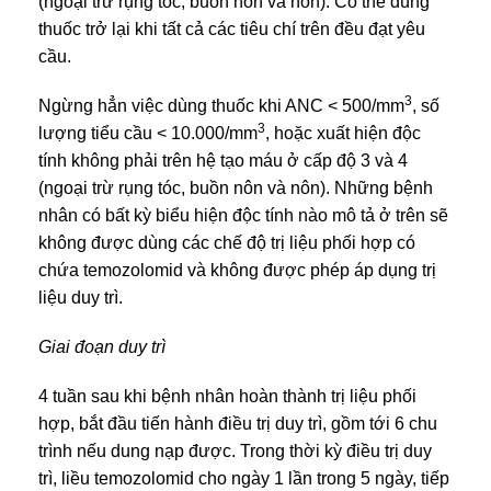
(ngoại trừ rụng tóc, buồn nôn và nôn). Có thể dùng
thuốc trở lại khi tất cả các tiêu chí trên đều đạt yêu
cầu.
3
Ngừng hẳn việc dùng thuốc khi ANC < 500/mm
, số
3
lượng tiểu cầu < 10.000/mm
, hoặc xuất hiện độc
tính không phải trên hệ tạo máu ở cấp độ 3 và 4
(ngoại trừ rụng tóc, buồn nôn và nôn). Những bệnh
nhân có bất kỳ biểu hiện độc tính nào mô tả ở trên sẽ
không được dùng các chế độ trị liệu phối hợp có
chứa temozolomid và không được phép áp dụng trị
liệu duy trì.
Giai đoạn duy trì
4 tuần sau khi bệnh nhân hoàn thành trị liệu phối
hợp, bắt đầu tiến hành điều trị duy trì, gồm tới 6 chu
trình nếu dung nạp được. Trong thời kỳ điều trị duy
trì, liều temozolomid cho ngày 1 lần trong 5 ngày, tiếp