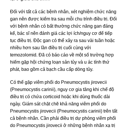
Đối với tất cả các bệnh nhân, xét nghiệm chức năng
gan nên được kiểm tra sau mỗi chu trình điều trị. Đối
với bệnh nhân có bất thường chức năng gan đáng
kể, bác sĩ nên đánh giá các lợi ích/nguy cơ để tiếp
tục điều trị. Độc gan có thể xảy ra sau vài tuần hoặc
nhiều hơn sau lần điều trị cuối cùng với
temozolomid. Đã có báo cáo về một số trường hợp
hiếm gặp hội chứng loạn sản tủy và u ác tính thứ
phát, bao gồm cả bạch cầu cấp dòng tủy.
Có thể gặp viêm phổi do Pneumocystis jirovecii
(Pneumocystis carinii), nguy cơ gia tăng khi chế độ
điều trị có chứa corticoid hoặc khi dùng thuốc dài
ngày. Giám sát chặt chẽ khả năng viêm phổi do
Pneumocystis jirovecii (Pneumocystis carinii) trên tất
cả bệnh nhân. Cần phải điều trị dự phòng viêm phổi
do Pneumocystis jirovecii ở những bệnh nhân xạ trị