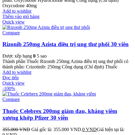
phần: Oxycodone Hydrocloride 40mg Công dụng (Chỉ định)
Oxycodone 40mg
Add to wishlist
Thêm vào giỏ hàng
Quick view
Compare
Rizonib 250mg Azista điều trị ung thư phổi 30 viên
Được xếp hạng
0
5 sao
Thành phần Thuốc Rizonib 250mg Azista điều trị ung thư phổi có
thành phần: Crizotinib: 250mg Công dụng (Chỉ định) Thuốc
Add to wishlist
Đọc tiếp
Quick view
-100%
Compare
Thuốc Celebrex 200mg giảm đau, kháng viêm
xương khớp Pfizer 30 viên
355.000
VND
Giá gốc là: 355.000 VND.
0
VND
Giá hiện tại là:
0 VND.