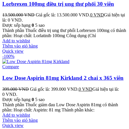
Lorbrexen 100mg điều trị ung thư phổi 30 viên
13.500.000
VND
Giá gốc là: 13.500.000 VND.
0
VND
Giá hiện tại
là: 0 VND.
Được xếp hạng
0
5 sao
Thành phần Thuốc điều trị ung thư phổi Lorbrexen 100mg có thành
phần: Hoạt chất: Lorlatinib 100mg Công dụng (Chỉ
Add to wishlist
Thêm vào giỏ hàng
Quick view
-100%
Compare
Low Dose Aspirin 81mg Kirkland 2 chai x 365 viên
399.000
VND
Giá gốc là: 399.000 VND.
0
VND
Giá hiện tại là:
0 VND.
Được xếp hạng
0
5 sao
Thành phần Thuốc giảm đau Low Dose Aspirin 81mg có thành
phần: Hoạt chất: Aspirin: 81 mg Thành phần khác:
Add to wishlist
Thêm vào giỏ hàng
Quick view