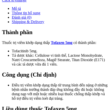
Click to enlarge
Mô tả
Thông tin bổ sung
Đánh giá (0)
Shipping & Delivery
Thành phần
Thuốc trị viêm khớp dạng thấp
Tofaxen 5mg
có thành phần:
Tofacitinib 5mg.
Tá dược khác: Cellulose vi tinh thể, Lactose Monohydrate,
Natri Croscarmelloza, Magiê Stearate, Titan Dioxide (E171)
và các tá dược vừa đủ 1 viên.
Công dụng (Chỉ định)
Điều trị viêm khớp dạng thấp từ trung bình đến nặng ở những
bệnh nhân trưởng thành đáp ứng không đầy đủ hoặc không
dung nạp với một hoặc nhiều loại thuốc chống thấp khớp và
hỗ trợ điều trị viêm loét đại tràng.
Liều dùng thuốc Tofaxen 5mg