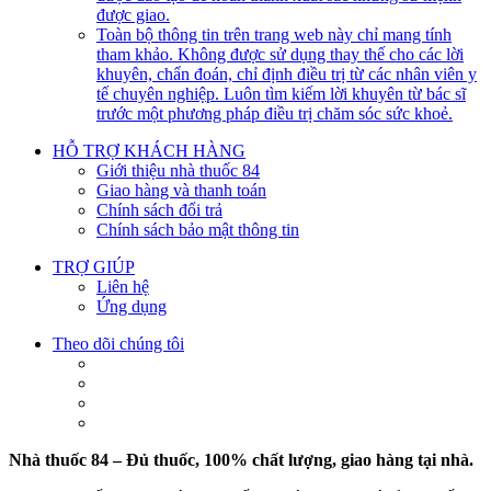
được giao.
Toàn bộ thông tin trên trang web này chỉ mang tính
tham khảo. Không được sử dụng thay thế cho các lời
khuyên, chẩn đoán, chỉ định điều trị từ các nhân viên y
tế chuyên nghiệp. Luôn tìm kiếm lời khuyên từ bác sĩ
trước một phương pháp điều trị chăm sóc sức khoẻ.
HỖ TRỢ KHÁCH HÀNG
Giới thiệu nhà thuốc 84
Giao hàng và thanh toán
Chính sách đổi trả
Chính sách bảo mật thông tin
TRỢ GIÚP
Liên hệ
Ứng dụng
Theo dõi chúng tôi
Nhà thuốc 84 – Đủ thuốc, 100% chất lượng, giao hàng tại nhà.