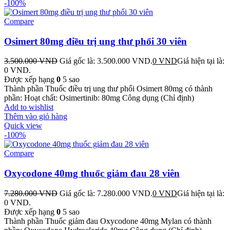
-100%
Compare
Osimert 80mg điều trị ung thư phổi 30 viên
3.500.000
VND
Giá gốc là: 3.500.000 VND.
0
VND
Giá hiện tại là:
0 VND.
Được xếp hạng
0
5 sao
Thành phần Thuốc điều trị ung thư phổi Osimert 80mg có thành
phần: Hoạt chất: Osimertinib: 80mg Công dụng (Chỉ định)
Add to wishlist
Thêm vào giỏ hàng
Quick view
-100%
Compare
Oxycodone 40mg thuốc giảm đau 28 viên
7.280.000
VND
Giá gốc là: 7.280.000 VND.
0
VND
Giá hiện tại là:
0 VND.
Được xếp hạng
0
5 sao
Thành phần Thuốc giảm đau Oxycodone 40mg Mylan có thành