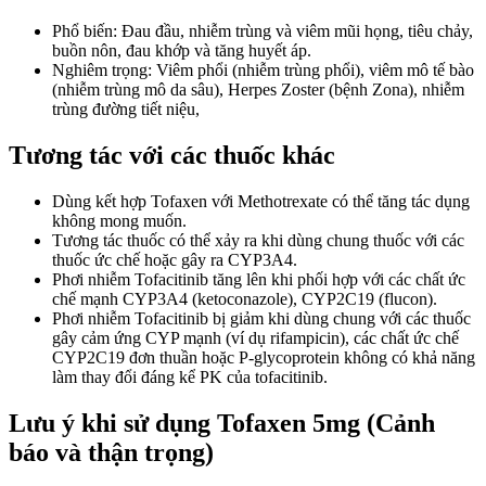
Phổ biến: Đau đầu, nhiễm trùng và viêm mũi họng, tiêu chảy,
buồn nôn, đau khớp và tăng huyết áp.
Nghiêm trọng: Viêm phổi (nhiễm trùng phổi), viêm mô tế bào
(nhiễm trùng mô da sâu), Herpes Zoster (bệnh Zona), nhiễm
trùng đường tiết niệu,
Tương tác với các thuốc khác
Dùng kết hợp Tofaxen với Methotrexate có thể tăng tác dụng
không mong muốn.
Tương tác thuốc có thể xảy ra khi dùng chung thuốc với các
thuốc ức chế hoặc gây ra CYP3A4.
Phơi nhiễm Tofacitinib tăng lên khi phối hợp với các chất ức
chế mạnh CYP3A4 (ketoconazole), CYP2C19 (flucon).
Phơi nhiễm Tofacitinib bị giảm khi dùng chung với các thuốc
gây cảm ứng CYP mạnh (ví dụ rifampicin), các chất ức chế
CYP2C19 đơn thuần hoặc P-glycoprotein không có khả năng
làm thay đổi đáng kể PK của tofacitinib.
Lưu ý khi sử dụng Tofaxen 5mg (Cảnh
báo và thận trọng)