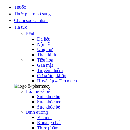
Thuốc
Thực phẩm bổ sung
Chăm sóc cá nhân
Tin tức
Bệnh
Da liễu
Nội tiết
Ung thư
Thần kinh
Tiêu hóa
Gan mật
Truyền nhiễm
Cơ xương khớp
Huyết áp – Tim mạch
Bố, mẹ và bé
Sức khỏe bố
Sức khỏe mẹ
Sức khỏe bé
Dinh dưỡng
Vitamin
Khoáng chất
Thực phẩm