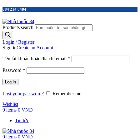
084 214 8484
Products search
Login / Register
Sign in
Create an Account
Tên tài khoản hoặc địa chỉ email
*
Password
*
Log in
Lost your password?
Remember me
Wishlist
0
items
0
VND
Tin tức
0
items
0
VND