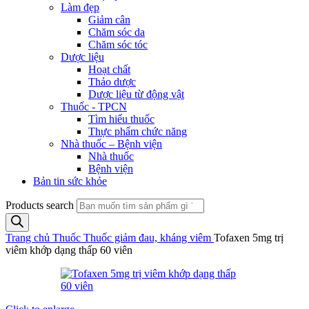
Làm đẹp
Giảm cân
Chăm sóc da
Chăm sóc tóc
Dược liệu
Hoạt chất
Thảo dược
Dược liệu từ động vật
Thuốc - TPCN
Tìm hiểu thuốc
Thực phẩm chức năng
Nhà thuốc – Bệnh viện
Nhà thuốc
Bệnh viện
Bản tin sức khỏe
Products search
Trang chủ
Thuốc
Thuốc giảm đau, kháng viêm
Tofaxen 5mg trị
viêm khớp dạng thấp 60 viên