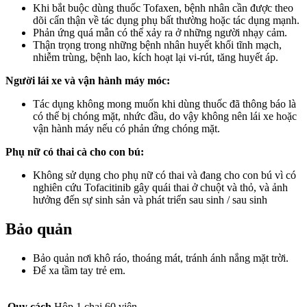
Khi bắt buộc dùng thuốc Tofaxen, bệnh nhân cần được theo
dõi cẩn thận về tác dụng phụ bất thường hoặc tác dụng mạnh.
Phản ứng quá mẫn có thể xảy ra ở những người nhạy cảm.
Thận trọng trong những bệnh nhân huyết khối tĩnh mạch,
nhiễm trùng, bệnh lao, kích hoạt lại vi-rút, tăng huyết áp.
Người lái xe và vận hành máy móc:
Tác dụng không mong muốn khi dùng thuốc đã thông báo là
có thể bị chóng mặt, nhức đầu, do vậy không nên lái xe hoặc
vận hành máy nếu có phản ứng chóng mặt.
Phụ nữ có thai cà cho con bú:
Không sử dụng cho phụ nữ có thai và đang cho con bú vì có
nghiên cứu Tofacitinib gây quái thai ở chuột và thỏ, và ảnh
hưởng đến sự sinh sản và phát triển sau sinh / sau sinh
Bảo quản
Bảo quản nơi khô ráo, thoáng mát, tránh ánh nắng mặt trời.
Để xa tầm tay trẻ em.
Quy cách
Hộp 1 chai 60 viên