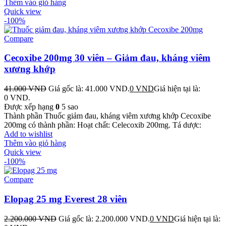
Thêm vào giỏ hàng
Quick view
-100%
Compare
Cecoxibe 200mg 30 viên – Giảm đau, kháng viêm
xương khớp
41.000
VND
Giá gốc là: 41.000 VND.
0
VND
Giá hiện tại là:
0 VND.
Được xếp hạng
0
5 sao
Thành phần Thuốc giảm đau, kháng viêm xương khớp Cecoxibe
200mg có thành phần: Hoạt chất: Celecoxib 200mg. Tá dược:
Add to wishlist
Thêm vào giỏ hàng
Quick view
-100%
Compare
Elopag 25 mg Everest 28 viên
2.200.000
VND
Giá gốc là: 2.200.000 VND.
0
VND
Giá hiện tại là: