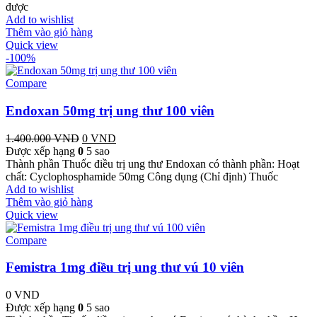
được
Add to wishlist
Thêm vào giỏ hàng
Quick view
-100%
Compare
Endoxan 50mg trị ung thư 100 viên
1.400.000
VND
Giá
0
VND
Giá
Được xếp hạng
0
gốc
5 sao
hiện
Thành phần Thuốc điều trị ung thư Endoxan có thành phần: Hoạt
là:
tại
chất: Cyclophosphamide 50mg Công dụng (Chỉ định) Thuốc
1.400.000 VND.
là:
Add to wishlist
0 VND.
Thêm vào giỏ hàng
Quick view
Compare
Femistra 1mg điều trị ung thư vú 10 viên
0
VND
Được xếp hạng
0
5 sao