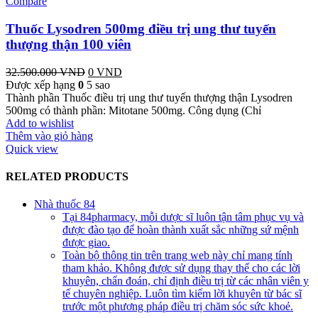
Compare
Thuốc Lysodren 500mg điều trị ung thư tuyến
thượng thận 100 viên
32.500.000
VND
Giá
0
VND
Giá
Được xếp hạng
0
5 sao
gốc
hiện
Thành phần Thuốc điều trị ung thư tuyến thượng thận Lysodren
là:
tại
500mg có thành phần: Mitotane 500mg. Công dụng (Chỉ
32.500.000 VND.
là:
Add to wishlist
0 VND.
Thêm vào giỏ hàng
Quick view
RELATED PRODUCTS
Nhà thuốc 84
Tại 84pharmacy, mỗi dược sĩ luôn tận tâm phục vụ và
được đào tạo để hoàn thành xuất sắc những sứ mệnh
được giao.
Toàn bộ thông tin trên trang web này chỉ mang tính
tham khảo. Không được sử dụng thay thế cho các lời
khuyên, chẩn đoán, chỉ định điều trị từ các nhân viên y
tế chuyên nghiệp. Luôn tìm kiếm lời khuyên từ bác sĩ
trước một phương pháp điều trị chăm sóc sức khoẻ.