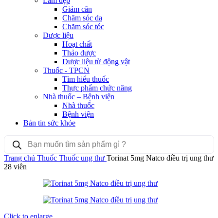
Làm đẹp
Giảm cân
Chăm sóc da
Chăm sóc tóc
Dược liệu
Hoạt chất
Thảo dược
Dược liệu từ động vật
Thuốc - TPCN
Tìm hiểu thuốc
Thực phẩm chức năng
Nhà thuốc – Bệnh viện
Nhà thuốc
Bệnh viện
Bản tin sức khỏe
Products
search
Trang chủ
Thuốc
Thuốc ung thư
Torinat 5mg Natco điều trị ung thư
28 viên
Click to enlarge