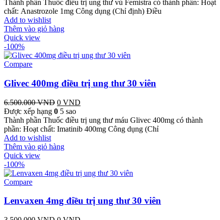
Thành phần Thuốc điều trị ung thư vú Femistra có thành phần: Hoạt
chất: Anastrozole 1mg Công dụng (Chỉ định) Điều
Add to wishlist
Thêm vào giỏ hàng
Quick view
-100%
Compare
Glivec 400mg điều trị ung thư 30 viên
6.500.000
VND
Giá
0
VND
Giá
Được xếp hạng
0
gốc
5 sao
hiện
Thành phần Thuốc điều trị ung thư máu Glivec 400mg có thành
là:
tại
phần: Hoạt chất: Imatinib 400mg Công dụng (Chỉ
6.500.000 VND.
là:
Add to wishlist
0 VND.
Thêm vào giỏ hàng
Quick view
-100%
Compare
Lenvaxen 4mg điều trị ung thư 30 viên
3.500.000
VND
Giá
0
VND
Giá