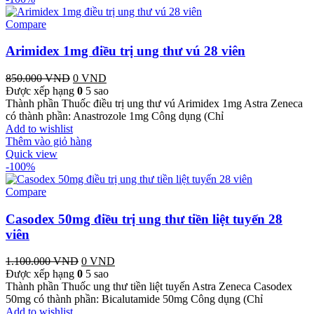
Compare
Arimidex 1mg điều trị ung thư vú 28 viên
850.000
VND
Giá
0
VND
Giá
Được xếp hạng
gốc
0
5 sao
hiện
Thành phần Thuốc điều trị ung thư vú Arimidex 1mg Astra Zeneca
là:
tại
có thành phần: Anastrozole 1mg Công dụng (Chỉ
850.000 VND.
là:
Add to wishlist
0 VND.
Thêm vào giỏ hàng
Quick view
-100%
Compare
Casodex 50mg điều trị ung thư tiền liệt tuyến 28
viên
1.100.000
VND
Giá
0
VND
Giá
Được xếp hạng
0
gốc
5 sao
hiện
Thành phần Thuốc ung thư tiền liệt tuyến Astra Zeneca Casodex
là:
tại
50mg có thành phần: Bicalutamide 50mg Công dụng (Chỉ
1.100.000 VND.
là:
Add to wishlist
0 VND.