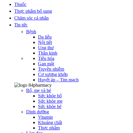
Thuốc
Thực phẩm bổ sung
Chăm sóc cá nhân
Tin tức
Bệnh
Da liễu
Nội tiết
Ung thư
Thần kinh
Tiêu hóa
Gan mật
Truyền nhiễm
Cơ xương khớp
Huyết áp – Tim mạch
Bố, mẹ và bé
Sức khỏe bố
Sức khỏe mẹ
Sức khỏe bé
Dinh dưỡng
Vitamin
Khoáng chất
Thực phẩm