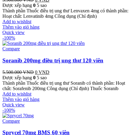
Được xếp hạng
0
gốc
5 sao
hiện
Thành phần Thuốc điều trị ung thư Lenvaxen 4mg có thành phần:
là:
tại
Hoạt chất: Lenvatinib 4mg Công dụng (Chỉ định)
3.500.000 VND.
là:
Add to wishlist
0 VND.
Thêm vào giỏ hàng
Quick view
-100%
Compare
Soranib 200mg điều trị ung thư 120 viên
5.500.000
VND
Giá
0
VND
Giá
Được xếp hạng
0
gốc
5 sao
hiện
Thành phần Thuốc điều trị ung thư Soranib có thành phần: Hoạt
là:
tại
chất: Sorafenib 200mg Công dụng (Chỉ định) Thuốc Soranib
5.500.000 VND.
là:
Add to wishlist
0 VND.
Thêm vào giỏ hàng
Quick view
-100%
Compare
Sprycel 70mg BMS 60 viên