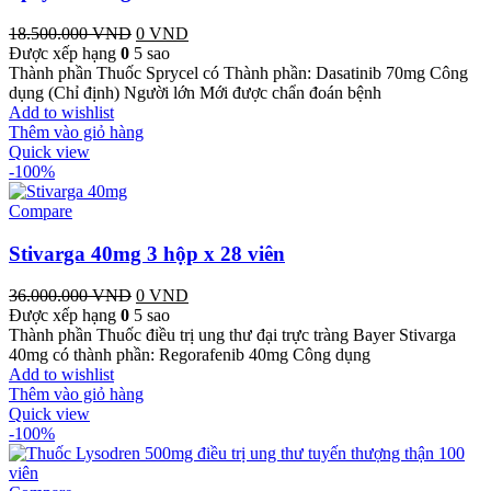
18.500.000
VND
Giá
0
VND
Giá
Được xếp hạng
0
5 sao
gốc
hiện
Thành phần Thuốc Sprycel có Thành phần: Dasatinib 70mg Công
là:
tại
dụng (Chỉ định) Người lớn Mới được chẩn đoán bệnh
18.500.000 VND.
là:
Add to wishlist
0 VND.
Thêm vào giỏ hàng
Quick view
-100%
Compare
Stivarga 40mg 3 hộp x 28 viên
36.000.000
VND
Giá
0
VND
Giá
Được xếp hạng
0
5 sao
gốc
hiện
Thành phần Thuốc điều trị ung thư đại trực tràng Bayer Stivarga
là:
tại
40mg có thành phần: Regorafenib 40mg Công dụng
36.000.000 VND.
là:
Add to wishlist
0 VND.
Thêm vào giỏ hàng
Quick view
-100%