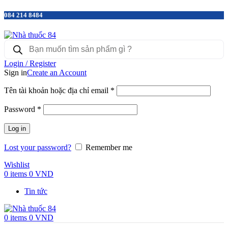
084 214 8484
Products
search
Login / Register
Sign in
Create an Account
Tên tài khoản hoặc địa chỉ email
*
Password
*
Log in
Lost your password?
Remember me
Wishlist
0
items
0
VND
Tin tức
0
items
0
VND