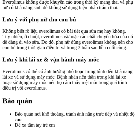
Everolimus không được khuyến cáo trong thời kỳ mang thai và phụ
nữ có khả năng sinh đẻ không sử dụng biện pháp tránh thai.
Lưu ý với phụ nữ cho con bú
Không biết rõ liệu everolimus có bài tiết qua sữa mẹ hay không.
Tuy nhiên, ở chuột, everolimus và/hoặc các chất chuyển hóa của nó
dễ dàng đi vào sữa. Do đó, phụ nữ dùng everolimus không nên cho
con bú trong thời gian điều trị và trong 2 tuần sau liều cuối cùng.
Lưu ý khi lái xe & vận hành máy móc
Everolimus có thể có ảnh hưởng nhỏ hoặc trung bình đến khả năng
lái xe và sử dụng máy móc. Bệnh nhân nên thận trọng khi lái xe
hoặc sử dụng máy móc nếu họ cảm thấy mệt mỏi trong quá trình
điều trị với everolimus.
Bảo quản
Bảo quản nơi khô thoáng, tránh ánh nắng trực tiếp và nhiệt độ
cao
Để xa tầm tay trẻ em