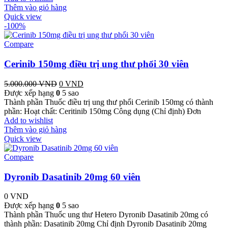
Thêm vào giỏ hàng
Quick view
-100%
Compare
Cerinib 150mg điều trị ung thư phổi 30 viên
5.000.000
VND
Giá
0
VND
Giá
Được xếp hạng
0
gốc
5 sao
hiện
Thành phần Thuốc điều trị ung thư phổi Cerinib 150mg có thành
là:
tại
phần: Hoạt chất: Ceritinib 150mg Công dụng (Chỉ định) Đơn
5.000.000 VND.
là:
Add to wishlist
0 VND.
Thêm vào giỏ hàng
Quick view
Compare
Dyronib Dasatinib 20mg 60 viên
0
VND
Được xếp hạng
0
5 sao
Thành phần Thuốc ung thư Hetero Dyronib Dasatinib 20mg có
thành phần: Dasatinib 20mg Chỉ định Dyronib Dasatinib 20mg