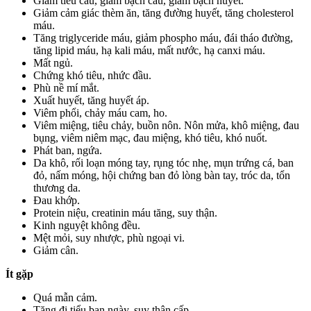
Giảm tiểu cầu, giảm bạch cầu, giảm bạch huyết.
Giảm cảm giác thèm ăn, tăng đường huyết, tăng cholesterol
máu.
Tăng triglyceride máu, giảm phospho máu, đái tháo đường,
tăng lipid máu, hạ kali máu, mất nước, hạ canxi máu.
Mất ngủ.
Chứng khó tiêu, nhức đầu.
Phù nề mí mắt.
Xuất huyết, tăng huyết áp.
Viêm phổi, chảy máu cam, ho.
Viêm miệng, tiêu chảy, buồn nôn. Nôn mửa, khô miệng, đau
bụng, viêm niêm mạc, đau miệng, khó tiêu, khó nuốt.
Phát ban, ngứa.
Da khô, rối loạn móng tay, rụng tóc nhẹ, mụn trứng cá, ban
đỏ, nấm móng, hội chứng ban đỏ lòng bàn tay, tróc da, tổn
thương da.
Đau khớp.
Protein niệu, creatinin máu tăng, suy thận.
Kinh nguyệt không đều.
Mệt mỏi, suy nhược, phù ngoại vi.
Giảm cân.
Ít gặp
Quá mẫn cảm.
Tăng đi tiểu ban ngày, suy thận cấp.