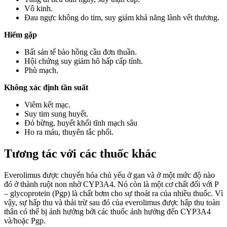
Vô kinh.
Đau ngực không do tim, suy giảm khả năng lành vết thương.
Hiếm gặp
Bất sản tế bào hồng cầu đơn thuần.
Hội chứng suy giảm hô hấp cấp tính.
Phù mạch.
Không xác định tần suất
Viêm kết mạc.
Suy tim sung huyết.
Đỏ bừng, huyết khối tĩnh mạch sâu
Ho ra máu, thuyên tắc phổi.
Tương tác với các thuốc khác
Everolimus được chuyển hóa chủ yếu ở gan và ở một mức độ nào
đó ở thành ruột non nhờ CYP3A4. Nó còn là một cơ chất đối với P
– glycoprotein (Pgp) là chất bơm cho sự thoát ra của nhiều thuốc. Vì
vậy, sự hấp thu và thải trừ sau đó của everolimus được hấp thu toàn
thân có thể bị ảnh hưởng bởi các thuốc ảnh hưởng đến CYP3A4
và/hoặc Pgp.