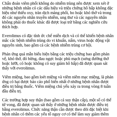
Chẩn đoán viêm phổi không do nhiễm trùng nên được xem xét ở
những bệnh nhân có các dấu hiệu và triệu chứng hô hấp không đặc
hiệu như thiếu oxy, tràn dịch màng phổi, ho hoặc khó thở và trong
đó các nguyên nhân truyền nhiễm, ung thư và các nguyên nhân
không phải do thuốc khác đã được loại trừ bằng các nghiên cứu
thích hợp.
Everolimus có đặc tính ức chế miễn dịch và có thể khiến bệnh nhân
mắc các bệnh nhiễm trùng do vi khuẩn, nấm, virus hoặc động vật
nguyên sinh, bao gồm cả các bệnh nhiễm trùng cơ hội.
Phản ứng quá mẫn biểu hiện bằng các triệu chứng bao gồm phản
vệ, khó thở, đỏ bừng, đau ngực hoặc phù mạch (sưng đường thở
hoặc lưỡi, có hoặc không có suy giảm hô hấp) đã được quan sát
thấy với everolimus.
Viêm miệng, bao gồm loét miệng và viêm niêm mạc miệng, là phản
ứng có hại được báo cáo phổ biến nhất ở những bệnh nhân được
điều trị bằng thuốc. Viêm miệng chủ yếu xảy ra trong vòng 8 tuần
đầu điều trị.
Các trường hợp suy thận (bao gồm cả suy thận cấp), một số có thể
tử vong, đã được quan sát thấy ở những bệnh nhân được điều trị
bằng everolimus. Chức năng thận cần được theo dõi đặc biệt khi
bệnh nhân có thêm các yếu tố nguy cơ có thể làm suy giảm thêm