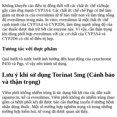
Không khuyến cáo điều trị đồng thời với các chất ức chế và/hoặc
gây cảm ứng mạnh CYP3A4. Các chất ức chế chế Pgp có thể làm
giảm sự thoát ra của everolimus từ tế bào ruột non và làm tăng nồng
độ everolimus trong máu. In vitro, everolimus là một chất ức chế
cạnh tranh của CYP3A4 và CYP2D6, làm tăng mạnh nồng độ của
các thuốc được thải trừ bởi các enzyme này. Vì vậy, cần thận trọng
khi dùng phối hợp everolimus với các cơ chất của CYP3A4 và
CYP2D6 có chỉ số điều trị hẹp.
Tương tác với thực phẩm
Quả bưởi và nước bưởi ảnh hưởng đến hoạt động của cytochrome
P450 và Pgp, vì vậy nên tránh sử dụng.
Lưu ý khi sử dụng Torinat 5mg (Cảnh báo
và thận trọng)
Viêm phổi không nhiễm trùng là tác dụng bất lợi của các dẫn xuất
rapamycin, kể cả everolimus. Viêm phổi không do nhiễm trùng (bao
gồm cả bệnh phổi kẽ) đã được báo cáo thường xuyên ở những bệnh
nhân dùng thuốc. Một số trường hợp nghiêm trọng và trong những
trường hợp hiếm hoi, tử vong đã được quan sát thấy.